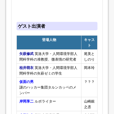
ゲスト出演者
登場人物
キャス
ト
矢萩修武
英洛大学・人間環境学部人
尾美と
間科学科の准教授、微表情の研究者
しのり
桂井萌衣
英洛大学・人間環境学部人
岡本玲
間科学科の矢萩ゼミの学生
仮面の男
？？？
謎のハッカー集団タルンカッペのメ
ンバー
岸岡享二
ルポライター
山崎銀
之丞