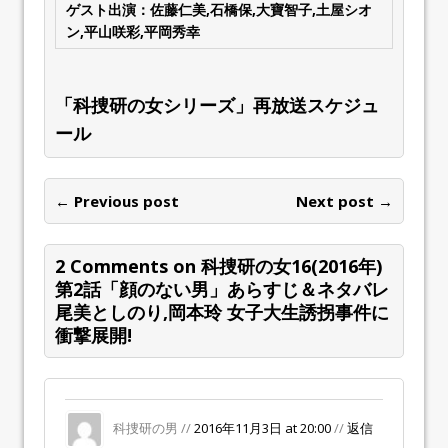
ゲスト出演：佐藤仁美,石橋保,大寶智子,土屋シオ
ン,平山咲彩,平岡秀幸
「科捜研の女シリーズ」再放送スケジュ
ール
← Previous post
Next post →
2 Comments on 科捜研の女16(2016年)
第2話「顔のない男」あらすじ＆ネタバレ
尾美としのり,岡本玲 女子大生誘拐事件に
衝撃展開!
科捜研の男 //
2016年11月3日 at 20:00
//
返信