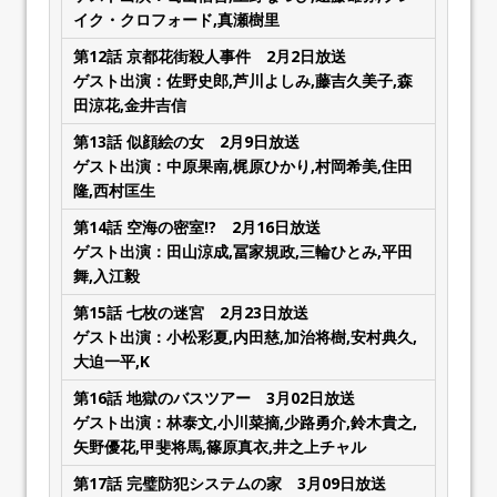
イク・クロフォード,真瀬樹里
第12話
京都花街殺人事件
2月2日放送
ゲスト出演：佐野史郎,芦川よしみ,藤吉久美子,森
田涼花,金井吉信
第13話
似顔絵の女
2月9日放送
ゲスト出演：中原果南,梶原ひかり,村岡希美,住田
隆,西村匡生
第14話
空海の密室!?
2月16日放送
ゲスト出演：田山涼成,冨家規政,三輪ひとみ,平田
舞,入江毅
第15話
七枚の迷宮
2月23日放送
ゲスト出演：小松彩夏,内田慈,加治将樹,安村典久,
大迫一平,K
第16話
地獄のバスツアー
3月02日放送
ゲスト出演：林泰文,小川菜摘,少路勇介,鈴木貴之,
矢野優花,甲斐将馬,篠原真衣,井之上チャル
第17話
完璧防犯システムの家
3月09日放送