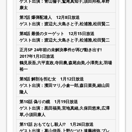
ゲスト出演：青山倫子,鷲尾真知子,須田邦裕,草野
康太
第7話
爆弾配達人
12月8日放送
ゲスト出演：渡辺大,大島さと子,松浦雅,松田賢二
第8話
最後のターゲット
12月15日放送
ゲスト出演：渡辺大,大島さと子,松浦雅,松田賢二
正月SP
24年前の未解決事件が再び動き出す!
2017年1月3日放送
鶴見辰吾,六平直政,寺田農,森尾由美,小澤亮太,羽場
裕一
第9話
解剖を拒む女
1月12日放送
ゲスト出演：濱田マリ,小倉一郎,森日菜美,細山田
隆人
第10話
偽りの鏡
1月19日放送
ゲスト出演：黒田福美,宮地真緒,久保田悠来,広澤
草,小須田康人
第11話
おもてなし殺人!?
1月26日放送
ゲスト出演：葛山信吾,上野なつひ,遠藤雄弥,ブレ