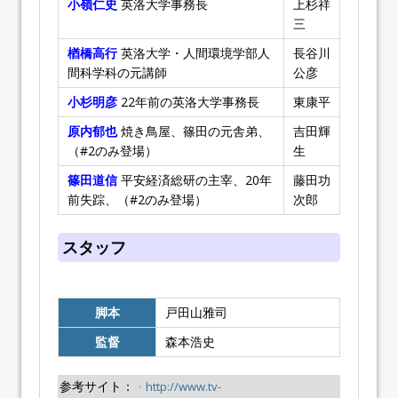
小嶺仁史
英洛大学事務長
上杉祥
三
楢橋高行
英洛大学・人間環境学部人
長谷川
間科学科の元講師
公彦
小杉明彦
22年前の英洛大学事務長
東康平
原内郁也
焼き鳥屋、篠田の元舎弟、
吉田輝
（#2のみ登場）
生
篠田道信
平安経済総研の主宰、20年
藤田功
前失踪、（#2のみ登場）
次郎
スタッフ
脚本
戸田山雅司
監督
森本浩史
参考サイト：
・
http://www.tv-