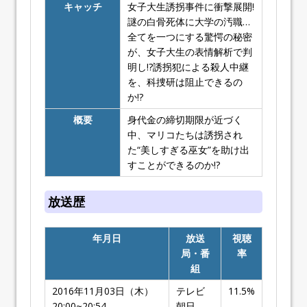
キャッチ
女子大生誘拐事件に衝撃展開!
謎の白骨死体に大学の汚職…
全てを一つにする驚愕の秘密
が、女子大生の表情解析で判
明し!?誘拐犯による殺人中継
を、科捜研は阻止できるの
か!?
概要
身代金の締切期限が近づく
中、マリコたちは誘拐され
た“美しすぎる巫女”を助け出
すことができるのか!?
放送歴
年月日
放送
視聴
局・番
率
組
2016年11月03日（木）
テレビ
11.5%
20:00~20:54
朝日