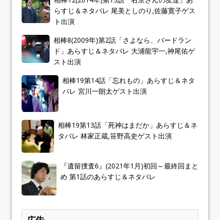
らすじ＆ネタバレ 尾美としのり,佐藤寛子ゲス
ト出演
相棒8(2009年)第2話「さよなら、バードラン
ド」あらすじ＆ネタバレ 大浦龍宇一,神尾佑ゲ
スト出演
相棒19第14話「忘れもの」あらすじ＆ネタ
バレ 宮川一朗太ゲスト出演
相棒19第13話「死神はまだか」あらすじ＆ネ
タバレ 林家正蔵,笹野高史ゲスト出演
『遺留捜査6』(2021年1月)初回～最終回まと
め 第1話のあらすじ＆ネタバレ
広告