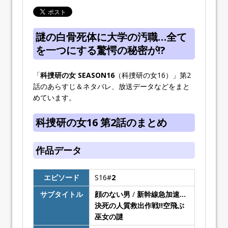
謎の白骨死体に大学の汚職…全て
を一つにする驚愕の秘密が!?
「
科捜研の女 SEASON16
（科捜研の女16）」第2
話のあらすじ＆ネタバレ、放送データなどをまと
めています。
科捜研の女16 第2話のまとめ
作品データ
エピソード
S16#
2
サブタイトル
顔のない男
/
新幹線急加速…
決死の人質救出作戦!!空飛ぶ
巫女の謎