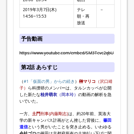
2019年3月7日(木)
テレ
－
14:56~15:53
朝・再
放送
予告動画
https://www.youtube.com/embed/SM3Tcvc2qbU
第2話 あらすじ
（
#1「仮面の男」からの続き
）
榊マリコ
（沢口靖
子）
ら科捜研のメンバーは、タルンカッペが公開
した新たな
桂井萌衣
（岡本玲）
の動画の解析を急
いでいた。
一方、
土門
刑事(内藤剛志)
は、約20年前、英洛大
学の新キャンパス計画がとん挫した背後に、
篠田
道信
という男がいたことを突き止める。いわゆる
会社ゴロ
の篠田は京都府所有の土地払い下げに関