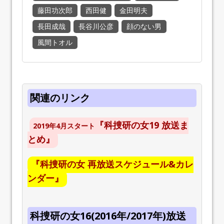
藤田功次郎
西田健
金田明夫
長田成哉
長谷川公彦
顔のない男
風間トオル
関連のリンク
『科捜研の女19 放送ま
2019年4月スタート
とめ』
『科捜研の女 再放送スケジュール&カレ
ンダー』
科捜研の女16(2016年/2017年)放送