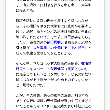
し、有力府議に口利きを行うと申し出て、大学側
に接近する。
府議会議長に多額の現金を渡すよう指示しなが
ら、その贈賄をネタに大学側に口止め料を要求し
続け、結局、新キャンパス建設計画自体が中止に
追い込まれたという。その後、篠田は姿をくらま
したが、義理の弟の
篠田周明
と名乗る男が恐喝を
引き継ぎ、
大学事務長の
小嶺仁史
（上杉祥三）
と
組んで私腹を肥やしてきたとわかる。
そんな中、マリコは萌衣の動画の表情を、
微表情
研究のエキスパート・
矢萩修武
（尾美としのり）
に鑑定してもらうことを思いつく。萌衣の監禁場
所につながる手掛かりがつかめるのではないか
と、期待したのだ。
だが、その矢先、矢萩の驚愕の過去が判明する！
そして矢萩の恩師の男性講師が謎の失踪を遂げて
いたこともわかり!? 身代金の締め切り時刻が迫る