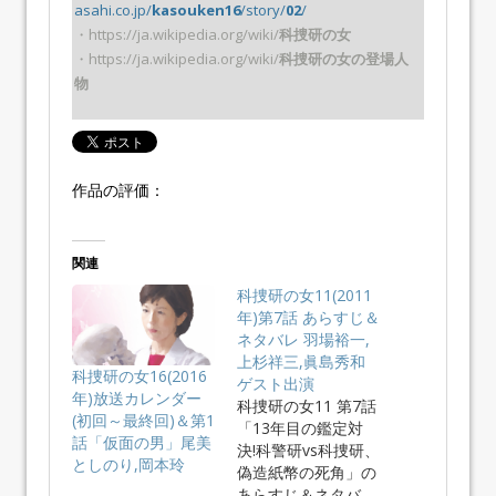
asahi.co.jp/
kasouken16
/story/
02
/
・https://ja.wikipedia.org/wiki/
科捜研の女
・https://ja.wikipedia.org/wiki/
科捜研の女の登場人
物
作品の評価：
関連
科捜研の女11(2011
年)第7話 あらすじ＆
ネタバレ 羽場裕一,
上杉祥三,眞島秀和
科捜研の女16(2016
ゲスト出演
年)放送カレンダー
科捜研の女11 第7話
(初回～最終回)＆第1
「13年目の鑑定対
話「仮面の男」尾美
決!科警研vs科捜研、
としのり,岡本玲
偽造紙幣の死角」の
あらすじ＆ネタバ