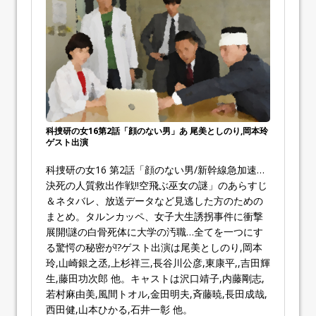
科捜研の女16第2話「顔のない男」あ 尾美としのり,岡本玲
ゲスト出演
科捜研の女16 第2話「顔のない男/新幹線急加速…
決死の人質救出作戦!!空飛ぶ巫女の謎」のあらすじ
＆ネタバレ、放送データなど見逃した方のための
まとめ。タルンカッペ、女子大生誘拐事件に衝撃
展開!謎の白骨死体に大学の汚職…全てを一つにす
る驚愕の秘密が!?ゲスト出演は尾美としのり,岡本
玲,山崎銀之丞,上杉祥三,長谷川公彦,東康平,,吉田輝
生,藤田功次郎 他。キャストは沢口靖子,内藤剛志,
若村麻由美,風間トオル,金田明夫,斉藤暁,長田成哉,
西田健,山本ひかる,石井一彰 他。