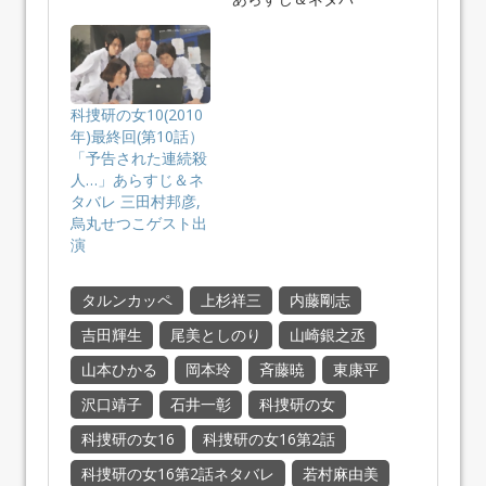
レ、…
科捜研の女10(2010
年)最終回(第10話）
「予告された連続殺
人…」あらすじ＆ネ
タバレ 三田村邦彦,
烏丸せつこゲスト出
演
タルンカッペ
上杉祥三
内藤剛志
吉田輝生
尾美としのり
山崎銀之丞
山本ひかる
岡本玲
斉藤暁
東康平
沢口靖子
石井一彰
科捜研の女
科捜研の女16
科捜研の女16第2話
科捜研の女16第2話ネタバレ
若村麻由美