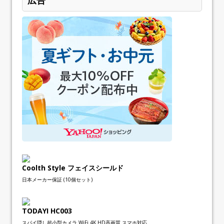
Coolth Style フェイスシールド
日本メーカー保証 (10個セット)
TODAYI HC003
スパイ隠し超小型カメラ WiFi 4K HD高画質 スマホ対応