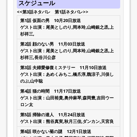
スケジュール
<<第3話ネタバレ
第1話ネタバレ>>
第1話
仮面の男
10月20日放送
ゲスト出演：尾美としのり,岡本玲,山崎銀之丞,上
杉祥三,
第2話
顔のない男
11月03日放送
ゲスト出演：尾美としのり,岡本玲,山崎銀之丞,上
杉祥三,長谷川公彦
第3話
夫婦愛修復ミステリー
11月10日放送
ゲスト出演：あめくみちこ,橋爪淳,魏涼子,川俣し
のぶ,山中聡
第4話
猫の時間
11月17日放送
ゲスト出演：山田裕貴,奥仲麻琴,森岡豊,吉田ウー
ロン太
第5話
掃除の達人
11月24日放送
ゲスト出演：熊谷真実,秋月三佳,ダンカン,天宮良
第6話
咲かない菊の謎
12月1日放送