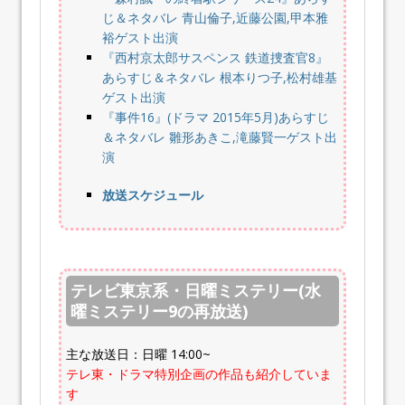
じ＆ネタバレ 青山倫子,近藤公園,甲本雅
裕ゲスト出演
『西村京太郎サスペンス 鉄道捜査官8』
あらすじ＆ネタバレ 根本りつ子,松村雄基
ゲスト出演
『事件16』(ドラマ 2015年5月)あらすじ
＆ネタバレ 雛形あきこ,滝藤賢一ゲスト出
演
放送スケジュール
テレビ東京系・日曜ミステリー(水
曜ミステリー9の再放送)
主な放送日：日曜 14:00~
テレ東・ドラマ特別企画の作品も紹介していま
す