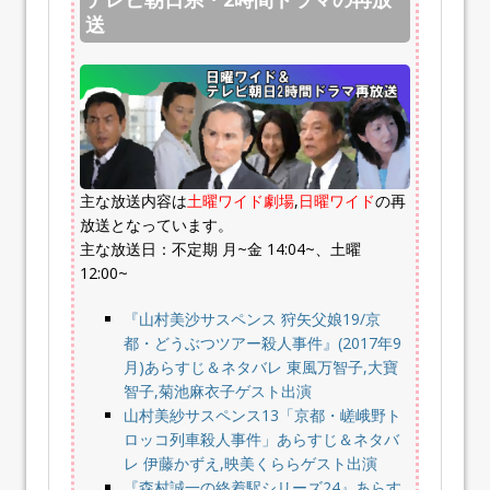
送
主な放送内容は
土曜ワイド劇場
,
日曜ワイド
の再
放送となっています。
主な放送日：不定期 月~金 14:04~、土曜
12:00~
『山村美沙サスペンス 狩矢父娘19/京
都・どうぶつツアー殺人事件』(2017年9
月)あらすじ＆ネタバレ 東風万智子,大寶
智子,菊池麻衣子ゲスト出演
山村美紗サスペンス13「京都・嵯峨野ト
ロッコ列車殺人事件」あらすじ＆ネタバ
レ 伊藤かずえ,映美くららゲスト出演
『森村誠一の終着駅シリーズ24』あらす