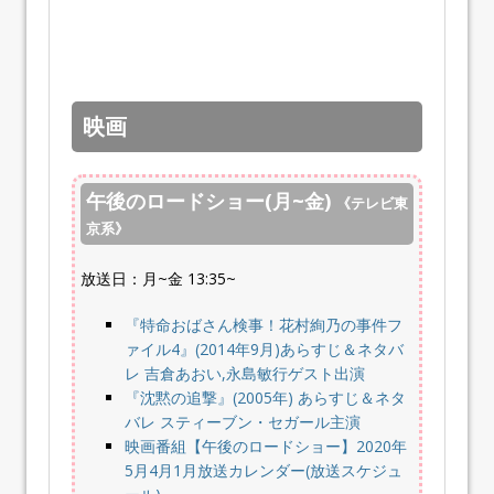
映画
午後のロードショー(月~金)
《テレビ東
京系》
放送日：月~金 13:35~
『特命おばさん検事！花村絢乃の事件フ
ァイル4』(2014年9月)あらすじ＆ネタバ
レ 吉倉あおい,永島敏行ゲスト出演
『沈黙の追撃』(2005年) あらすじ＆ネタ
バレ スティーブン・セガール主演
映画番組【午後のロードショー】2020年
5月4月1月放送カレンダー(放送スケジュ