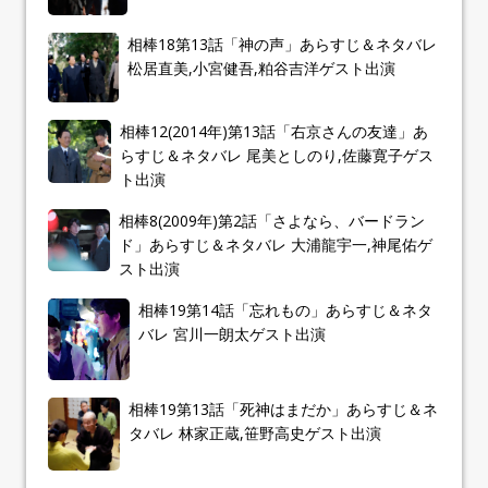
相棒18第13話「神の声」あらすじ＆ネタバレ
松居直美,小宮健吾,粕谷吉洋ゲスト出演
相棒12(2014年)第13話「右京さんの友達」あ
らすじ＆ネタバレ 尾美としのり,佐藤寛子ゲス
ト出演
相棒8(2009年)第2話「さよなら、バードラン
ド」あらすじ＆ネタバレ 大浦龍宇一,神尾佑ゲ
スト出演
相棒19第14話「忘れもの」あらすじ＆ネタ
バレ 宮川一朗太ゲスト出演
相棒19第13話「死神はまだか」あらすじ＆ネ
タバレ 林家正蔵,笹野高史ゲスト出演