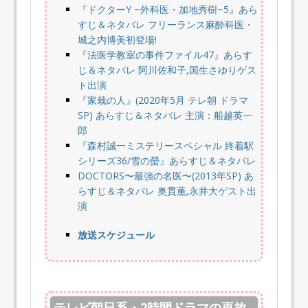
『ドクターY ~外科医・加地秀樹~5』あら
すじ＆ネタバレ フリーランス麻酔科医・
城之内博美初登場!
『法医学教室の事件ファイル47』あらす
じ＆ネタバレ 阿川佐和子,国生さゆりゲス
ト出演
『家栽の人』(2020年5月 テレ朝 ドラマ
SP) あらすじ＆ネタバレ 主演：船越英一
郎
『森村誠一ミステリースペシャル 終着駅
シリーズ36/雪の螢』あらすじ＆ネタバレ
DOCTORS〜最強の名医〜(2013年SP) あ
らすじ＆ネタバレ 奥貫薫,永井大ゲスト出
演
放送スケジュール
テレビ朝日系・2時間ドラマの再放