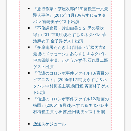
『旅行作家・茶屋次郎(S13)富嶽三十六景
殺人事件』(2016年1月) あらすじ＆ネタ
バレ 宮崎美子ゲスト出演
『不倫調査員・片山由美１２ 黒の環状
線』(2012年8月)あらすじ＆ネタバレ 菊
池麻衣子,金子昇ゲスト出演
『多摩南署たたき上げ刑事・近松丙吉8
最後のメッセージ』あらすじ＆ネタバレ
伊東四朗主演、かとうかず子,石丸謙二郎
ゲスト出演
『信濃のコロンボ事件ファイル13/盲目の
ピアニスト』(2006年12年)あらすじ＆ネ
タバレ中村梅雀主演,前田愛,斉藤林子ゲス
ト出演
『信濃のコロンボ事件ファイル12/陰画の
構図』(2006年8月)あらすじ＆ネタバレ中
村梅雀主演,小田茜,金田明夫ゲスト出演
放送スケジュール