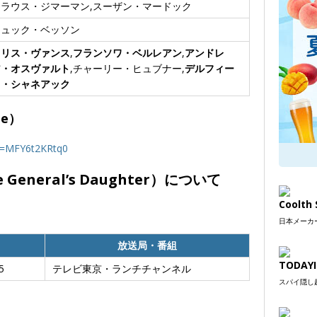
クラウス・ジマーマン,スーザン・マードック
リュック・ベッソン
クリス・ヴァンス
,
フランソワ・ベルレアン
,
アンドレ
ア・オスヴァルト
,チャーリー・ヒュブナー,
デルフィー
ヌ・シャネアック
e）
v=MFY6t2KRtq0
 General’s Daughter）について
Coolt
日本メーカー
放送局・番組
TODAYI
5
テレビ東京・ランチチャンネル
スパイ隠し超