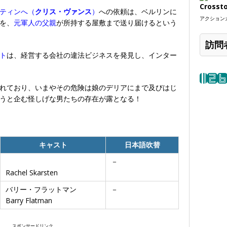
Crosst
ティンへ（
クリス・ヴァンス
）
への依頼は、ベルリンに
アクションカ
を、
元軍人の父親
が所持する屋敷まで送り届けるという
訪問
ト
は、経営する会社の違法ビジネスを発見し、インター
れており、いまやその危険は娘のデリアにまで及びはじ
うと企む怪しげな男たちの存在が露となる！
キャスト
日本語吹替
－
Rachel Skarsten
バリー・フラットマン
－
Barry Flatman
スポンサードリンク