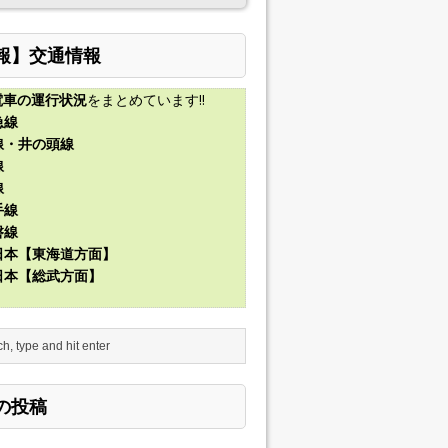
報】交通情報
電車の運行状況
をまとめています!!
急線
線・井の頭線
線
線
手線
磐線
東日本【東海道方面】
東日本【総武方面】
の投稿