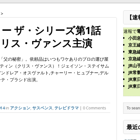
>
【速
ー ザ・シリーズ第1話
速報で
小田
クリス・ヴァンス主演
京王
東急
京急
話「父の秘密」。依頼品はいつもワケありのプロの運び屋
JR山
ティン（クリス・ヴァンス）！ジェイソン・ステイサム
JR常
アンドレア・オスヴァルト,チャーリー・ヒュブナー,デル
JR
ンテ・プラシド出演。
JR
14
in
アクション
,
サスペンス
,
テレビドラマ
| 0 Comments
最近