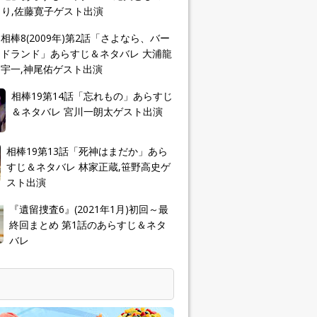
り,佐藤寛子ゲスト出演
相棒8(2009年)第2話「さよなら、バー
ドランド」あらすじ＆ネタバレ 大浦龍
宇一,神尾佑ゲスト出演
相棒19第14話「忘れもの」あらすじ
＆ネタバレ 宮川一朗太ゲスト出演
相棒19第13話「死神はまだか」あら
すじ＆ネタバレ 林家正蔵,笹野高史ゲ
スト出演
『遺留捜査6』(2021年1月)初回～最
終回まとめ 第1話のあらすじ＆ネタ
バレ