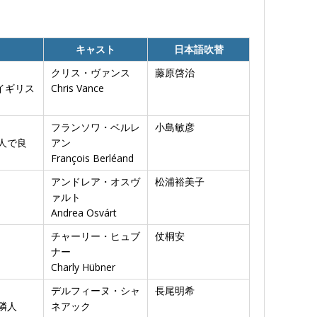
キャスト
日本語吹替
クリス・ヴァンス
藤原啓治
イギリス
Chris Vance
フランソワ・ベルレ
小島敏彦
人で良
アン
François Berléand
アンドレア・オスヴ
松浦裕美子
ァルト
Andrea Osvárt
チャーリー・ヒュブ
仗桐安
ナー
Charly Hübner
デルフィーヌ・シャ
長尾明希
隣人
ネアック