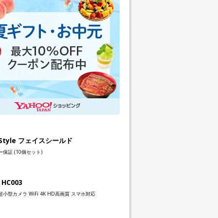
h Style フェイスシールド
保証 (10個セット)
 HC003
小型カメラ WiFi 4K HD高画質 スマホ対応