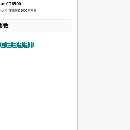
our CT8500
メラ 4K高画質2000万画素
者数