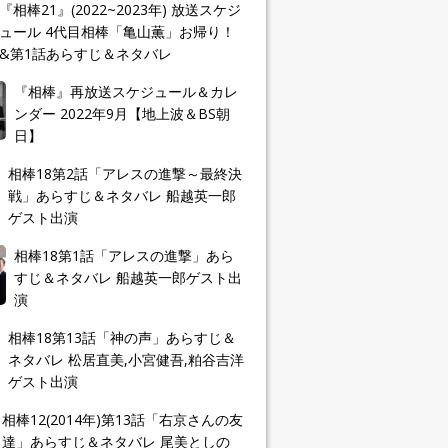
『相棒21』(2022~2023年) 放送スケジ
ュール 4代目相棒「亀山薫」お帰り！
&第1話あらすじ＆ネタバレ
『相棒』再放送スケジュール＆カレ
ンダー 2022年9月【地上波＆BS朝
日】
相棒18第2話「アレスの進撃～最終決
戦」あらすじ＆ネタバレ 船越英一郎
ゲスト出演
相棒18第1話「アレスの進撃」あら
すじ＆ネタバレ 船越英一郎ゲスト出
演
相棒18第13話「神の声」あらすじ＆
ネタバレ 松居直美,小宮健吾,粕谷吉洋
ゲスト出演
相棒12(2014年)第13話「右京さんの友
達」あらすじ＆ネタバレ 尾美としの