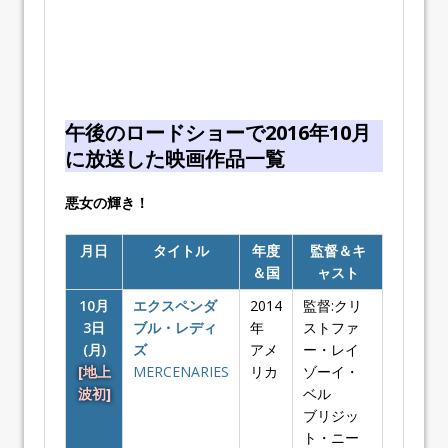
午後のロードショーで2016年10月
に放送した映画作品一覧
悪女の輝き！
月日
タイトル
年度
監督＆キ
＆国
ャスト
10月
エクスペンダ
2014
監督:クリ
3日
ブル・レディ
年
ストファ
(月)
ズ
アメ
ー・レイ
[地上
MERCENARIES
リカ
ゾーイ・
波初]
ベル
ブリジッ
ト・ニー