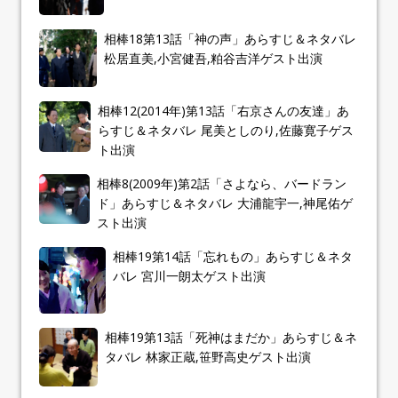
相棒18第13話「神の声」あらすじ＆ネタバレ
松居直美,小宮健吾,粕谷吉洋ゲスト出演
相棒12(2014年)第13話「右京さんの友達」あ
らすじ＆ネタバレ 尾美としのり,佐藤寛子ゲス
ト出演
相棒8(2009年)第2話「さよなら、バードラン
ド」あらすじ＆ネタバレ 大浦龍宇一,神尾佑ゲ
スト出演
相棒19第14話「忘れもの」あらすじ＆ネタ
バレ 宮川一朗太ゲスト出演
相棒19第13話「死神はまだか」あらすじ＆ネ
タバレ 林家正蔵,笹野高史ゲスト出演