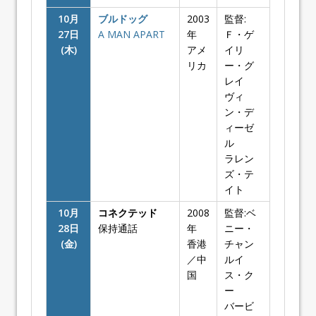
10月
ブルドッグ
2003
監督:
27日
A MAN APART
年
Ｆ・ゲ
(木)
アメ
イリ
リカ
ー・グ
レイ
ヴィ
ン・デ
ィーゼ
ル
ラレン
ズ・テ
イト
10月
コネクテッド
2008
監督:ベ
28日
保持通話
年
ニー・
(金)
香港
チャン
／中
ルイ
国
ス・ク
ー
バービ