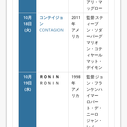
アリ・マ
ッグロー
10月
コンテイジョ
2011
監督:ステ
18日
ン
年
ィーブ
(火)
CONTAGION
アメ
ン・ソダ
リカ
ーバーグ
マリオ
ン・コテ
ィヤール
マット・
デイモン
10月
ＲＯＮＩＮ
1998
監督:ジョ
19日
ＲＯＮＩＮ
年
ン・フラ
(水)
アメ
ンケンハ
リカ
イマー
ロバー
ト・デ・
ニーロ
ジャン・
レノ