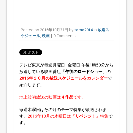
Posted on
2016年10月31日
by
tomo2014
in
放送ス
ケジュール
,
映画
| 0 Comments
テレビ東京が毎週月曜日~金曜日 午後1時50分から
放送している映画番組「
午後のロードショー
」の
2016年１０月の放送スケジュールをカレンダー
で
紹介します。
地上波初放送の映画は
４作品
です。
毎週木曜日はその月のテーマ特集が放送されま
す。
2016年10月の木曜日は『
リベンジ！
』特集
で
す。