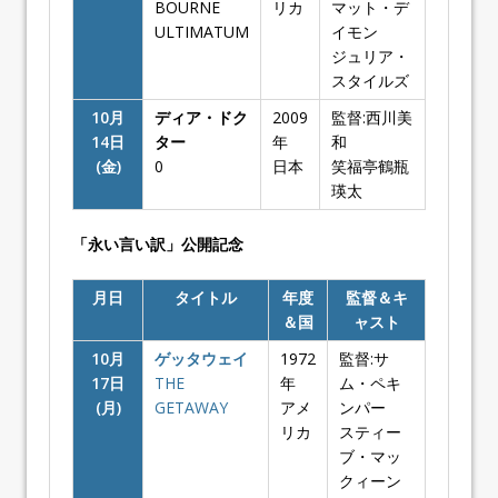
BOURNE
リカ
マット・デ
ULTIMATUM
イモン
ジュリア・
スタイルズ
10月
ディア・ドク
2009
監督:西川美
14日
ター
年
和
(金)
0
日本
笑福亭鶴瓶
瑛太
「永い言い訳」公開記念
月日
タイトル
年度
監督＆キ
＆国
ャスト
10月
ゲッタウェイ
1972
監督:サ
17日
THE
年
ム・ペキ
(月)
GETAWAY
アメ
ンパー
リカ
スティー
ブ・マッ
クィーン