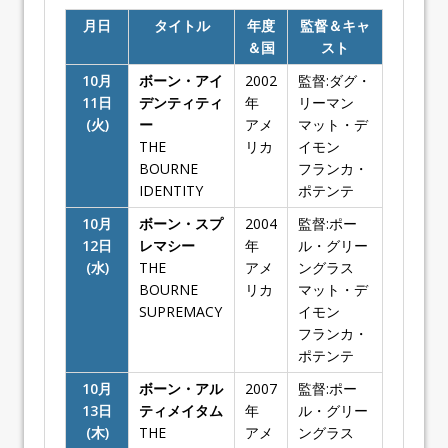
月日
タイトル
年度
監督＆キャ
＆国
スト
10月
ボーン・アイ
2002
監督:ダグ・
11日
デンティティ
年
リーマン
(火)
ー
アメ
マット・デ
THE
リカ
イモン
BOURNE
フランカ・
IDENTITY
ポテンテ
10月
ボーン・スプ
2004
監督:ポー
12日
レマシー
年
ル・グリー
(水)
THE
アメ
ングラス
BOURNE
リカ
マット・デ
SUPREMACY
イモン
フランカ・
ポテンテ
10月
ボーン・アル
2007
監督:ポー
13日
ティメイタム
年
ル・グリー
(木)
THE
アメ
ングラス