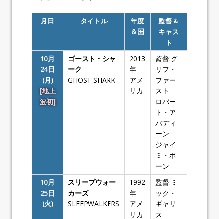
月日
タイトル
年度
監督＆
＆国
キャス
ト
10月
ゴースト・シャ
2013
監督:グ
24日
ーク
年
リフ・
(月)
GHOST SHARK
アメ
ファー
[地上
リカ
スト
波初]
ロバー
ト・ア
バディ
ーン
ジャイ
ミ・ボ
ーン
10月
スリープウォー
1992
監督:ミ
25日
カーズ
年
ック・
(火)
SLEEPWALKERS
アメ
ギャリ
リカ
ス