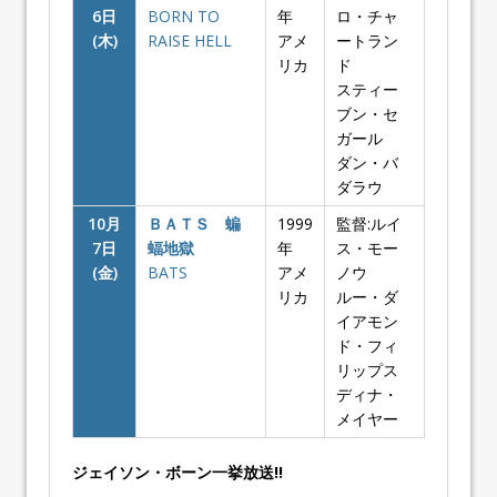
6日
BORN TO
年
ロ・チャ
(木)
RAISE HELL
アメ
ートラン
リカ
ド
スティー
ブン・セ
ガール
ダン・バ
ダラウ
10月
ＢＡＴＳ 蝙
1999
監督:ルイ
7日
蝠地獄
年
ス・モー
(金)
BATS
アメ
ノウ
リカ
ルー・ダ
イアモン
ド・フィ
リップス
ディナ・
メイヤー
ジェイソン・ボーン一挙放送!!