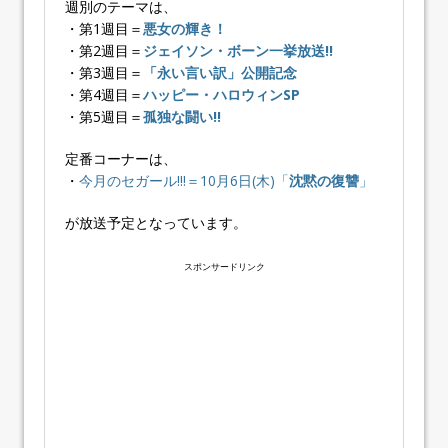
週別のテーマは、
・第1週目＝
悪女の輝き！
・第2週目＝
ジェイソン・ボーン一挙放送!!
・第3週目＝
「永い言い訳」公開記念
・第4週目＝
ハッピー・ハロウィンSP
・第5週目＝
孤独な闘い!!
定番コーナーは、
・
今月のセガール!!!＝10月6日(木)「
沈黙の復讐
」
が放送予定となっています。
スポンサードリンク