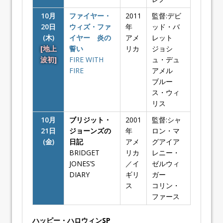
10月
ファイヤー・
2011
監督:デビ
20日
ウィズ・ファ
年
ッド・バ
(木)
イヤー 炎の
アメ
レット
[地上
誓い
リカ
ジョシ
波初]
FIRE WITH
ュ・デュ
FIRE
アメル
ブルー
ス・ウィ
リス
10月
ブリジット・
2001
監督:シャ
21日
ジョーンズの
年
ロン・マ
(金)
日記
アメ
グアイア
BRIDGET
リカ
レニー・
JONES’S
／イ
ゼルウィ
DIARY
ギリ
ガー
ス
コリン・
ファース
ハッピー・ハロウィンSP