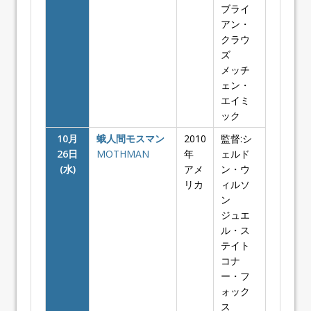
ブライ
アン・
クラウ
ズ
メッチ
ェン・
エイミ
ック
10月
蛾人間モスマン
2010
監督:シ
26日
MOTHMAN
年
ェルド
(水)
アメ
ン・ウ
リカ
ィルソ
ン
ジュエ
ル・ス
テイト
コナ
ー・フ
ォック
ス