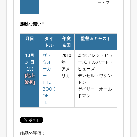
ー・ス
ー
孤独な闘い!!
月日
タイ
年度
監督＆キャスト
トル
＆国
10月
ザ・
2010
監督:アレン・ヒュ
31日
ウォ
年
ーズ/アルバート・
(月)
ーカ
アメ
ヒューズ
[地上
ー
リカ
デンゼル・ワシン
波初]
THE
トン
BOOK
ゲイリー・オール
OF
ドマン
ELI
作品の評価：