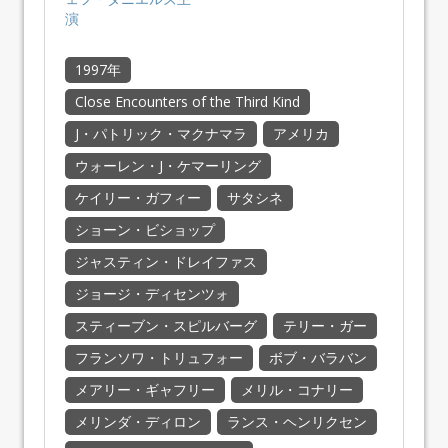
演
1997年
Close Encounters of the Third Kind
J・パトリック・マクナマラ
アメリカ
ウォーレン・J・ケマーリング
ケイリー・ガフィー
サタシネ
ショーン・ビショップ
ジャスティン・ドレイファス
ジョージ・ディセンツォ
スティーブン・スピルバーグ
テリー・ガー
フランソワ・トリュフォー
ボブ・バラバン
メアリー・ギャフリー
メリル・コナリー
メリンダ・ディロン
ランス・ヘンリクセン