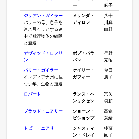
ー
麻子
ジリアン・ガイラー
メリンダ・
八十
バリーの母、息子を
ディロン
川真
連れ帰ろうとする途
由野
中で飛行物体の編隊
と遭遇
デヴィッド・ロフリ
ボブ・バラ
星野
ン
バン
充昭
バリー・ガイラー
ケイリー・
金田
インディアナ州に住
ガフィー
朋子
む少年、生物と遭遇
ロバート
ランス・ヘ
宗矢
ンリクセン
樹頼
ブラッド・ニアリー
ショーン・
高森
ビショップ
奈緒
トビー・ニアリー
ジャスティ
後藤
ン・ドレイ
邑子