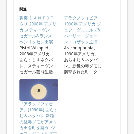
関連
弾突 ＤＡＮＴＯＴ
アラクノフォビア
ＳＵ 2008年 アメリ
1990年 アメリカ ジ
カ スティーヴン・
ェフ・ダニエルズ&
セガール&ランス・
ハーリー・ジェー
ヘンリクセン出演
ン・コザック主演
Pistol Whipped、
Arachnophobia、
2008年アメリカ、
1990年アメリカ。
あらすじ＆ネタバ
あらすじ＆ネタバ
レ。スティーヴン・
レ。新種の毒グモに
セガール芸能生活…
襲撃された町、ク
モ…
『アラクノフォビ
ア』(1990年) あらす
じ＆ネタバレ 新種
の猛毒グモがアメリ
カ田舎町を襲う! ジ
ェフ・ダニエルズ主