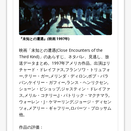
『未知との遭遇』(映画 1997年)
映画「未知との遭遇(Close Encounters of the
Third Kind)」のあらすじ、ネタバレ、見逃し、放
送データまとめ。1997年アメリカ作品。出演はリ
チャード・ドレイファス,フランソワ・トリュフォ
ー,テリー・ガー,メリンダ・ディロン,ボブ・バラ
バン,ケイリー・ガフィー,ランス・ヘンリクセン,
ショーン・ビショップ,ジャスティン・ドレイファ
ス,メリル・コナリー,J・パトリック・マクナマラ,
ウォーレン・J・ケマーリング,ジョージ・ディセン
ツォ,メアリー・ギャフリー,ロバーツ・ブロッサム
他。
作品の評価：