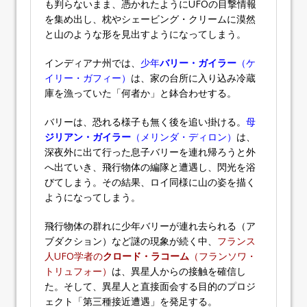
も判らないまま、憑かれたようにUFOの目撃情報
を集め出し、枕やシェービング・クリームに漠然
と山のような形を見出すようになってしまう。
インディアナ州では、
少年
バリー・ガイラー
（ケ
イリー・ガフィー）
は、家の台所に入り込み冷蔵
庫を漁っていた「何者か」と鉢合わせする。
バリーは、恐れる様子も無く後を追い掛ける。
母
ジリアン・ガイラー
（メリンダ・ディロン）
は、
深夜外に出て行った息子バリーを連れ帰ろうと外
へ出ていき、飛行物体の編隊と遭遇し、閃光を浴
びてしまう。その結果、ロイ同様に山の姿を描く
ようになってしまう。
飛行物体の群れに少年バリーが連れ去られる（ア
ブダクション）など謎の現象が続く中、
フランス
人UFO学者の
クロード・ラコーム
（フランソワ・
トリュフォー）
は、異星人からの接触を確信し
た。そして、異星人と直接面会する目的のプロジ
ェクト「第三種接近遭遇」を発足する。