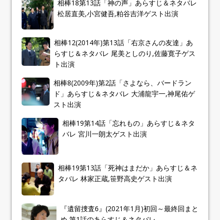
相棒18第13話「神の声」あらすじ＆ネタバレ
松居直美,小宮健吾,粕谷吉洋ゲスト出演
相棒12(2014年)第13話「右京さんの友達」あ
らすじ＆ネタバレ 尾美としのり,佐藤寛子ゲス
ト出演
相棒8(2009年)第2話「さよなら、バードラン
ド」あらすじ＆ネタバレ 大浦龍宇一,神尾佑ゲ
スト出演
相棒19第14話「忘れもの」あらすじ＆ネタ
バレ 宮川一朗太ゲスト出演
相棒19第13話「死神はまだか」あらすじ＆ネ
タバレ 林家正蔵,笹野高史ゲスト出演
『遺留捜査6』(2021年1月)初回～最終回まと
め 第1話のあらすじ＆ネタバレ