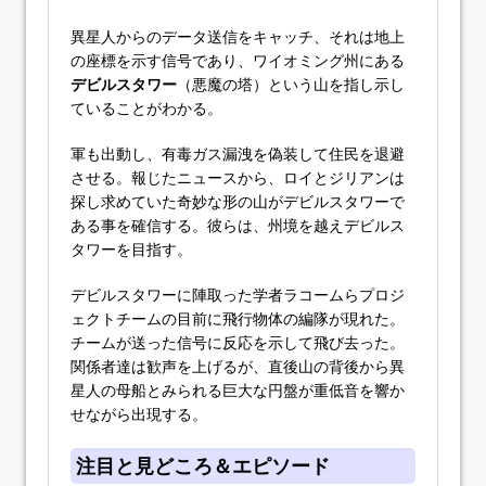
異星人からのデータ送信をキャッチ、それは地上
の座標を示す信号であり、ワイオミング州にある
デビルスタワー
（悪魔の塔）という山を指し示し
ていることがわかる。
軍も出動し、有毒ガス漏洩を偽装して住民を退避
させる。報じたニュースから、ロイとジリアンは
探し求めていた奇妙な形の山がデビルスタワーで
ある事を確信する。彼らは、州境を越えデビルス
タワーを目指す。
デビルスタワーに陣取った学者ラコームらプロジ
ェクトチームの目前に飛行物体の編隊が現れた。
チームが送った信号に反応を示して飛び去った。
関係者達は歓声を上げるが、直後山の背後から異
星人の母船とみられる巨大な円盤が重低音を響か
せながら出現する。
注目と見どころ＆エピソード