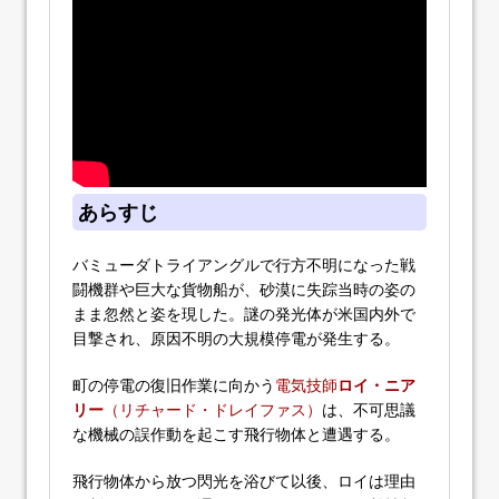
あらすじ
バミューダトライアングルで行方不明になった戦
闘機群や巨大な貨物船が、砂漠に失踪当時の姿の
まま忽然と姿を現した。謎の発光体が米国内外で
目撃され、原因不明の大規模停電が発生する。
町の停電の復旧作業に向かう
電気技師
ロイ・ニア
リー
（リチャード・ドレイファス）
は、不可思議
な機械の誤作動を起こす飛行物体と遭遇する。
飛行物体から放つ閃光を浴びて以後、ロイは理由