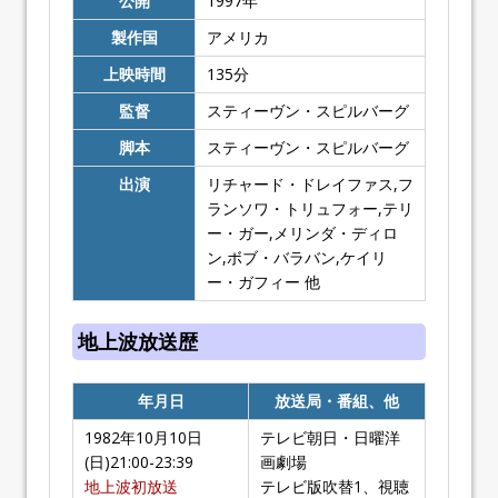
公開
1997
年
製作国
アメリカ
上映時間
135
分
監督
スティーヴン・スピルバーグ
脚本
スティーヴン・スピルバーグ
出演
リチャード・ドレイファス,フ
ランソワ・トリュフォー,テリ
ー・ガー,メリンダ・ディロ
ン,ボブ・バラバン,ケイリ
ー・ガフィー 他
地上波放送歴
年月日
放送局・番組、他
1982年10月10日
テレビ朝日・日曜洋
(日)21:00-23:39
画劇場
地上波初放送
テレビ版吹替1、視聴