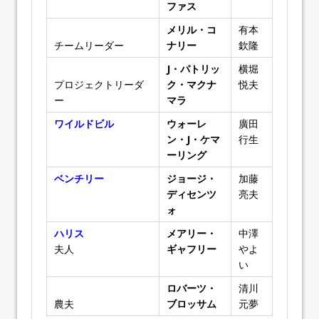
ファス
メリル・コ
有本
チームリーダー
ナリー
欽隆
J・パトリッ
横堀
プロジェクトリーダ
ク・マクナ
悦夫
ー
マラ
ワイルドビル
ウォーレ
廣田
ン・J・ケマ
行生
ーリング
ベンチリー
ジョージ・
加藤
ディセンツ
亮夫
ォ
ハリス
メアリー・
中澤
夫人
ギャフリー
やよ
い
ロバーツ・
清川
農夫
ブロッサム
元夢