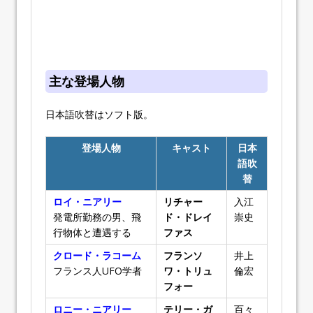
主な登場人物
日本語吹替はソフト版。
登場人物
キャスト
日本
語吹
替
ロイ・ニアリー
リチャー
入江
発電所勤務の男、飛
ド・ドレイ
崇史
行物体と遭遇する
ファス
クロード・ラコーム
フランソ
井上
フランス人UFO学者
ワ・トリュ
倫宏
フォー
ロニー・ニアリー
テリー・ガ
百々