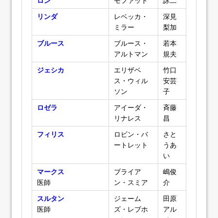
ロン
モファット
詠二
リンダ
レベッカ・
深見
ミラー
梨加
ブルース
ブルース・
若本
アルトマン
規夫
ジェシカ
エリザベ
竹口
ス・ウィル
安芸
ソン
子
ロゼラ
アイーダ・
斉藤
リナレス
昌
フィリス
ロビン・バ
さと
ートレット
うあ
い
マークス
ブライア
嶋俊
医師
ン・スミア
介
スルタン
ジェーム
田原
医師
ズ・レブホ
アル