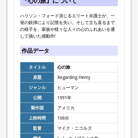
『心の旅』について
ハリソン・フォード演じるエリート弁護士が、一
発の銃弾により記憶を失い、そして立ち直るまで
の様子を、家族や様々な人々の心のふれあいを通
して描いた感動作!
作品データ
タイトル
心の旅
原題
Regarding Henry
ジャンル
ヒューマン
公開
1991
年
製作国
アメリカ
上映時間
106
分
監督
マイク・ニコルズ