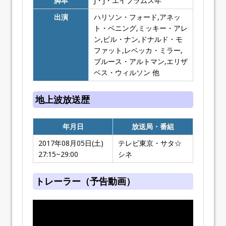
脚本
J・J・エイブラムス年
出演
ハリソン・フォード,アネッ
ト・ベニング,ミッキー・アレ
ン,ビル・ナン,ドナルド・モ
ファット,レベッカ・ミラー,
ブルース・アルトマン,エリザ
ベス・ウィルソン 他
地上波放送歴
年月日
放送局・番組
2017年08月05日(土)
テレビ東京・サタ☆
27:15~29:00
シネ
トレーラー（予告動画）