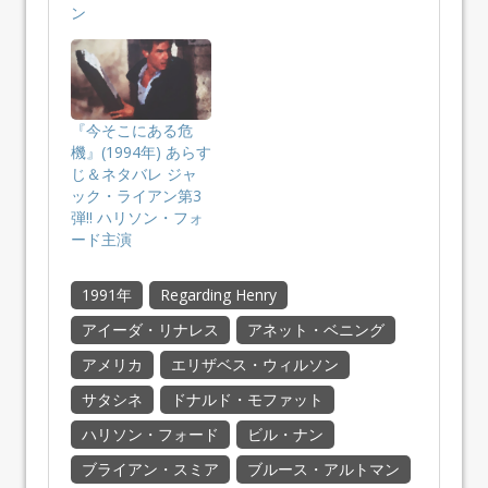
ン
『今そこにある危
機』(1994年) あらす
じ＆ネタバレ ジャ
ック・ライアン第3
弾!! ハリソン・フォ
ード主演
1991年
Regarding Henry
アイーダ・リナレス
アネット・ベニング
アメリカ
エリザベス・ウィルソン
サタシネ
ドナルド・モファット
ハリソン・フォード
ビル・ナン
ブライアン・スミア
ブルース・アルトマン