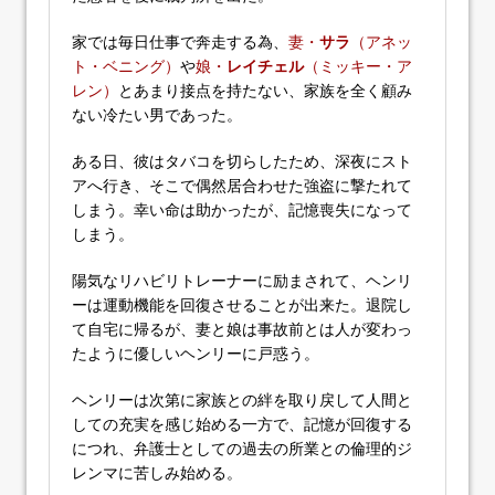
家では毎日仕事で奔走する為、
妻・
サラ
（アネッ
ト・ベニング）
や
娘・
レイチェル
（ミッキー・ア
レン）
とあまり接点を持たない、家族を全く顧み
ない冷たい男であった。
ある日、彼はタバコを切らしたため、深夜にスト
アへ行き、そこで偶然居合わせた強盗に撃たれて
しまう。幸い命は助かったが、記憶喪失になって
しまう。
陽気なリハビリトレーナーに励まされて、ヘンリ
ーは運動機能を回復させることが出来た。退院し
て自宅に帰るが、妻と娘は事故前とは人が変わっ
たように優しいヘンリーに戸惑う。
ヘンリーは次第に家族との絆を取り戻して人間と
しての充実を感じ始める一方で、記憶が回復する
につれ、弁護士としての過去の所業との倫理的ジ
レンマに苦しみ始める。