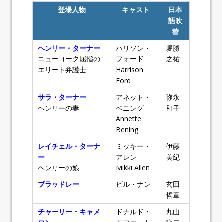
登場人物
キャスト
日本
語吹
替
ヘンリー・ターナー
ハリソン・
堀勝
ニューヨーク屈指の
フォード
之祐
エリート弁護士
Harrison
Ford
サラ・ターナー
アネット・
弥永
ヘンリーの妻
ベニング
和子
Annette
Bening
レイチェル・ターナ
ミッキー・
伊藤
ー
アレン
美紀
ヘンリーの娘
Mikki Allen
ブラッドレー
ビル・ナン
玄田
哲章
チャーリー・キャメ
ドナルド・
丸山