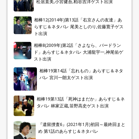
松居直美,小宮健吾,粕谷吉洋ゲスト出演
相棒12(2014年)第13話「右京さんの友達」あ
らすじ＆ネタバレ 尾美としのり,佐藤寛子ゲス
ト出演
相棒8(2009年)第2話「さよなら、バードラン
ド」あらすじ＆ネタバレ 大浦龍宇一,神尾佑ゲ
スト出演
相棒19第14話「忘れもの」あらすじ＆ネタ
バレ 宮川一朗太ゲスト出演
相棒19第13話「死神はまだか」あらすじ＆ネ
タバレ 林家正蔵,笹野高史ゲスト出演
『遺留捜査6』(2021年1月)初回～最終回まと
め 第1話のあらすじ＆ネタバレ