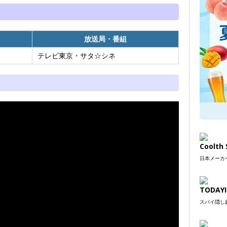
放送局・番組
テレビ東京・サタ☆シネ
Coolt
日本メーカー
TODAYI
スパイ隠し超