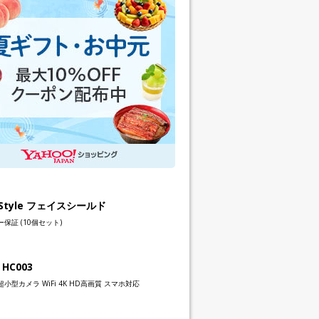
h Style フェイスシールド
保証 (10個セット)
 HC003
小型カメラ WiFi 4K HD高画質 スマホ対応