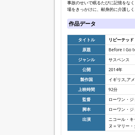
事故のせいで眠るたびに記憶をなく
場をきっかけに、献身的に介護しく
作品データ
タイトル
リピーテッド
原題
Before I Go t
ジャンル
サスペンス
公開
2014
年
製作国
イギリス,アメ
上映時間
92
分
監督
ローワン・ジ
脚本
ローワン・ジ
出演
ニコール・キ
ヌ＝マリー・