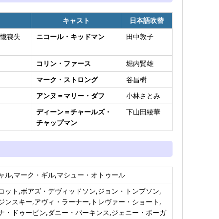
キャスト
日本語吹替
憶喪失
ニコール・キッドマン
田中敦子
コリン・ファース
堀内賢雄
マーク・ストロング
谷昌樹
アンヌ＝マリー・ダフ
小林さとみ
ディーン＝チャールズ・
下山田綾華
チャップマン
ャル,マーク・ギル,マシュー・オトゥール
コット,ボアズ・デヴィッドソン,ジョン・トンプソン,
ジンスキー,アヴィ・ラーナー,トレヴァー・ショート,
ナ・ドゥービン,ダニー・パーキンス,ジェニー・ボーガ