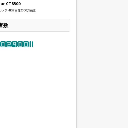
our CT8500
メラ 4K高画質2000万画素
者数