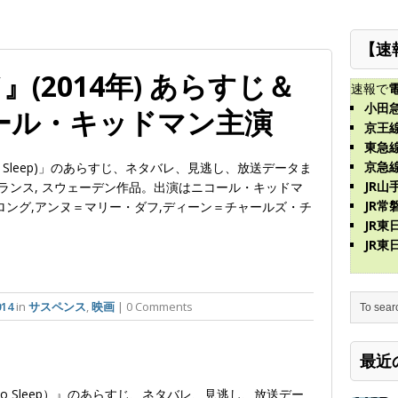
【速
(2014年) あらすじ＆
速報で
小田
ール・キッドマン主演
京王
東急
京急
o to Sleep)」のあらすじ、ネタバレ、見逃し、放送データま
JR山
,フランス, スウェーデン作品。出演はニコール・キッドマ
JR常
ロング,アンヌ＝マリー・ダフ,ディーン＝チャールズ・チ
JR
JR
14
in
サスペンス
,
映画
| 0 Comments
最近
 Go to Sleep）』のあらすじ、ネタバレ、見逃し、放送デー