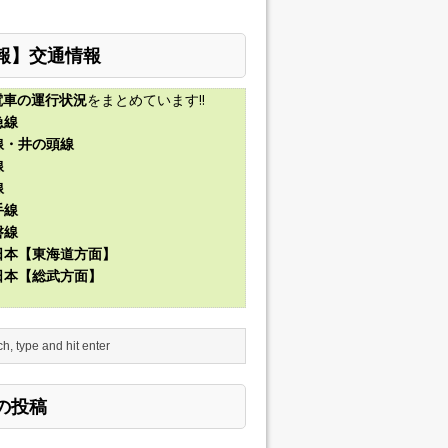
報】交通情報
電車の運行状況
をまとめています!!
急線
線・井の頭線
線
線
手線
磐線
東日本【東海道方面】
東日本【総武方面】
の投稿