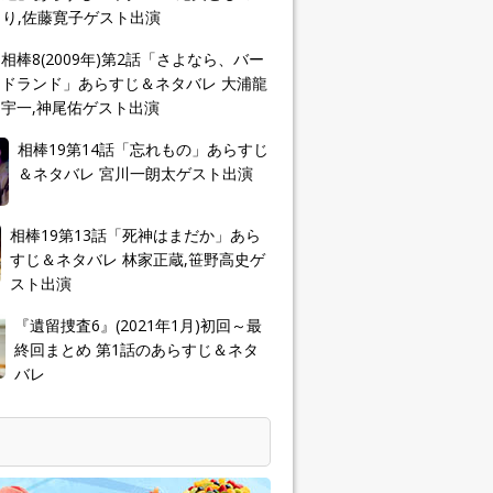
り,佐藤寛子ゲスト出演
相棒8(2009年)第2話「さよなら、バー
ドランド」あらすじ＆ネタバレ 大浦龍
宇一,神尾佑ゲスト出演
相棒19第14話「忘れもの」あらすじ
＆ネタバレ 宮川一朗太ゲスト出演
相棒19第13話「死神はまだか」あら
すじ＆ネタバレ 林家正蔵,笹野高史ゲ
スト出演
『遺留捜査6』(2021年1月)初回～最
終回まとめ 第1話のあらすじ＆ネタ
バレ