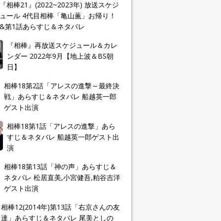
『相棒21』(2022~2023年) 放送スケジ
ュール 4代目相棒「亀山薫」お帰り！
&第1話あらすじ＆ネタバレ
『相棒』再放送スケジュール＆カレ
ンダー 2022年9月【地上波＆BS朝
日】
相棒18第2話「アレスの進撃～最終決
戦」あらすじ＆ネタバレ 船越英一郎
ゲスト出演
相棒18第1話「アレスの進撃」あら
すじ＆ネタバレ 船越英一郎ゲスト出
演
相棒18第13話「神の声」あらすじ＆
ネタバレ 松居直美,小宮健吾,粕谷吉洋
ゲスト出演
相棒12(2014年)第13話「右京さんの友
達」あらすじ＆ネタバレ 尾美としの