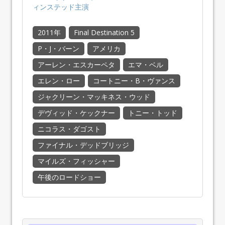
ィンステッド主演
2011年
Final Destination 5
P・J・バーン
アメリカ
アーレン・エスカーペタ
エマ・ベル
エレン・ロー
コートニー・B・ヴァンス
ジャクリーン・マッキネス・ウッド
デヴィッド・ケックナー
トニー・トッド
ニコラス・ダゴスト
ファイナル・デッドブリッジ
マイルズ・フィッシャー
午後のロードショー