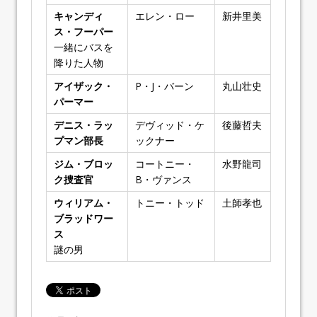
キャンディ
エレン・ロー
新井里美
ス・フーパー
一緒にバスを
降りた人物
アイザック・
P・J・バーン
丸山壮史
パーマー
デニス・ラッ
デヴィッド・ケ
後藤哲夫
プマン部長
ックナー
ジム・ブロッ
コートニー・
水野龍司
ク捜査官
B・ヴァンス
ウィリアム・
トニー・トッド
土師孝也
ブラッドワー
ス
謎の男