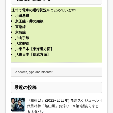
速報で
電車の運行状況
をまとめています!!
小田急線
京王線・井の頭線
東急線
京急線
JR山手線
JR常磐線
JR東日本【東海道方面】
JR東日本【総武方面】
最近の投稿
『相棒21』(2022~2023年) 放送スケジュール 4
代目相棒「亀山薫」お帰り！&第1話あらすじ
＆ネタバレ