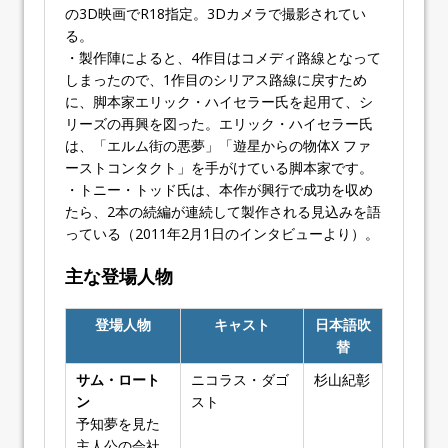
の3D映画でR18指定。3Dカメラで撮影されてい
る。
・製作陣によると、4作目はコメディ路線となって
しまったので、1作目のシリアス路線に戻すため
に、脚本家エリック・ハイセラー氏を起用て、シ
リーズの再興を図った。エリック・ハイセラー氏
は、「エルム街の悪夢」「遊星からの物体X ファ
ーストコンタクト」を手がけている脚本家です。
・トニー・トッド氏は、本作が興行で成功を収め
たら、2本の続編が連続して製作される見込みを語
っている（2011年2月1日のインタビューより）。
主な登場人物
登場人物
キャスト
日本語吹
替
サム・ロート
ニコラス・ダゴ
杉山紀彰
ン
スト
予知夢を見た
主人公の会社