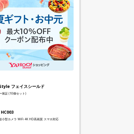
h Style フェイスシールド
保証 (10個セット)
 HC003
小型カメラ WiFi 4K HD高画質 スマホ対応