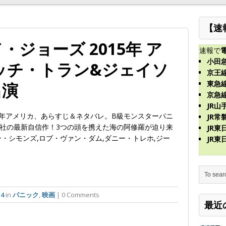
【速
ジョーズ 2015年 ア
速報で
小田
ッチ・トラン&ジェイソ
京王
東急
出演
京急
JR山
K、2015年アメリカ、あらすじ＆ネタバレ。B級モンスターパニ
JR常
社の最新自信作！3つの頭を携えた海の阿修羅が迫り来
JR
・シモンズ,ロブ・ヴァン・ダム,ダニー・トレホ,ジー
JR
14
in
パニック
,
映画
| 0 Comments
最近