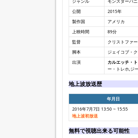
ジャンル
モンスターパニ
公開
2015
年
製作国
アメリカ
上映時間
89
分
監督
クリストファー
脚本
ジェイコブ・ク
出演
カルエッチ・ト
ー・トレホ,ジ
地上波放送歴
年月日
2016年7月7日 13:50 ~ 15:55
地上波初放送
無料で視聴出来る可能性