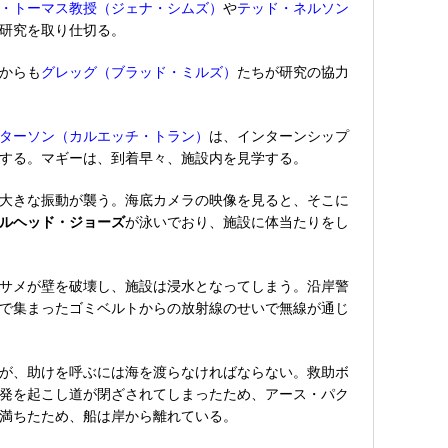
・トーマス教授（ジェナ・シムズ）
や
テッド・ネルソン
研究を取り仕切る。
からも
グレッグ（ブラッド・ミルズ）
たちが研究の協力
ターソン（カルエッチ・トラン）
は、インターンシップ
する。マギーは、到着早々、施設内を見学する。
大きな振動が襲う。海底カメラの映像を見ると、そこに
ルヘッド・ジョーズ
が泳いでおり、施設に体当たりをし
サメが壁を破壊し、施設は浸水となってしまう。沿岸警
で集まったゴミベルトからの放射線のせいで無線が通じ
が、助けを呼ぶには海を渡らなければならない。救助ボ
発を起こし道が閉ざされてしまったため、アース・パク
満ちたため、船は岸から離れている。