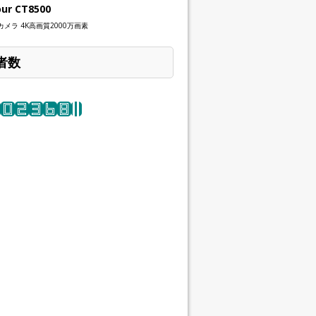
our CT8500
メラ 4K高画質2000万画素
者数