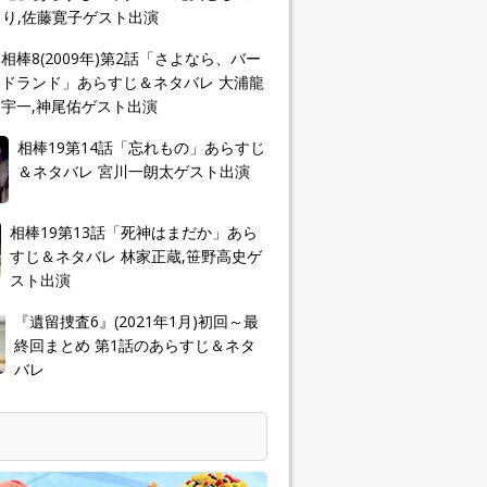
り,佐藤寛子ゲスト出演
相棒8(2009年)第2話「さよなら、バー
ドランド」あらすじ＆ネタバレ 大浦龍
宇一,神尾佑ゲスト出演
相棒19第14話「忘れもの」あらすじ
＆ネタバレ 宮川一朗太ゲスト出演
相棒19第13話「死神はまだか」あら
すじ＆ネタバレ 林家正蔵,笹野高史ゲ
スト出演
『遺留捜査6』(2021年1月)初回～最
終回まとめ 第1話のあらすじ＆ネタ
バレ