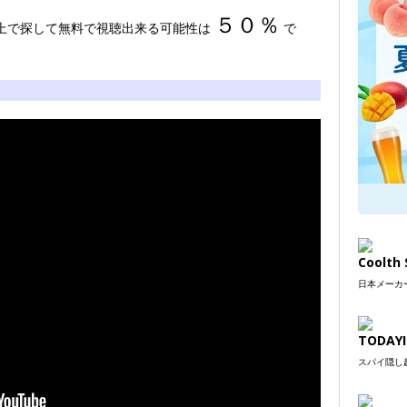
５０％
イト上で探して無料で視聴出来る可能性は
で
Coolt
日本メーカー
TODAYI
スパイ隠し超