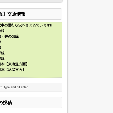
報】交通情報
電車の運行状況
をまとめています!!
急線
線・井の頭線
線
線
手線
磐線
東日本【東海道方面】
東日本【総武方面】
の投稿