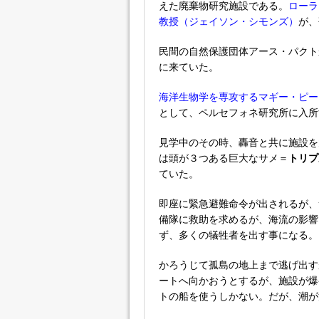
えた廃棄物研究施設である。
ローラ
教授（ジェイソン・シモンズ）
が、
民間の自然保護団体アース・パクト
に来ていた。
海洋生物学を専攻するマギー・ピー
として、ペルセフォネ研究所に入所
見学中のその時、轟音と共に施設を
は頭が３つある巨大なサメ＝
トリプ
ていた。
即座に緊急避難命令が出されるが、
備隊に救助を求めるが、海流の影響
ず、多くの犠牲者を出す事になる。
かろうじて孤島の地上まで逃げ出す
ートへ向かおうとするが、施設が爆
トの船を使うしかない。だが、潮が