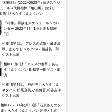
『相棒21』(2022~2023年) 放送スケジ
ュール 4代目相棒「亀山薫」お帰り！
&第1話あらすじ＆ネタバレ
『相棒』再放送スケジュール＆カレ
ンダー 2022年9月【地上波＆BS朝
日】
相棒18第2話「アレスの進撃～最終決
戦」あらすじ＆ネタバレ 船越英一郎
ゲスト出演
相棒18第1話「アレスの進撃」あら
すじ＆ネタバレ 船越英一郎ゲスト出
演
相棒18第13話「神の声」あらすじ＆
ネタバレ 松居直美,小宮健吾,粕谷吉洋
ゲスト出演
相棒12(2014年)第13話「右京さんの友
達」あらすじ＆ネタバレ 尾美としの