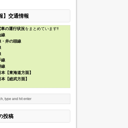
報】交通情報
電車の運行状況
をまとめています!!
急線
線・井の頭線
線
線
手線
磐線
東日本【東海道方面】
東日本【総武方面】
の投稿