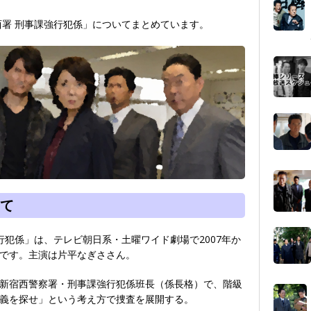
西署 刑事課強行犯係」についてまとめています。
て
行犯係」は、テレビ朝日系・土曜ワイド劇場で2007年か
です。主演は片平なぎささん。
新宿西警察署・刑事課強行犯係班長（係長格）で、階級
義を探せ」という考え方で捜査を展開する。