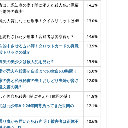
者は、認知症の妻！闇に消えた殺人犯と隠蔽
14.2%
た驚愕の真実!!
魔の人質になった刑事！タイムリミットは48
13.0%
?
を誘拐された女刑事！容疑者は警察官か!?
14.6%
を的中させる占い師！タロットカードの真意
13.9%
殺トリックの謎!?
喪失の美少女は殺人犯を見た!?
15.9%
妻が元夫を殺害!? 自首までの空白の3時間！
15.0%
家の妻と私設秘書の夫！おしどり夫婦が脅さ
12.0%
怪文書の謎!!
した強盗犯殺害!! 闇に消えた1億円の謎！
11.8%
犯は元少年A？24年間背負ってきた世間の
12.1%
通り魔から届いた犯行声明！被害者は正体不
10.6%
謎の美女…!?