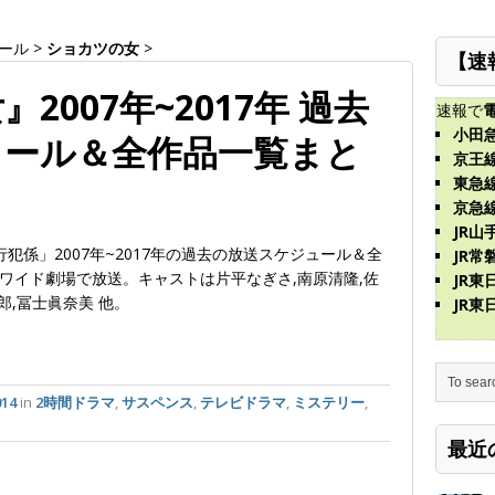
ール
>
ショカツの女
>
【速
2007年~2017年 過去
速報で
小田
ュール＆全作品一覧まと
京王
東急
京急
JR山
犯係」2007年~2017年の過去の放送スケジュール＆全
JR常
ワイド劇場で放送。キャストは片平なぎさ,南原清隆,佐
JR
郎,冨士眞奈美 他。
JR
14
in
2時間ドラマ
,
サスペンス
,
テレビドラマ
,
ミステリー
,
最近