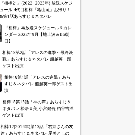
『相棒21』(2022~2023年) 放送スケジ
ュール 4代目相棒「亀山薫」お帰り！
&第1話あらすじ＆ネタバレ
『相棒』再放送スケジュール＆カレ
ンダー 2022年9月【地上波＆BS朝
日】
相棒18第2話「アレスの進撃～最終決
戦」あらすじ＆ネタバレ 船越英一郎
ゲスト出演
相棒18第1話「アレスの進撃」あら
すじ＆ネタバレ 船越英一郎ゲスト出
演
相棒18第13話「神の声」あらすじ＆
ネタバレ 松居直美,小宮健吾,粕谷吉洋
ゲスト出演
相棒12(2014年)第13話「右京さんの友
達」あらすじ＆ネタバレ 尾美としの