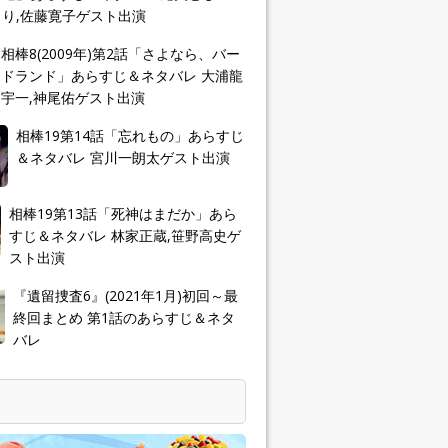
り,佐藤寛子ゲスト出演
相棒8(2009年)第2話「さよなら、バー
ドランド」あらすじ＆ネタバレ 大浦龍
宇一,神尾佑ゲスト出演
相棒19第14話「忘れもの」あらすじ
＆ネタバレ 宮川一朗太ゲスト出演
相棒19第13話「死神はまだか」あら
すじ＆ネタバレ 林家正蔵,笹野高史ゲ
スト出演
『遺留捜査6』(2021年1月)初回～最
終回まとめ 第1話のあらすじ＆ネタ
バレ