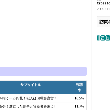
Crosst
アクションカ
訪問
サブタイトル
視聴
率
を招く一万円札！犯人は現職警察官!?
16.5%
指令！逃亡した刑事と容疑者を追え!!
11.7%