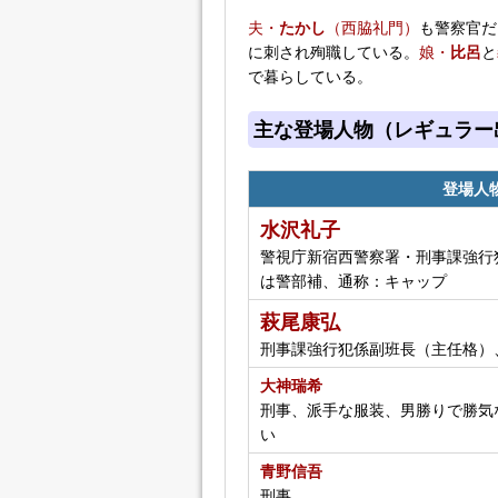
夫・
たかし
（西脇礼門）
も警察官だ
に刺され殉職している。
娘・
比呂
と
で暮らしている。
主な登場人物（レギュラー
登場人
水沢礼子
警視庁新宿西警察署・刑事課強行
は警部補、通称：キャップ
萩尾康弘
刑事課強行犯係副班長（主任格）
大神瑞希
刑事、派手な服装、男勝りで勝気
い
青野信吾
刑事