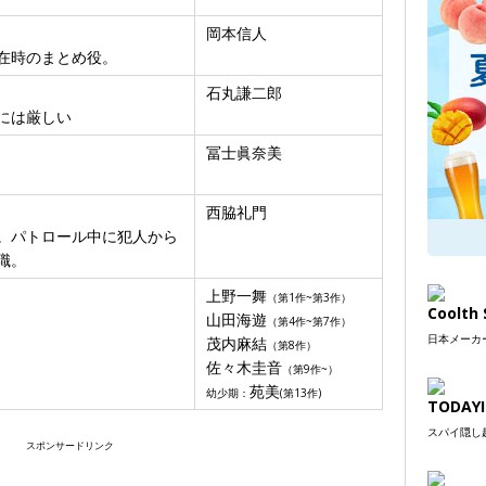
岡本信人
在時のまとめ役。
石丸謙二郎
には厳しい
冨士眞奈美
西脇礼門
。パトロール中に犯人から
職。
上野一舞
（第1作~第3作）
Coolt
山田海遊
（第4作~第7作）
日本メーカー
茂内麻結
（第8作）
佐々木圭音
（第9作~）
苑美
幼少期：
(第13作)
TODAYI
スパイ隠し超
スポンサードリンク