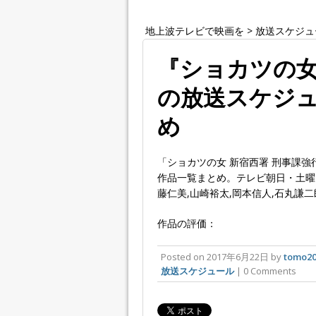
地上波テレビで映画を
>
放送スケジュ
『ショカツの女』
の放送スケジ
め
「ショカツの女 新宿西署 刑事課強行
作品一覧まとめ。テレビ朝日・土曜
藤仁美,山崎裕太,岡本信人,石丸謙二
作品の評価：
Posted on
2017年6月22日
by
tomo20
放送スケジュール
| 0 Comments