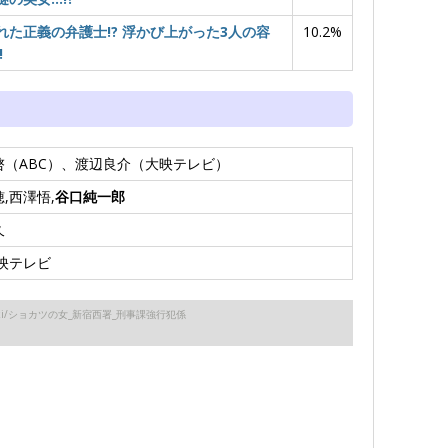
れた正義の弁護士!? 浮かび上がった3人の容
10.2%
!
啓（ABC）、渡辺良介（大映テレビ）
,西澤悟,
谷口純一郎
久
大映テレビ
.org/wiki/ショカツの女_新宿西署_刑事課強行犯係