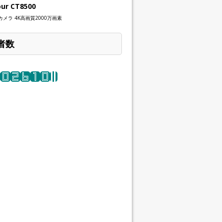
our CT8500
メラ 4K高画質2000万画素
者数