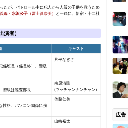
ったが、パトロール中に犯人から人質の子供を救うため
義母・
水沢公子
（冨士眞奈美）
と一緒に、新宿・十二社
出演者）
物
キャスト
片平なぎさ
犯係班長（係長格）、階級
南原清隆
(ウッチャンナンチャン)
、階級は巡査部長
佐藤仁美
な性格、パソコン関係に強
広告
山崎裕太