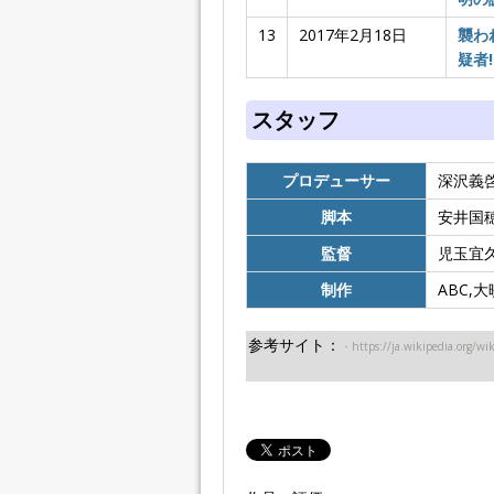
13
2017年2月18日
襲わ
疑者!
スタッフ
プロデューサー
深沢義
脚本
安井国穂
監督
児玉宜
制作
ABC,
参考サイト：
・https://ja.wikipedia