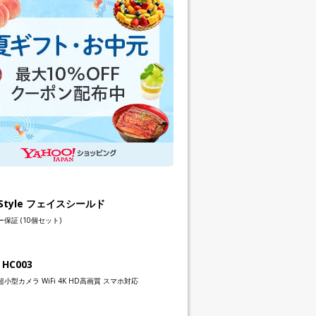
h Style フェイスシールド
保証 (10個セット)
 HC003
小型カメラ WiFi 4K HD高画質 スマホ対応