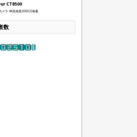
our CT8500
メラ 4K高画質2000万画素
者数