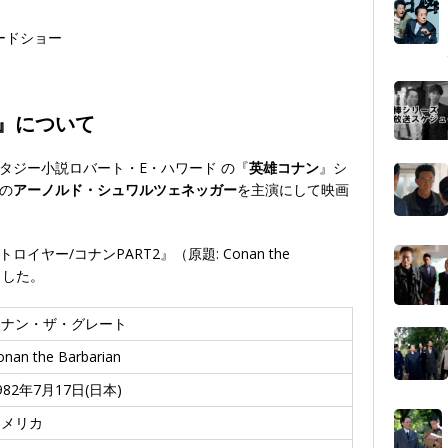
』について
タジー小説ロバート・E・ハワード の『
英雄コナン
』シ
の
アーノルド・シュワルツェネッガー
を主演にして映画
ヤー/コナンPART2』（原題: Conan the
れました。
コナン・ザ・グレート
onan the Barbarian
982年7月17日(日本)
アメリカ