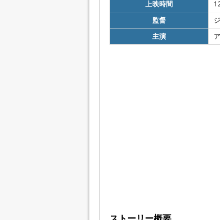
上映時間
1
監督
主演
ストーリー概要