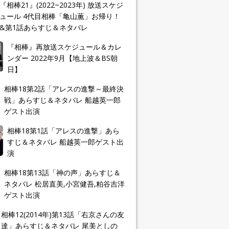
『相棒21』(2022~2023年) 放送スケジ
ュール 4代目相棒「亀山薫」お帰り！
&第1話あらすじ＆ネタバレ
『相棒』再放送スケジュール＆カレ
ンダー 2022年9月【地上波＆BS朝
日】
相棒18第2話「アレスの進撃～最終決
戦」あらすじ＆ネタバレ 船越英一郎
ゲスト出演
相棒18第1話「アレスの進撃」あら
すじ＆ネタバレ 船越英一郎ゲスト出
演
相棒18第13話「神の声」あらすじ＆
ネタバレ 松居直美,小宮健吾,粕谷吉洋
ゲスト出演
相棒12(2014年)第13話「右京さんの友
達」あらすじ＆ネタバレ 尾美としの