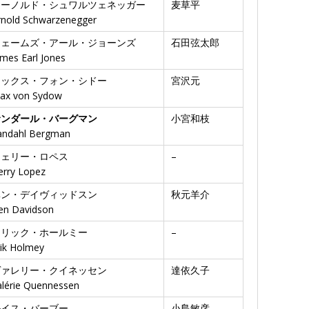
アーノルド・シュワルツェネッガー
麦草平
rnold Schwarzenegger
ジェームズ・アール・ジョーンズ
石田弦太郎
ames Earl Jones
マックス・フォン・シドー
宮沢元
ax von Sydow
サンダール・バーグマン
小宮和枝
andahl Bergman
ジェリー・ロペス
–
erry Lopez
ベン・デイヴィッドスン
秋元羊介
en Davidson
エリック・ホールミー
–
rik Holmey
ヴァレリー・クイネッセン
達依久子
alérie Quennessen
ルイス・バーブー
小島敏彦