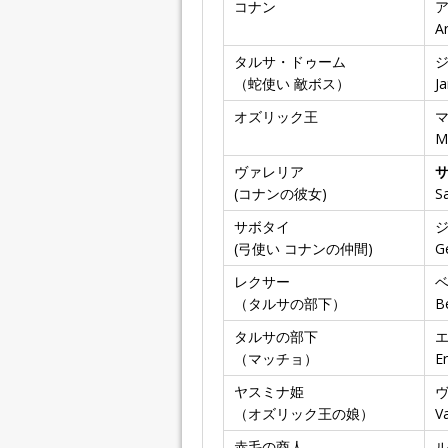
コナン
A
タルサ・ドゥーム
（蛇使い 敵ボス）
J
オズリック王
M
ヴァレリア
(コナンの彼女)
S
サボタイ
(弓使い コナンの仲間)
G
レクサー
（タルサの部下）
B
タルサの部下
（マッチョ）
E
ヤスミナ姫
（オズリック王の娘）
V
赤毛の商人