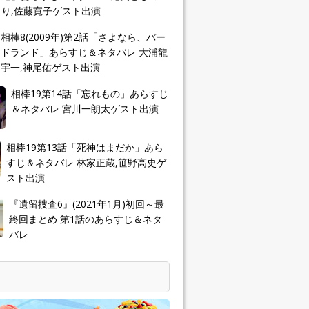
り,佐藤寛子ゲスト出演
相棒8(2009年)第2話「さよなら、バー
ドランド」あらすじ＆ネタバレ 大浦龍
宇一,神尾佑ゲスト出演
相棒19第14話「忘れもの」あらすじ
＆ネタバレ 宮川一朗太ゲスト出演
相棒19第13話「死神はまだか」あら
すじ＆ネタバレ 林家正蔵,笹野高史ゲ
スト出演
『遺留捜査6』(2021年1月)初回～最
終回まとめ 第1話のあらすじ＆ネタ
バレ