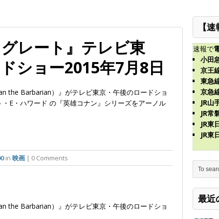
【速
・グレート』テレビ東
速報で
小田
ショー2015年7月8日
京王
東急
京急
 the Barbarian）』がテレビ東京・午後のロードショ
JR山
ート・E・ハワード の『英雄コナン』シリーズをアーノル
JR常
JR
JR
00
in
映画
| 0 Comments
最近
an the Barbarian）』がテレビ東京・午後のロードショ
。