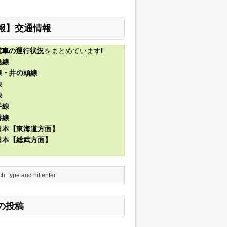
報】交通情報
電車の運行状況
をまとめています!!
急線
線・井の頭線
線
線
手線
磐線
東日本【東海道方面】
東日本【総武方面】
の投稿