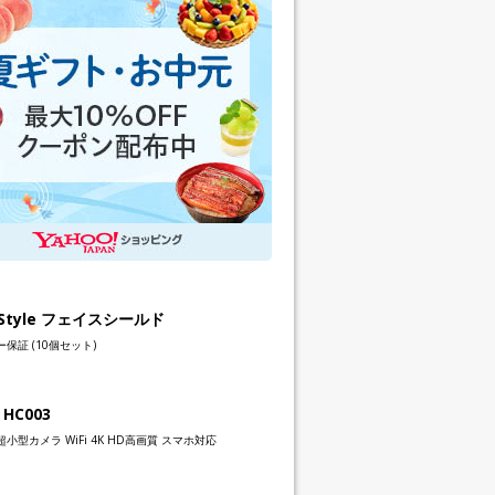
h Style フェイスシールド
保証 (10個セット)
 HC003
小型カメラ WiFi 4K HD高画質 スマホ対応