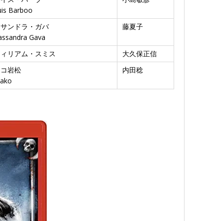
uis Barboo
カサンドラ・ガバ
藤夏子
assandra Gava
ウィリアム・スミス
大久保正信
マコ岩松
内田稔
ako