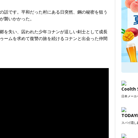
の話です。平和だった村にある日突然、鋼の秘密を狙う
が襲いかかった。
郷を失い、囚われた少年コナンが逞しい剣士として成長
ゥームを求めて復讐の旅を続けるコナンと出会った仲間
Coolt
日本メーカー
TODAYI
スパイ隠し超