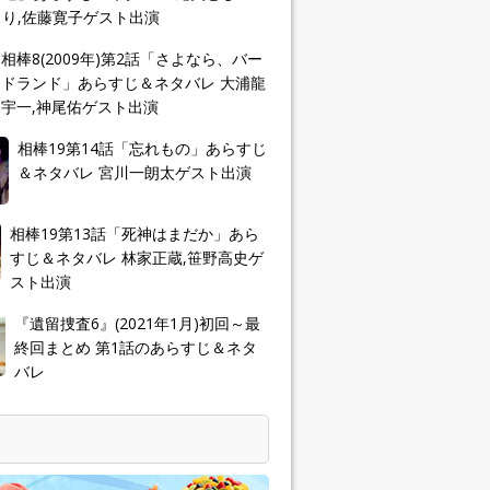
り,佐藤寛子ゲスト出演
相棒8(2009年)第2話「さよなら、バー
ドランド」あらすじ＆ネタバレ 大浦龍
宇一,神尾佑ゲスト出演
相棒19第14話「忘れもの」あらすじ
＆ネタバレ 宮川一朗太ゲスト出演
相棒19第13話「死神はまだか」あら
すじ＆ネタバレ 林家正蔵,笹野高史ゲ
スト出演
『遺留捜査6』(2021年1月)初回～最
終回まとめ 第1話のあらすじ＆ネタ
バレ