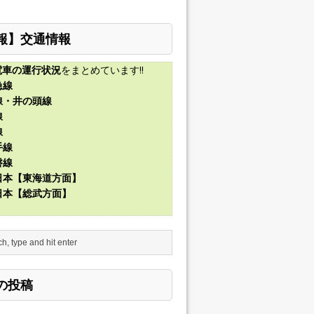
報】交通情報
電車の運行状況
をまとめています!!
急線
線・井の頭線
線
線
手線
磐線
東日本【東海道方面】
東日本【総武方面】
の投稿