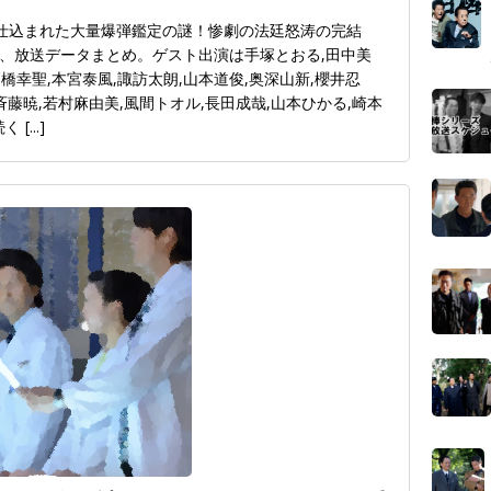
/ 仕込まれた大量爆弾鑑定の謎！惨劇の法廷怒涛の完結
、放送データまとめ。ゲスト出演は手塚とおる,田中美
高橋幸聖,本宮泰風,諏訪太朗,山本道俊,奥深山新,櫻井忍
藤暁,若村麻由美,風間トオル,長田成哉,山本ひかる,崎本
続く
[...]