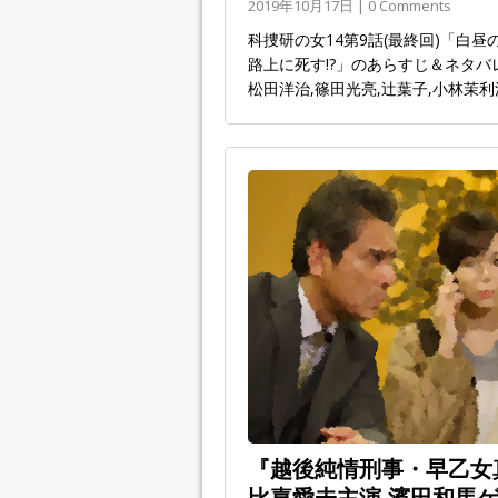
2019年10月17日 | 0 Comments
科捜研の女14第9話(最終回)「白
路上に死す!?」のあらすじ＆ネタ
松田洋治,篠田光亮,辻葉子,小林茉利
『越後純情刑事・早乙女真
比嘉愛未主演,濱田和馬