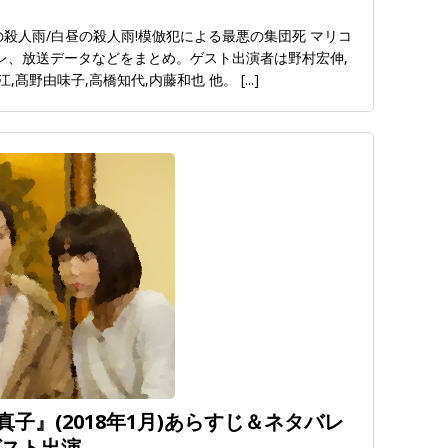
昼の殺人雨/白昼の殺人雨!模倣犯による最悪の集団死 マリコ
バレ、放送データなどをまとめ。ゲスト出演者は野村宏伸,
江,髙野由味子,高橋知代,内藤和也 他。
[...]
子』(2018年1月)あらすじ＆ネタバレ
ゲスト出演