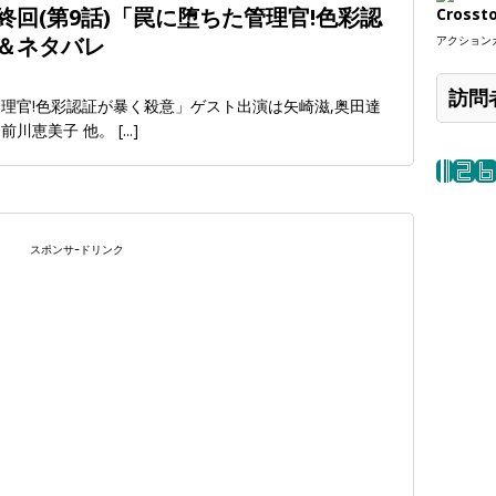
)最終回(第9話)「罠に堕ちた管理官!色彩認
Crosst
＆ネタバレ
アクションカ
訪問
理官!色彩認証が暴く殺意」ゲスト出演は矢崎滋,奥田達
,前川恵美子 他。
[...]
スポンサｰドリンク