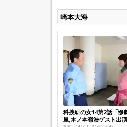
崎本大海
科捜研の女14第2話「惨
里,木ノ本嶺浩ゲスト出
2020年2月17日 | 0 Comments