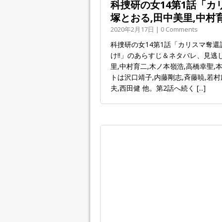
科捜研の女14第1話「カ
塚とおる,田中美里,中村
2020年2月17日 | 0 Comments
科捜研の女14第1話「カリスマ奪
け!!」のあらすじ＆ネタバレ、見
里,中村育二,木ノ本嶺浩,高橋幸聖,
トは沢口靖子,内藤剛志,斉藤暁,若村
夫,西田健 他。第2話へ続く
[...]