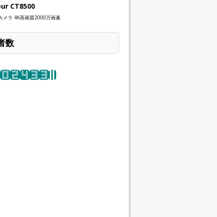
our CT8500
メラ 4K高画質2000万画素
者数