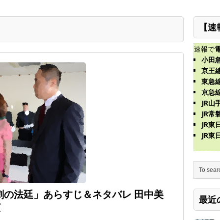
【速
速報で
小田
京王
東急
京急
JR山
JR常
JR
JR
劇の法廷」あらすじ＆ネタバレ 田中美
最近
演