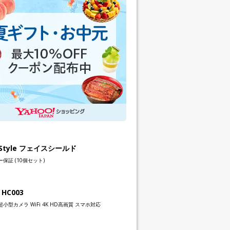
h Style フェイスシールド
保証 (10個セット)
 HC003
小型カメラ WiFi 4K HD高画質 スマホ対応