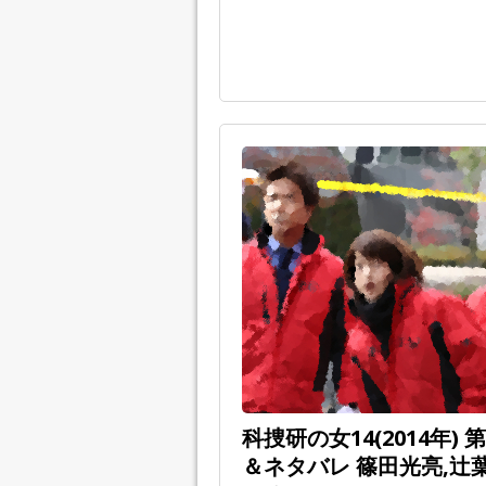
科捜研の女14(2014年
＆ネタバレ 篠田光亮,辻