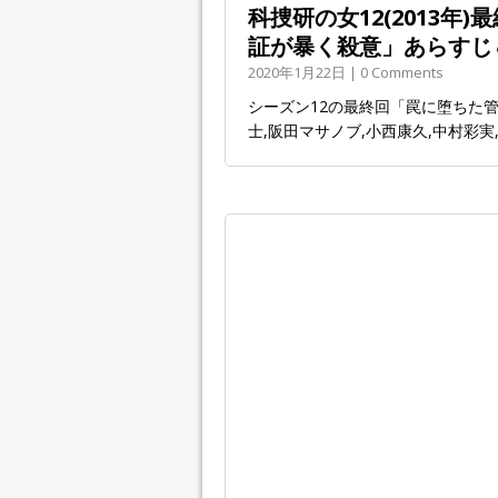
科捜研の女12(2013年
証が暴く殺意」あらすじ
2020年1月22日 | 0 Comments
シーズン12の最終回「罠に堕ちた管
士,阪田マサノブ,小西康久,中村彩実