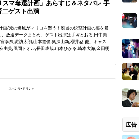
リスマ奪還計画」あらすじ＆ネタバレ 手
育二ゲスト出演
還計画/死の爆風がマリコを襲う！廃墟の銃撃計画の裏を暴
逃し、放送データまとめ。ゲスト出演は手塚とおる,田中美
本宮泰風,諏訪太朗,山本道俊,奥深山新,櫻井忍 他。キャス
麻由美,風間トオル,長田成哉,山本ひかる,崎本大海,金田明
スポンサｰドリンク
広告