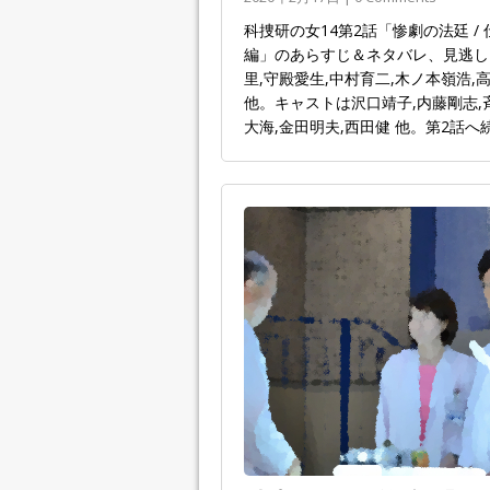
科捜研の女14第2話「惨劇の法廷 
編」のあらすじ＆ネタバレ、見逃し
里,守殿愛生,中村育二,木ノ本嶺浩,
他。キャストは沢口靖子,内藤剛志,斉
大海,金田明夫,西田健 他。第2話へ