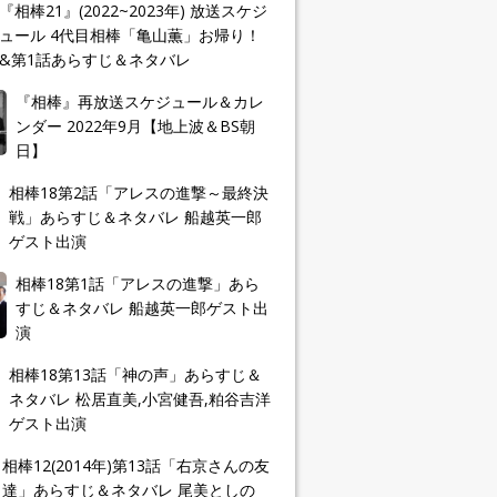
『相棒21』(2022~2023年) 放送スケジ
ュール 4代目相棒「亀山薫」お帰り！
&第1話あらすじ＆ネタバレ
『相棒』再放送スケジュール＆カレ
ンダー 2022年9月【地上波＆BS朝
日】
相棒18第2話「アレスの進撃～最終決
戦」あらすじ＆ネタバレ 船越英一郎
ゲスト出演
相棒18第1話「アレスの進撃」あら
すじ＆ネタバレ 船越英一郎ゲスト出
演
相棒18第13話「神の声」あらすじ＆
ネタバレ 松居直美,小宮健吾,粕谷吉洋
ゲスト出演
相棒12(2014年)第13話「右京さんの友
達」あらすじ＆ネタバレ 尾美としの