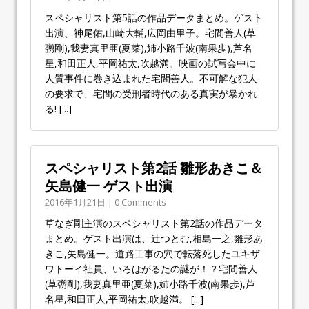
スペシャリスト第5話の作品データまとめ。ゲスト
出演、神尾佑,山崎大輔,広岡由里子。宅間善人(草
彅剛),我妻真里亜(夏菜),姉小路千波(南果歩),芦名
星,和田正人,平岡祐太,吹越満。映画の試写会中に
人質事件に巻き込まれた宅間善人。不可解な犯人
の要求で、宅間の受刑者時代のある真実が暴かれ
る!
[...]
スペシャリスト第2話 雛形あきこ＆
矢島健一 ゲスト出演
2016年1月21日 | 0 Comments
草なぎ剛主演のスペシャリスト第2話の作品データ
まとめ。ゲスト出演は、辻つとむ,相島一之,雛形あ
きこ,矢島健一。道路工事の穴で転落死したユキザ
ワトーイ社員、いろはがるたの謎が！？宅間善人
(草彅剛),我妻真里亜(夏菜),姉小路千波(南果歩),芦
名星,和田正人,平岡祐太,吹越満。
[...]