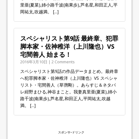
里亜(夏菜),姉小路千波(南果歩),芦名星,和田正人,平
岡祐太,吹越満。
[...]
スペシャリスト第9話 最終章、犯罪
脚本家・佐神稚洋（上川隆也）VS
宅間善人 始まる！
2016年3月10日 | 2 Comments
スペシャリスト第9話の作品データまとめ。最終章
へ犯罪脚本家・佐神稚洋（上川隆也）VS スペシャ
リスト・宅間善人（草彅剛）。あらすじ＆ネタバ
レ紺野まひる,神谷まこと。我妻真里亜(夏菜),姉小
路千波(南果歩),芦名星,和田正人,平岡祐太,吹越
満。
[...]
スポンサｰドリンク