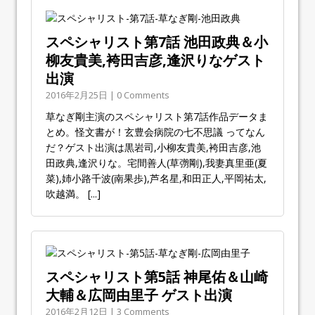
スペシャリスト第7話 池田政典＆小
柳友貴美,袴田吉彦,逢沢りなゲスト
出演
2016年2月25日 | 0 Comments
草なぎ剛主演のスペシャリスト第7話作品データま
とめ。怪文書が！玄豊会病院の七不思議 ってなん
だ？ゲスト出演は黒岩司,小柳友貴美,袴田吉彦,池
田政典,逢沢りな。宅間善人(草彅剛),我妻真里亜(夏
菜),姉小路千波(南果歩),芦名星,和田正人,平岡祐太,
吹越満。
[...]
スペシャリスト第5話 神尾佑＆山崎
大輔＆広岡由里子 ゲスト出演
2016年2月12日 | 3 Comments