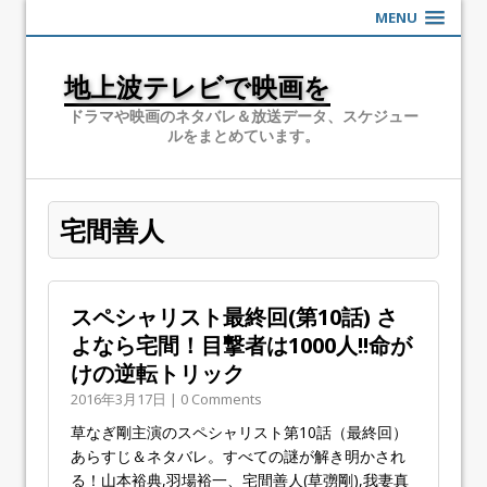
MENU
地上波テレビで映画を
ドラマや映画のネタバレ＆放送データ、スケジュー
ルをまとめています。
宅間善人
スペシャリスト最終回(第10話) さ
よなら宅間！目撃者は1000人!!命が
けの逆転トリック
2016年3月17日 | 0 Comments
草なぎ剛主演のスペシャリスト第10話（最終回）
あらすじ＆ネタバレ。すべての謎が解き明かされ
る！山本裕典,羽場裕一、宅間善人(草彅剛),我妻真