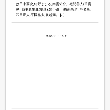
は田中要次,紺野まひる,南雲佑介。宅間善人(草彅
剛),我妻真里亜(夏菜),姉小路千波(南果歩),芦名星,
和田正人,平岡祐太,吹越満。
[...]
スポンサｰドリンク