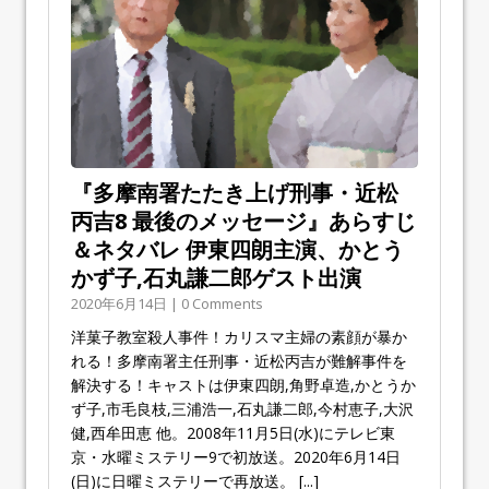
『多摩南署たたき上げ刑事・近松
丙吉8 最後のメッセージ』あらすじ
＆ネタバレ 伊東四朗主演、かとう
かず子,石丸謙二郎ゲスト出演
2020年6月14日 | 0 Comments
洋菓子教室殺人事件！カリスマ主婦の素顔が暴か
れる！多摩南署主任刑事・近松丙吉が難解事件を
解決する！キャストは伊東四朗,角野卓造,かとうか
ず子,市毛良枝,三浦浩一,石丸謙二郎,今村恵子,大沢
健,西牟田恵 他。2008年11月5日(水)にテレビ東
京・水曜ミステリー9で初放送。2020年6月14日
(日)に日曜ミステリーで再放送。
[...]