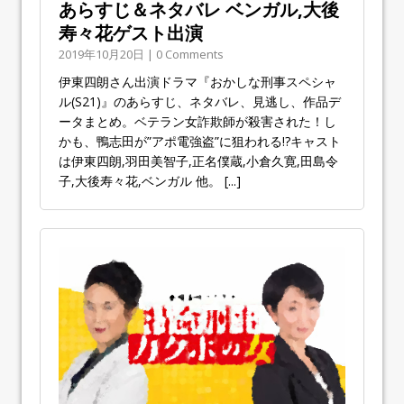
あらすじ＆ネタバレ ベンガル,大後
寿々花ゲスト出演
2019年10月20日 | 0 Comments
伊東四朗さん出演ドラマ『おかしな刑事スペシャ
ル(S21)』のあらすじ、ネタバレ、見逃し、作品デ
ータまとめ。ベテラン女詐欺師が殺害された！し
かも、鴨志田が”アポ電強盗”に狙われる!?キャスト
は伊東四朗,羽田美智子,正名僕蔵,小倉久寛,田島令
子,大後寿々花,ベンガル 他。
[...]