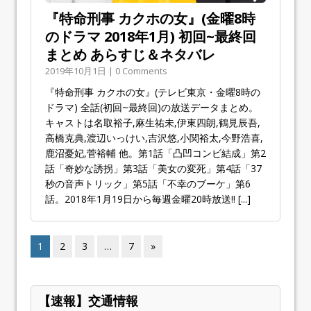
『特命刑事 カクホの女』(金曜8時
のドラマ 2018年1月) 初回~最終回
まとめ あらすじ＆ネタバレ
2019年10月1日 | 0 Comments
『特命刑事 カクホの女』(テレビ東京・金曜8時の
ドラマ) 全話(初回~最終回)の放送データまとめ。
キャストは名取裕子,麻生祐未,伊東四朗,鶴見辰吾,
高橋克典,渡辺いっけい,吉沢悠,小関裕太,今野浩喜,
鹿沼憂妃,菅裕輔 他。第1話「凸凹コンビ結成」第2
話「奇妙な誘拐」第3話「美女の変死」第4話「37
秒の音声トリック」第5話「不幸のブーケ」第6
話。2018年1月19日から毎週金曜20時放送!!
[...]
1
2
3
…
7
»
【速報】交通情報