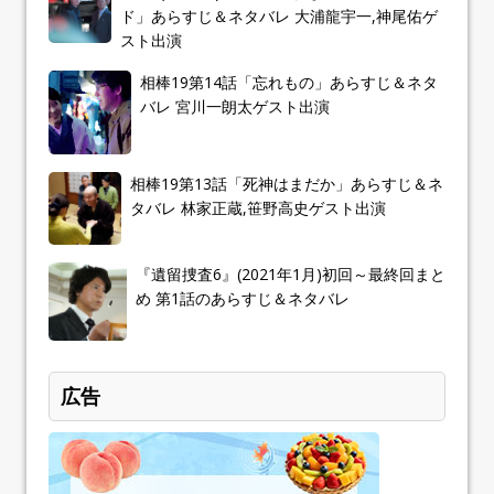
ド」あらすじ＆ネタバレ 大浦龍宇一,神尾佑ゲ
スト出演
相棒19第14話「忘れもの」あらすじ＆ネタ
バレ 宮川一朗太ゲスト出演
相棒19第13話「死神はまだか」あらすじ＆ネ
タバレ 林家正蔵,笹野高史ゲスト出演
『遺留捜査6』(2021年1月)初回～最終回まと
め 第1話のあらすじ＆ネタバレ
広告