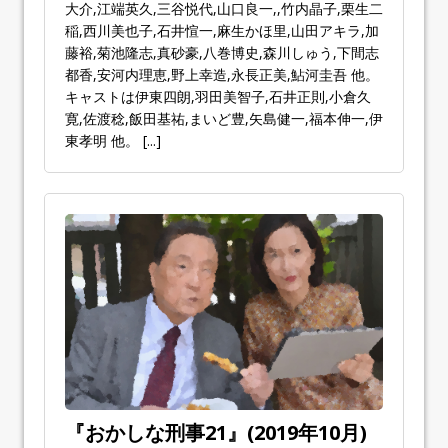
大介,江端英久,三谷悦代,山口良一,,竹内晶子,栗生二
稲,西川美也子,石井愃一,麻生かほ里,山田アキラ,加
藤裕,菊池隆志,真砂豪,八巻博史,森川しゅう,下間志
都香,安河内理恵,野上幸造,永長正美,鮎河圭吾 他。
キャストは伊東四朗,羽田美智子,石井正則,小倉久
寛,佐渡稔,飯田基祐,まいど豊,矢島健一,福本伸一,伊
東孝明 他。
[...]
『おかしな刑事21』(2019年10月)