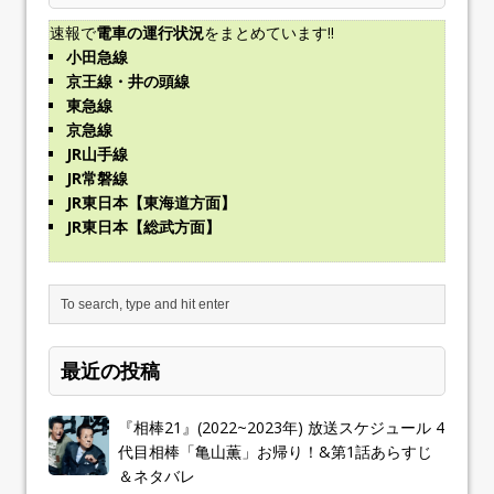
速報で
電車の運行状況
をまとめています!!
小田急線
京王線・井の頭線
東急線
京急線
JR山手線
JR常磐線
JR東日本【東海道方面】
JR東日本【総武方面】
最近の投稿
『相棒21』(2022~2023年) 放送スケジュール 4
代目相棒「亀山薫」お帰り！&第1話あらすじ
＆ネタバレ