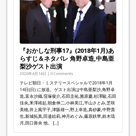
『おかしな刑事17』(2018年1月)あ
らすじ＆ネタバレ 角野卓造,中島亜
梨沙ゲスト出演
2020年4月14日 | 0 Comments
テレビ朝日・ミステリースペシャルで2018年1月
14日(日) に放送。ゲスト出演は中島亜梨沙,角野卓
造,富永沙織,窪塚俊介,石田圭祐,雅原慶,杉澤駿,石田
佳央,釆澤靖起,朝倉伸二,小林美江,平山さとみ,芝咲
美穂,井上風宇子,津阪雄一,野上幸造,真砂豪,中野貴
生,新城拓真,田邉絵莉,神月めぐみ,藤原鉄苹,鈴木琉
月,田口善央 他。
[...]