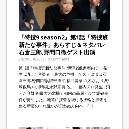
『特捜9 season2』第1話「特捜班
新たな事件」あらすじ＆ネタバレ
石倉三郎,野間口徹ゲスト出演
2020年3月30日 | 0 Comments
第1話「特捜班新たな事件 /新章始動!! 都内テロ発
生…消えた容疑者！最大の危機」ゲスト出演は石
倉三郎,野間口徹,隈部洋平,福井博章,八木さおり,野
崎数馬,中川晴樹,永野宗典 他。「都内テロ発生…消
えた容疑者!最大の危機」都内の高層ビルで爆破事
件が発生した。地道に捜査を続ける浅輪と捜査を
焦る新藤のすれ違いが思わぬ方向へ…
[...]