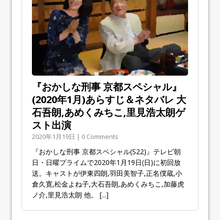
『おかしな刑事 京都スペシャル』
(2020年1月)あらすじ＆ネタバレ 大
石吾朗,あめくみちこ,里見浩太朗ゲ
スト出演
2020年1月19日 | 0 Comments
『おかしな刑事 京都スペシャル(S22)』テレビ朝
日・日曜プライムで2020年1月19日(日)に初回放
送。キャストが伊東四朗,羽田美智子,正名僕蔵,小
倉久寛,松金よね子,大石吾朗,あめくみちこ,加藤虎
ノ介,里見浩太朗 他。
[...]