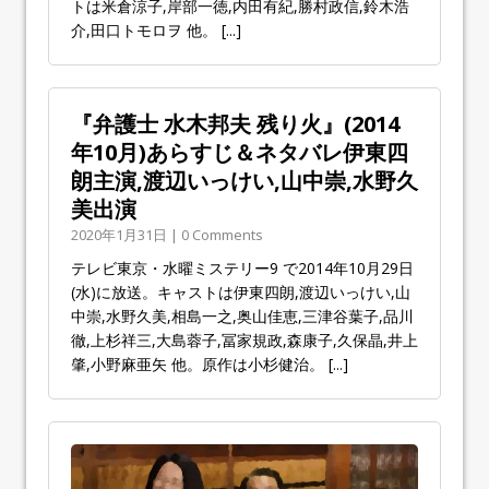
トは米倉涼子,岸部一徳,内田有紀,勝村政信,鈴木浩
介,田口トモロヲ 他。
[...]
『弁護士 水木邦夫 残り火』(2014
年10月)あらすじ＆ネタバレ伊東四
朗主演,渡辺いっけい,山中崇,水野久
美出演
2020年1月31日 | 0 Comments
テレビ東京・水曜ミステリー9 で2014年10月29日
(水)に放送。キャストは伊東四朗,渡辺いっけい,山
中崇,水野久美,相島一之,奥山佳恵,三津谷葉子,品川
徹,上杉祥三,大島蓉子,冨家規政,森康子,久保晶,井上
肇,小野麻亜矢 他。原作は小杉健治。
[...]