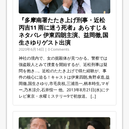
『多摩南署たたき上げ刑事・近松
丙吉11 雨に迷う死者』あらすじ＆
ネタバレ 伊東四朗主演、益岡徹,国
生さゆりゲスト出演
2020年6月14日 | 0 Comments
神社の境内で、女の扼殺体が見つかる。警察では
強盗殺人とみて捜査を開始するが、近松刑事は疑
問を抱き…。近松のたたき上げで得た経験が、事
件の核心に迫る！キャストは伊東四朗,角野卓造,益
岡徹,国生さゆり,市毛良枝,三浦浩一,柄本時生,マギ
ー,乃木涼介,石井愃一 他。2013年8月21日(水)にテ
レビ東京・水曜ミステリー9で初放送。
[...]