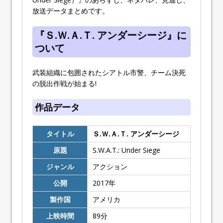
放送データまとめです。
『Ｓ.Ｗ.Ａ.Ｔ. アンダーシージ』に
ついて
武装組織に包囲されたシアトル市警、チーム決死
の脱出作戦が始まる!
作品データ
タイトル
Ｓ.Ｗ.Ａ.Ｔ. アンダーシージ
原題
S.W.A.T.: Under Siege
ジャンル
アクション
公開
2017
年
製作国
アメリカ
上映時間
89
分