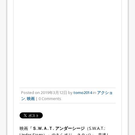
Posted on
2019年3月12日
by
tomo2014
in
アクショ
ン
,
映画
| 0 Comments
映画『
Ｓ.Ｗ.Ａ.Ｔ. アンダーシージ
（S.W.A.T.:
Under Siege）』のあらすじ、ネタバレ、見逃し、