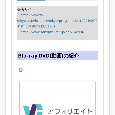
参考サイト：
・
https://www.tv-
tokyo.co.jp/broad_tvtokyo/program/detail/201903/2
4194_201903121335.html
・
https://www.sonypictures.jp/he/2146984
Blu-ray DVD(動画)の紹介