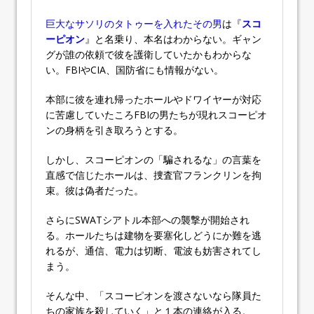
巨大なサソリのタトゥーを入れたその男
は『
スコ
ーピオン
』と名乗り、本名はわからない。ギャン
グが誰の依頼で彼を護衛していたかもわからな
い。FBIやCIA、国防省にも情報がない。
本部に彼を連れ帰ったホールやドワイヤーが対応
に苦慮していたころFBIの男たちが現れスコーピオ
ンの身柄を引き取ろうとする。
しかし、スコーピオンの「騙されるな」の言葉を
直感で信じたホールは、捜査官フランクリンを拘
束。彼は偽者だった。
さらにSWATシアトル本部への襲撃が開始され
る。ホールたちは建物を要塞化しどうにか難を逃
れるが、通信、電力は切断、電波も妨害されてし
まう。
そんな中、「スコーピオンを渡さないなら隊員た
ちの家族を殺していく」と１本の連絡が入る。