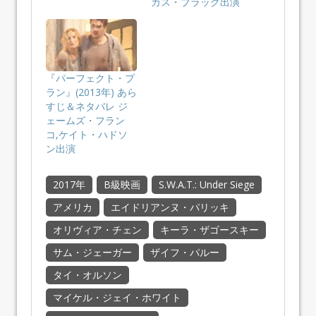
カス・ブラック出演
『パーフェクト・プ
ラン』(2013年) あら
すじ＆ネタバレ ジ
ェームズ・フラン
コ,ケイト・ハドソ
ン出演
2017年
B級映画
S.W.A.T.: Under Siege
アメリカ
エイドリアンヌ・パリッキ
オリヴィア・チェン
キーラ・ザゴースキー
サム・ジェーガー
ザイフ・パルー
タイ・オルソン
マイケル・ジェイ・ホワイト