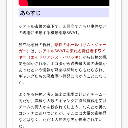
あらすじ
シアトル市警の傘下で、凶悪立てこもり事件など
の現場に出動する機動部隊SWAT。
独立記念日の祝日、
隊長の
ホール
（サム・ジェー
ガー）
は、
シアトルSWATを束ねる責任者
ドワイ
ヤー
（エイドリアンヌ・パリッキ）
から任務の概
要を聞かされる。ボゴタから過去最大級の密輸が
あったという情報が麻薬取締局からもたらされ、
ギャングたちの廃倉庫へ摘発に向かうことになっ
た。
よくある任務と考え気楽に現場に赴いたチーム一
同だが、異様な人数のギャングに徹底抗戦を受け
チームの何人かを殺されてしまう。なんとか奥の
コンテナに辿りついたが、そこには大量の密輸品
などはなく、ただ１人屈強な男が拘束されてい
た。