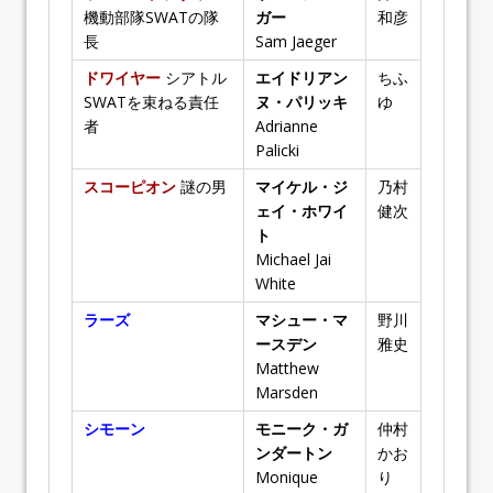
機動部隊SWATの隊
ガー
和彦
長
Sam Jaeger
ドワイヤー
シアトル
エイドリアン
ちふ
SWATを束ねる責任
ヌ・パリッキ
ゆ
者
Adrianne
Palicki
スコーピオン
謎の男
マイケル・ジ
乃村
ェイ・ホワイ
健次
ト
Michael Jai
White
ラーズ
マシュー・マ
野川
ースデン
雅史
Matthew
Marsden
シモーン
モニーク・ガ
仲村
ンダートン
かお
Monique
り