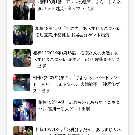
相棒18第1話「アレスの進撃」あらすじ＆ネ
タバレ 船越英一郎ゲスト出演
相棒18第13話「神の声」あらすじ＆ネタバレ
松居直美,小宮健吾,粕谷吉洋ゲスト出演
相棒12(2014年)第13話「右京さんの友達」あ
らすじ＆ネタバレ 尾美としのり,佐藤寛子ゲス
ト出演
相棒8(2009年)第2話「さよなら、バードラン
ド」あらすじ＆ネタバレ 大浦龍宇一,神尾佑ゲ
スト出演
相棒19第14話「忘れもの」あらすじ＆ネタ
バレ 宮川一朗太ゲスト出演
相棒19第13話「死神はまだか」あらすじ＆ネ