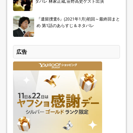
タバレ 林家正蔵,笹野高史ゲスト出演
『遺留捜査6』(2021年1月)初回～最終回まと
め 第1話のあらすじ＆ネタバレ
広告