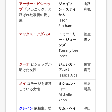
アーサー・ビショッ
ジェイソ
山路
プ
「メカニック」と
ン・ステイ
和弘
呼ばれた凄腕の殺し
サム
屋
Jason
Statham
マックス・アダムス
トミー・リ
菅生
ー・ジョー
隆之
ンズ
Tommy Lee
Jones
ジーナ
ビショップが
ジェシカ・
佐古
助けた女性
アルバ
真弓
Jessica Alba
メイ
コテージを運営
ミシェル・
三沢
している女性
ヨー
明美
Michelle
Yeoh
クレイン
依頼主、幼
サム・ヘイ
津田