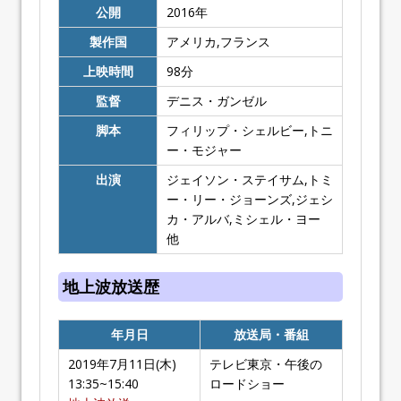
公開
2016
年
製作国
アメリカ,フランス
上映時間
98
分
監督
デニス・ガンゼル
脚本
フィリップ・シェルビー,トニ
ー・モジャー
出演
ジェイソン・ステイサム,トミ
ー・リー・ジョーンズ,ジェシ
カ・アルバ,ミシェル・ヨー
他
地上波放送歴
年月日
放送局・番組
2019年7月11日(木)
テレビ東京・午後の
13:35~15:40
ロードショー