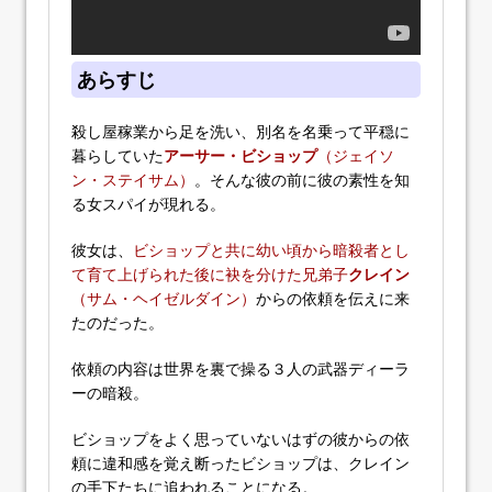
あらすじ
殺し屋稼業から足を洗い、別名を名乗って平穏に
暮らしていた
アーサー・ビショップ
（ジェイソ
ン・ステイサム）
。そんな彼の前に彼の素性を知
る女スパイが現れる。
彼女は、
ビショップと共に幼い頃から暗殺者とし
て育て上げられた後に袂を分けた兄弟子
クレイン
（サム・ヘイゼルダイン）
からの依頼を伝えに来
たのだった。
依頼の内容は世界を裏で操る３人の武器ディーラ
ーの暗殺。
ビショップをよく思っていないはずの彼からの依
頼に違和感を覚え断ったビショップは、クレイン
の手下たちに追われることになる。