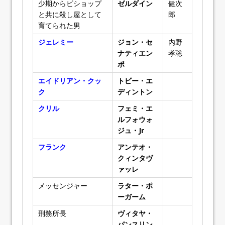
少期からビショップ
ゼルダイン
健次
と共に殺し屋として
郎
育てられた男
ジェレミー
ジョン・セ
内野
ナティエン
孝聡
ポ
エイドリアン・クッ
トビー・エ
ク
ディントン
クリル
フェミ・エ
ルフォウォ
ジュ・Jr
フランク
アンテオ・
クィンタヴ
ァッレ
メッセンジャー
ラター・ポ
ーガーム
刑務所長
ヴィタヤ・
パンスリン