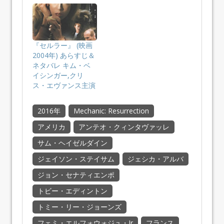
『セルラー』 (映画
2004年) あらすじ＆
ネタバレ キム・ベ
イシンガー,クリ
ス・エヴァンス主演
2016年
Mechanic: Resurrection
アメリカ
アンテオ・クィンタヴァッレ
サム・ヘイゼルダイン
ジェイソン・ステイサム
ジェシカ・アルバ
ジョン・セナティエンポ
トビー・エディントン
トミー・リー・ジョーンズ
フェミ・エルフォウォジュ・Jr
フランス