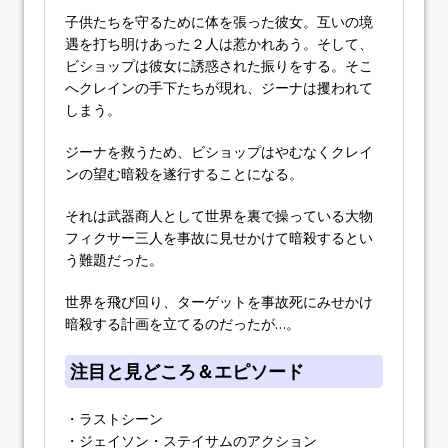
子供たちを守るために体を張った彼女。互いの境
遇を打ち明けあった２人は惹かれあう。そして、
ビショップは彼女に誘惑された振りをする。そこ
へクレインの手下たちが現れ、ジーナは攫われて
しまう。
ジーナを救うため、ビショップはやむなくクレイ
ンの望む暗殺を遂行することになる。
それは武器商人として世界を裏で操っている大物
フィクサー三人を事故に見せかけて暗殺するとい
う難題だった。
世界を飛び回り、ターゲットを事故死にみせかけ
暗殺する計画を立てるのだったが…。
注目と見どころ＆エピソード
・ラストシーン
・ジェイソン・ステイサムのアクション