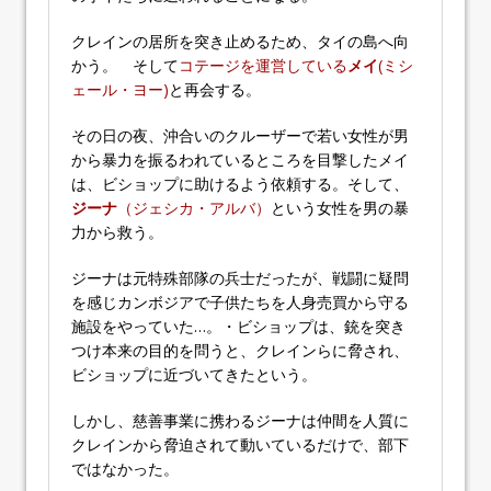
クレインの居所を突き止めるため、タイの島へ向
かう。 そして
コテージを運営している
メイ
(ミシ
ェール・ヨー)
と再会する。
その日の夜、沖合いのクルーザーで若い女性が男
から暴力を振るわれているところを目撃したメイ
は、ビショップに助けるよう依頼する。そして、
ジーナ
（ジェシカ・アルバ）
という女性を男の暴
力から救う。
ジーナは元特殊部隊の兵士だったが、戦闘に疑問
を感じカンボジアで子供たちを人身売買から守る
施設をやっていた…。・ビショップは、銃を突き
つけ本来の目的を問うと、クレインらに脅され、
ビショップに近づいてきたという。
しかし、慈善事業に携わるジーナは仲間を人質に
クレインから脅迫されて動いているだけで、部下
ではなかった。