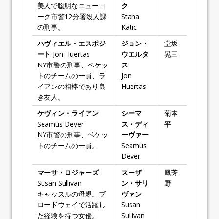
美人で聡明なニューヨ
ク
ーク市警12分署殺人課
Stana
の刑事。
Katic
ハヴィエル・エスポジ
ジョン・
堂坂
ート
Jon Huertas
ウエルタ
晃三
NY市警の刑事、ベケッ
ス
トのチームの一員、ラ
Jon
イアンの相棒であり良
Huertas
き友人。
ケヴィン・ライアン
シーマ
菊本
Seamus Dever
ス・ディ
平
NY市警の刑事、ベケッ
ーヴァー
トのチームの一員。
Seamus
Dever
マーサ・ロジャーズ
スーザ
鳳芳
Susan Sullivan
ン・サリ
野
キャッスルの母親。ブ
ヴァン
ロードウェイで活躍し
Susan
た経験を持つ女優。
Sullivan