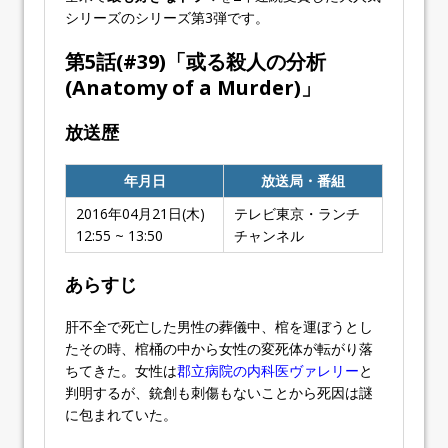
シリーズのシリーズ第
3
弾です。
第5話(#
39
)「
或る殺人の分析
(Anatomy of a Murder)」
放送歴
年月日
放送局・番組
2016年04月21日(木)
テレビ東京・ランチ
12:55 ~ 13:50
チャンネル
あらすじ
肝不全で死亡した男性の葬儀中、棺を運ぼうとし
たその時、棺桶の中から女性の変死体が転がり落
ちてきた。女性は
郡立病院の内科医ヴァレリー
と
判明するが、銃創も刺傷もないことから死因は謎
に包まれていた。