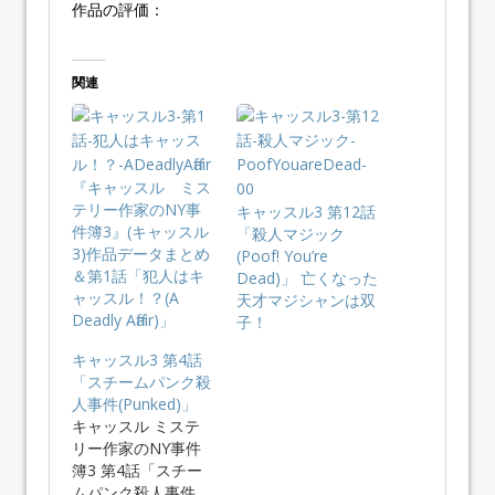
作品の評価：
関連
『キャッスル ミス
テリー作家のNY事
キャッスル3 第12話
件簿3』(キャッスル
「殺人マジック
3)作品データまとめ
(Poof! You’re
＆第1話「犯人はキ
Dead)」 亡くなった
ャッスル！？(A
天才マジシャンは双
Deadly Affair)」
子！
キャッスル3 第4話
「スチームパンク殺
人事件(Punked)」
キャッスル ミステ
リー作家のNY事件
簿3 第4話「スチー
ムパンク殺人事件