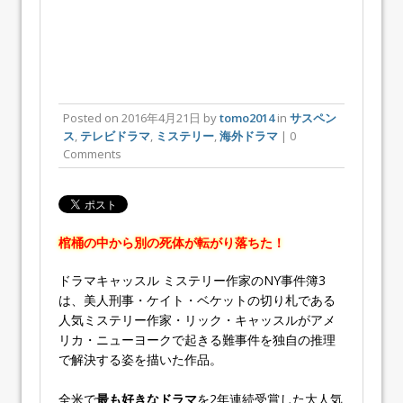
Posted on
2016年4月21日
by
tomo2014
in
サスペン
ス
,
テレビドラマ
,
ミステリー
,
海外ドラマ
| 0
Comments
棺桶の中から別の死体が転がり落ちた！
ドラマ
キャッスル ミステリー作家のNY事件簿
3
は、美人刑事・ケイト・ベケットの切り札である
人気ミステリー作家・リック・キャッスルがアメ
リカ・ニューヨークで起きる難事件を独自の推理
で解決する姿を描いた作品。
全米で
最も好きなドラマ
を2年連続受賞した大人気