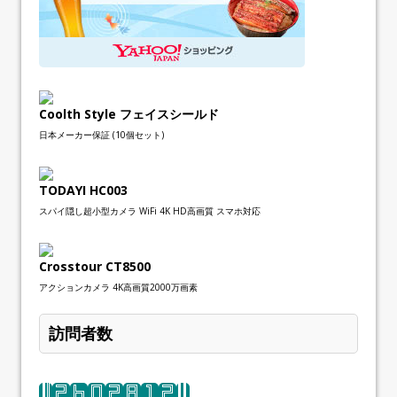
Coolth Style フェイスシールド
日本メーカー保証 (10個セット)
TODAYI HC003
スパイ隠し超小型カメラ WiFi 4K HD高画質 スマホ対応
Crosstour CT8500
アクションカメラ 4K高画質2000万画素
訪問者数