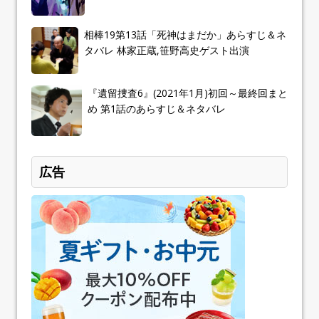
相棒19第13話「死神はまだか」あらすじ＆ネ
タバレ 林家正蔵,笹野高史ゲスト出演
『遺留捜査6』(2021年1月)初回～最終回まと
め 第1話のあらすじ＆ネタバレ
広告