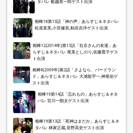
タバレ 船越英一郎ゲスト出演
相棒18第13話「神の声」あらすじ＆ネタバレ
松居直美,小宮健吾,粕谷吉洋ゲスト出演
相棒12(2014年)第13話「右京さんの友達」あ
らすじ＆ネタバレ 尾美としのり,佐藤寛子ゲス
ト出演
相棒8(2009年)第2話「さよなら、バードラン
ド」あらすじ＆ネタバレ 大浦龍宇一,神尾佑ゲ
スト出演
相棒19第14話「忘れもの」あらすじ＆ネタ
バレ 宮川一朗太ゲスト出演
相棒19第13話「死神はまだか」あらすじ＆ネ
タバレ 林家正蔵,笹野高史ゲスト出演