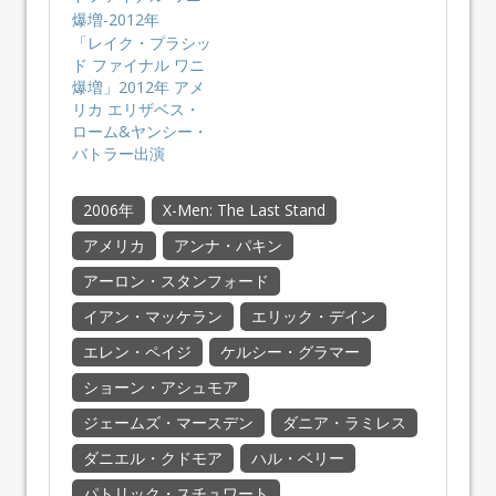
「レイク・プラシッ
ド ファイナル ワニ
爆増」2012年 アメ
リカ エリザベス・
ローム&ヤンシー・
バトラー出演
2006年
X-Men: The Last Stand
アメリカ
アンナ・パキン
アーロン・スタンフォード
イアン・マッケラン
エリック・デイン
エレン・ペイジ
ケルシー・グラマー
ショーン・アシュモア
ジェームズ・マースデン
ダニア・ラミレス
ダニエル・クドモア
ハル・ベリー
パトリック・スチュワート