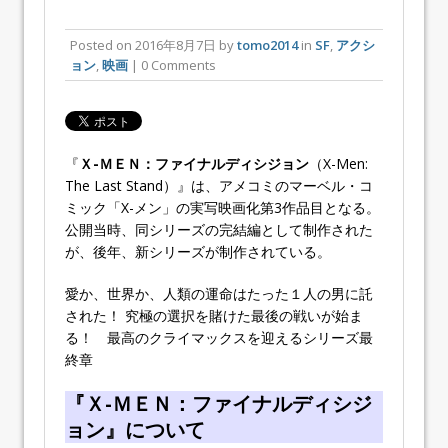
Posted on
2016年8月7日
by
tomo2014
in
SF
,
アクシ
ョン
,
映画
| 0 Comments
『
Ｘ-ＭＥＮ：ファイナルディシジョン
（X-Men:
The Last Stand）』は、アメコミのマーベル・コ
ミック「X-メン」の実写映画化第3作品目となる。
公開当時、同シリーズの完結編として制作された
が、後年、新シリーズが制作されている。
愛か、世界か、人類の運命はたった１人の男に託
された！ 究極の選択を賭けた最後の戦いが始ま
る！ 最高のクライマックスを迎えるシリーズ最
終章
『Ｘ-ＭＥＮ：ファイナルディシジ
ョン』について