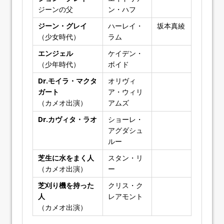
ジーンの父
ン・ハフ
ジーン・グレイ
ハーレイ・
坂本真綾
（少女時代）
ラム
エンジェル
ケイデン・
（少年時代）
ボイド
Dr.モイラ・マクタ
オリヴィ
ガート
ア・ウィリ
（カメオ出演）
アムズ
Dr.カヴィタ・ラオ
ショーレ・
アグダシュ
ルー
芝生に水をまく人
スタン・リ
（カメオ出演）
ー
芝刈り機を持った
クリス・ク
人
レアモント
（カメオ出演）