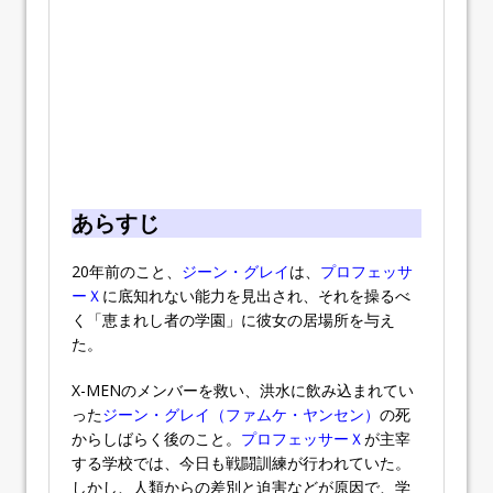
あらすじ
20年前のこと、
ジーン・グレイ
は、
プロフェッサ
ーＸ
に底知れない能力を見出され、それを操るべ
く「恵まれし者の学園」に彼女の居場所を与え
た。
X-MENのメンバーを救い、洪水に飲み込まれてい
った
ジーン・グレイ（ファムケ・ヤンセン）
の死
からしばらく後のこと。
プロフェッサーＸ
が主宰
する学校では、今日も戦闘訓練が行われていた。
しかし、人類からの差別と迫害などが原因で、学