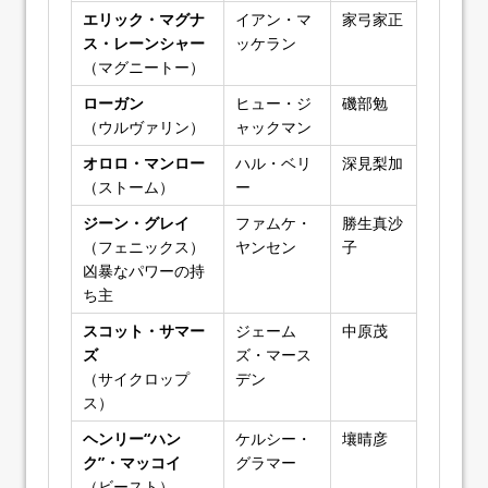
エリック・マグナ
イアン・マ
家弓家正
ス・レーンシャー
ッケラン
（マグニートー）
ローガン
ヒュー・ジ
磯部勉
（ウルヴァリン）
ャックマン
オロロ・マンロー
ハル・ベリ
深見梨加
（ストーム）
ー
ジーン・グレイ
ファムケ・
勝生真沙
（フェニックス）
ヤンセン
子
凶暴なパワーの持
ち主
スコット・サマー
ジェーム
中原茂
ズ
ズ・マース
（サイクロップ
デン
ス）
ヘンリー“ハン
ケルシー・
壤晴彦
ク”・マッコイ
グラマー
（ビースト）