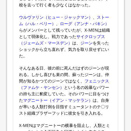
校を去って行く者も少なくはなかった。
ウルヴァリン（ヒュー・ジャックマン）
、
ストー
ム（ハル・ベリー）
、
ローグ（アンナ・パキン）
らがメンバーとして残っていたが、X-MENは組織
として弱体化し、戦力であった
サイクロップス
（ジェームズ・マースデン）
は、
ジーン
を失った
ショックから立ち直れず、気力を取り戻せずにい
た。
そんなある日、彼の前に死んだはずのジーンが現
れる。しかし喜びも束の間、蘇ったジーンは、仲
間が知るかつてのジーンではなく、
フェニックス
（ファムケ・ヤンセン）
という名の凶暴なパワー
の持ち主に豹変していた。そのパワーに目をつけ
た
マグニートー（イアン・マッケラン）
は、自身
が率いる人類打倒を目指すミュータントのテ〇リ
スト組織ブラザーフッドに彼女を引き入れる。
X-MENはマグニートーの横暴を阻止し、人類とミ