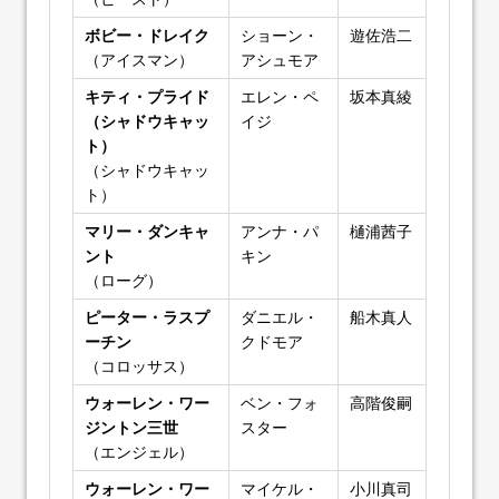
ボビー・ドレイク
ショーン・
遊佐浩二
（アイスマン）
アシュモア
キティ・プライド
エレン・ペ
坂本真綾
（シャドウキャッ
イジ
ト）
（シャドウキャッ
ト）
マリー・ダンキャ
アンナ・パ
樋浦茜子
ント
キン
（ローグ）
ピーター・ラスプ
ダニエル・
船木真人
ーチン
クドモア
（コロッサス）
ウォーレン・ワー
ベン・フォ
高階俊嗣
ジントン三世
スター
（エンジェル）
ウォーレン・ワー
マイケル・
小川真司