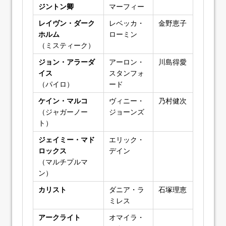
ジントン卿
マーフィー
レイヴン・ダーク
レベッカ・
金野恵子
ホルム
ローミン
（ミスティーク）
ジョン・アラーダ
アーロン・
川島得愛
イス
スタンフォ
（パイロ）
ード
ケイン・マルコ
ヴィニー・
乃村健次
（ジャガーノー
ジョーンズ
ト）
ジェイミー・マド
エリック・
ロックス
デイン
（マルチプルマ
ン）
カリスト
ダニア・ラ
石塚理恵
ミレス
アークライト
オマイラ・