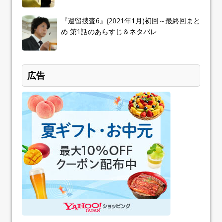
『遺留捜査6』(2021年1月)初回～最終回まと
め 第1話のあらすじ＆ネタバレ
広告