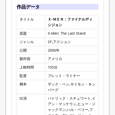
作品データ
タイトル
Ｘ-ＭＥＮ：ファイナルディ
シジョン
原題
X-Men: The Last Stand
ジャンル
SF,アクション
公開
2006
年
製作国
アメリカ
上映時間
105
分
監督
ブレット・ラトナー
脚本
ザック・ペン,サイモン・キン
バーグ
出演
パトリック・スチュワート,イ
アン・マッケラン,ヒュー・ジ
ャックマン,ハル・ベリー,フ