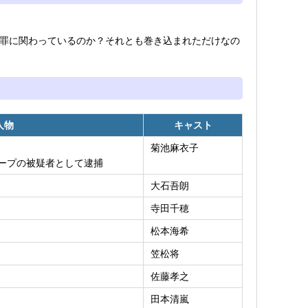
罪に関わっているのか？それとも巻き込まれただけなの
人物
キャスト
菊池麻衣子
ープの被疑者として逮捕
大石吾朗
寺田千穂
松本海希
笠松将
佐藤孝之
田本清嵐