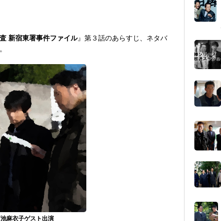
査 新宿東署事件ファイル
』第３話のあらすじ、ネタバ
。
菊池麻衣子ゲスト出演