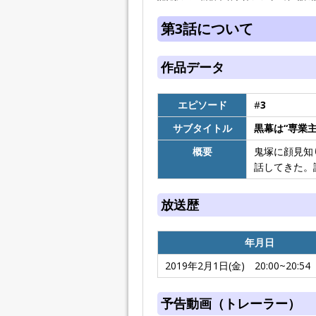
第3話について
作品データ
エピソード
#
3
サブタイトル
黒幕は“専業主
概要
鬼塚に顔見知
話してきた。
放送歴
年月日
2019年2月1日(金) 20:00~20:54
予告動画（トレーラー）