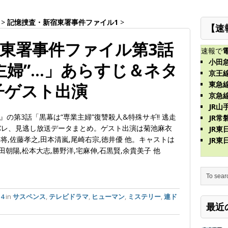
>
記憶捜査・新宿東署事件ファイル1
>
【速
東署事件ファイル第3話
速報で
小田
主婦”…」あらすじ＆ネタ
京王
東急
子ゲスト出演
京急
JR山
の第3話「黒幕は“専業主婦”復讐殺人&特殊サギ!! 逃走
JR常
タバレ、見逃し放送データまとめ。ゲスト出演は菊池麻衣
JR
松将,佐藤孝之,田本清嵐,尾崎右宗,徳井優 他。キャストは
JR
田朝陽,松本大志,勝野洋,宅麻伸,石黒賢,余貴美子 他
14
in
サスペンス
,
テレビドラマ
,
ヒューマン
,
ミステリー
,
連ド
最近