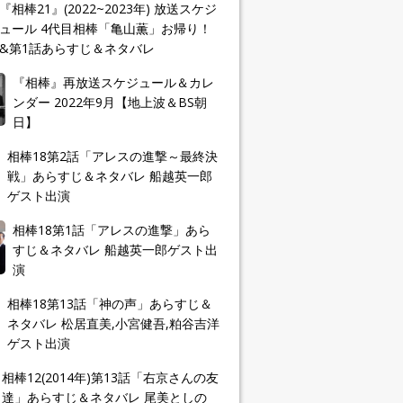
『相棒21』(2022~2023年) 放送スケジ
ュール 4代目相棒「亀山薫」お帰り！
&第1話あらすじ＆ネタバレ
『相棒』再放送スケジュール＆カレ
ンダー 2022年9月【地上波＆BS朝
日】
相棒18第2話「アレスの進撃～最終決
戦」あらすじ＆ネタバレ 船越英一郎
ゲスト出演
相棒18第1話「アレスの進撃」あら
すじ＆ネタバレ 船越英一郎ゲスト出
演
相棒18第13話「神の声」あらすじ＆
ネタバレ 松居直美,小宮健吾,粕谷吉洋
ゲスト出演
相棒12(2014年)第13話「右京さんの友
達」あらすじ＆ネタバレ 尾美としの