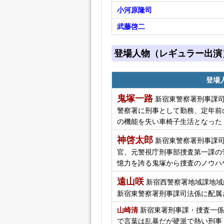
小河原隆司
武藤啓二
登場人物（レギュラー出演
登場
鬼塚一路
新宿東警察署刑事課司
警察署に刑事として勤務、定年前
の機能を失い車椅子生活となった
神啓太郎
新宿東警察署刑事課司
官、元警視庁刑事部捜査第一課の
憶力を誇る鬼塚から捜査のノウハ
遠山咲
新宿西警察署地域課地域
新宿東警察署刑事課司法係に配属
山崎清
新宿東署刑事課・捜査一係
で言葉は乱暴だが硬派で熱い刑事