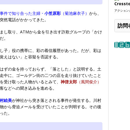
Crosst
アクションカ
事件で知り合った主婦・
小笠原彩
（菊池麻衣子）
から、
突然電話がかかってきた。
訪問
まし取り、ATMから金を引き出す詐欺グループの「かけ
だ。
し子」役の携帯に、彩の着信履歴があった。だが、彩は
覚えはない」と容疑を否認する。
はずの金を持っておらず、「落とした」と説明する。土
走中に、ゴールデン街の二つの店を走り抜けていたこと
を受け取った人物がいるとみて、
神啓太郎
（風間俊介）
客などへの聞き込みを進める。
村絵美
が神社から突き落とされる事件が発生する。川村
物から脅迫メールを受けていたことが判明する。その後
った。