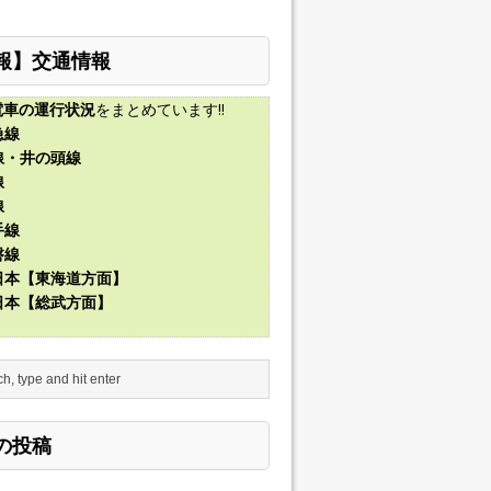
報】交通情報
電車の運行状況
をまとめています!!
急線
線・井の頭線
線
線
手線
磐線
東日本【東海道方面】
東日本【総武方面】
の投稿