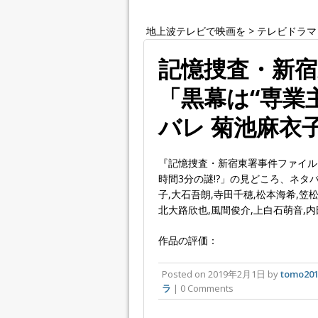
地上波テレビで映画を
>
テレビドラマ
記憶捜査・新宿
「黒幕は“専業
バレ 菊池麻衣
『記憶捜査・新宿東署事件ファイル』
時間3分の謎!?」の見どころ、ネ
子,大石吾朗,寺田千穂,松本海希,笠
北大路欣也,風間俊介,上白石萌音,内
作品の評価：
Posted on
2019年2月1日
by
tomo20
ラ
| 0 Comments