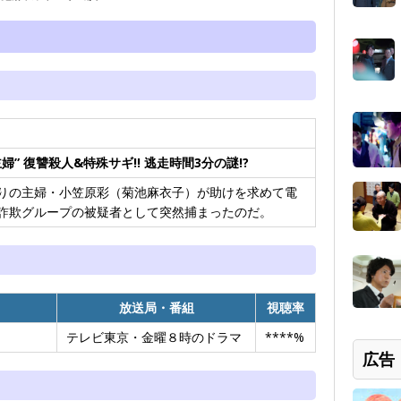
婦” 復讐殺人&特殊サギ!! 逃走時間3分の謎!?
りの主婦・小笠原彩（菊池麻衣子）が助けを求めて電
詐欺グループの被疑者として突然捕まったのだ。
放送局・番組
視聴率
テレビ東京・金曜８時のドラマ
****%
広告