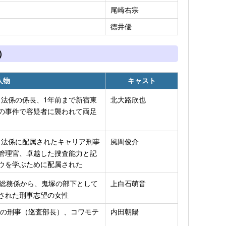
尾崎右宗
徳井優
）
人物
キャスト
法係の係長、1年前まで新宿東
北大路欣也
の事件で容疑者に襲われて両足
法係に配属されたキャリア刑事
風間俊介
管理官、卓越した捜査能力と記
ウを学ぶために配属された
総務係から、鬼塚の部下として
上白石萌音
された刑事志望の女性
の刑事（巡査部長）、コワモテ
内田朝陽