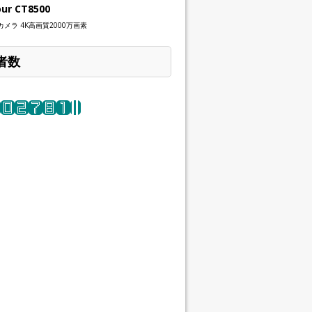
our CT8500
メラ 4K高画質2000万画素
者数