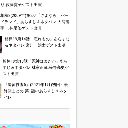
り,佐藤寛子ゲスト出演
相棒8(2009年)第2話「さよなら、バー
ドランド」あらすじ＆ネタバレ 大浦龍
宇一,神尾佑ゲスト出演
相棒19第14話「忘れもの」あらすじ
＆ネタバレ 宮川一朗太ゲスト出演
相棒19第13話「死神はまだか」あら
すじ＆ネタバレ 林家正蔵,笹野高史ゲ
スト出演
『遺留捜査6』(2021年1月)初回～最
終回まとめ 第1話のあらすじ＆ネタ
バレ