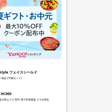
h Style フェイスシールド
保証 (10個セット)
 HC003
小型カメラ WiFi 4K HD高画質 スマホ対応