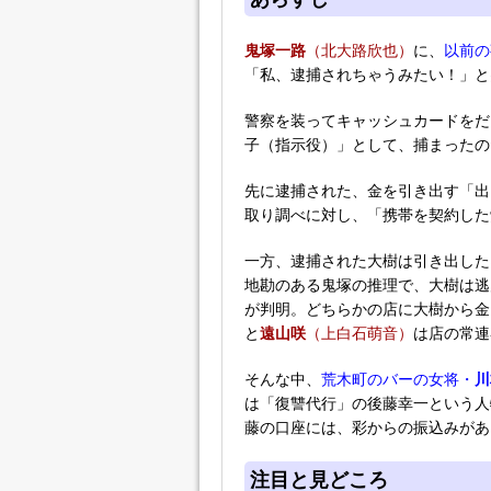
鬼塚一路
（北大路欣也）
に、
以前の
「私、逮捕されちゃうみたい！」と
警察を装ってキャッシュカードをだ
子（指示役）」として、捕まったの
先に逮捕された、金を引き出す「出
取り調べに対し、「携帯を契約した
一方、逮捕された大樹は引き出した
地勘のある鬼塚の推理で、大樹は逃
が判明。どちらかの店に大樹から金
と
遠山咲
（上白石萌音）
は店の常連
そんな中、
荒木町のバーの女将・
川
は「復讐代行」の後藤幸一という人
藤の口座には、彩からの振込みがあ
注目と見どころ