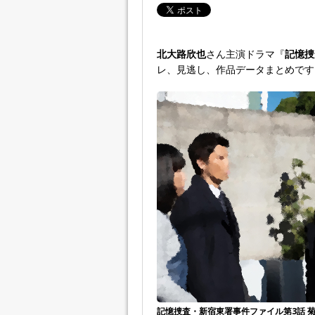
北大路欣也
さん主演ドラマ『
記憶捜
レ、見逃し、作品データまとめです
記憶捜査・新宿東署事件ファイル第3話 