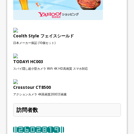
Coolth Style フェイスシールド
日本メーカー保証 (10個セット)
TODAYI HC003
スパイ隠し超小型カメラ WiFi 4K HD高画質 スマホ対応
Crosstour CT8500
アクションカメラ 4K高画質2000万画素
訪問者数