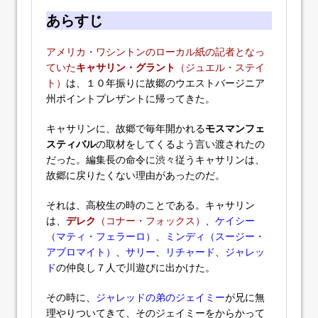
あらすじ
アメリカ・ワシントンのローカル紙の記者となっ
ていた
キャサリン・グラント
（ジュエル・ステイ
ト）
は、１０年振りに故郷のウエストバージニア
州ポイントプレザントに帰ってきた。
キャサリンに、故郷で毎年開かれる
モスマンフェ
スティバル
の取材をしてくるよう言い渡されたの
だった。編集長の命令に渋々従うキャサリンは、
故郷に戻りたくない理由があったのだ。
それは、高校生の時のことである。キャサリン
は、
デレク
（コナー・フォックス）
、
ケイシー
（マティ・フェラーロ）
、
ミンディ（スージー・
アブロマイト）
、
サリー
、
リチャード
、
ジャレッ
ド
の仲良し７人で川遊びに出かけた。
その時に、
ジャレッドの弟のジェイミー
が兄に無
理やりついてきて、そのジェイミーをからかって