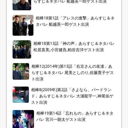
らすじ＆ネタバレ 船越英一郎ゲスト出演
相棒18第1話「アレスの進撃」あらすじ＆ネ
タバレ 船越英一郎ゲスト出演
相棒18第13話「神の声」あらすじ＆ネタバレ
松居直美,小宮健吾,粕谷吉洋ゲスト出演
相棒12(2014年)第13話「右京さんの友達」あ
らすじ＆ネタバレ 尾美としのり,佐藤寛子ゲス
ト出演
相棒8(2009年)第2話「さよなら、バードラン
ド」あらすじ＆ネタバレ 大浦龍宇一,神尾佑ゲ
スト出演
相棒19第14話「忘れもの」あらすじ＆ネタ
バレ 宮川一朗太ゲスト出演