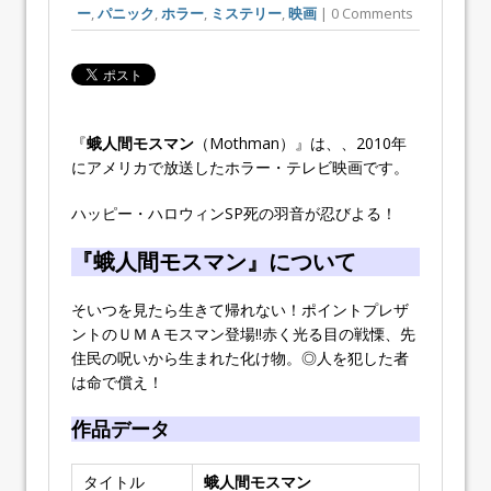
ー
,
パニック
,
ホラー
,
ミステリー
,
映画
| 0 Comments
『
蛾人間モスマン
（Mothman）』は、、2010年
にアメリカで放送したホラー・テレビ映画です。
ハッピー・ハロウィンSP死の羽音が忍びよる！
『蛾人間モスマン』について
そいつを見たら生きて帰れない！ポイントプレザ
ントのＵＭＡモスマン登場!!赤く光る目の戦慄、先
住民の呪いから生まれた化け物。◎人を犯した者
は命で償え！
作品データ
タイトル
蛾人間モスマン