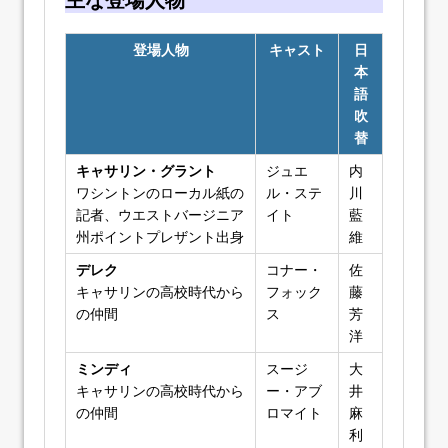
登場人物
キャスト
日
本
語
吹
替
キャサリン・グラント
ジュエ
内
ワシントンのローカル紙の
ル・ステ
川
記者、ウエストバージニア
イト
藍
州ポイントプレザント出身
維
デレク
コナー・
佐
キャサリンの高校時代から
フォック
藤
の仲間
ス
芳
洋
ミンディ
スージ
大
キャサリンの高校時代から
ー・アブ
井
の仲間
ロマイト
麻
利