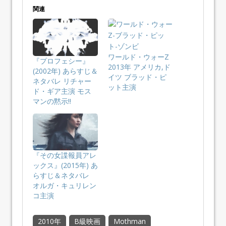
関連
ワールド・ウォーZ
『プロフェシー』
2013年 アメリカ,ド
(2002年) あらすじ＆
イツ ブラッド・ピ
ネタバレ リチャー
ット主演
ド・ギア主演 モス
マンの黙示!!
『その女諜報員アレ
ックス』(2015年) あ
らすじ＆ネタバレ
オルガ・キュリレン
コ主演
2010年
B級映画
Mothman