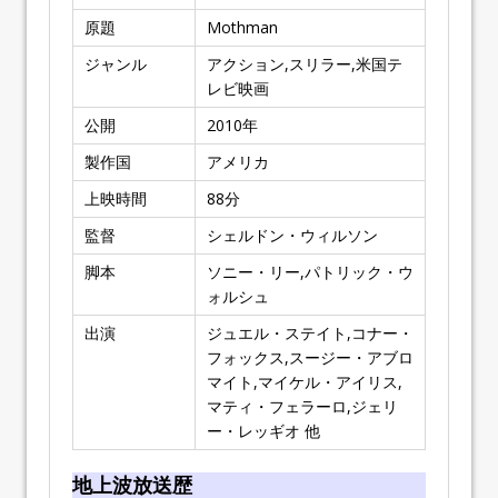
原題
Mothman
ジャンル
アクション,スリラー,米国テ
レビ映画
公開
2010
年
製作国
アメリカ
上映時間
88
分
監督
シェルドン・ウィルソン
脚本
ソニー・リー,パトリック・ウ
ォルシュ
出演
ジュエル・ステイト,コナー・
フォックス,スージー・アブロ
マイト,マイケル・アイリス,
マティ・フェラーロ,ジェリ
ー・レッギオ 他
地上波放送歴