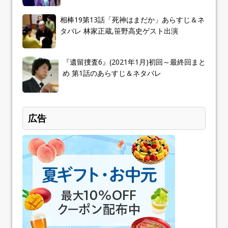
相棒19第13話「死神はまだか」あらすじ＆ネ
タバレ 林家正蔵,笹野高史ゲスト出演
『遺留捜査6』(2021年1月)初回～最終回まと
め 第1話のあらすじ＆ネタバレ
広告