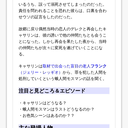
いるうち、誤って溺死させてしまったのだった。
責任を問われることを恐れた彼らは、口裏を合わ
せウソの証言をしたのだった。
故郷に戻り偶然当時の恋人のデレクと再会したキ
ャサリンは、彼の誘いで他の仲間たちとも会うこ
とになった。しかし再会を果たした夜から、当時
の仲間たちが次々に変死を遂げていくことにな
る。
キャサリンは
取材で出会った盲目の老人
フランク
（ジェリー・レッギオ）
から、罪を犯した人間を
処刑していくという蛾人間モスマンの話を聞く。
注目と見どころ＆エピソード
・キャサリンはどうなる？
・蛾人間モスマンはラストどうなるのか？
・お色気シーンはあるのか？？
主な登場人物