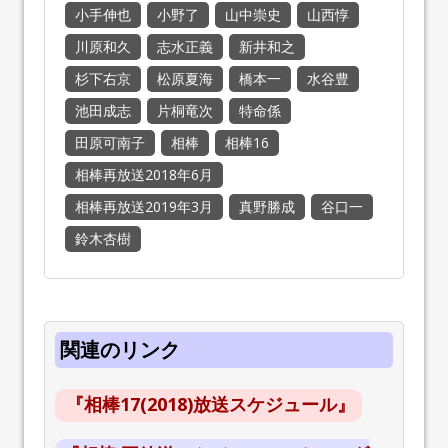
小手伸也
小野了
山中崇史
山西惇
川原和久
志水正義
新井和之
杉下右京
松原夏海
橋本一
水谷豊
池田成志
片桐竜次
特命係
田原可南子
相棒
相棒16
相棒再放送2018年6月
相棒再放送2019年3月
真野勝成
谷口一
鈴木杏樹
関連のリンク
『相棒17(2018)放送スケジュール』