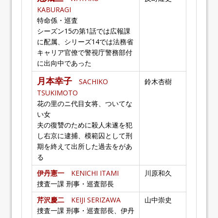
KABURAGI
特命係・巡査
シーズン15の第1話では広報課
に配属、シリーズ14では法務省
キャリア官僚で警視庁警務部付
に出向中であった
月本幸子
SACHIKO
鈴木杏樹
TSUKIMOTO
花の里のニ代目女将、ついてな
い女
夫の復讐のために殺人未遂を犯
し右京に逮捕、模範囚として刑
期を終えて出所した過去をがあ
る
伊丹憲一
KENICHI ITAMI
川原和久
捜査一課 刑事・巡査部長
芹沢慶二
KEIJI SERIZAWA
山中崇史
捜査一課 刑事・巡査部長、伊丹