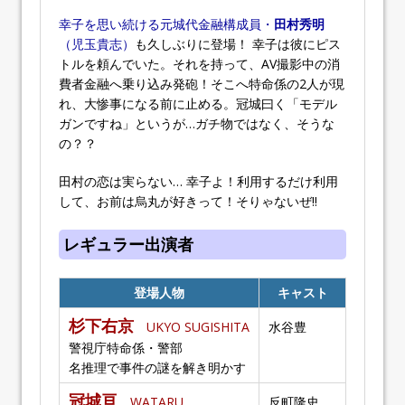
幸子を思い続ける元城代金融構成員・
田村秀明
（児玉貴志）
も久しぶりに登場！ 幸子は彼にピス
トルを頼んでいた。それを持って、AV撮影中の消
費者金融へ乗り込み発砲！そこへ特命係の2人が現
れ、大惨事になる前に止める。冠城曰く「モデル
ガンですね」というが…ガチ物ではなく、そうな
の？？
田村の恋は実らない… 幸子よ！利用するだけ利用
して、お前は烏丸が好きって！そりゃないぜ!!
レギュラー出演者
登場人物
キャスト
杉下右京
UKYO SUGISHITA
水谷豊
警視庁特命係・警部
名推理で事件の謎を解き明かす
冠城亘
WATARU
反町隆史