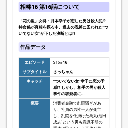
相棒16 第16話について
「花の里」女将・月本幸子が恋した男は殺人犯!?
特命係が真相を探る中、過去の呪縛に囚われた“つ
いてない女”が下した決断とは!?
作品データ
エピソード
S16#
16
サブタイトル
さっちゃん
キャッチ
“ついてない女”幸子に恋の予
感!? しかし、相手の男が殺人
事件の容疑者に…
概要
消費者金融で乱闘騒ぎがあ
り、社員の男性一人が死亡
し、乱闘を仕掛けた烏丸(池田
成志)という男も意識不明の