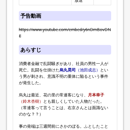
放送
予告動画
https://www.youtube.com/embed/y6nDmBovDN
E
あらすじ
消費者金融で乱闘騒ぎがあり、社員の男性一人が
死亡。乱闘を仕掛けた
烏丸晃司
（池田成志）
とい
う男が刺され、意識不明の重体に陥るという事件
が発生した。
烏丸は最近、花の里の常連客になり、
月本幸子
（鈴木杏樹）
とも親しくしていた人物だった。
（常連客って言うことは、右京さんとは面識ない
のかな？？）
事の発端は三週間前にさかのぼる。ふとしたこと