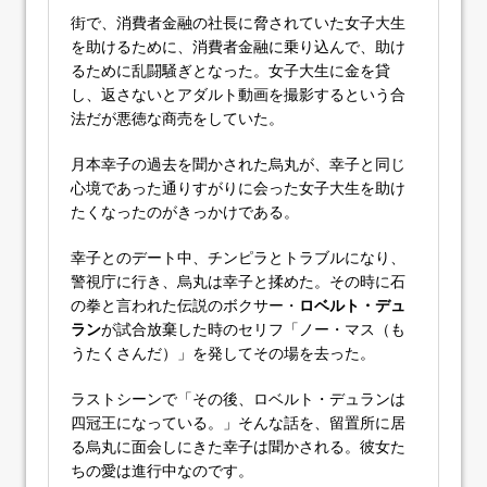
街で、消費者金融の社長に脅されていた女子大生
を助けるために、消費者金融に乗り込んで、助け
るために乱闘騒ぎとなった。女子大生に金を貸
し、返さないとアダルト動画を撮影するという合
法だが悪徳な商売をしていた。
月本幸子の過去を聞かされた烏丸が、幸子と同じ
心境であった通りすがりに会った女子大生を助け
たくなったのがきっかけである。
幸子とのデート中、チンピラとトラブルになり、
警視庁に行き、烏丸は幸子と揉めた。その時に石
の拳と言われた伝説のボクサー・
ロベルト・デュ
ラン
が試合放棄した時のセリフ「ノー・マス（も
うたくさんだ）」を発してその場を去った。
ラストシーンで「その後、ロベルト・デュランは
四冠王になっている。」そんな話を、留置所に居
る烏丸に面会しにきた幸子は聞かされる。彼女た
ちの愛は進行中なのです。