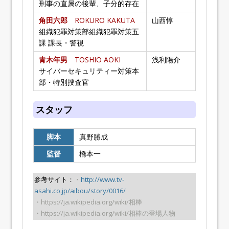
刑事の直属の後輩、子分的存在
角田六郎
ROKURO KAKUTA
山西惇
組織犯罪対策部組織犯罪対策五
課 課長・警視
青木年男
TOSHIO AOKI
浅利陽介
サイバーセキュリティー対策本
部・特別捜査官
スタッフ
脚本
真野勝成
監督
橋本一
参考サイト：
・
http://www.tv-
asahi.co.jp/aibou/story/0016/
・https://ja.wikipedia.org/wiki/相棒
・https://ja.wikipedia.org/wiki/相棒の登場人物