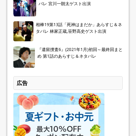
バレ 宮川一朗太ゲスト出演
相棒19第13話「死神はまだか」あらすじ＆ネ
タバレ 林家正蔵,笹野高史ゲスト出演
『遺留捜査6』(2021年1月)初回～最終回まと
め 第1話のあらすじ＆ネタバレ
広告