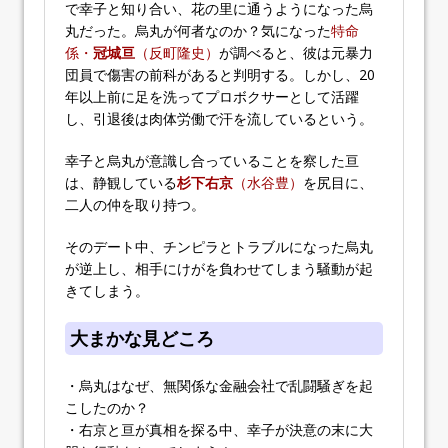
で幸子と知り合い、花の里に通うようになった烏
丸だった。烏丸が何者なのか？気になった
特命
係・
冠城亘
（反町隆史）
が調べると、彼は元暴力
団員で傷害の前科があると判明する。しかし、20
年以上前に足を洗ってプロボクサーとして活躍
し、引退後は肉体労働で汗を流しているという。
幸子と烏丸が意識し合っていることを察した亘
は、静観している
杉下右京
（水谷豊）
を尻目に、
二人の仲を取り持つ。
そのデート中、チンピラとトラブルになった烏丸
が逆上し、相手にけがを負わせてしまう騒動が起
きてしまう。
大まかな見どころ
・烏丸はなぜ、無関係な金融会社で乱闘騒ぎを起
こしたのか？
・右京と亘が真相を探る中、幸子が決意の末に大