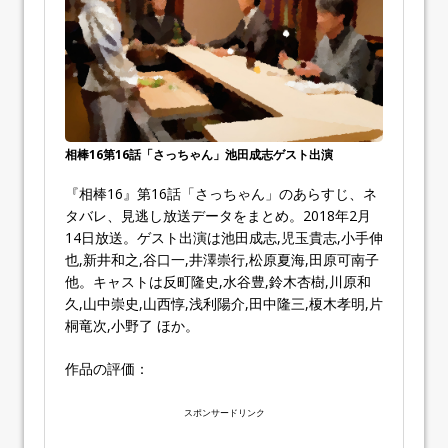
相棒16第16話「さっちゃん」池田成志ゲスト出演
『相棒16』第16話「さっちゃん」のあらすじ、ネ
タバレ、見逃し放送データをまとめ。2018年2月
14日放送。ゲスト出演は池田成志,児玉貴志,小手伸
也,新井和之,谷口一,井澤崇行,松原夏海,田原可南子
他。キャストは反町隆史,水谷豊,鈴木杏樹,川原和
久,山中崇史,山西惇,浅利陽介,田中隆三,榎木孝明,片
桐竜次,小野了 ほか。
作品の評価：
スポンサードリンク