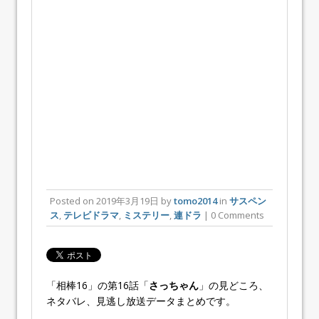
Posted on
2019年3月19日
by
tomo2014
in
サスペン
ス
,
テレビドラマ
,
ミステリー
,
連ドラ
| 0 Comments
「相棒16」の第16話「
さっちゃん
」の見どころ、
ネタバレ、見逃し放送データまとめです。