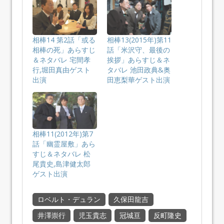
相棒14 第2話「或る
相棒13(2015年)第11
相棒の死」あらすじ
話「米沢守、最後の
＆ネタバレ 宅間孝
挨拶」あらすじ＆ネ
行,堀田真由ゲスト
タバレ 池田政典&奥
出演
田恵梨華ゲスト出演
相棒11(2012年)第7
話「幽霊屋敷」あら
すじ＆ネタバレ 松
尾貴史,島津健太郎
ゲスト出演
ロベルト・デュラン
久保田龍吉
井澤崇行
児玉貴志
冠城亘
反町隆史