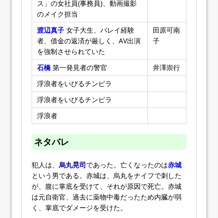
ス」の女社員(事務員)、動画撮影
のメイク担当
渡辺真子
女子大生、バレイ経験
田原可南
者、借金の返済が厳しく、AV出演
子
を強制させられていた
石橋
第一発見者の警官
井澤崇行
浮浪者をいびるチンピラ
浮浪者をいびるチンピラ
浮浪者
ネタバレ
犯人は、
烏丸晃司
であった。亡くなったのは
赤城
という男である。赤城は、烏丸をナイフで刺した
が、腹に掌底を受けて、それが原因で死亡。赤城
は元自衛官、過去に薬物中毒だったため内臓が弱
く、掌底でダメージを受けた。