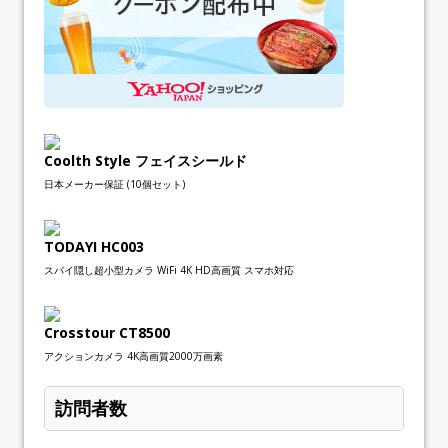
Coolth Style フェイスシールド
日本メーカー保証 (10個セット)
TODAYI HC003
スパイ隠し超小型カメラ WiFi 4K HD高画質 スマホ対応
Crosstour CT8500
アクションカメラ 4K高画質2000万画素
訪問者数