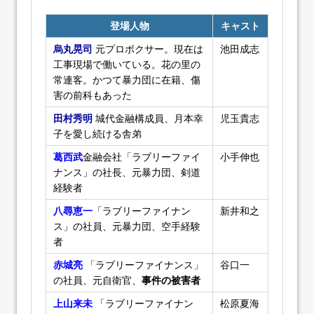
登場人物
キャスト
烏丸晃司
元プロボクサー。現在は
池田成志
工事現場で働いている。花の里の
常連客。かつて暴力団に在籍、傷
害の前科もあった
田村秀明
城代金融構成員、月本幸
児玉貴志
子を愛し続ける舎弟
葛西武
金融会社「ラブリーファイ
小手伸也
ナンス」の社長、元暴力団、剣道
経験者
八尋恵一
「ラブリーファイナン
新井和之
ス」の社員、元暴力団、空手経験
者
赤城亮
「ラブリーファイナンス」
谷口一
の社員、元自衛官、
事件の被害者
上山来未
「ラブリーファイナン
松原夏海