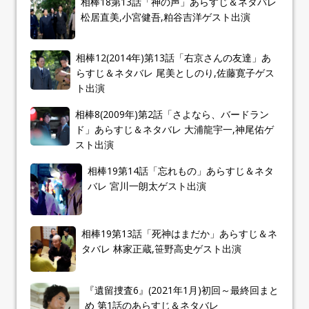
相棒18第13話「神の声」あらすじ＆ネタバレ
松居直美,小宮健吾,粕谷吉洋ゲスト出演
相棒12(2014年)第13話「右京さんの友達」あ
らすじ＆ネタバレ 尾美としのり,佐藤寛子ゲス
ト出演
相棒8(2009年)第2話「さよなら、バードラン
ド」あらすじ＆ネタバレ 大浦龍宇一,神尾佑ゲ
スト出演
相棒19第14話「忘れもの」あらすじ＆ネタ
バレ 宮川一朗太ゲスト出演
相棒19第13話「死神はまだか」あらすじ＆ネ
タバレ 林家正蔵,笹野高史ゲスト出演
『遺留捜査6』(2021年1月)初回～最終回まと
め 第1話のあらすじ＆ネタバレ