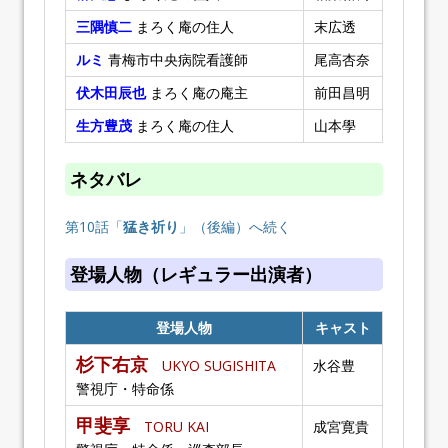
三隅慎二
まろく庵の住人
末広透
ルミ
青梅市中央病院看護師
尾高杏奈
伏木田辰也
まろく庵の庵主
前田昌明
生方豊茂
まろく庵の住人
山本學
ネタバレ
第10話「
猛き祈り
」（後編）へ続く
登場人物（レギュラー出演者）
登場人物
キャスト
杉下右京
UKYO SUGISHITA
水谷豊
警視庁・特命係
甲斐享
TORU KAI
成宮寛貴