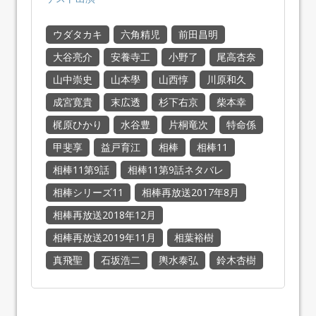
ウダタカキ
六角精児
前田昌明
大谷亮介
安養寺工
小野了
尾高杏奈
山中崇史
山本學
山西惇
川原和久
成宮寛貴
末広透
杉下右京
柴本幸
梶原ひかり
水谷豊
片桐竜次
特命係
甲斐享
益戸育江
相棒
相棒11
相棒11第9話
相棒11第9話ネタバレ
相棒シリーズ11
相棒再放送2017年8月
相棒再放送2018年12月
相棒再放送2019年11月
相葉裕樹
真飛聖
石坂浩二
輿水泰弘
鈴木杏樹