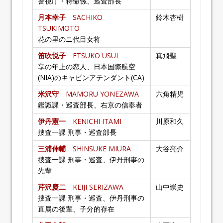
警視庁・特命係、巡査部長
月本幸子
SACHIKO
鈴木杏樹
TSUKIMOTO
花の里のニ代目女将
笛吹悦子
ETSUKO USUI
真飛聖
享の年上の恋人、日本国際航空
(NIA)のキャビンアテンダント(CA)
米沢守
MAMORU YONEZAWA
六角精児
鑑識課・巡査部長、右京の信奉者
伊丹憲一
KENICHI ITAMI
川原和久
捜査一課 刑事・巡査部長
三浦伸輔
SHINSUKE MIURA
大谷亮介
捜査一課 刑事・巡査、伊丹刑事の
先輩
芹沢慶二
KEIJI SERIZAWA
山中崇史
捜査一課 刑事・巡査、伊丹刑事の
直属の後輩、子分的存在