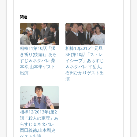
関連
相棒11第10話「猛
相棒13(2015年元旦
き祈り(後編)」あら
SP)第10話「ストレ
すじ＆ネタバレ 柴
イシープ」あらすじ
本幸,山本學ゲスト
＆ネタバレ 平岳大,
出演
石田ひかりゲスト出
演
相棒12(2013年)第2
話「殺人の定理」あ
らすじ＆ネタバレ
岡田義徳,山本剛史
ゲスト出演