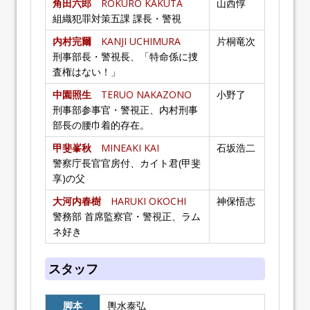
角田六郎
ROKURO KAKUTA
山西惇
組織犯罪対策五課 課長・警視
内村完爾
KANJI UCHIMURA
片桐竜次
刑事部長・警視長、「特命係に捜
査権はない！」
中園照生
TERUO NAKAZONO
小野了
刑事部参事官・警視正、内村刑事
部長の腰巾着的存在。
甲斐峯秋
MINEAKI KAI
石坂浩二
警察庁長官官房付、カイト君(甲斐
享)の父
大河内春樹
HARUKI OKOCHI
神保悟志
警務部 首席監察官・警視正、ラム
ネ好き
スタッフ
脚本
輿水泰弘