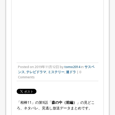
Posted on
2019年11月12日
by
tomo2014
in
サスペ
ンス
,
テレビドラマ
,
ミステリー
,
連ドラ
| 0
Comments
「相棒11」の第9話「
森の中（前編）
」の見どこ
ろ、ネタバレ、見逃し放送データまとめです。