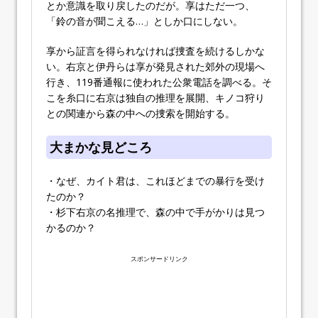
とか意識を取り戻したのだが。享はただ一つ、
「鈴の音が聞こえる…」としか口にしない。
享から証言を得られなければ捜査を続けるしかな
い。右京と伊丹らは享が発見された郊外の現場へ
行き、119番通報に使われた公衆電話を調べる。そ
こを糸口に右京は独自の推理を展開、キノコ狩り
との関連から森の中への捜索を開始する。
大まかな見どころ
・なぜ、カイト君は、これほどまでの暴行を受け
たのか？
・杉下右京の名推理で、森の中で手がかりは見つ
かるのか？
スポンサードリンク