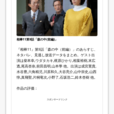
相棒11第9話「森の中(前編)」
『相棒11』第9話「森の中（前編）」のあらすじ、
ネタバレ、見逃し放送データをまとめ。ゲスト出
演は柴本幸,ウダタカキ,梶原ひかり,相葉裕樹,末広
透,尾高杏奈,前田昌明,山本學 他。出演は成宮寛貴,
水谷豊,六角精児,川原和久,大谷亮介,山中崇史,山西
惇,真飛聖,片桐竜次,小野了,石坂浩二,鈴木杏樹 他。
作品の評価：
スポンサードリンク