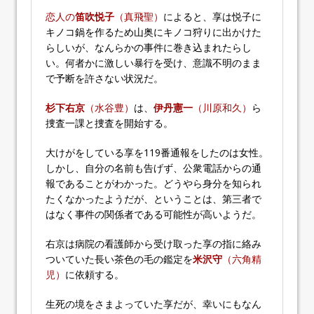
恋人の
笛吹悦子
（真飛聖）
によると、享は悦子に
キノコ鍋を作るため山奥にキノコ狩りに出かけた
らしいが、なんらかの事件に巻き込まれたらし
い。何者かに激しい暴行を受け、意識不明のまま
で予断を許さない状況だ。
杉下右京
（水谷豊）
は、
伊丹憲一
（川原和久）
ら
捜査一課と捜査を開始する。
大けがをしている享を119番通報をしたのは女性。
しかし、自分の名前も告げず、公衆電話からの通
報であることがわかった。どうやら身分を知られ
たくなかったようだが、ということは、第三者で
はなく事件の関係者である可能性が高いようだ。
右京は病院の看護師から受け取った享の指に絡み
ついていた長い茶色の毛の鑑定を
米沢守
（六角精
児）
に依頼する。
生死の境をさまよっていた享だが、幸いにもなん