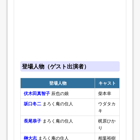
登場人物（ゲスト出演者）
登場人物
キャスト
伏木田真智子
辰也の娘
柴本幸
坂口冬二
まろく庵の住人
ウダタカ
キ
長尾恭子
まろく庵の住人
梶原ひか
り
榊大志
まろく庵の住人
相葉裕樹