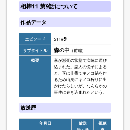
相棒11 第9話について
作品データ
9
エピソード
S11#
森の中
サブタイトル
（前編）
概要
享が瀕死の状態で病院に運び
込まれた。恋人の悦子による
と、享は非番でキノコ鍋を作
るため山奥にキノコ狩りに出
かけたらしいが、なんらかの
事件に巻き込まれたという。
放送歴
年月日
放送
視聴
局・番
率