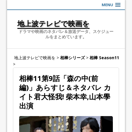
MENU
地上波テレビで映画を
ドラマや映画のネタバレ＆放送データ、スケジュー
ルをまとめています。
地上波テレビで映画を
>
相棒シリーズ
>
相棒 Season11
>
相棒11第9話「森の中(前
編)」あらすじ＆ネタバレ カ
イト君大怪我! 柴本幸,山本學
出演