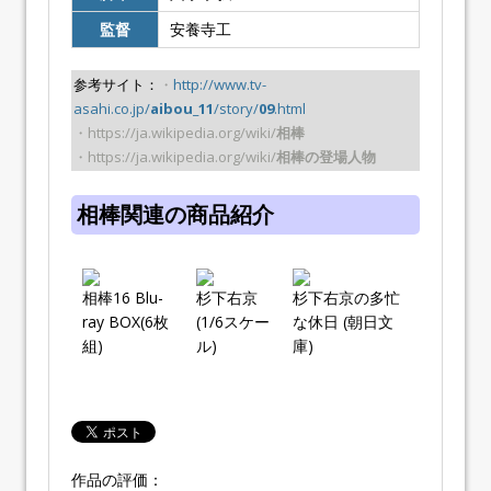
監督
安養寺工
参考サイト：
・
http://www.tv-
asahi.co.jp/
aibou_11
/story/
09
.html
・https://ja.wikipedia.org/wiki/
相棒
・https://ja.wikipedia.org/wiki/
相棒の登場人物
相棒関連の商品紹介
相棒16 Blu-
杉下右京
杉下右京の多忙
ray BOX(6枚
(1/6スケー
な休日 (朝日文
組)
ル)
庫)
作品の評価：