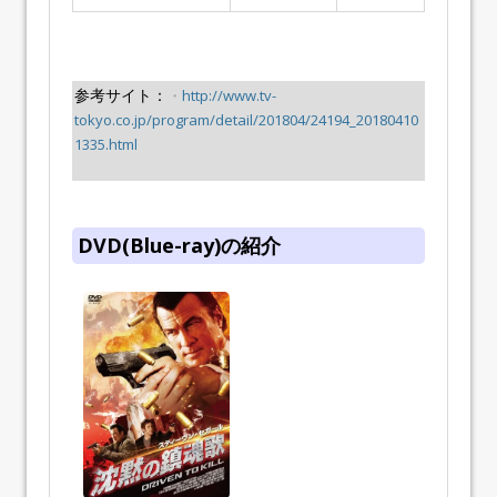
参考サイト：
・
http://www.tv-
tokyo.co.jp/program/detail/201804/24194_20180410
1335.html
DVD(Blue-ray)の紹介