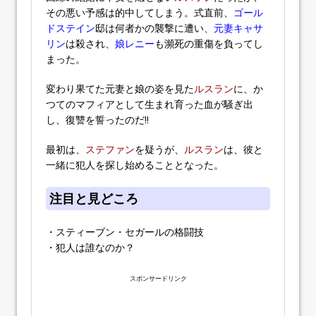
その悪い予感は的中してしまう。式直前、
ゴール
ドステイン
邸は何者かの襲撃に遭い、
元妻キャサ
リン
は殺され、
娘レニー
も瀕死の重傷を負ってし
まった。
変わり果てた元妻と娘の姿を見た
ルスラン
に、か
つてのマフィアとして生まれ育った血が騒ぎ出
し、復讐を誓ったのだ!!
最初は、
ステファン
を疑うが、
ルスラン
は、彼と
一緒に犯人を探し始めることとなった。
注目と見どころ
・スティーブン・セガールの格闘技
・犯人は誰なのか？
スポンサードリンク