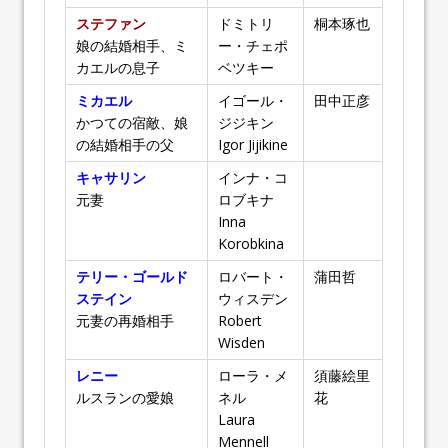
ステファン
ドミトリ
桐本琢也
娘の結婚相手、ミ
ー・チェポ
カエルの息子
ベツキー
ミカエル
イゴール・
田中正彦
かつての宿敵、娘
ジジキン
の結婚相手の父
Igor Jijikine
キャサリン
インナ・コ
元妻
ロブキナ
Inna
Korobkina
テリー・ゴールド
ロバート・
蒲田哲
ステイン
ウィスデン
元妻の再婚相手
Robert
Wisden
レニー
ローラ・メ
須藤絵里
ルスランの愛娘
ネル
花
Laura
Mennell