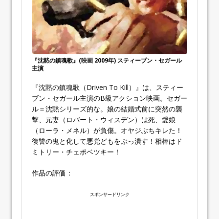
『沈黙の鎮魂歌』(映画 2009年) スティーブン・セガール
主演
『沈黙の鎮魂歌（Driven To Kill）』は、スティー
ブン・セガール主演のB級アクション映画。セガー
ル＝沈黙シリーズ的な。娘の結婚式前に突然の襲
撃、元妻（ロバート・ウィスデン）は死、愛娘
（ローラ・メネル）が負傷。オヤジぶちキレた！
復讐の鬼と化して悪党どもをぶっ潰す！相棒はド
ミトリー・チェポベツキー！
作品の評価：
スポンサードリンク