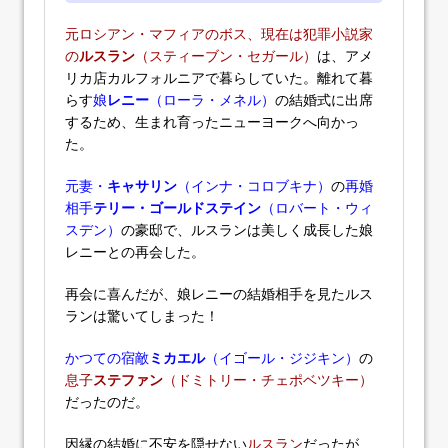
元ロシアン・マフィアのボス、現在は犯罪小説家
の
ルスラン
（スティーブン・セガール）
は、アメ
リカ店カルフォルニアで暮らしていた。離れて暮
らす
娘
レニー
（ローラ・メネル）
の結婚式に出席
するため、生まれ育ったニューヨークへ向かっ
た。
元妻・
キャサリン
（インナ・コロブキナ）
の
再婚
相手
テリー・ゴールドステイン
（ロバート・ウィ
スデン）
の豪邸で、ルスランは美しく成長した娘
レニーとの再会した。
再会に喜んだが、娘レニーの結婚相手を見たルス
ランは驚いてしまった！
かつての宿敵
ミカエル
（イゴール・ジジキン）
の
息子
ステファン
（ドミトリー・チェポベツキー）
だったのだ。
因縁の結婚に不安を隠せない
ルスラン
だったが、