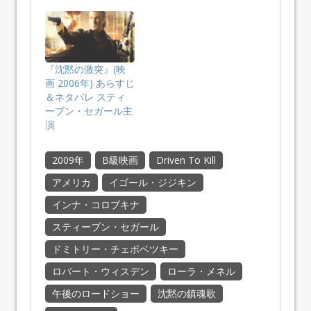
『沈黙の激突』(映
画 2006年) あらすじ
＆ネタバレ スティ
ーブン・セガール主
演
2009年
B級映画
Driven To Kill
アメリカ
イゴール・ジジキン
インナ・コロブキナ
スティーブン・セガール
ドミトリー・チェポベツキー
ロバート・ウィスデン
ローラ・メネル
午後のロードショー
沈黙の鎮魂歌