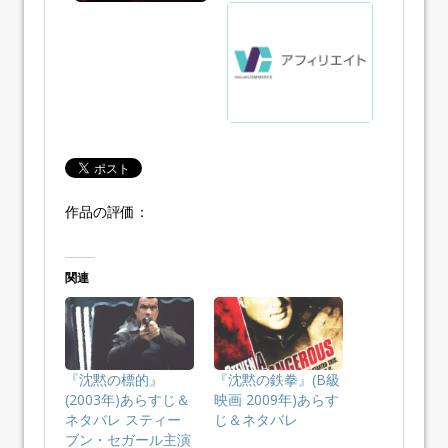
作品の評価：
関連
『沈黙の標的』
『沈黙の鉄拳』(B級
(2003年)あらすじ＆
映画 2009年)あらす
ネタバレ スティー
じ＆ネタバレ
ブン・セガール主演