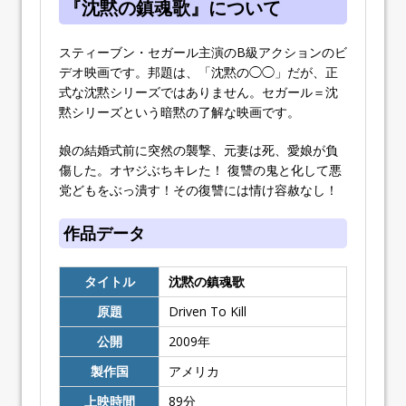
『沈黙の鎮魂歌』について
スティーブン・セガール主演のB級アクションのビ
デオ映画です。邦題は、「沈黙の◯◯」だが、正
式な沈黙シリーズではありません。セガール＝沈
黙シリーズという暗黙の了解な映画です。
娘の結婚式前に突然の襲撃、元妻は死、愛娘が負
傷した。オヤジぶちキレた！ 復讐の鬼と化して悪
党どもをぶっ潰す！その復讐には情け容赦なし！
作品データ
タイトル
沈黙の鎮魂歌
原題
Driven To Kill
公開
2009年
製作国
アメリカ
上映時間
89分