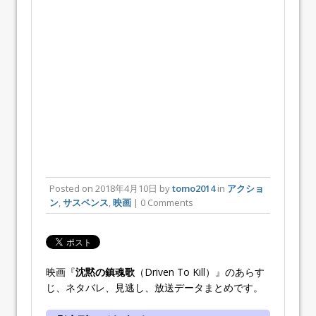
Posted on
2018年4月10日
by
tomo2014
in
アクショ
ン
,
サスペンス
,
映画
| 0 Comments
映画『
沈黙の鎮魂歌
（Driven To Kill）』のあらす
じ、ネタバレ、見逃し、放送データまとめです。