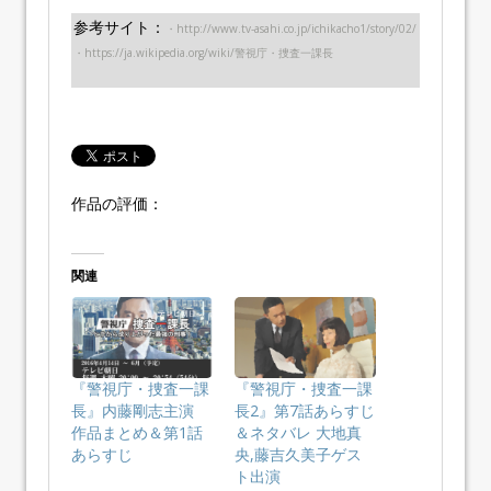
参考サイト：
・http://www.tv-asahi.co.jp/ichikacho1/story/02/
・https://ja.wikipedia.org/wiki/警視庁・捜査一課長
作品の評価：
関連
『警視庁・捜査一課
『警視庁・捜査一課
長』内藤剛志主演
長2』第7話あらすじ
作品まとめ＆第1話
＆ネタバレ 大地真
あらすじ
央,藤吉久美子ゲス
ト出演