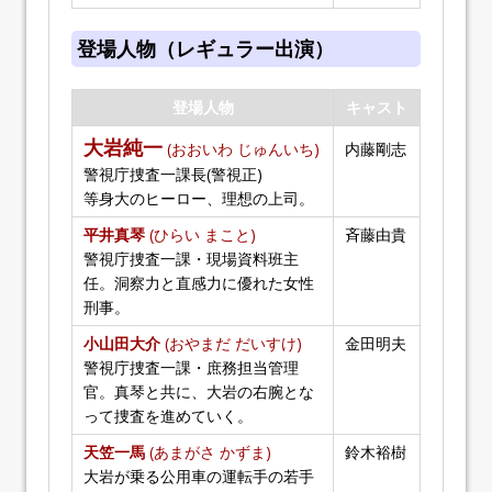
登場人物（レギュラー出演）
登場人物
キャスト
大岩純一
(おおいわ じゅんいち)
内藤剛志
警視庁捜査一課長(警視正)
等身大のヒーロー、理想の上司。
平井真琴
(ひらい まこと)
斉藤由貴
警視庁捜査一課・現場資料班主
任。洞察力と直感力に優れた女性
刑事。
小山田大介
(おやまだ だいすけ)
金田明夫
警視庁捜査一課・庶務担当管理
官。真琴と共に、大岩の右腕とな
って捜査を進めていく。
天笠一馬
(あまがさ かずま)
鈴木裕樹
大岩が乗る公用車の運転手の若手