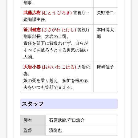
刑事。
武藤広樹
(むとう ひろき)
警視庁・
矢野浩二
鑑識課主任。
笹川健志
(ささがわ たけし)
警視庁
本田博太
刑事部長、大岩の上司。
郎
責任を部下に背負わせず、自らが
すべてを被ろうとする男気の強い
人物。
大岩小春
(おおいわ こはる)
大岩の
床嶋佳子
妻。
娘の死を乗り越え、多忙を極める
夫をいつも笑顔で支える。
スタッフ
脚本
石原武龍,守口悠介
監督
濱龍也