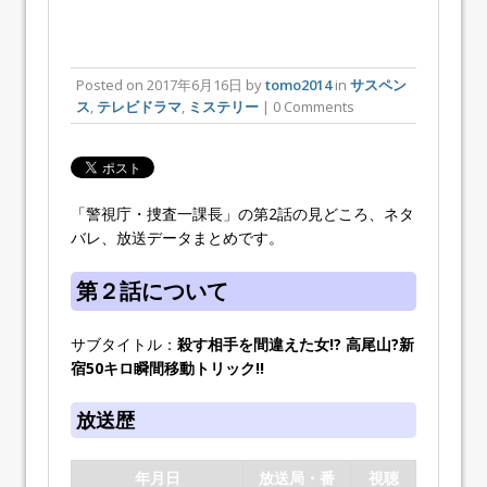
Posted on
2017年6月16日
by
tomo2014
in
サスペン
ス
,
テレビドラマ
,
ミステリー
| 0 Comments
「警視庁・捜査一課長」の第2話の見どころ、ネタ
バレ、放送データまとめです。
第２話について
サブタイトル：
殺す相手を間違えた女!? 高尾山?新
宿50キロ瞬間移動トリック!!
放送歴
年月日
放送局・番
視聴