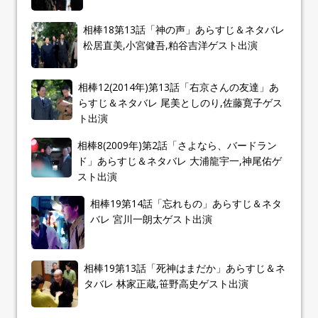
相棒18第13話「神の声」あらすじ＆ネタバレ
松居直美,小宮健吾,粕谷吉洋ゲスト出演
相棒12(2014年)第13話「右京さんの友達」あ
らすじ＆ネタバレ 尾美としのり,佐藤寛子ゲス
ト出演
相棒8(2009年)第2話「さよなら、バードラン
ド」あらすじ＆ネタバレ 大浦龍宇一,神尾佑ゲ
スト出演
相棒19第14話「忘れもの」あらすじ＆ネタ
バレ 宮川一朗太ゲスト出演
相棒19第13話「死神はまだか」あらすじ＆ネ
タバレ 林家正蔵,笹野高史ゲスト出演