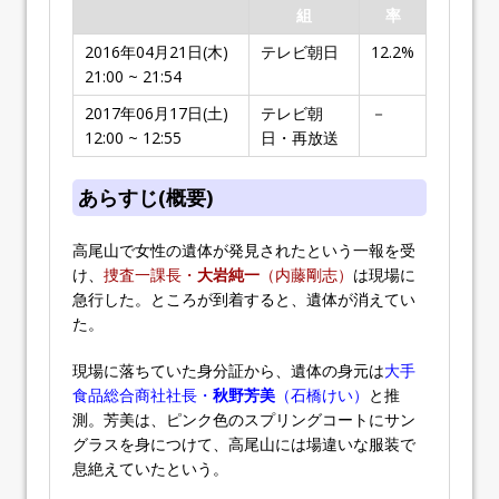
組
率
2016年04月21日(木)
テレビ朝日
12.2%
21:00 ~ 21:54
2017年06月17日(土)
テレビ朝
－
12:00 ~ 12:55
日・再放送
あらすじ(概要)
高尾山で女性の遺体が発見されたという一報を受
け、
捜査一課長・
大岩純一
（内藤剛志）
は現場に
急行した。ところが到着すると、遺体が消えてい
た。
現場に落ちていた身分証から、遺体の身元は
大手
食品総合商社社長・
秋野芳美
（石橋けい）
と推
測。芳美は、ピンク色のスプリングコートにサン
グラスを身につけて、高尾山には場違いな服装で
息絶えていたという。