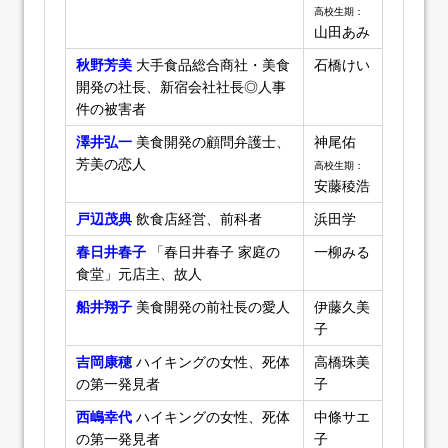
高校生期：
山田あみ
秋野芳美
大手食品総合商社・美食
石橋けい
開発の社長、新宿会社社長◎人事
件の被害者
澤井弘一
美食開発の顧問弁護士、
神尾佑
芳美の恋人
高校生期：
安藤稜浩
戸辺茂典
飲食店経営、前科者
浜田学
春日井春子
「春日井春子 家庭の
一柳みる
食堂」元店主、故人
船井翔子
美食開発の前社長の愛人
伊藤久美
子
吉岡康穂
ハイキングの女性、死体
高橋珠美
の第一発見者
子
西嶋幸代
ハイキングの女性、死体
中條サエ
の第一発見者
子