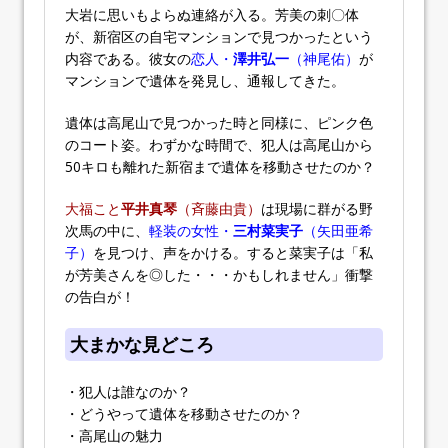
大岩に思いもよらぬ連絡が入る。芳美の刺〇体
が、新宿区の自宅マンションで見つかったという
内容である。彼女の
恋人・
澤井弘一
（神尾佑）
が
マンションで遺体を発見し、通報してきた。
遺体は高尾山で見つかった時と同様に、ピンク色
のコート姿。わずかな時間で、犯人は高尾山から
50キロも離れた新宿まで遺体を移動させたのか？
大福こと
平井真琴
（斉藤由貴）
は現場に群がる野
次馬の中に、
軽装の女性・
三村菜実子
（矢田亜希
子）
を見つけ、声をかける。すると菜実子は「私
が芳美さんを◎した・・・かもしれません」衝撃
の告白が！
大まかな見どころ
・犯人は誰なのか？
・どうやって遺体を移動させたのか？
・高尾山の魅力