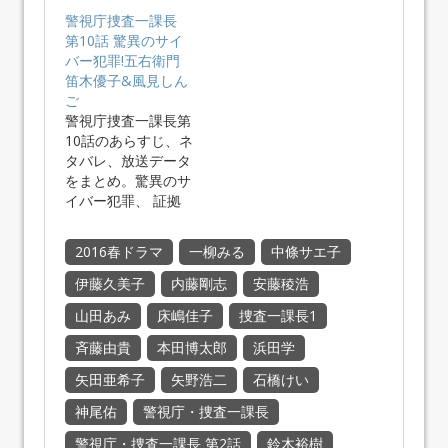
警視庁捜査一課長
第10話 驚異のサイ
バー犯罪!五右衛門
笛木優子&風見しん
ご
警視庁捜査一課長第
10話のあらすじ、ネ
タバレ、放送データ
をまとめ。驚異のサ
イバー犯罪、 証拠
品をネッ…
2016春ドラマ
一柳みる
中條サエ子
伊藤久美子
内藤剛志
安藤稜浩
山田あみ
床嶋佳子
捜査一課長1
斉藤由貴
本田博太郎
浜田学
矢田亜希子
矢野浩二
石橋けい
神尾佑
警視庁・捜査一課長
警視庁・捜査一課長 第2話
鈴木裕樹