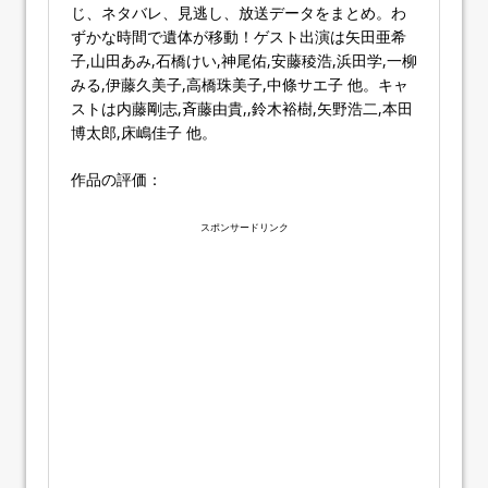
じ、ネタバレ、見逃し、放送データをまとめ。わ
ずかな時間で遺体が移動！ゲスト出演は矢田亜希
子,山田あみ,石橋けい,神尾佑,安藤稜浩,浜田学,一柳
みる,伊藤久美子,高橋珠美子,中條サエ子 他。キャ
ストは内藤剛志,斉藤由貴,,鈴木裕樹,矢野浩二,本田
博太郎,床嶋佳子 他。
作品の評価：
スポンサードリンク