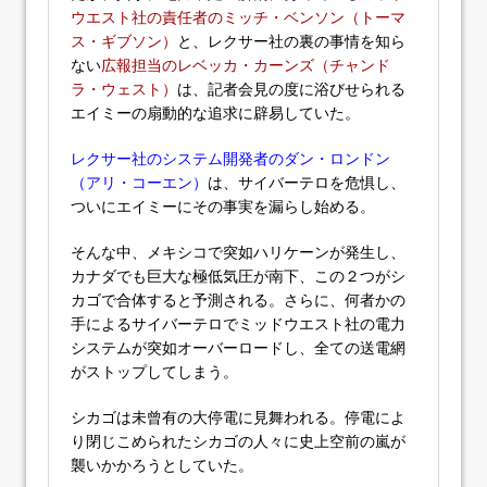
ウエスト社の責任者のミッチ・ベンソン（トーマ
ス・ギブソン）
と、レクサー社の裏の事情を知ら
ない
広報担当のレベッカ・カーンズ（チャンド
ラ・ウェスト）
は、記者会見の度に浴びせられる
エイミーの扇動的な追求に辟易していた。
レクサー社のシステム開発者のダン・ロンドン
（アリ・コーエン）
は、サイバーテロを危惧し、
ついにエイミーにその事実を漏らし始める。
そんな中、メキシコで突如ハリケーンが発生し、
カナダでも巨大な極低気圧が南下、この２つがシ
カゴで合体すると予測される。さらに、何者かの
手によるサイバーテロでミッドウエスト社の電力
システムが突如オーバーロードし、全ての送電網
がストップしてしまう。
シカゴは未曾有の大停電に見舞われる。停電によ
り閉じこめられたシカゴの人々に史上空前の嵐が
襲いかかろうとしていた。