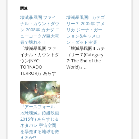
関連
壊滅暴風圏 ファイ
壊滅暴風圏II カテゴ
ナル・カウントダウ
リー７ 2005年 アメ
ン 2008年 カナダ ニ
リカ ジーナ・ガー
ューヨークが巨大竜
ション&キャメロ
巻で壊れる！
ン・ダッド主演
「壊滅暴風圏 ファ
「壊滅暴風圏II カテ
イナル・カウントダ
ゴリー７(Category
ウン(NYC:
7: The End of the
TORNADO
World)」…
TERROR)」あらす
じ＆ネタバ…
『アースフォール
地球壊滅』(B級映画
2015年) あらすじ＆
ネタバレ 宇宙空間
を暴走する地球を救
えるか!?