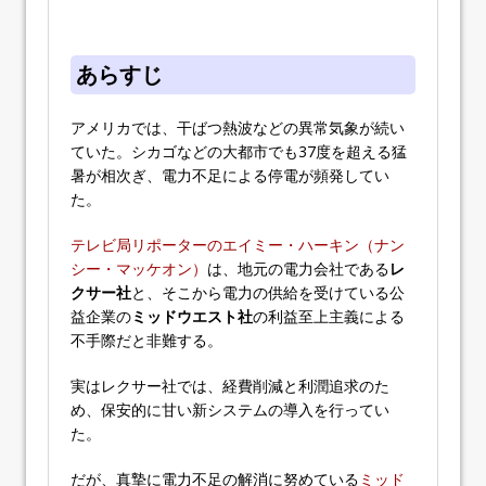
あらすじ
アメリカでは、干ばつ熱波などの異常気象が続い
ていた。シカゴなどの大都市でも37度を超える猛
暑が相次ぎ、電力不足による停電が頻発してい
た。
テレビ局リポーターのエイミー・ハーキン（ナン
シー・マッケオン）
は、地元の電力会社である
レ
クサー社
と、そこから電力の供給を受けている公
益企業の
ミッドウエスト社
の利益至上主義による
不手際だと非難する。
実はレクサー社では、経費削減と利潤追求のた
め、保安的に甘い新システムの導入を行ってい
た。
だが、真摯に電力不足の解消に努めている
ミッド