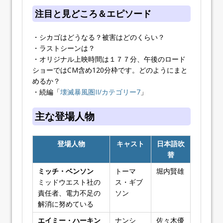
注目と見どころ＆エピソード
・シカゴはどうなる？被害はどのくらい？
・ラストシーンは？
・オリジナル上映時間は１７７分、午後のロード
ショーではCM含め120分枠です。どのようにまと
めるか？
・続編「
壊滅暴風圏II/カテゴリー7
」
主な登場人物
登場人物
キャスト
日本語吹
替
ミッチ・ベンソン
トーマ
堀内賢雄
ミッドウエスト社の
ス・ギブ
責任者、電力不足の
ソン
解消に努めている
エイミー・ハーキン
ナンシ
佐々木優