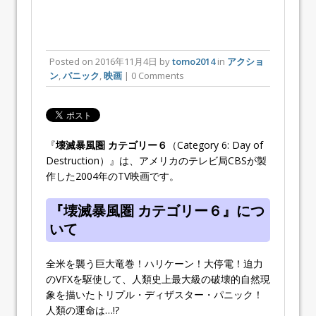
Posted on
2016年11月4日
by
tomo2014
in
アクショ
ン
,
パニック
,
映画
| 0 Comments
『
壊滅暴風圏 カテゴリー６
（Category 6: Day of
Destruction）』は、アメリカのテレビ局CBSが製
作した2004年のTV映画です。
『壊滅暴風圏 カテゴリー６』につ
いて
全米を襲う巨大竜巻！ハリケーン！大停電！迫力
のVFXを駆使して、人類史上最大級の破壊的自然現
象を描いたトリプル・ディザスター・パニック！
人類の運命は…!?