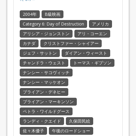
2004年
B級映画
Category 6: Day of Destruction
アメリカ
アリシア・ジョンストン
アリ・コーエン
カナダ
クリストファー・シャイアー
ジェフ・サットン
ダイアン・ウィースト
チャンドラ・ウェスト
トーマス・ギブソン
ナンシー・サコヴィッチ
ナンシー・マッケオン
ブライアン・デネヒー
ブライアン・マーキンソン
ペトラ・ワイルドグース
ランディ・クエイド
久保田民絵
佐々木優子
午後のロードショー