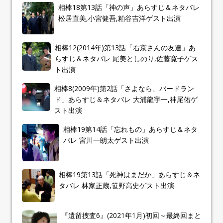
相棒18第13話「神の声」あらすじ＆ネタバレ
松居直美,小宮健吾,粕谷吉洋ゲスト出演
相棒12(2014年)第13話「右京さんの友達」あ
らすじ＆ネタバレ 尾美としのり,佐藤寛子ゲス
ト出演
相棒8(2009年)第2話「さよなら、バードラン
ド」あらすじ＆ネタバレ 大浦龍宇一,神尾佑ゲ
スト出演
相棒19第14話「忘れもの」あらすじ＆ネタ
バレ 宮川一朗太ゲスト出演
相棒19第13話「死神はまだか」あらすじ＆ネ
タバレ 林家正蔵,笹野高史ゲスト出演
『遺留捜査6』(2021年1月)初回～最終回まと