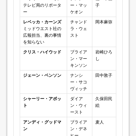
テレビ局のリポータ
ー・マッ
子
ー
ケオン
レベッカ・カーンズ
チャンド
岡本麻弥
ミッドウエスト社の
ラ・ウェ
広報担当、裏の事情
スト
を知らない
クリス・ハイウッド
ブライア
岩崎ひろ
ン・マー
し
キンソン
ジェーン・ベンソン
ナンシ
田中敦子
ー・サコ
ヴィッチ
シャーリー・アボッ
ダイア
久保田民
ト
ン・ウィ
絵
ースト
アンディ・グッドマ
ブライア
麦人
ン
ン・デネ
ヒー