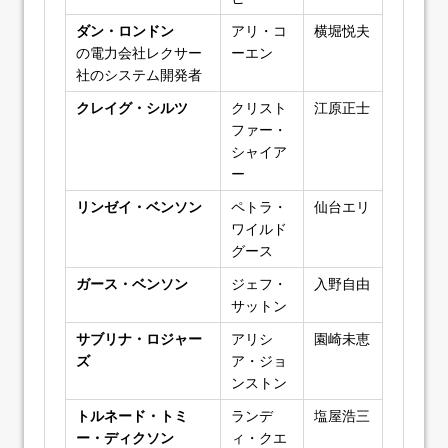
ダン・ロンドン
アリ・コ
横堀悦夫
の電力会社レクサー
ーエン
社のシステム開発者
クレイグ・シルツ
クリスト
江原正士
ファー・
シャイア
ー
リンゼイ・ベンソン
ペトラ・
仙台エリ
ワイルド
グース
ガース・ベンソン
ジェフ・
入野自由
サットン
サブリナ・ロジャー
アリシ
園崎未恵
ズ
ア・ジョ
ンストン
トルネード・トミ
ランデ
塩屋浩三
ー・ディクソン
ィ・クエ