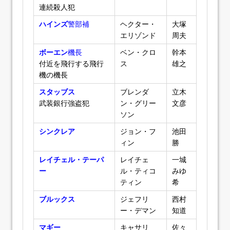
連続殺人犯
ハインズ
警部補
ヘクター・
大塚
エリゾンド
周夫
ボーエン
機長
ベン・クロ
幹本
付近を飛行する飛行
ス
雄之
機の機長
スタッブス
ブレンダ
立木
武装銀行強盗犯
ン・グリー
文彦
ソン
シンクレア
ジョン・フ
池田
ィン
勝
レイチェル・テーパ
レイチェ
一城
ー
ル・ティコ
みゆ
ティン
希
ブルックス
ジェフリ
西村
ー・デマン
知道
マギー
キャサリ
佐々