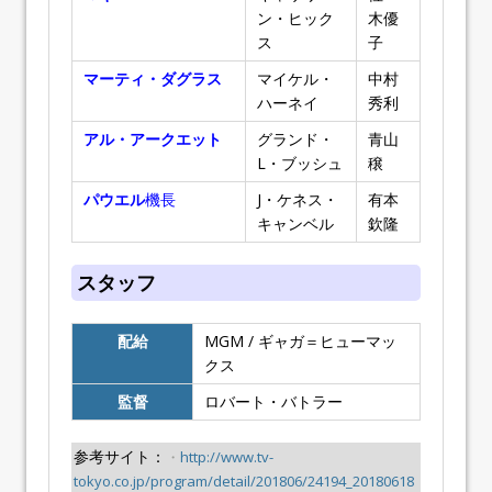
ン・ヒック
木優
ス
子
マーティ・ダグラス
マイケル・
中村
ハーネイ
秀利
アル・アークエット
グランド・
青山
L・ブッシュ
穣
パウエル
機長
J・ケネス・
有本
キャンベル
欽隆
スタッフ
配給
MGM / ギャガ＝ヒューマッ
クス
監督
ロバート・バトラー
参考サイト：
・
http://www.tv-
tokyo.co.jp/program/detail/201806/24194_20180618