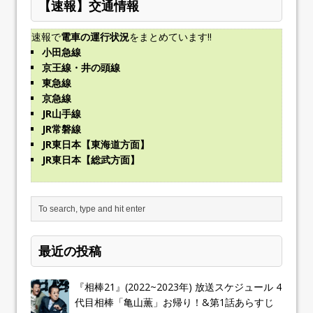
【速報】交通情報
速報で
電車の運行状況
をまとめています!!
小田急線
京王線・井の頭線
東急線
京急線
JR山手線
JR常磐線
JR東日本【東海道方面】
JR東日本【総武方面】
最近の投稿
『相棒21』(2022~2023年) 放送スケジュール 4
代目相棒「亀山薫」お帰り！&第1話あらすじ