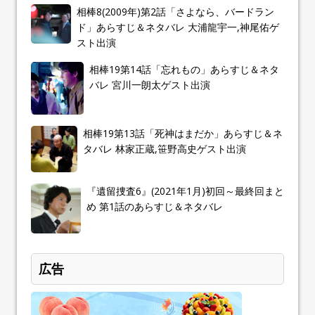
相棒8(2009年)第2話「さよなら、バードラン
ド」あらすじ＆ネタバレ 大浦龍宇一,神尾佑ゲ
スト出演
相棒19第14話「忘れもの」あらすじ＆ネタ
バレ 宮川一朗太ゲスト出演
相棒19第13話「死神はまだか」あらすじ＆ネ
タバレ 林家正蔵,笹野高史ゲスト出演
『遺留捜査6』(2021年1月)初回～最終回まと
め 第1話のあらすじ＆ネタバレ
広告