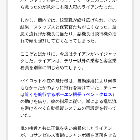
ら救ったのが意外にも殺人犯のライアンだった。
しかし、機内では、銃撃戦が繰り広げられ、その
結果、スタッブスと保安官たちが亡くなった。運
悪く流れ弾が機長に当たり、副機長は飛行機の揺
れで頭を強打して亡くなってしまった。
ここぞとばかりに、今度はライアンがハイジャッ
クした。ライアンは、テリー以外の乗客と客室乗
務員を別室に閉じ込めてしまう。
パイロット不在の飛行機は、自動操縦により何事
もなかったかのように飛行を続けていた。テリー
は
近くを航行する
ボーエン
機長（
ベン・クロス
）
の助けを借り、彼の指示に従い、嵐による乱気流
を避けるべく自動操縦システムの再設定を行って
いた。
嵐の接近と共に正気を失い凶暴化したライアン
が、ロサンゼルス市街にジャンボ機を墜落させる