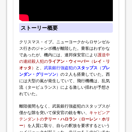
ストーリー概要
クリスマス・イブ。ニューヨークからロサンゼル
ス行きのジャンボ機が離陸した。乗客はわずかな
であったが、機内には、連邦保安官により
護送中
の連続殺人犯の
ライアン・ウィーバー
（
レイ・リ
オッタ
）
と、
武装銀行強盗犯の
スタッブス
（
ブレ
ンダン・グリーソン
）
の２人も搭乗していた。西
には大型の嵐が発生していて、飛行機機は、乱気
流（タービュランス）による激しい揺れが予想さ
れていた。
離陸後間もなく、武装銀行強盗犯のスタッブスが
僅かな隙を突いて保安官の銃を奪い、
キャビンア
テンダントの
テリー・ハロラン
（
ローレン・ホリ
ー
）
を人質に取り、自らの釈放を要求するという
ハイジャックが起こった。テリーをこのピンチか