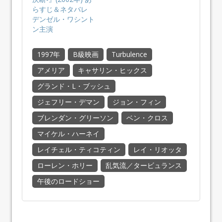
らすじ＆ネタバレ
デンゼル・ワシント
ン主演
1997年
B級映画
Turbulence
アメリア
キャサリン・ヒックス
グランド・L・ブッシュ
ジェフリー・デマン
ジョン・フィン
ブレンダン・グリーソン
ベン・クロス
マイケル・ハーネイ
レイチェル・ティコティン
レイ・リオッタ
ローレン・ホリー
乱気流／タービュランス
午後のロードショー