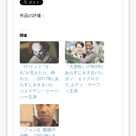
作品の評価：
関連
『IT/イット “そ
『大逆転』(1983年)
れ”が見えたら、終
あらすじ＆ネタバレ
わり。』(2017年) あ
ダン・エイクロイ
らすじ＆ネタバレ
ド,エディ・マーフ
ジェイデン・リーバ
ィ主演
ハー主演
『ジョンQ -最後の
決断-』(2002年) あ