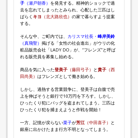
子
（瀬戸朝香）
を発見する。精神的ショックで過
去を忘れてしまったとみられ、心配した三匹はし
ばらく
キヨ
（北大路欣也）
の家で暮らすよう提案
する。
そんな中、ご町内では、
カリスマ社長・
峰岸美鈴
（真飛聖）
掲げる「女性の社会進出」がウリの化
粧品販売会社「LADY DO」が、“フレンズ”と呼ば
れる販売員を募集し始める。
商品を気に入った
登美子
（藤田弓子）
と
貴子
（西
田尚美）
はフレンズとして働き始める。
しかし、過熱する営業競争に、登美子は自腹で売
上を伸ばそうと銀行で10万円を下ろす。しかし、
ひったくり犯にバッグを盗まれてしまう。三匹は
ひったくり犯を捕まえようと作戦を開始！
一方、記憶が戻らない
栗子
が
芳江
（中田喜子）
と
銀座に出かけたまま行方不明となってしまう。