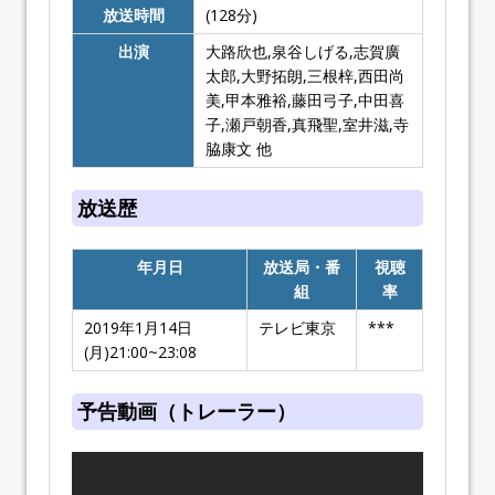
放送時間
(128分)
出演
大路欣也,泉谷しげる,志賀廣
太郎,大野拓朗,三根梓,西田尚
美,甲本雅裕,藤田弓子,中田喜
子,瀬戸朝香,真飛聖,室井滋,寺
脇康文 他
放送歴
年月日
放送局・番
視聴
組
率
2019年1月14日
テレビ東京
***
(月)21:00~23:08
予告動画（トレーラー）