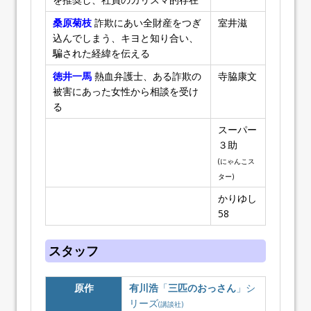
桑原菊枝
詐欺にあい全財産をつぎ
室井滋
込んでしまう、キヨと知り合い、
騙された経緯を伝える
徳井一馬
熱血弁護士、ある詐欺の
寺脇康文
被害にあった女性から相談を受け
る
スーパー
３助
(にゃんこス
ター)
かりゆし
58
スタッフ
原作
有川浩
「
三匹のおっさん
」シ
リーズ
(講談社)