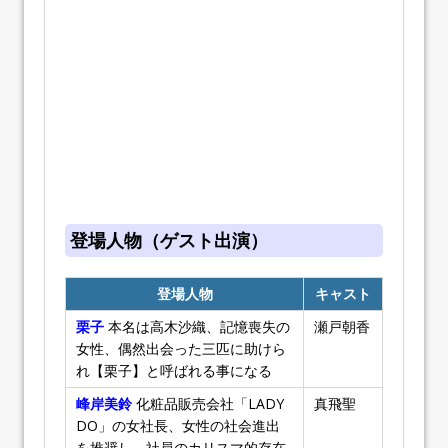
登場人物（ゲスト出演）
登場人物
キャスト
栗子
本名は高木沙織、記憶喪失の
瀬戸朝香
女性、偶然出会った三匹に助けら
れ【栗子】と呼ばれる事になる
峰岸美鈴
化粧品販売会社「LADY
真飛聖
DO」の女社長、女性の社会進出
を推奨し、社員のカリスマ的存在