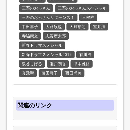
三匹のおっさん
三匹のおっさんスペシャル
三匹のおっさんリターンズ！
三根梓
中田喜子
大路欣也
大野拓朗
室井滋
寺脇康文
志賀廣太郎
新春ドラマスメシャル
新春ドラマスメシャル2019
有川浩
泉谷しげる
瀬戸朝香
甲本雅裕
真飛聖
藤田弓子
西田尚美
関連のリンク