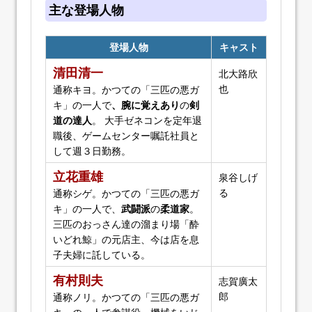
主な登場人物
登場人物
キャスト
清田清一
北大路欣
也
通称キヨ。かつての「三匹の悪ガ
キ」の一人で
、腕に覚えあり
の
剣
道の達人
。 大手ゼネコンを定年退
職後、ゲームセンター嘱託社員と
して週３日勤務。
立花重雄
泉谷しげ
る
通称シゲ。かつての「三匹の悪ガ
キ」の一人で、
武闘派
の
柔道家
。
三匹のおっさん達の溜まり場「酔
いどれ鯨」の元店主、今は店を息
子夫婦に託している。
有村則夫
志賀廣太
郎
通称ノリ。かつての「三匹の悪ガ