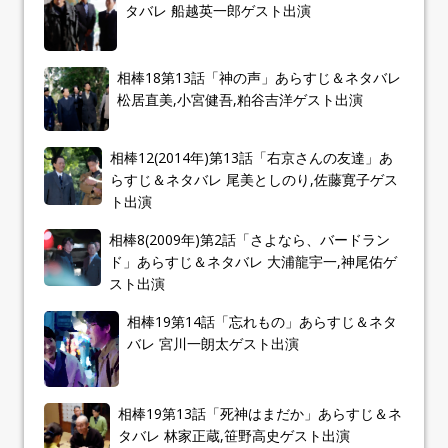
タバレ 船越英一郎ゲスト出演
相棒18第13話「神の声」あらすじ＆ネタバレ
松居直美,小宮健吾,粕谷吉洋ゲスト出演
相棒12(2014年)第13話「右京さんの友達」あ
らすじ＆ネタバレ 尾美としのり,佐藤寛子ゲス
ト出演
相棒8(2009年)第2話「さよなら、バードラン
ド」あらすじ＆ネタバレ 大浦龍宇一,神尾佑ゲ
スト出演
相棒19第14話「忘れもの」あらすじ＆ネタ
バレ 宮川一朗太ゲスト出演
相棒19第13話「死神はまだか」あらすじ＆ネ
タバレ 林家正蔵,笹野高史ゲスト出演