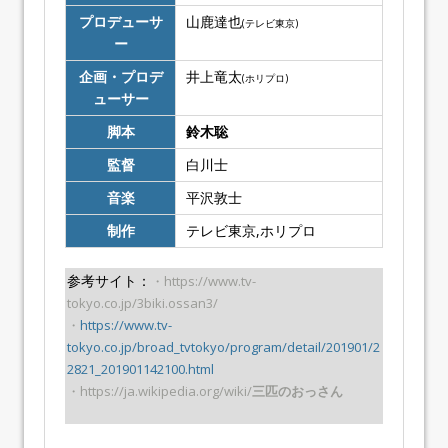
プロデューサ
山鹿達也
(テレビ東京)
ー
企画・プロデ
井上竜太
(ホリプロ)
ューサー
脚本
鈴木聡
監督
白川士
音楽
平沢敦士
制作
テレビ東京,ホリプロ
参考サイト：
・https://www.tv-
tokyo.co.jp/3biki.ossan3/
・
https://www.tv-
tokyo.co.jp/broad_tvtokyo/program/detail/201901/2
2821_201901142100.html
・https://ja.wikipedia.org/wiki/
三匹のおっさん