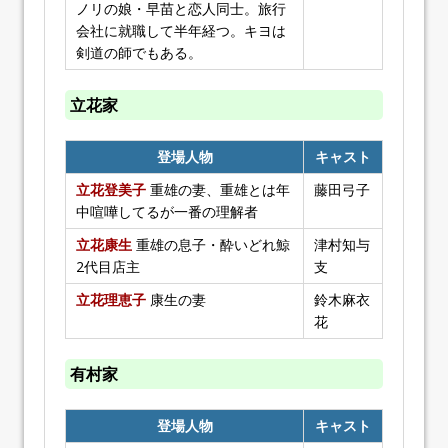
ノリの娘・早苗と恋人同士。旅行
会社に就職して半年経つ。キヨは
剣道の師でもある。
立花家
登場人物
キャスト
立花登美子
重雄の妻、重雄とは年
藤田弓子
中喧嘩してるが一番の理解者
立花康生
重雄の息子・酔いどれ鯨
津村知与
2代目店主
支
立花理恵子
康生の妻
鈴木麻衣
花
有村家
登場人物
キャスト