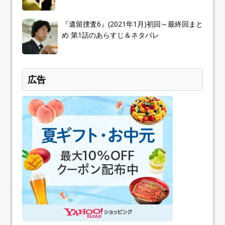
『遺留捜査6』(2021年1月)初回～最終回まと
め 第1話のあらすじ＆ネタバレ
広告