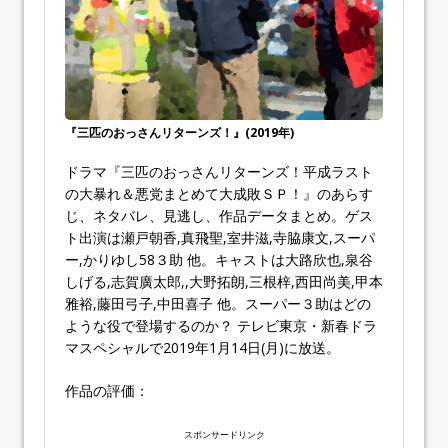
『三匹のおっさんリターンズ！』(2019年)
ドラマ『三匹のおっさんリターンズ！平成ラスト
の大暴れ＆悪党まとめて大成敗ＳＰ！』のあらす
じ、ネタバレ、見逃し、作品データまとめ。ゲス
ト出演は瀬戸朝香,真飛聖,室井滋,寺脇康文,スーパ
ー,かりゆし58３助 他。キャストは大路欣也,泉谷
しげる,志賀廣太郎,,大野拓朗,三根梓,西田尚美,甲本
雅裕,藤田弓子,中田喜子 他。スーパー３助はどの
ような役で登場するのか？ テレビ東京・新春ドラ
マスペシャルで2019年1月14日(月)に放送。
作品の評価：
スポンサードリンク