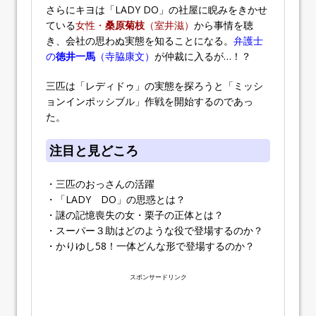
さらにキヨは「LADY DO」の社屋に睨みをきかせ
ている
女性・
桑原菊枝
（室井滋）
から事情を聴
き、会社の思わぬ実態を知ることになる。
弁護士
の
徳井一馬
（寺脇康文）
が仲裁に入るが…！？
三匹は「レディドゥ」の実態を探ろうと「ミッシ
ョンインポッシブル」作戦を開始するのであっ
た。
注目と見どころ
・三匹のおっさんの活躍
・「LADY DO」の思惑とは？
・謎の記憶喪失の女・栗子の正体とは？
・スーパー３助はどのような役で登場するのか？
・かりゆし58！一体どんな形で登場するのか？
スポンサードリンク