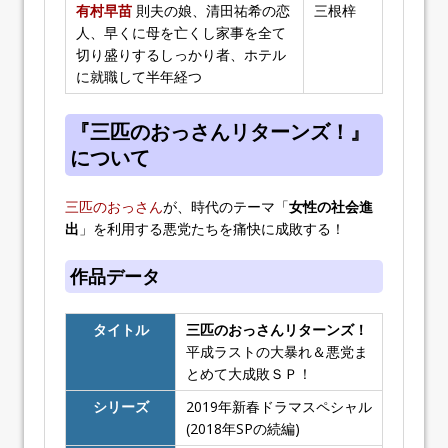
有村早苗
則夫の娘、清田祐希の恋
三根梓
人、早くに母を亡くし家事を全て
切り盛りするしっかり者、ホテル
に就職して半年経つ
『三匹のおっさんリターンズ！』
について
三匹のおっさん
が、時代のテーマ「
女性の社会進
出
」を利用する悪党たちを痛快に成敗する！
作品データ
タイトル
三匹のおっさんリターンズ！
平成ラストの大暴れ＆悪党ま
とめて大成敗ＳＰ！
シリーズ
2019年新春ドラマスペシャル
(2018年SPの続編)