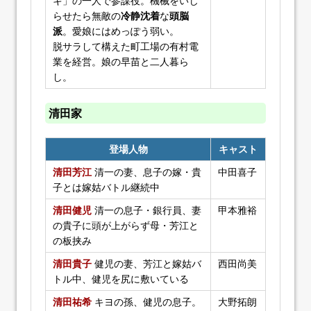
キ」の一人で参謀役。機械をいじ
らせたら無敵の
冷静沈着
な
頭脳
派
。愛娘にはめっぽう弱い。
脱サラして構えた町工場の有村電
業を経営。娘の早苗と二人暮ら
し。
清田家
登場人物
キャスト
清田芳江
清一の妻、息子の嫁・貴
中田喜子
子とは嫁姑バトル継続中
清田健児
清一の息子・銀行員、妻
甲本雅裕
の貴子に頭が上がらず母・芳江と
の板挟み
清田貴子
健児の妻、芳江と嫁姑バ
西田尚美
トル中、健児を尻に敷いている
清田祐希
キヨの孫、健児の息子。
大野拓朗