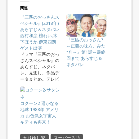
関連
『三匹のおっさんス
ペシャル』(2018年)
あらすじ＆ネタバレ
西村和彦,檀れい,木
『三匹のおっさん3
下ほうか,伊東四朗
～正義の味方、みた
ゲスト出演
び!!～』第1話～最終
ドラマ『三匹のおっ
回まで あらすじ＆
さんスペシャル』の
ネタバレ
あらすじ、ネタバ
レ、見逃し、作品デ
ータまとめ。テレビ
東京・新春ド…
コクーン2 遥かなる
地球 1988年 アメリ
カ お色気女宇宙人
キティも再来！
かりゆし58
スーパー３助