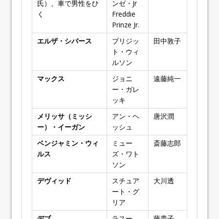
氏）、車で男性をひ
ンゼ・Jr
く
Freddie
Prinze Jr.
エルザ・シバース
ブリジッ
田中敦子
ト・ウィ
ルソン
マックス
ジョニ
遠藤純一
ー・ガレ
ッキ
メリッサ（ミッシ
アン・ヘ
唐沢潤
ー）・イーガン
ッシュ
ベンジャミン・ウィ
ミュー
斎藤志郎
ルス
ズ・ワト
ソン
デヴィッド
スチュア
大川透
ート・グ
リア
デブ
ラスー
藤貴子