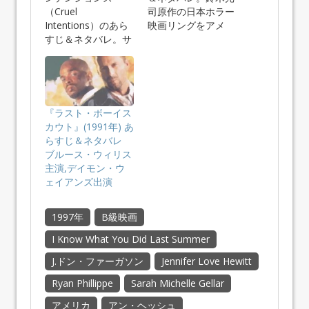
（Cruel
司原作の日本ホラー
Intentions）のあら
映画リングをアメ
すじ＆ネタバレ。サ
リ…
ラ・ミシ…
『ラスト・ボーイス
カウト』(1991年) あ
らすじ＆ネタバレ
ブルース・ウィリス
主演,デイモン・ウ
ェイアンズ出演
1997年
B級映画
I Know What You Did Last Summer
J.ドン・ファーガソン
Jennifer Love Hewitt
Ryan Phillippe
Sarah Michelle Gellar
アメリカ
アン・ヘッシュ