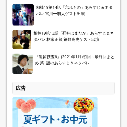
相棒19第14話「忘れもの」あらすじ＆ネタ
バレ 宮川一朗太ゲスト出演
相棒19第13話「死神はまだか」あらすじ＆ネ
タバレ 林家正蔵,笹野高史ゲスト出演
『遺留捜査6』(2021年1月)初回～最終回まと
め 第1話のあらすじ＆ネタバレ
広告