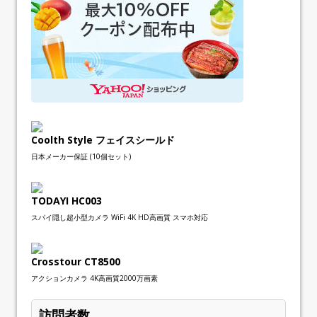
Coolth Style フェイスシールド
日本メーカー保証 (10個セット)
TODAYI HC003
スパイ隠し超小型カメラ WiFi 4K HD高画質 スマホ対応
Crosstour CT8500
アクションカメラ 4K高画質2000万画素
訪問者数