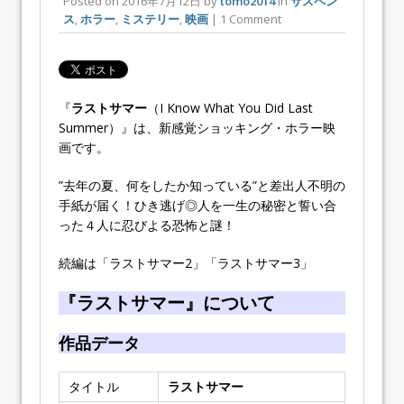
Posted on
2016年7月12日
by
tomo2014
in
サスペン
ス
,
ホラー
,
ミステリー
,
映画
| 1 Comment
『
ラストサマー
（I Know What You Did Last
Summer）』は、新感覚ショッキング・ホラー映
画です。
”去年の夏、何をしたか知っている”と差出人不明の
手紙が届く！ひき逃げ◎人を一生の秘密と誓い合
った４人に忍びよる恐怖と謎！
続編は「ラストサマー2」「ラストサマー3」
『ラストサマー』について
作品データ
タイトル
ラストサマー