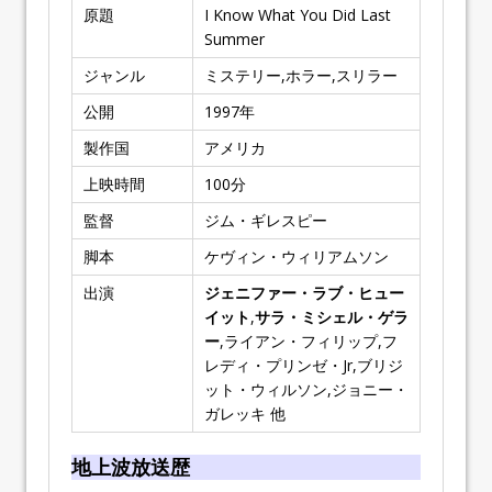
原題
I Know What You Did Last
Summer
ジャンル
ミステリー,ホラー,スリラー
公開
1997
年
製作国
アメリカ
上映時間
100
分
監督
ジム・ギレスピー
脚本
ケヴィン・ウィリアムソン
出演
ジェニファー・ラブ・ヒュー
イット
,
サラ・ミシェル・ゲラ
ー
,ライアン・フィリップ,フ
レディ・プリンゼ・Jr,ブリジ
ット・ウィルソン,ジョニー・
ガレッキ 他
地上波放送歴