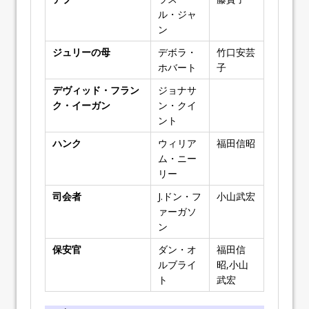
ル・ジャ
ン
ジュリーの母
デボラ・
竹口安芸
ホバート
子
デヴィッド・フラン
ジョナサ
ク・イーガン
ン・クイ
ント
ハンク
ウィリア
福田信昭
ム・ニー
リー
司会者
J.ドン・フ
小山武宏
ァーガソ
ン
保安官
ダン・オ
福田信
ルブライ
昭,小山
ト
武宏