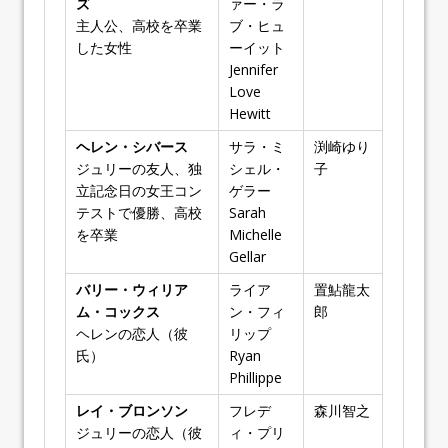
ズ
ァー・ラ
主人公、高校を卒業
ブ・ヒュ
した女性
ーイット
Jennifer
Love
Hewitt
ヘレン・シバース
サラ・ミ
渕崎ゆり
ジュリーの友人、独
シェル・
子
立記念日の女王コン
ゲラー
テストで優勝、高校
Sarah
を卒業
Michelle
Gellar
バリー・ウィリア
ライア
置鮎龍太
ム・コックス
ン・フィ
郎
ヘレンの恋人（彼
リップ
氏）
Ryan
Phillippe
レイ・ブロンソン
フレデ
森川智之
ジュリーの恋人（彼
ィ・プリ