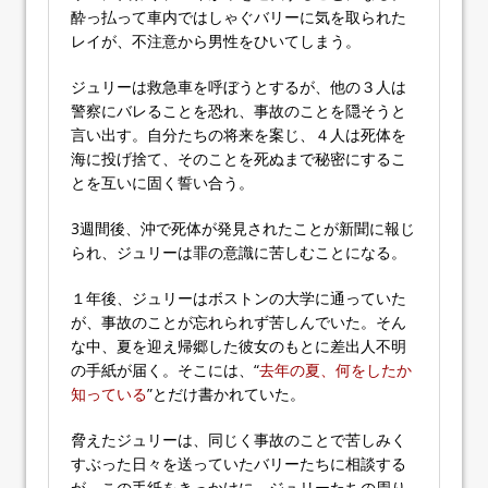
酔っ払って車内ではしゃぐバリーに気を取られた
レイが、不注意から男性をひいてしまう。
ジュリーは救急車を呼ぼうとするが、他の３人は
警察にバレることを恐れ、事故のことを隠そうと
言い出す。自分たちの将来を案じ、４人は死体を
海に投げ捨て、そのことを死ぬまで秘密にするこ
とを互いに固く誓い合う。
3週間後、沖で死体が発見されたことが新聞に報じ
られ、ジュリーは罪の意識に苦しむことになる。
１年後、ジュリーはボストンの大学に通っていた
が、事故のことが忘れられず苦しんでいた。そん
な中、夏を迎え帰郷した彼女のもとに差出人不明
の手紙が届く。そこには、“
去年の夏、何をしたか
知っている
”とだけ書かれていた。
脅えたジュリーは、同じく事故のことで苦しみく
すぶった日々を送っていたバリーたちに相談する
が、この手紙をきっかけに、ジュリーたちの周り