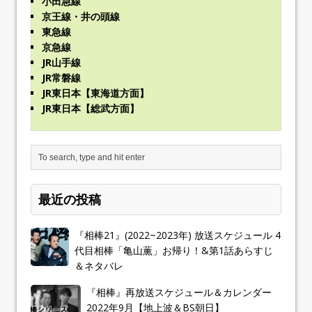
小田急線
京王線・井の頭線
東急線
京急線
JR山手線
JR常磐線
JR東日本【東海道方面】
JR東日本【総武方面】
最近の投稿
『相棒21』(2022~2023年) 放送スケジュール 4
代目相棒「亀山薫」お帰り！&第1話あらすじ
＆ネタバレ
『相棒』再放送スケジュール＆カレンダー
2022年9月【地上波＆BS朝日】