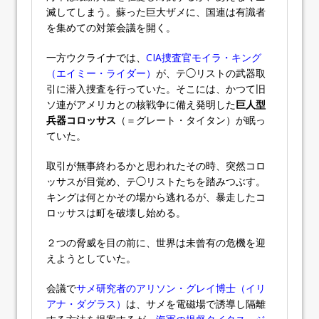
滅してしまう。蘇った巨大ザメに、国連は有識者
を集めての対策会議を開く。
一方ウクライナでは、
CIA捜査官モイラ・キング
（エイミー・ライダー）
が、テ◯リストの武器取
引に潜入捜査を行っていた。そこには、かつて旧
ソ連がアメリカとの核戦争に備え発明した
巨人型
兵器コロッサス
（＝グレート・タイタン）が眠っ
ていた。
取引が無事終わるかと思われたその時、突然コロ
ッサスが目覚め、テ◯リストたちを踏みつぶす。
キングは何とかその場から逃れるが、暴走したコ
ロッサスは町を破壊し始める。
２つの脅威を目の前に、世界は未曾有の危機を迎
えようとしていた。
会議で
サメ研究者のアリソン・グレイ博士（イリ
アナ・ダグラス）
は、サメを電磁場で誘導し隔離