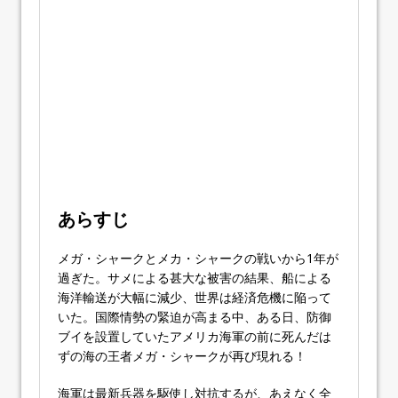
あらすじ
メガ・シャークとメカ・シャークの戦いから1年が
過ぎた。サメによる甚大な被害の結果、船による
海洋輸送が大幅に減少、世界は経済危機に陥って
いた。国際情勢の緊迫が高まる中、ある日、防御
ブイを設置していたアメリカ海軍の前に死んだは
ずの海の王者メガ・シャークが再び現れる！
海軍は最新兵器を駆使し対抗するが、あえなく全