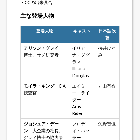
・CGの出来具合
主な登場人物
登場人物
キャスト
日本語吹
替
アリソン・グレイ
イリア
桜井ひと
博士、サメ研究者
ナ・ダグ
み
ラス
Illeana
Douglas
モイラ・キング
CIA
エイミ
丸山有香
捜査官
ー・ライ
ダー
Amy
Rider
ジョシュア・デー
ブロデ
矢野智也
ン
大企業の社長、
ィ・ハツ
グレイ博士の協力者
ラー