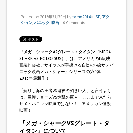
Posted on
2016年3月30日
by
tomo2014
in
SF
,
アク
ション
,
パニック
,
映画
| 0 Comments
『
メガ・シャークVSグレート・タイタン
（MEGA
SHARK VS KOLOSSUS）』は、アメリカのB級映
画製作会社アサイラムが手掛ける自信のB級サメパ
ニック映画メガ・シャークシリーズの第4弾、
2015年最新作！
「蘇りし海の王者VS鬼神の如き巨人」と言うより
は、巨漢ジョーズVS進撃の巨人！ここまで来たら
サメ・パニック映画ではない！ アメリカン怪獣
映画！
『メガ・シャークVSグレート・タ
イタン』について