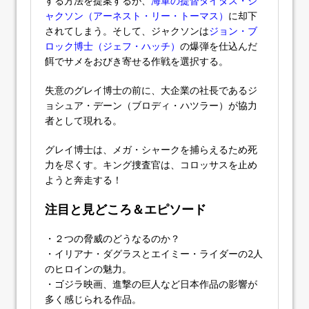
する方法を提案するが、
海軍の提督タイタス・ジ
ャクソン（アーネスト・リー・トーマス）
に却下
されてしまう。そして、ジャクソンは
ジョン・ブ
ロック博士（ジェフ・ハッチ）
の爆弾を仕込んだ
餌でサメをおびき寄せる作戦を選択する。
失意のグレイ博士の前に、大企業の社長であるジ
ョシュア・デーン（ブロディ・ハツラー）が協力
者として現れる。
グレイ博士は、メガ・シャークを捕らえるため死
力を尽くす。キング捜査官は、コロッサスを止め
ようと奔走する！
注目と見どころ＆エピソード
・２つの脅威のどうなるのか？
・イリアナ・ダグラスとエイミー・ライダーの2人
のヒロインの魅力。
・ゴジラ映画、進撃の巨人など日本作品の影響が
多く感じられる作品。