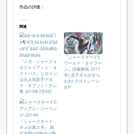
作品の評価：
関連
『シャークネード5
『メガ・シャークＶ
ワールド・タイフー
Ｓジャイアント・オ
ン』(B級映画 2017
クトパス』ヒロイン
年) 息子ギルがさら
は元人気歌手デボ
われ! ラストシーン
ラ・ギブソン！テレ
が!?
東 2015年7月9日
『シャークネード
サメ台風２号』 前
代未聞のB級サメ映