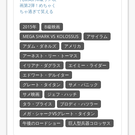
画第2弾！めちゃく
ちゃ過ぎて笑える
2015年
B級映画
MEGA SHARK VS KOLOSSUS
アサイラム
アダム・ダネルズ
アメリカ
アーネスト・リー・トーマス
イリアナ・ダグラス
エイミー・ライダー
エドワート・デルイター
グレート・タイタン
サメ・パニック
サメ映画
ジェフ・ハッチ
タラ・プライス
ブロディ・ハツラー
メガ・シャークVSグレート・タイタン
午後のロードショー
巨人型兵器コロッサス