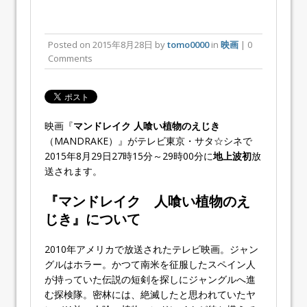
Posted on
2015年8月28日
by
tomo0000
in
映画
| 0
Comments
映画『
マンドレイク
人喰い植物のえじき
（MANDRAKE）』がテレビ東京・サタ☆シネで
2015年8月29日27時15分～29時00分に
地上波初
放
送されます。
『マンドレイク 人喰い植物のえ
じき』について
2010年アメリカで放送されたテレビ映画。ジャン
グルはホラー。かつて南米を征服したスペイン人
が持っていた伝説の短剣を探しにジャングルへ進
む探検隊。密林には、絶滅したと思われていたヤ