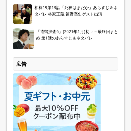
相棒19第13話「死神はまだか」あらすじ＆ネ
タバレ 林家正蔵,笹野高史ゲスト出演
『遺留捜査6』(2021年1月)初回～最終回まと
め 第1話のあらすじ＆ネタバレ
広告