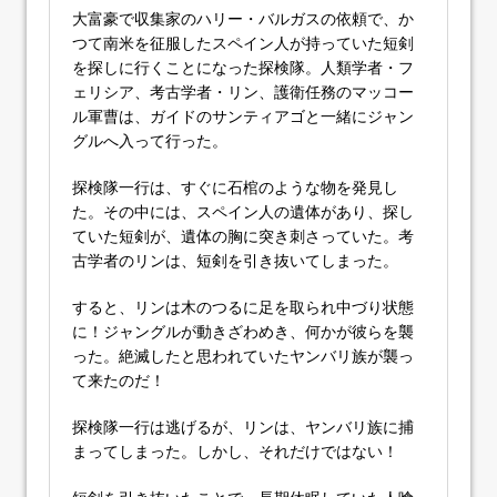
大富豪で収集家のハリー・バルガスの依頼で、か
つて南米を征服したスペイン人が持っていた短剣
を探しに行くことになった探検隊。人類学者・フ
ェリシア、考古学者・リン、護衛任務のマッコー
ル軍曹は、ガイドのサンティアゴと一緒にジャン
グルへ入って行った。
探検隊一行は、すぐに石棺のような物を発見し
た。その中には、スペイン人の遺体があり、探し
ていた短剣が、遺体の胸に突き刺さっていた。考
古学者のリンは、短剣を引き抜いてしまった。
すると、リンは木のつるに足を取られ中づり状態
に！ジャングルが動きざわめき、何かが彼らを襲
った。絶滅したと思われていたヤンバリ族が襲っ
て来たのだ！
探検隊一行は逃げるが、リンは、ヤンバリ族に捕
まってしまった。しかし、それだけではない！