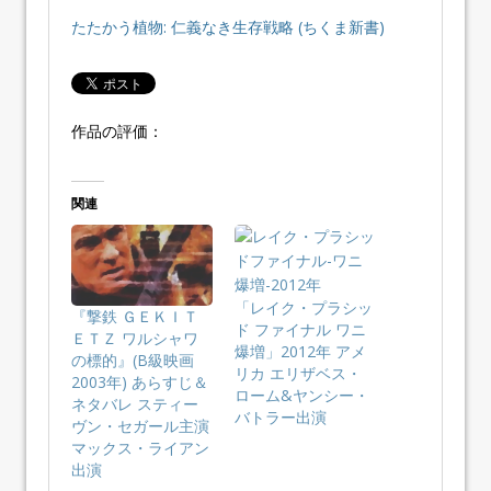
たたかう植物: 仁義なき生存戦略 (ちくま新書)
作品の評価：
関連
「レイク・プラシッ
『撃鉄 ＧＥＫＩＴ
ド ファイナル ワニ
ＥＴＺ ワルシャワ
爆増」2012年 アメ
の標的』(B級映画
リカ エリザベス・
2003年) あらすじ＆
ローム&ヤンシー・
ネタバレ スティー
バトラー出演
ヴン・セガール主演
マックス・ライアン
出演