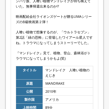
ンバリ族、人喰い植物マンドレイクが待ち構えて
いた。無事帰還出来るのか!?
映画配給会社ライオンズゲートが贈るUMAシリー
ズのB級映画第２弾！
人喰い植物で想像するのが、「ウルトラセブン」
第2話「緑の恐怖」に登場したワイアール星人です
ね。トラウマになってしまうストーリーでした。
『マンドレイク』見て、植物、登山、森林浴がト
ラウマになってしまうかもよ(笑)
タイトル
マンドレイク 人喰い植物の
えじき
原題
MANDRAKE
公開
2010年
製作国
アメリカ
上映時間
89分