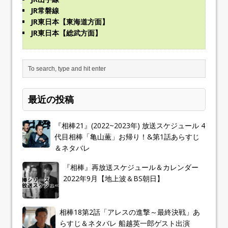
JR常磐線
JR東日本【東海道方面】
JR東日本【総武方面】
最近の投稿
『相棒21』(2022~2023年) 放送スケジュール 4
代目相棒「亀山薫」お帰り！&第1話あらすじ
＆ネタバレ
『相棒』再放送スケジュール＆カレンダー
2022年9月【地上波＆BS朝日】
相棒18第2話「アレスの進撃～最終決戦」あ
らすじ＆ネタバレ 船越英一郎ゲスト出演