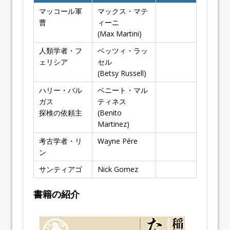
マッコール軍
マックス・マテ
曹
ィーニ
(Max Martini)
人類学者・フ
ベッツィ・ラッ
ェリシア
セル
(Betsy Russell)
ハリー・バル
ベニート・マル
ガス
ティネス
探検の依頼主
(Benito
Martinez)
考古学者・リ
Wayne Pére
ン
サンティアゴ
Nick Gomez
書籍の紹介