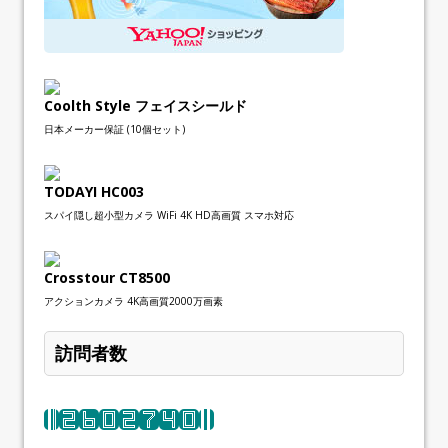
Coolth Style フェイスシールド
日本メーカー保証 (10個セット)
TODAYI HC003
スパイ隠し超小型カメラ WiFi 4K HD高画質 スマホ対応
Crosstour CT8500
アクションカメラ 4K高画質2000万画素
訪問者数