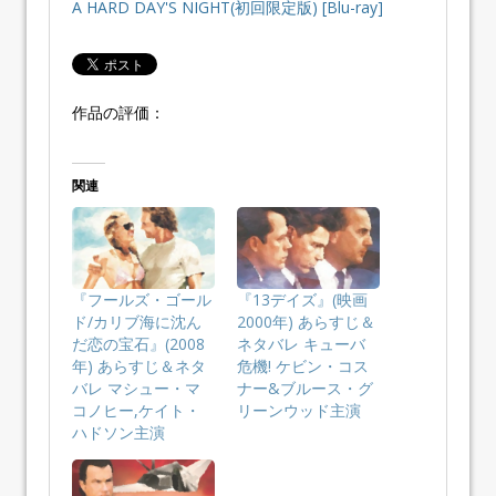
A HARD DAY'S NIGHT(初回限定版) [Blu-ray]
作品の評価：
関連
『フールズ・ゴール
『13デイズ』(映画
ド/カリブ海に沈ん
2000年) あらすじ＆
だ恋の宝石』(2008
ネタバレ キューバ
年) あらすじ＆ネタ
危機! ケビン・コス
バレ マシュー・マ
ナー&ブルース・グ
コノヒー,ケイト・
リーンウッド主演
ハドソン主演