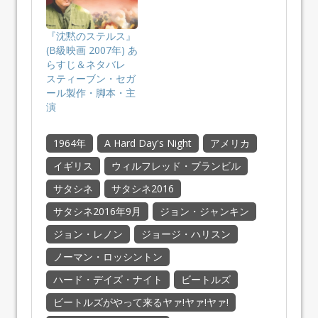
『沈黙のステルス』
(B級映画 2007年) あ
らすじ＆ネタバレ
スティーブン・セガ
ール製作・脚本・主
演
1964年
A Hard Day's Night
アメリカ
イギリス
ウィルフレッド・ブランビル
サタシネ
サタシネ2016
サタシネ2016年9月
ジョン・ジャンキン
ジョン・レノン
ジョージ・ハリスン
ノーマン・ロッシントン
ハード・デイズ・ナイト
ビートルズ
ビートルズがやって来るヤァ!ヤァ!ヤァ!