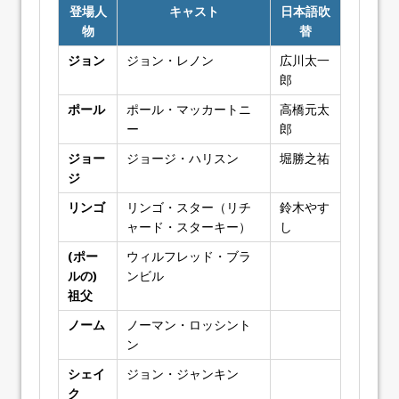
登場人
キャスト
日本語吹
物
替
ジョン
ジョン・レノン
広川太一
郎
ポール
ポール・マッカートニ
高橋元太
ー
郎
ジョー
ジョージ・ハリスン
堀勝之祐
ジ
リンゴ
リンゴ・スター（リチ
鈴木やす
ャード・スターキー）
し
(ポー
ウィルフレッド・ブラ
ルの)
ンビル
祖父
ノーム
ノーマン・ロッシント
ン
シェイ
ジョン・ジャンキン
ク