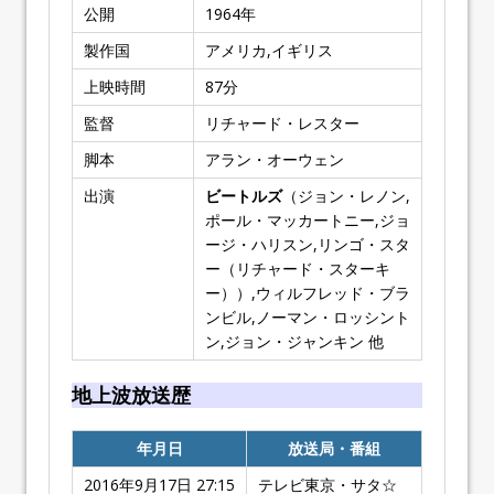
公開
1964
年
製作国
アメリカ,イギリス
上映時間
87
分
監督
リチャード・レスター
脚本
アラン・オーウェン
出演
ビートルズ
（ジョン・レノン,
ポール・マッカートニー,ジョ
ージ・ハリスン,リンゴ・スタ
ー（リチャード・スターキ
ー））,ウィルフレッド・ブラ
ンビル,ノーマン・ロッシント
ン,ジョン・ジャンキン 他
地上波放送歴
年月日
放送局・番組
2016年9月17日 27:15
テレビ東京・サタ☆