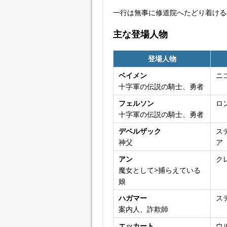
一行は無事に修道院へたどり着ける
主な登場人物
登場人物
ベイメン
ニ
十字軍の伝説の騎士、勇者
フェルソン
ロ
十字軍の伝説の騎士、勇者
デベルザック
ス
神父
ア
アン
ク
魔女として>捕らえている
娘
ハガマー
ス
案内人、詐欺師
エッカート
ウ