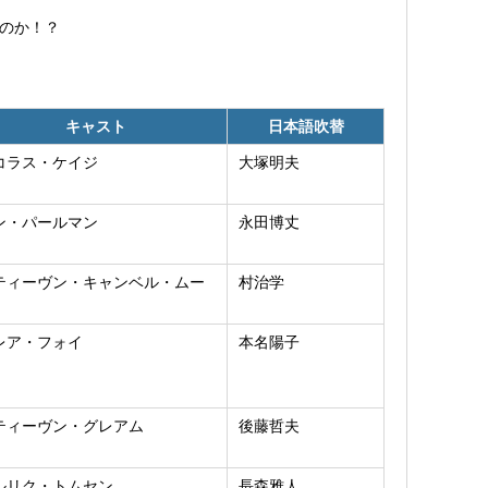
のか！？
キャスト
日本語吹替
コラス・ケイジ
大塚明夫
ン・パールマン
永田博丈
ティーヴン・キャンベル・ムー
村治学
レア・フォイ
本名陽子
ティーヴン・グレアム
後藤哲夫
ルリク・トムセン
長森雅人