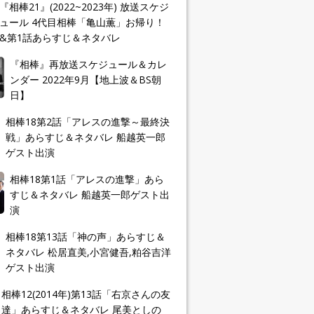
『相棒21』(2022~2023年) 放送スケジ
ュール 4代目相棒「亀山薫」お帰り！
&第1話あらすじ＆ネタバレ
『相棒』再放送スケジュール＆カレ
ンダー 2022年9月【地上波＆BS朝
日】
相棒18第2話「アレスの進撃～最終決
戦」あらすじ＆ネタバレ 船越英一郎
ゲスト出演
相棒18第1話「アレスの進撃」あら
すじ＆ネタバレ 船越英一郎ゲスト出
演
相棒18第13話「神の声」あらすじ＆
ネタバレ 松居直美,小宮健吾,粕谷吉洋
ゲスト出演
相棒12(2014年)第13話「右京さんの友
達」あらすじ＆ネタバレ 尾美としの