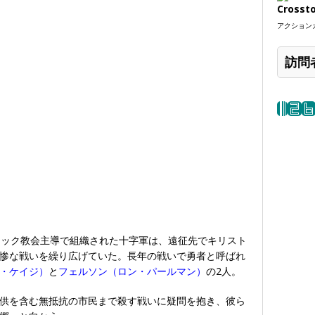
Crosst
アクションカ
訪問
リック教会主導で組織された十字軍は、遠征先でキリスト
惨な戦いを繰り広げていた。長年の戦いで勇者と呼ばれ
・ケイジ）
と
フェルソン（ロン・パールマン）
の2人。
供を含む無抵抗の市民まで殺す戦いに疑問を抱き、彼ら