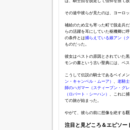
は、騎士団を脱走して信仰を捨て故
その途中彼らが見たのは、ヨーロッ
補給のため立ち寄った町で脱走兵だ
らの活躍を耳にしていた枢機卿に呼
の条件とは
捕らえている娘アン（ク
ものだった。
彼女はペストの原因とされていた黒
モンの書という古い聖典には、ペス
こうして伝説の騎士であるベイメン
ン・キャンベル・ムーア）
、
老騎士
師のハガマー（スティーブン・グレ
（ロバート・シーハン）
、これに捕
ての旅が始まった。
やがて、彼らの前に想像を絶する
巨
注目と見どころ＆エピソー