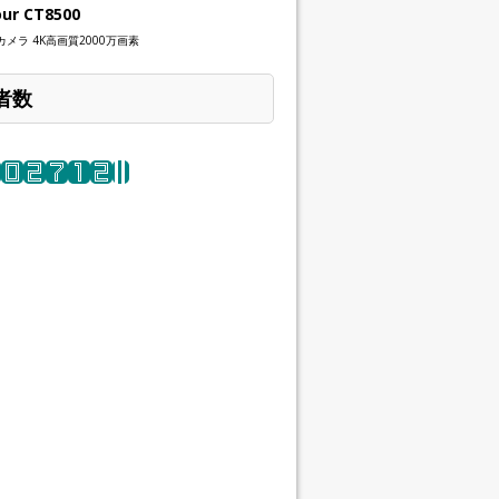
our CT8500
メラ 4K高画質2000万画素
者数