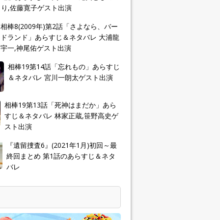
り,佐藤寛子ゲスト出演
相棒8(2009年)第2話「さよなら、バー
ドランド」あらすじ＆ネタバレ 大浦龍
宇一,神尾佑ゲスト出演
相棒19第14話「忘れもの」あらすじ
＆ネタバレ 宮川一朗太ゲスト出演
相棒19第13話「死神はまだか」あら
すじ＆ネタバレ 林家正蔵,笹野高史ゲ
スト出演
『遺留捜査6』(2021年1月)初回～最
終回まとめ 第1話のあらすじ＆ネタ
バレ