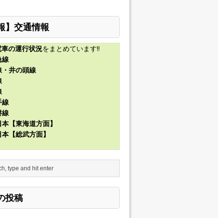
報】交通情報
電車の運行状況
をまとめています!!
急線
線・井の頭線
線
線
手線
磐線
東日本【東海道方面】
東日本【総武方面】
の投稿