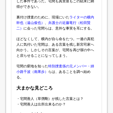
した事件であった。宅間も真里亜もこの結末に納
得ができない。
裏付け捜査のために、現場にいた
ライターの横内
幹也（遠山俊也）
、
弁護士の近藤竜行（松田賢
二）
に会った宅間らは、意外な事実を耳にする。
ほどなくして、横内が自ら命をたつ。一連の真犯
人に気付いた宅間は、ある言葉を残し新宮司家へ
向かう。しかしその言葉が、宅間を再び塀の中へ
と戻らせることになってしまう。
宅間の窮地を知った
特別捜査係の元メンバー・姉
小路千波（南果歩）
らは、あることを調べ始め
る。
大まかな見どころ
・宅間善人（草彅剛）が残した言葉とは？
・宅間善人は出所出来るのか？