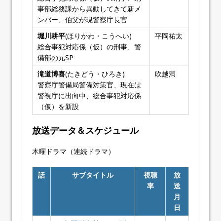
事部総務課から異動してきて新メ
ンバー、伯父が現警察庁長官
堀川耕平
(ほりかわ・こうへい)
平岡祐太
総合事犯対応係（仮）の刑事、警
備部の元SP
滝道博喜
(たきどう・ひろき)
吹越満
警察庁警備局警備対策官、現在は
警視庁に出向中、総合事犯対応係
（仮）を新設
放送データ＆スケジュール
木曜ドラマ（連続ドラマ）
話
サブタイトル
視聴
放
率
送
月
日