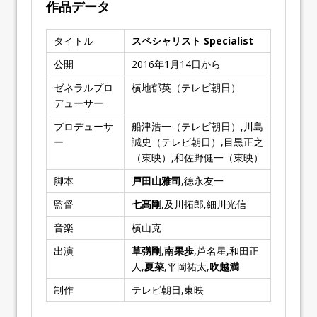
作品データ
タイトル
スペシャリスト Specialist
公開
2016年1月14日から
ゼネラルプロ
横地郁英（テレビ朝日）
デューサー
プロデューサ
船津浩一（テレビ朝日）,川島
ー
誠史（テレビ朝日）,目黒正之
（東映）,和佐野健一（東映）
脚本
戸田山雅司
,徳永友一
監督
七髙剛
,及川拓郎,細川光信
音楽
横山克
出演
草彅剛
,
南果歩
,芦名星,和田正
人,
夏菜
,平岡祐太,
吹越満
制作
テレビ朝日,東映