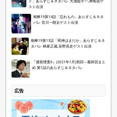
ド」あらすじ＆ネタバレ 大浦龍宇一,神尾佑ゲ
スト出演
相棒19第14話「忘れもの」あらすじ＆ネタ
バレ 宮川一朗太ゲスト出演
相棒19第13話「死神はまだか」あらすじ＆ネ
タバレ 林家正蔵,笹野高史ゲスト出演
『遺留捜査6』(2021年1月)初回～最終回まと
め 第1話のあらすじ＆ネタバレ
広告