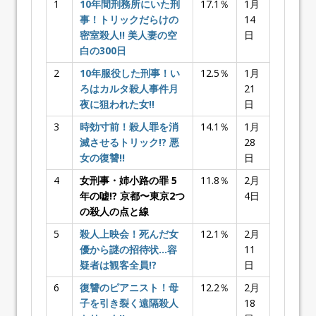
1
10年間刑務所にいた刑
17.1％
1月
事！トリックだらけの
14
密室殺人!! 美人妻の空
日
白の300日
2
10年服役した刑事！い
12.5％
1月
ろはカルタ殺人事件月
21
夜に狙われた女!!
日
3
時効寸前！殺人罪を消
14.1％
1月
滅させるトリック!? 悪
28
女の復讐!!
日
4
女刑事・姉小路の罪 5
11.8％
2月
年の嘘!? 京都〜東京2つ
4日
の殺人の点と線
5
殺人上映会！死んだ女
12.1％
2月
優から謎の招待状…容
11
疑者は観客全員!?
日
6
復讐のピアニスト！母
12.2％
2月
子を引き裂く遠隔殺人
18