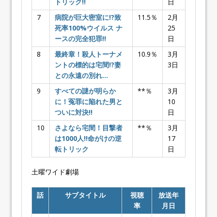
トリック!!
日
7
病院が巨大密室に!?致
11.5％
2月
死率100%ウイルス ナ
25
ースの完全犯罪!!
日
8
最終章！殺人トーナメ
10.9％
3月
ントの標的は宅間!?妻
3日
との永遠の別れ…
9
すべての謎が明らか
**％
3月
に！冤罪に陥れた男と
10
ついに対決!!
日
10
さよなら宅間！目撃者
**％
3月
は1000人!!命がけの逆
17
転トリック
日
土曜ワイド劇場
話
サブタイトル
視聴
放送年
率
月日