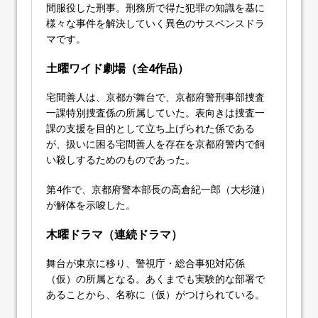
間服役した刑事。刑務所で得た犯罪の知識を基に
様々な事件を解決していく異色のサスペンスドラ
マです。
土曜ワイド劇場（全4作品）
宅間善人は、京都が舞台で、京都府警刑事部捜査
一課特別捜査係の所属していた。表向きは捜査一
課の支援を目的として立ち上げられた係である
が、扱いに困る宅間善人を存在を京都府警内で飼
い殺しするためのものであった。
第4作で、京都府警本部長の高倉紀一郎（大杉漣）
が解体を示唆した。
木曜ドラマ（連続ドラマ）
舞台が東京に移り、警視庁・総合事犯対応係
（仮）の所属となる。あくまでも実験的な部署で
あることから、名称に（仮）がつけられている。