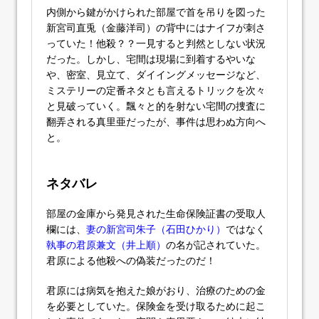
内側から鍵がかけられた部屋で首を吊りを図った
新宮司直兎（金藤洋司）の背中にはナイフが刺さ
っていた！他殺？？一見すると判然としない状況
だった。しかし、宅間は現場に到着するやいな
や、密室、見立て、ダイイングメッセージなど、
ミステリーの定番ネタとも言えるトリックを次々
と見破っていく。飄々と的を射ない宅間の捜査に
翻弄される真里亜だったが、事件は思わぬ方向へ
と。
ネタバレ
部屋の金庫から発見された生命保険証書の受取人
欄には、
妻の新宮司朱子（石田ひかり）
ではなく
執事の君原兼文（井上順）
の名が記されていた。
君原による他殺への偽装だったのだ！
君原には病気を抱えた娘がおり、治療のための金
を必要としていた。保険金を受け取るために起こ