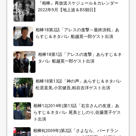
『相棒』再放送スケジュール＆カレンダー
2022年9月【地上波＆BS朝日】
相棒18第2話「アレスの進撃～最終決戦」あ
らすじ＆ネタバレ 船越英一郎ゲスト出演
相棒18第1話「アレスの進撃」あらすじ＆ネ
タバレ 船越英一郎ゲスト出演
相棒18第13話「神の声」あらすじ＆ネタバレ
松居直美,小宮健吾,粕谷吉洋ゲスト出演
相棒12(2014年)第13話「右京さんの友達」あ
らすじ＆ネタバレ 尾美としのり,佐藤寛子ゲス
ト出演
相棒8(2009年)第2話「さよなら、バードラン