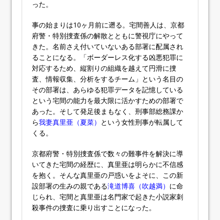
った。
事の始まりは10ヶ月前に遡る。宅間善人は、京都
府警・特別捜査係の解散とともに警視庁にやって
きた。名前さえ付いていないある部署に配属され
ることになる。「ボーダーレス化する凶悪犯罪に
対応するため、縦割りの組織を越えて円滑に捜
査、情報収集、分析をするチーム」という名目の
その部署は、あらゆる犯罪データを記憶している
という宅間の能力を最大限に活かすための部署で
あった。そして発足後まもなく、刑事部総務課か
ら
我妻真里亜（夏菜）
という女性刑事が転属して
くる。
京都府警・特別捜査係で数々の難事件を解決に導
いてきた宅間の経歴に、真里亜は明らかに不信感
を抱く。そんな真里亜の戸惑いをよそに、この新
設部署の生みの親である
滝道博喜（吹越満）
に命
じられ、宅間と真里亜は名門家で起きた小説家刺
殺事件の捜査に乗り出すことになった。