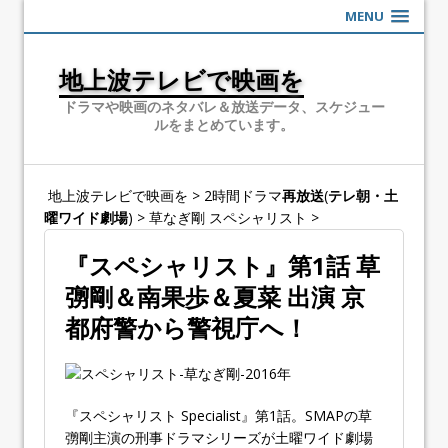
MENU
地上波テレビで映画を
ドラマや映画のネタバレ＆放送データ、スケジュー
ルをまとめています。
地上波テレビで映画を
>
2時間ドラマ
再放送
(
テレ朝・土
曜ワイド劇場
)
>
草なぎ剛 スペシャリスト
>
『スペシャリスト』第1話 草
彅剛＆南果歩＆夏菜 出演 京
都府警から警視庁へ！
『スペシャリスト Specialist』第1話。SMAPの草
彅剛主演の刑事ドラマシリーズが土曜ワイド劇場