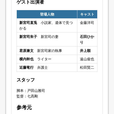
ゲスト出演者
登場人物
キャスト
新宮司直兎
小説家、遺体で見つ
金藤洋司
かる
新宮司朱子
新宮司の妻
石田ひか
り
君原兼文
新宮司家の執事
井上順
横内幹也
ライター
遠山俊也
近藤竜行
弁護士
松田賢二
スタッフ
脚本：戸田山雅司
監督：七髙剛
参考元