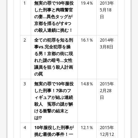
1
無実の罪で10年服役
19.4％
2013年
した刑事と殉職警官
5月18
の妻…異色タッグが
日
京都を揺るがす4つ
の殺人連鎖に挑む！
2
全ての犯罪を知る刑
16.1％
2014年
事vs.完全犯罪を操
3月8日
る男！京都の街に現
れた謎の暗号…女性
議員を狙う殺人計画
の罠
3
無実の罪で10年服役
14.8％
2015年
した刑事！7体のフ
2月28
ィギュアが結ぶ連続
日
殺人 冤罪の謎が解
ける衝撃の結末と
は!?
4
10年服役した刑事が
12.1％
2015年
挑む最後の事件！一
12月12