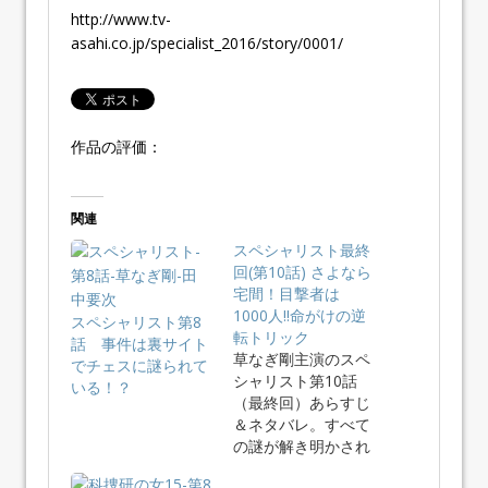
http://www.tv-
asahi.co.jp/specialist_2016/story/0001/
作品の評価：
関連
スペシャリスト最終
回(第10話) さよなら
宅間！目撃者は
1000人!!命がけの逆
スペシャリスト第8
転トリック
話 事件は裏サイト
草なぎ剛主演のスペ
でチェスに謎られて
シャリスト第10話
いる！？
（最終回）あらすじ
＆ネタバレ。すべて
の謎が解き明かされ
る！山本裕…