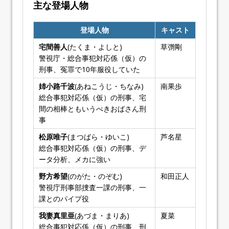
主な登場人物
登場人物
キャスト
宅間善人
(たくま・よしと)
草彅剛
警視庁・総合事犯対応係（仮）の
刑事、冤罪で10年服役していた
姉小路千波
(あねこうじ・ちなみ)
南果歩
総合事犯対応係（仮）の刑事、宅
間の相棒ともいうべきおばさん刑
事
松原唯子
(まつばら・ゆいこ)
芦名星
総合事犯対応係（仮）の刑事、デ
ータ分析、メカに強い
野方希望
(のがた・のぞむ)
和田正人
警視庁刑事部捜査一課の刑事、一
課とのパイプ役
我妻真里亜
(あづま・まりあ)
夏菜
総合事犯対応係（仮）の刑事、刑