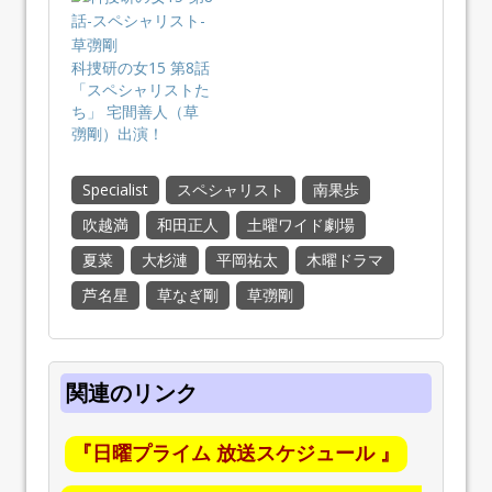
科捜研の女15 第8話
「スペシャリストた
ち」 宅間善人（草
彅剛）出演！
Specialist
スペシャリスト
南果歩
吹越満
和田正人
土曜ワイド劇場
夏菜
大杉漣
平岡祐太
木曜ドラマ
芦名星
草なぎ剛
草彅剛
関連のリンク
『日曜プライム 放送スケジュール 』