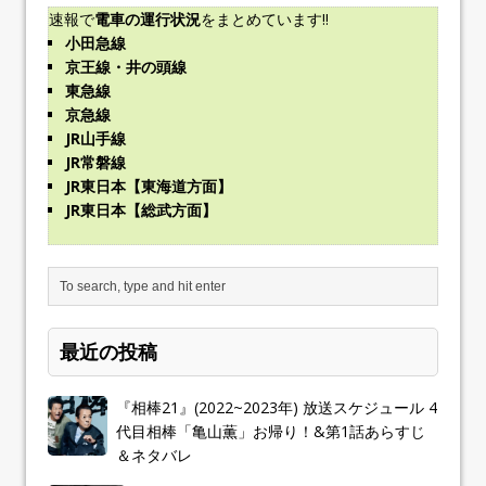
速報で
電車の運行状況
をまとめています!!
小田急線
京王線・井の頭線
東急線
京急線
JR山手線
JR常磐線
JR東日本【東海道方面】
JR東日本【総武方面】
最近の投稿
『相棒21』(2022~2023年) 放送スケジュール 4
代目相棒「亀山薫」お帰り！&第1話あらすじ
＆ネタバレ