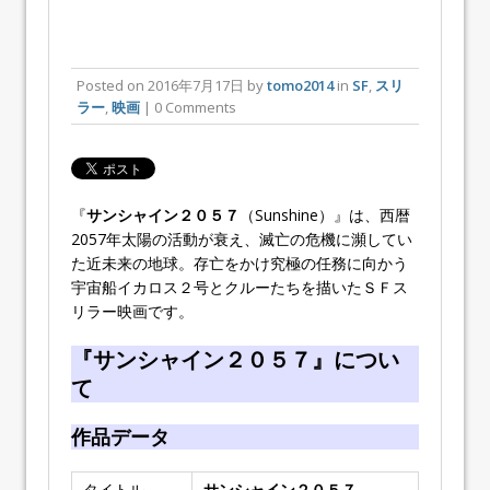
Posted on
2016年7月17日
by
tomo2014
in
SF
,
スリ
ラー
,
映画
| 0 Comments
『
サンシャイン２０５７
（Sunshine）』は、西暦
2057年太陽の活動が衰え、滅亡の危機に瀕してい
た近未来の地球。存亡をかけ究極の任務に向かう
宇宙船イカロス２号とクルーたちを描いたＳＦス
リラー映画です。
『サンシャイン２０５７』につい
て
作品データ
タイトル
サンシャイン２０５７