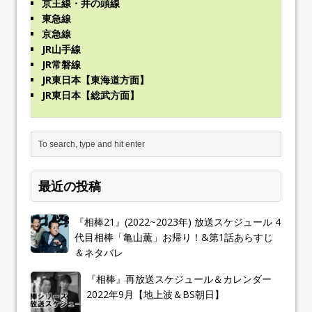
京王線・井の頭線
東急線
京急線
JR山手線
JR常磐線
JR東日本【東海道方面】
JR東日本【総武方面】
最近の投稿
『相棒21』(2022~2023年) 放送スケジュール 4
代目相棒「亀山薫」お帰り！&第1話あらすじ
＆ネタバレ
『相棒』再放送スケジュール＆カレンダー
2022年9月【地上波＆BS朝日】