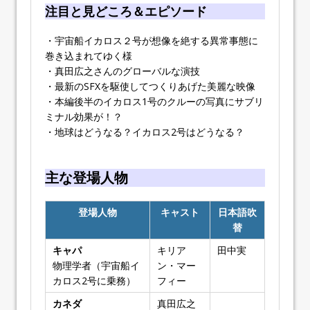
注目と見どころ＆エピソード
・宇宙船イカロス２号が想像を絶する異常事態に
巻き込まれてゆく様
・真田広之さんのグローバルな演技
・最新のSFXを駆使してつくりあげた美麗な映像
・本編後半のイカロス1号のクルーの写真にサブリ
ミナル効果が！？
・地球はどうなる？イカロス2号はどうなる？
主な登場人物
登場人物
キャスト
日本語吹
替
キャパ
キリア
田中実
物理学者（宇宙船イ
ン・マー
カロス2号に乗務）
フィー
カネダ
真田広之