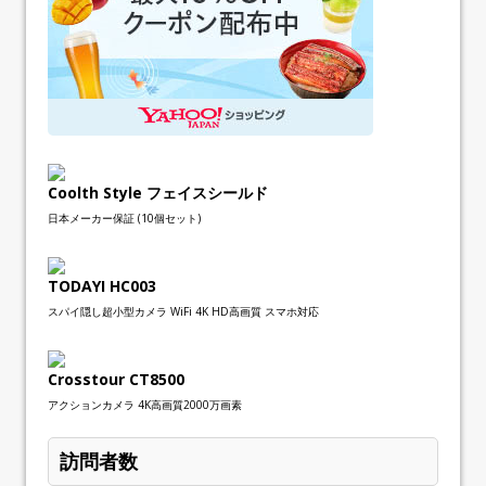
Coolth Style フェイスシールド
日本メーカー保証 (10個セット)
TODAYI HC003
スパイ隠し超小型カメラ WiFi 4K HD高画質 スマホ対応
Crosstour CT8500
アクションカメラ 4K高画質2000万画素
訪問者数