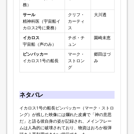
務）
サール
クリフ・
大川透
精神科医（宇宙船イ
カーティ
カロス2号に乗務）
ス
イカロス
チポ・チ
園崎未恵
宇宙船（声のみ）
ュン
ピンバッカー
マーク・
郷田ほづ
イカロス1号の船長
ストロン
み
グ
ネタバレ
イカロス1号の船長ピンバッカー（マーク・ストロ
ング）が残した映像には爛れた皮膚で「神の意思
だ」と語る彼自身の姿が記録され、メインフレー
ムは人為的に破壊されており、物資はおろか核弾