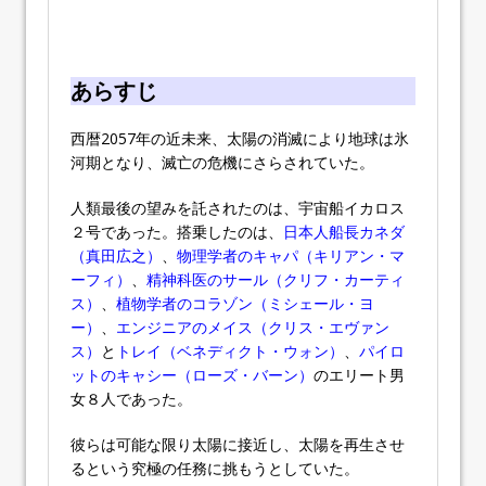
あらすじ
西暦2057年の近未来、太陽の消滅により地球は氷
河期となり、滅亡の危機にさらされていた。
人類最後の望みを託されたのは、宇宙船イカロス
２号であった。搭乗したのは、
日本人船長カネダ
（真田広之）
、
物理学者のキャパ（キリアン・マ
ーフィ）
、
精神科医のサール（クリフ・カーティ
ス）
、
植物学者のコラゾン（ミシェール・ヨ
ー）
、
エンジニアのメイス（クリス・エヴァン
ス）
と
トレイ（ベネディクト・ウォン）
、
パイロ
ットのキャシー（ローズ・バーン）
のエリート男
女８人であった。
彼らは可能な限り太陽に接近し、太陽を再生させ
るという究極の任務に挑もうとしていた。