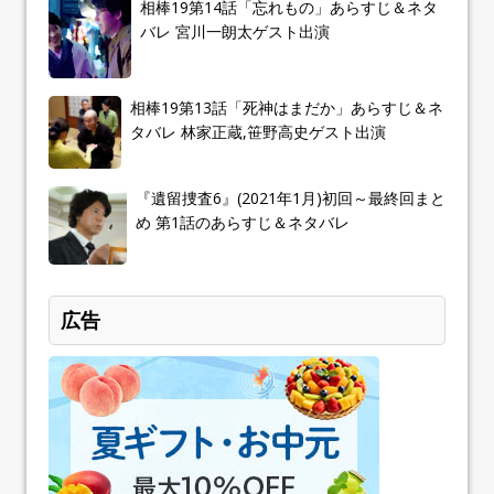
相棒19第14話「忘れもの」あらすじ＆ネタ
バレ 宮川一朗太ゲスト出演
相棒19第13話「死神はまだか」あらすじ＆ネ
タバレ 林家正蔵,笹野高史ゲスト出演
『遺留捜査6』(2021年1月)初回～最終回まと
め 第1話のあらすじ＆ネタバレ
広告