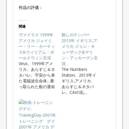
作品の評価：
関連
ヴァイラス 1999年
殺しのナンバー
アメリカ ジェイミ
2013年 イギリス,ア
ー・リー・カーティ
メリカ ジョン・キ
ス&ウィリアム・ボ
ューザック&マリ
ールドウィン主演
ン・アッカーマン主
Virus、1999年アメ
演
リカ、あらすじ＆ネ
The Numbers
タバレ。宇宙から来
Station、2013年イ
た電磁波生命体…乗
ギリス,アメリカ、
っ取られた船の運命
あらすじ＆ネタバ
は…
レ。CAIの乱…
トレーニング デイ
2001年 アメリカ デ