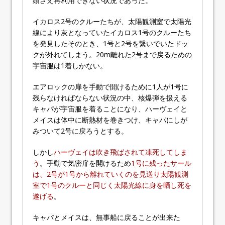
頭さえ再利用できない状況であった。
イカロス2号のクルーたちが、太陽観測室で太陽光
線により灰となっていたイカロス1号のクルーたち
を発見したそのとき、1号と2号を繋いでいたドッ
クが外れてしまう。20m離れた2号まで戻るための
宇宙服は1着しかない。
エアロックの扉を手動で開けるために1人が1号に
残らなければならない状況の中、核爆弾を扱える
キャパが宇宙服を着ることになり、ハーヴェイと
メイスは体中に断熱材を巻きつけ、キャパにしが
みついて2号に戻ろうとする。
しかし
ハーヴェイは吹き飛ばされて凍死してしま
う
。手動で気密扉を開けるため
1号に残ったサール
は、2号が1号から離れていくのを見送り太陽観測
室で1号のクルーと同じく太陽光線に身を晒し死を
遂げる
。
キャパとメイスは、無事船に戻ることが出来た