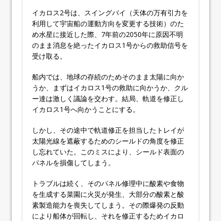
イカロス2号は、スイングバイ（天体の万有引力を
利用して宇宙船の運動方向を変更する技術）のた
め水星に接近した際、7年前の2050年に原因不明
のまま消息を絶ったイカロス1号からの救助信号を
受け取る。
船内では、地球の存続のためそのまま太陽に向か
うか、まずはイカロス1号の救助に向かうか、クル
ー達は激しく議論を交わす。結局、軌道を修正し
イカロス1号へ向かうことにする。
しかし、その途中で軌道修正を担当したトレイが
太陽光線を遮蔽するためのシールドの角度を修正
し忘れていた。このミスにより、シールド表面の
パネルを損傷してしまう。
トラブルは続く、そのパネル修理中に酸素や食物
を生成する菜園に火災が発生、大部分の酸素と酸
素製造能力を喪失してしまう。その際爆発の反動
により船体が回転し、それを修正するためイカロ