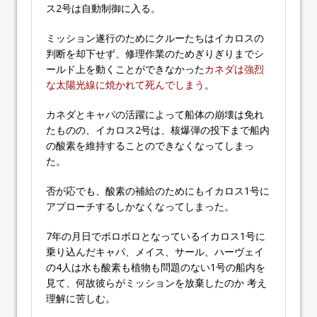
ス2号は自動制御に入る。
ミッション遂行のためにクルーたちはイカロスの
判断を却下せず、修理作業のためぎりぎりまでシ
ールド上を動くことができなかった
カネダは強烈
な太陽光線に焼かれて死んでしまう
。
カネダとキャパの活躍によって船体の崩壊は免れ
たものの、イカロス2号は、核爆弾の投下まで船内
の酸素を維持することのできなくなってしまっ
た。
否が応でも、酸素の補給のためにもイカロス1号に
アプローチするしかなくなってしまった。
7年の月日でボロボロとなっているイカロス1号に
乗り込んだキャパ、メイス、サール、ハーヴェイ
の4人は水も酸素も植物も問題のない1号の船内を
見て、何故彼らがミッションを放棄したのか 考え
理解に苦しむ。