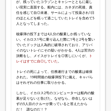
が、残っていたコラゾンとキャシーとともに厳し
い現実に直面する。船内には、カネダの死後、責
任を感じて自◎未遂、サールによって投薬され1日
のほとんどを眠って過ごしていたトレイを含めて5
人となってしまった。
核爆弾の投下までは4人分の酸素しか残っていな
い。イカロス1号に乗り込んだ際に1号と2号を繋い
でいたドックは人為的に破壊されており、アリバ
イのないトレイにその疑いがかかる。4人は苦渋の
決断をし、メイスがトレイを◎害しにいくが、
ト
レイはすでに自◎していた
。
トレイの死によって、任務遂行までの酸素は確保
された。19時間後の核爆弾投下に備え、キャパら
はそれぞれの仕事に取りかかる。
しかし、イカロス2号のコンピューターは船内の酸
素が足りないと告げた。なぜなら、存在しないは
ずの5人目のクルーが乗っていると答えたから
だ！ 誰なのだ！？