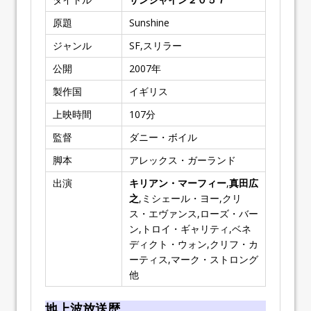
原題
Sunshine
ジャンル
SF,スリラー
公開
2007
年
製作国
イギリス
上映時間
107
分
監督
ダニー・ボイル
脚本
アレックス・ガーランド
出演
キリアン・マーフィー
,
真田広
之
,ミシェール・ヨー,クリ
ス・エヴァンス,ローズ・バー
ン,トロイ・ギャリティ,ベネ
ディクト・ウォン,クリフ・カ
ーティス,マーク・ストロング
他
地上波放送歴