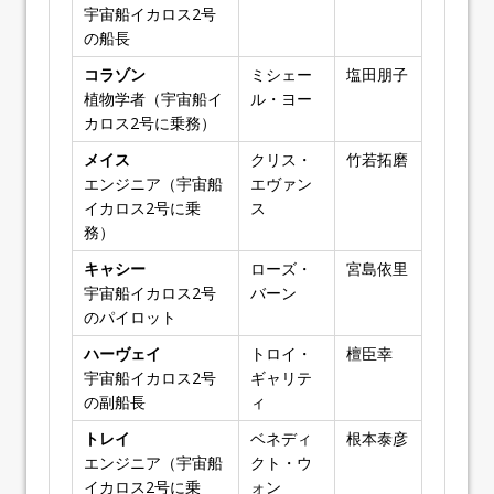
宇宙船イカロス2号
の船長
コラゾン
ミシェー
塩田朋子
植物学者（宇宙船イ
ル・ヨー
カロス2号に乗務）
メイス
クリス・
竹若拓磨
エンジニア（宇宙船
エヴァン
イカロス2号に乗
ス
務）
キャシー
ローズ・
宮島依里
宇宙船イカロス2号
バーン
のパイロット
ハーヴェイ
トロイ・
檀臣幸
宇宙船イカロス2号
ギャリテ
の副船長
ィ
トレイ
ベネディ
根本泰彦
エンジニア（宇宙船
クト・ウ
イカロス2号に乗
ォン