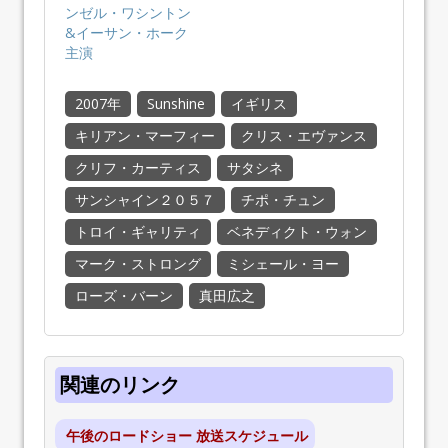
ンゼル・ワシントン
&イーサン・ホーク
主演
2007年
Sunshine
イギリス
キリアン・マーフィー
クリス・エヴァンス
クリフ・カーティス
サタシネ
サンシャイン２０５７
チポ・チュン
トロイ・ギャリティ
ベネディクト・ウォン
マーク・ストロング
ミシェール・ヨー
ローズ・バーン
真田広之
関連のリンク
午後のロードショー 放送スケジュール