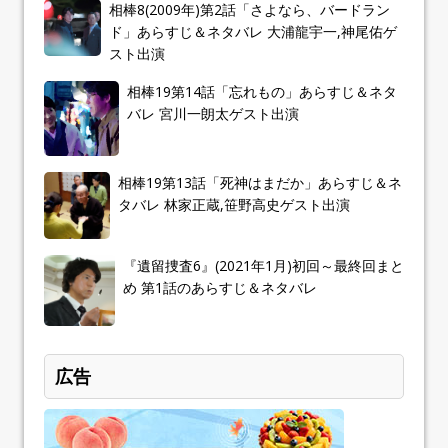
相棒8(2009年)第2話「さよなら、バードラン
ド」あらすじ＆ネタバレ 大浦龍宇一,神尾佑ゲ
スト出演
相棒19第14話「忘れもの」あらすじ＆ネタ
バレ 宮川一朗太ゲスト出演
相棒19第13話「死神はまだか」あらすじ＆ネ
タバレ 林家正蔵,笹野高史ゲスト出演
『遺留捜査6』(2021年1月)初回～最終回まと
め 第1話のあらすじ＆ネタバレ
広告