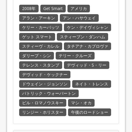
2008年
Get Smart
アメリカ
アラン・アーキン
アン・ハサウェイ
ケリー・カーバッツ
ケン・デイヴィシャン
ゲット スマート
スティーブン・ダンハム
スティーヴ・カレル
タチアナ・カブロヴァ
ダリープ・シン
テリー・クルーズ
テレンス・スタンプ
デヴィッド・S・リー
デヴィッド・ケックナー
ドウェイン・ジョンソン
ネイト・トレンス
パトリック・ウォーバートン
ビル・ロマノウスキー
マシ・オカ
リンジー・ホリスター
午後のロードショー