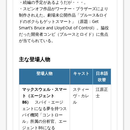
・続編の予定があるようだが・・・。
・スピンオフ作品がワーナー・ブラザーズにより
制作されえた。劇場未公開作品「ブルース&ロイ
ドのボクらもゲットスマート」（原題：Get
Smart’s Bruce and Lloyd:Out of Control）。脇役
だった開発者コンビ（ブルースとロイド）に焦点
が当てられている。
主な登場人物
登場人物
キャスト
日本語
吹替
マックスウェル・スマー
スティー
江原正
ト（エージェント
ヴ・カレ
士
86）
スパイ・エージ
ル
ェントになる夢を持つス
パイ機関「コントロー
ル」所属の分析官、エー
ジェント86になる