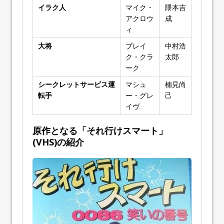
イラク人
マイク・
隈本吉
アクロウ
成
ィ
大将
ブレイ
中村浩
ク・クラ
太郎
ーク
シークレットサービス運
マシュ
楠見尚
転手
ー・グレ
己
イヴ
原作となる「それ行けスマート」
(VHS)の紹介