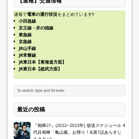
【速報】交通情報
速報で
電車の運行状況
をまとめています!!
小田急線
京王線・井の頭線
東急線
京急線
JR山手線
JR常磐線
JR東日本【東海道方面】
JR東日本【総武方面】
最近の投稿
『相棒21』(2022~2023年) 放送スケジュール 4
代目相棒「亀山薫」お帰り！&第1話あらすじ
＆ネタバレ