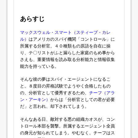
あらすじ
マックスウェル・スマート（スティーブ・カレ
ル）
はアメリカのスパイ機関「コントロール」に
所属する分析官。４０種類もの原語を自在に操
り、テ〇リストがふと漏らした家庭のもめ事から
さえも、重要情報を読み取る分析能力と情報収集
能力を持っている。
そんな彼の夢はスパイ・エージェントになるこ
と。８度目の昇格試験でようやく合格したもの
の、分析官として優秀すぎるため、
チーフ（アラ
ン・アーキン）
からは「分析官としての君が必要
だ」と言われ、却下されてしまう。
そんなある日、敵対する悪の組織カオスが、コン
トロール本部を襲撃。所属するエージェント全員
の身元が知られてしまう。やむなく、チーフはス