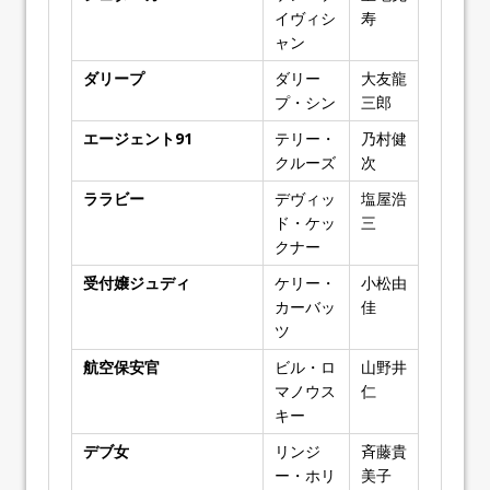
イヴィシ
寿
ャン
ダリープ
ダリー
大友龍
プ・シン
三郎
エージェント91
テリー・
乃村健
クルーズ
次
ララビー
デヴィッ
塩屋浩
ド・ケッ
三
クナー
受付嬢ジュディ
ケリー・
小松由
カーバッ
佳
ツ
航空保安官
ビル・ロ
山野井
マノウス
仁
キー
デブ女
リンジ
斉藤貴
ー・ホリ
美子