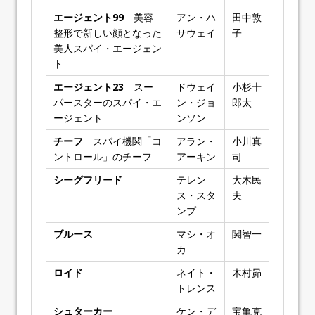
エージェント99
美容
アン・ハ
田中敦
整形で新しい顔となった
サウェイ
子
美人スパイ・エージェン
ト
エージェント23
スー
ドウェイ
小杉十
パースターのスパイ・エ
ン・ジョ
郎太
ージェント
ンソン
チーフ
スパイ機関「コ
アラン・
小川真
ントロール」のチーフ
アーキン
司
シーグフリード
テレン
大木民
ス・スタ
夫
ンプ
ブルース
マシ・オ
関智一
カ
ロイド
ネイト・
木村昴
トレンス
シュターカー
ケン・デ
宝亀克