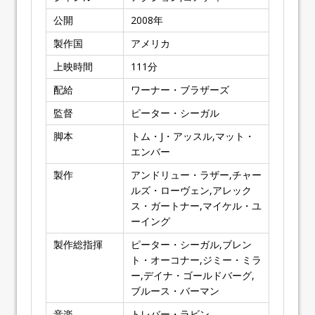
公開
2008
年
製作国
アメリカ
上映時間
111
分
配給
ワーナー・ブラザーズ
監督
ピーター・シーガル
脚本
トム・J・アッスル,マット・
エンバー
製作
アンドリュー・ラザー,チャー
ルズ・ローヴェン,アレック
ス・ガートナー,マイケル・ユ
ーイング
製作総指揮
ピーター・シーガル,ブレン
ト・オーコナー,ジミー・ミラ
ー,デイナ・ゴールドバーグ,
ブルース・バーマン
音楽
トレバー・ラビン