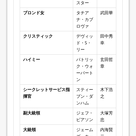
スター
ブロンド女
タチア
武田華
ナ・カブ
ロヴァ
クリスティック
デヴィッ
田中秀
ド・S・
幸
リー
ハイミー
パトリッ
玄田哲
ク・ウォ
章
ーバート
ン
シークレットサービス指
スティー
木下浩
揮官
ブン・ダ
之
ンハム
副大統領
ジェフ・
大塚芳
ピアソン
忠
大統領
ジェーム
内海賢