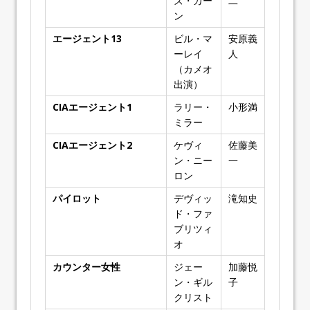
ズ・カー
二
ン
エージェント13
ビル・マ
安原義
ーレイ
人
（カメオ
出演）
CIAエージェント1
ラリー・
小形満
ミラー
CIAエージェント2
ケヴィ
佐藤美
ン・ニー
一
ロン
パイロット
デヴィッ
滝知史
ド・ファ
ブリツィ
オ
カウンター女性
ジェー
加藤悦
ン・ギル
子
クリスト