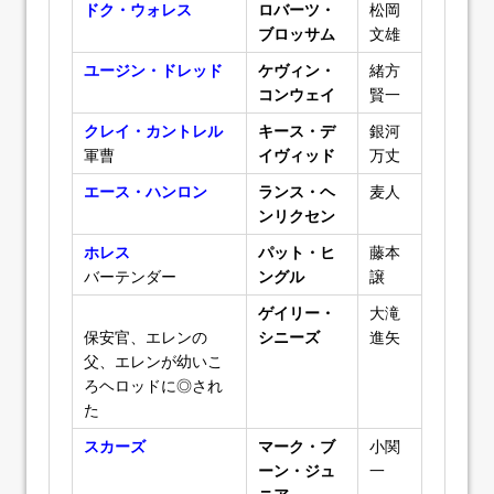
ドク・ウォレス
ロバーツ・
松岡
ブロッサム
文雄
ユージン・ドレッド
ケヴィン・
緒方
コンウェイ
賢一
クレイ・カントレル
キース・デ
銀河
軍曹
イヴィッド
万丈
エース・ハンロン
ランス・ヘ
麦人
ンリクセン
ホレス
パット・ヒ
藤本
バーテンダー
ングル
譲
ゲイリー・
大滝
保安官、エレンの
シニーズ
進矢
父、エレンが幼いこ
ろヘロッドに◎され
た
スカーズ
マーク・ブ
小関
ーン・ジュ
一