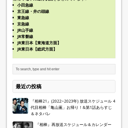
小田急線
京王線・井の頭線
東急線
京急線
JR山手線
JR常磐線
JR東日本【東海道方面】
JR東日本【総武方面】
最近の投稿
『相棒21』(2022~2023年) 放送スケジュール 4
代目相棒「亀山薫」お帰り！&第1話あらすじ
＆ネタバレ
『相棒』再放送スケジュール＆カレンダー