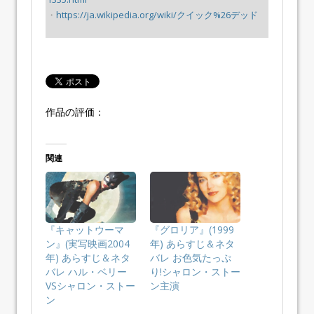
・
https://ja.wikipedia.org/wiki/クイック%26デッド
作品の評価：
関連
『キャットウーマ
『グロリア』(1999
ン』(実写映画2004
年) あらすじ＆ネタ
年) あらすじ＆ネタ
バレ お色気たっぷ
バレ ハル・ベリー
り!シャロン・ストー
VSシャロン・ストー
ン主演
ン