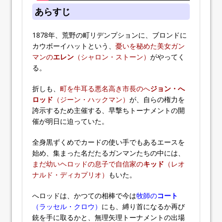
あらすじ
1878年、荒野の町リデンプションに、ブロンドに
カウボーイハットという、
憂いを秘めた美女ガン
マンの
エレン
（シャロン・ストーン）
がやってく
る。
折しも、
町を牛耳る悪名高き市長のへ
ジョン・へ
ロッド
（ジーン・ハックマン）
が、自らの権力を
誇示するため主催する、早撃ちトーナメントの開
催が明日に迫っていた。
全身黒ずくめでカードの使い手でもあるエースを
始め、集まった名だたるガンマンたちの中には、
まだ幼いヘロッドの息子で自信家の
キッド
（レオ
ナルド・ディカプリオ）
もいた。
へロッドは、かつての相棒で今は
牧師の
コート
（ラッセル・クロウ）
にも、縛り首になるか再び
銃を手に取るかと、無理矢理トーナメントの出場