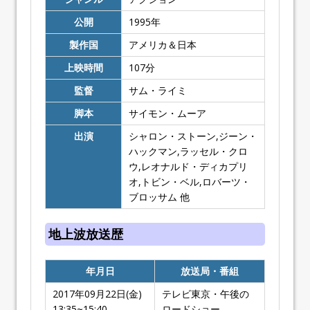
公開
1995
年
製作国
アメリカ＆日本
上映時間
107
分
監督
サム・ライミ
脚本
サイモン・ムーア
出演
シャロン・ストーン,ジーン・
ハックマン,ラッセル・クロ
ウ,レオナルド・ディカプリ
オ,トビン・ベル,ロバーツ・
ブロッサム 他
地上波放送歴
年月日
放送局・番組
2017年09月22日(金)
テレビ東京・午後の
13:35~15:40
ロードショー