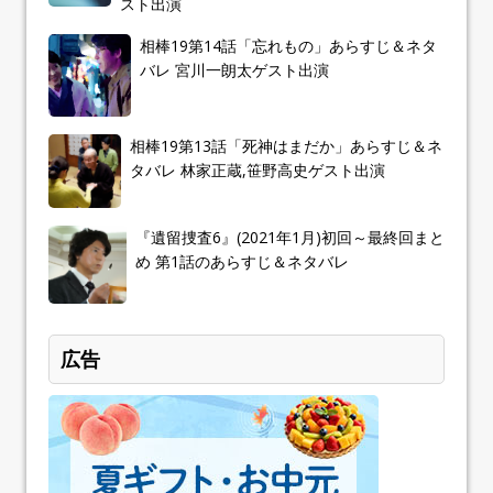
スト出演
相棒19第14話「忘れもの」あらすじ＆ネタ
バレ 宮川一朗太ゲスト出演
相棒19第13話「死神はまだか」あらすじ＆ネ
タバレ 林家正蔵,笹野高史ゲスト出演
『遺留捜査6』(2021年1月)初回～最終回まと
め 第1話のあらすじ＆ネタバレ
広告