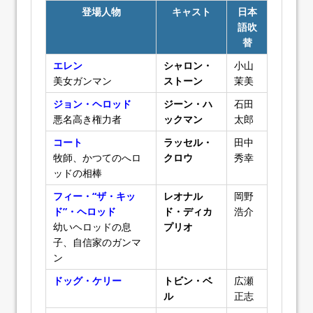
登場人物
キャスト
日本
語吹
替
エレン
シャロン・
小山
美女ガンマン
ストーン
茉美
ジョン・ヘロッド
ジーン・ハ
石田
悪名高き権力者
ックマン
太郎
コート
ラッセル・
田中
牧師、かつてのへロ
クロウ
秀幸
ッドの相棒
フィー・“ザ・キッ
レオナル
岡野
ド”・ヘロッド
ド・ディカ
浩介
幼いヘロッドの息
プリオ
子、自信家のガンマ
ン
ドッグ・ケリー
トビン・ベ
広瀬
ル
正志