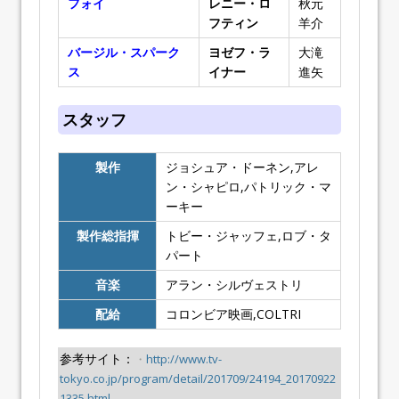
フォイ
レニー・ロ
秋元
フティン
羊介
バージル・スパーク
ヨゼフ・ラ
大滝
ス
イナー
進矢
スタッフ
製作
ジョシュア・ドーネン,アレ
ン・シャピロ,パトリック・マ
ーキー
製作総指揮
トビー・ジャッフェ,ロブ・タ
パート
音楽
アラン・シルヴェストリ
配給
コロンビア映画,COLTRI
参考サイト：
・
http://www.tv-
tokyo.co.jp/program/detail/201709/24194_20170922
1335.html