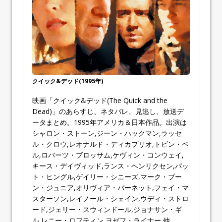
クイック&デッド(1995年)
映画「クイック&デッド(The Quick and the
Dead)」のあらすじ、ネタバレ、見逃し、放送デ
ータまとめ。1995年アメリカ＆日本作品。出演は
シャロン・ストーン,ジーン・ハックマン,ラッセ
ル・クロウ,レオナルド・ディカプリオ,トビン・ベ
ル,ロバーツ・ブロッサム,ケヴィン・コンウェイ,
キース・デイヴィッド,ランス・ヘンリクセン,パッ
ト・ヒングル,ゲイリー・シニーズ,マーク・ブー
ン・ジュニア,オリヴィア・バーネット,フェイ・マ
スターソン,レイノール・シェイン,ウディ・ストロ
ード,ジェリー・スウィンドール,ジョナサン・ギ
ル,レニー・ロフティン,ヨゼフ・ライナー 他。