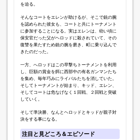
を迫る。
そんなコートをエレンが助けるが、そこで銃の腕
を認められた彼女も、コートと共にトーナメント
に参加することになる。実はエレンは、幼い頃に
保安官だった父がヘロッドに殺されていて、その
復讐を果たすため銃の腕を磨き、町に乗り込んで
きたのだった。
一方、へロッドはこの早撃ちトーナメントを利用
し、巨額の賞金を餌に西部中の有名ガンマンたち
を集め、毎年巧みにライバルたちを消していた。
そしてトーナメントが始まり、キッド、エレン、
そしてコートは危なげなく１回戦、２回戦と突破
していく。
そして準決勝、なんとヘロッドとキッドが親子対
決をする事になる。
注目と見どころ＆エピソード