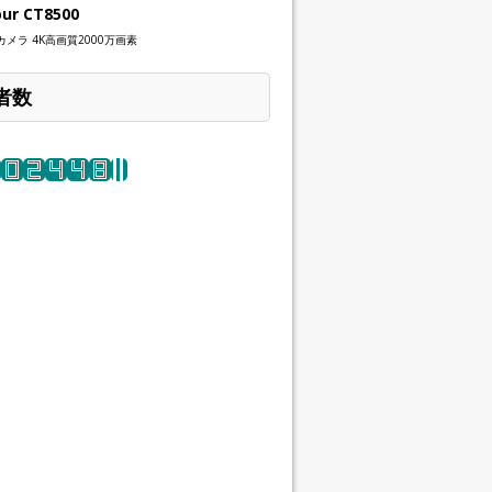
our CT8500
メラ 4K高画質2000万画素
者数