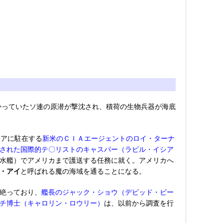
向かっていたソ連の原潜が撃沈され、積荷の生物兵器が海底
リアに駐在する
新米のＣＩＡエージェントのロイ・ターナ
された国際的テ〇リストのキャスパー（ラビル・イシア
水艦）でアメリカまで護送する任務に就く。アメリカへ
・アイ
と呼ばれる魔の海域を通ることになる。
絶っており、
艦長のジャック・ショウ（デビッド・ビー
チ博士（キャロリン・ロウリー）
は、以前から調査を行