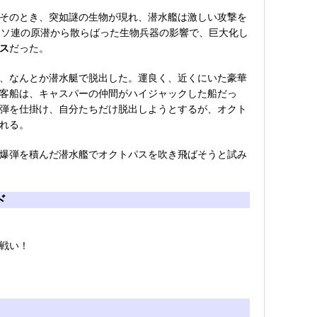
そのとき、突如謎の生物が現れ、潜水艦は激しい攻撃を
たソ連の原潜から散らばった生物兵器の影響で、巨大化し
ス
だった。
、なんとか潜水艇で脱出した。運良く、近くにいた豪華
客船は、キャスパーの仲間がハイジャックした船だっ
弾を仕掛け、自分たちだけ脱出しようとするが、オクト
れる。
爆弾を積んだ潜水艦でオクトパスを吹き飛ばそうと試み
ド
戦い！