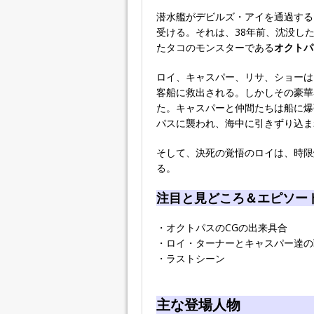
潜水艦がデビルズ・アイを通過する
受ける。それは、38年前、沈没し
たタコのモンスターである
オクトパ
ロイ、キャスパー、リサ、ショーは
客船に救出される。しかしその豪華
た。キャスパーと仲間たちは船に爆
パスに襲われ、海中に引きずり込ま
そして、決死の覚悟のロイは、時限
る。
注目と見どころ＆エピソー
・オクトパスのCGの出来具合
・ロイ・ターナーとキャスパー達の
・ラストシーン
主な登場人物