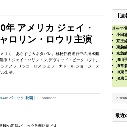
【速
00年 アメリカ ジェイ・
速報で
小田
キャロリン・ロウリ主演
京王
東急
京急
0年アメリカ、あらすじ＆ネタバレ。極秘任務遂行中の潜水艦
JR山
襲来！ジェイ・ハリントン,デヴィッド・ビークロフト,
JR常
シアノフ,リッコ・ロス,ジェフ・ナトール,ジョージ・ス
JR
ガル出演。
JR
14
in
パニック
,
映画
| 1 Comment
最近
、戦慄の海洋パニックB級映画です。