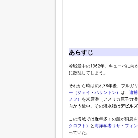
あらすじ
冷戦最中の1962年。キューバに
に散乱してしまう。
それから時は流れ38年後、ブルガ
ー（ジェイ・ハリントン）
は、
逮捕
ノフ）
を米原潜（アメリカ原子力潜
向かう途中、その潜水艦は
デビルズ
この海域では近年多くの船が消息を
クロフト）
と
海洋学者リサ・フィン
っていた。