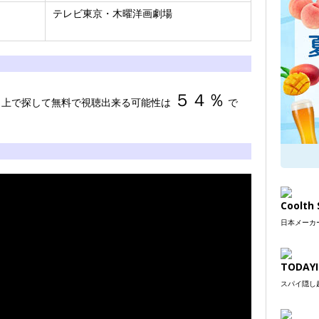
テレビ東京・木曜洋画劇場
５４％
サイト上で探して無料で視聴出来る可能性は
で
Coolt
日本メーカー
TODAYI
スパイ隠し超