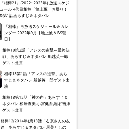
『相棒21』(2022~2023年) 放送スケジ
ュール 4代目相棒「亀山薫」お帰り！
&第1話あらすじ＆ネタバレ
『相棒』再放送スケジュール＆カレ
ンダー 2022年9月【地上波＆BS朝
日】
相棒18第2話「アレスの進撃～最終決
戦」あらすじ＆ネタバレ 船越英一郎
ゲスト出演
相棒18第1話「アレスの進撃」あら
すじ＆ネタバレ 船越英一郎ゲスト出
演
相棒18第13話「神の声」あらすじ＆
ネタバレ 松居直美,小宮健吾,粕谷吉洋
ゲスト出演
相棒12(2014年)第13話「右京さんの友
達」あらすじ＆ネタバレ 尾美としの