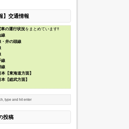
報】交通情報
電車の運行状況
をまとめています!!
急線
線・井の頭線
線
線
手線
磐線
東日本【東海道方面】
東日本【総武方面】
の投稿