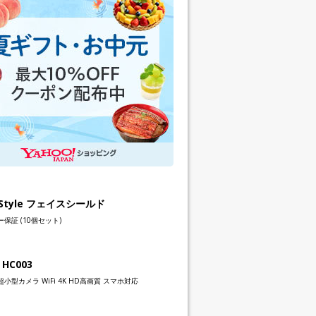
h Style フェイスシールド
保証 (10個セット)
 HC003
小型カメラ WiFi 4K HD高画質 スマホ対応