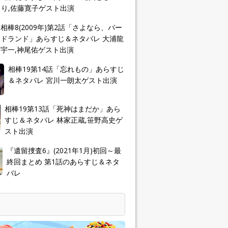
り,佐藤寛子ゲスト出演
相棒8(2009年)第2話「さよなら、バー
ドランド」あらすじ＆ネタバレ 大浦龍
宇一,神尾佑ゲスト出演
相棒19第14話「忘れもの」あらすじ
＆ネタバレ 宮川一朗太ゲスト出演
相棒19第13話「死神はまだか」あら
すじ＆ネタバレ 林家正蔵,笹野高史ゲ
スト出演
『遺留捜査6』(2021年1月)初回～最
終回まとめ 第1話のあらすじ＆ネタ
バレ