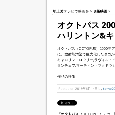
地上波テレビで映画を
>
Ｂ級映画
>
オクトパス 20
ハリントン&
オクトパス（OCTOPUS）200
に、放射能汚染で巨大化したタコが
キャロリン・ロウリー,ラヴィル・イ
タンチェフ,マーティン・マクドウ
作品の評価：
Posted on
2016年6月14日
by
tomo20
『
オクトパス
（OCTOPUS）』は