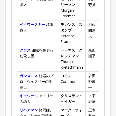
ボス
リーマン
芳貞
Morgan
Freeman
ペクワースキー
銃弾
テレンス・ス
羽佐
職人
タンプ
間道
Terence
夫
Stamp
クロス
組織を裏切っ
トーマス・ク
森田
た殺し屋
レッチマン
順平
Thomas
Kretschmann
ガンスミス
銃器のプ
コモン
多田
ロ、ウェスリーの訓
Common
野曜
練士
平
キャシー
ウェスリー
クリステン・
木下
の恋人
ヘイガー
紗華
リペアマン
拷問師、
マーク・ウォ
三木
ウェスリーの訓練士
ーレン
眞一