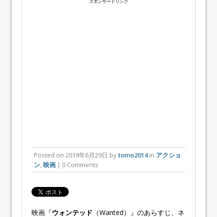
スポンサードリンク
Posted on
2019年6月29日
by
tomo2014
in
アクショ
ン
,
映画
| 0 Comments
映画『
ウォンテッド
（Wanted）』のあらすじ、ネ