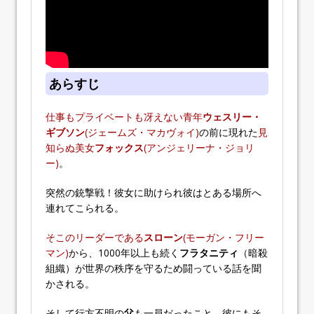
あらすじ
仕事もプライベートも冴えない青年
ウェスリー・
ギブソン
(ジェームズ・マカヴォイ)
の前に現れた
見
知らぬ美女
フォックス
(アンジェリーナ・ジョリ
ー)
。
突然の銃撃戦！彼女に助けられ彼はとある場所へ
連れてこられる。
そこのリーダーである
スローン
(モーガン・フリー
マン)
から、1000年以上も続く
フラタニティ
（暗殺
組織）が世界の秩序を守るため闘っている話を聞
かされる。
そして行方不明の
父
も一員だったこと、彼にもそ