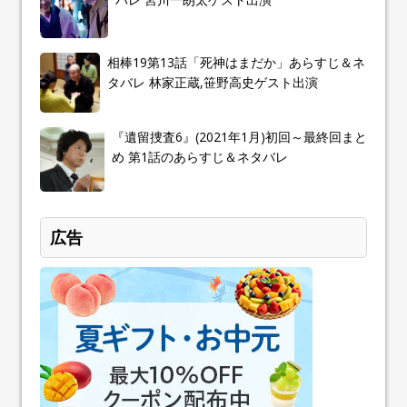
相棒19第13話「死神はまだか」あらすじ＆ネ
タバレ 林家正蔵,笹野高史ゲスト出演
『遺留捜査6』(2021年1月)初回～最終回まと
め 第1話のあらすじ＆ネタバレ
広告