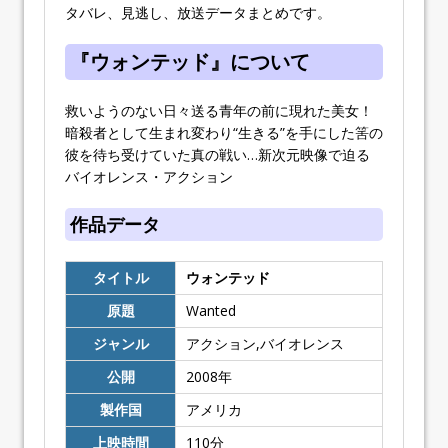
タバレ、見逃し、放送データまとめです。
『ウォンテッド』について
救いようのない日々送る青年の前に現れた美女！
暗殺者として生まれ変わり“生きる”を手にした筈の
彼を待ち受けていた真の戦い…新次元映像で迫る
バイオレンス・アクション
作品データ
タイトル
ウォンテッド
原題
Wanted
ジャンル
アクション,バイオレンス
公開
2008
年
製作国
アメリカ
上映時間
110
分