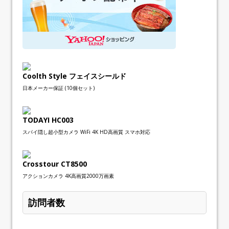
Coolth Style フェイスシールド
日本メーカー保証 (10個セット)
TODAYI HC003
スパイ隠し超小型カメラ WiFi 4K HD高画質 スマホ対応
Crosstour CT8500
アクションカメラ 4K高画質2000万画素
訪問者数