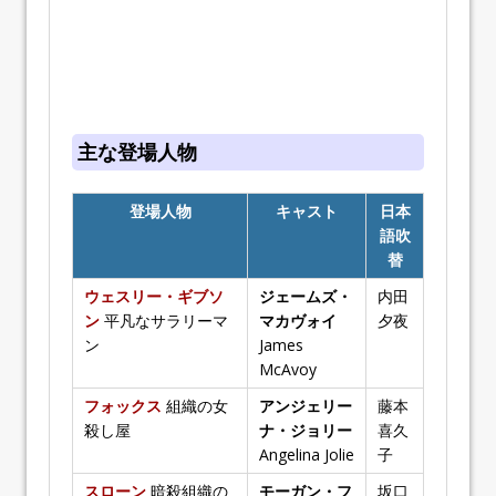
主な登場人物
登場人物
キャスト
日本
語吹
替
ウェスリー・ギブソ
ジェームズ・
内田
ン
平凡なサラリーマ
マカヴォイ
夕夜
ン
James
McAvoy
フォックス
組織の女
アンジェリー
藤本
殺し屋
ナ・ジョリー
喜久
Angelina Jolie
子
スローン
暗殺組織の
モーガン・フ
坂口