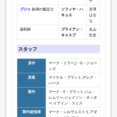
子
プジャ
銃弾の鑑定士
ソフィヤ・ハ
宮澤
キュエ
はる
な
薬剤師
ブライアン・
丸山
キャスプ
壮史
スタッフ
原作
マーク・ミラー,J・G・ジョー
ンズ
原案
マイケル・ブラント,デレク・
ハース
製作
マーク・E・プラット,ジム・
レムリー,ジェイソン・ネッタ
ー,イアイン・スミス
製作総指揮
マーク・シルヴェストリ,アダ