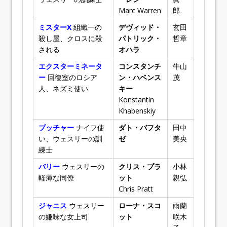
Marc Warren
郎
ミスターX
組織一の
デヴィッド・
玄田
殺し屋、クロスに殺
パトリック・
哲章
される
オハラ
エクスターミネータ
コンスタンチ
牛山
ー
回復室のロシア
ン・ハベンス
茂
人、ネズミ使い
キー
Konstantin
Khabenskiy
ブッチャー
ナイフ使
ダト・バフタ
田中
い、ウェスリーの訓
ゼ
美央
練士
バリー
ウェスリーの
クリス・プラ
小林
軽薄な同僚
ット
親弘
Chris Pratt
ジャニス
ウェスリー
ローナ・スコ
雨蘭
の嫌味な女上司
ット
咲木