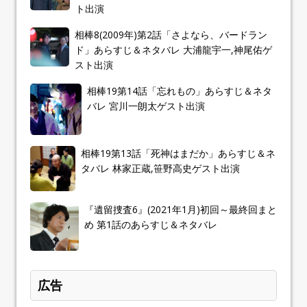
ト出演
相棒8(2009年)第2話「さよなら、バードラン
ド」あらすじ＆ネタバレ 大浦龍宇一,神尾佑ゲ
スト出演
相棒19第14話「忘れもの」あらすじ＆ネタ
バレ 宮川一朗太ゲスト出演
相棒19第13話「死神はまだか」あらすじ＆ネ
タバレ 林家正蔵,笹野高史ゲスト出演
『遺留捜査6』(2021年1月)初回～最終回まと
め 第1話のあらすじ＆ネタバレ
広告