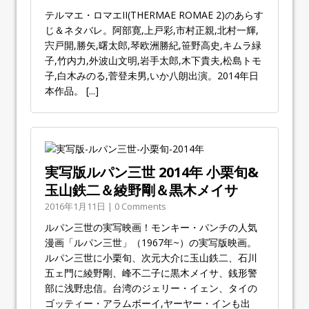
テルマエ・ロマエII(THERMAE ROMAE 2)のあらす
じ＆ネタバレ。阿部寛,上戸彩,市村正親,北村一輝,
宍戸開,勝矢,曙太郎,琴欧洲勝紀,笹野高史,キムラ緑
子,竹内力,外波山文明,岩手太郎,木下貴夫,松島トモ
子,白木みのる,菅登未男,いか八朗出演。2014年日
本作品。
[...]
実写版ルパン三世 2014年 小栗旬&
玉山鉄二＆綾野剛＆黒木メイサ
2016年1月11日 | 0 Comments
ルパン三世の実写映画！モンキー・パンチの人気
漫画「ルパン三世」（1967年~）の実写版映画。
ルパン三世に小栗旬、次元大介に玉山鉄二、石川
五ェ門に綾野剛、峰不二子に黒木メイサ、銭形警
部に浅野忠信。台湾のジェリー・イェン、タイの
ゴッティー・アラムボーイ,ヤーヤー・インも出