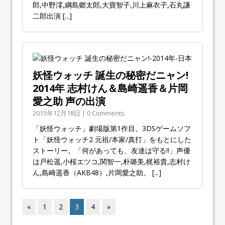
郎,中野澪,綱島郷太郎,大寶智子,川上麻衣子,石丸謙
二郎出演
[...]
妖怪ウォッチ 誕生の秘密だニャン!
2014年 志村けん＆島崎遥香＆片岡
愛之助 声の出演
2015年12月18日 | 0 Comments
「妖怪ウォッチ」劇場版第1作目。3DSゲームソフ
ト「妖怪ウォッチ2 元祖/本家/真打」をもとにした
ストーリー。「何があっても、友達は守る!!」声優
は戸松遥,小桜エツコ,関智一,朴璐美,梶裕貴,志村け
ん,島崎遥香（AKB48）,片岡愛之助。
[...]
«
1
2
3
4
»