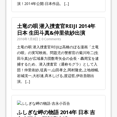
演！2014年公開-日本作品。
[...]
土竜の唄 潜入捜査官REIJI 2014年
日本 生田斗真&仲里依紗出演
2016年1月8日 | 0 Comments
土竜の唄 潜入捜査官REIJIは高橋のぼる漫画「土竜
の唄」の実写映画。問題児の警察官の菊川玲二(生
田斗真)が広域暴力団数寄矢会の会長・轟周宝を逮
捕するため、潜入捜査官（通称モグラ）として入
団！仲里依紗,堤真一,山田孝之,岡村隆史,上地雄輔,
岩城滉一,大杉漣,斉木しげる,渡辺哲,伊吹吾朗出
演。
[...]
ふしぎな岬の物語 2014年 日本 吉