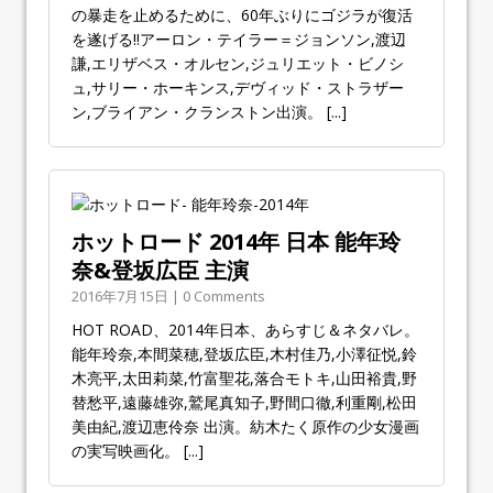
の暴走を止めるために、60年ぶりにゴジラが復活
を遂げる!!アーロン・テイラー＝ジョンソン,渡辺
謙,エリザベス・オルセン,ジュリエット・ビノシ
ュ,サリー・ホーキンス,デヴィッド・ストラザー
ン,ブライアン・クランストン出演。
[...]
ホットロード 2014年 日本 能年玲
奈&登坂広臣 主演
2016年7月15日 | 0 Comments
HOT ROAD、2014年日本、あらすじ＆ネタバレ。
能年玲奈,本間菜穂,登坂広臣,木村佳乃,小澤征悦,鈴
木亮平,太田莉菜,竹富聖花,落合モトキ,山田裕貴,野
替愁平,遠藤雄弥,鷲尾真知子,野間口徹,利重剛,松田
美由紀,渡辺恵伶奈 出演。紡木たく原作の少女漫画
の実写映画化。
[...]