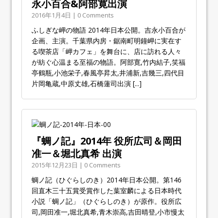
永小百合&阿部寛出演
2016年1月4日 | 0 Comments
ふしぎな岬の物語 2014年日本公開。吉永小百合が
企画、主演。千葉県内房・鋸南町明鐘岬に実在す
る喫茶店「岬カフェ」を舞台に、店に訪れる人々
が紡ぐ心温まる至福の物語。阿部寛,竹内結子,笑福
亭鶴瓶,小池栄子,春風亭昇太,井浦新,吉幾三,四代目
片岡亀蔵,中原丈雄,石橋蓮司出演
[...]
『蜩ノ記』2014年 役所広司＆岡田
准一＆堀北真希 出演
2015年12月23日 | 0 Comments
蜩ノ記（ひぐらしのき）2014年日本公開。第146
回直木三十五賞受賞作した葉室麟による日本時代
小説「蜩ノ記」（ひぐらしのき）が原作。役所広
司,岡田准一,堀北真希,青木崇高,吉田晴登,小市慢太