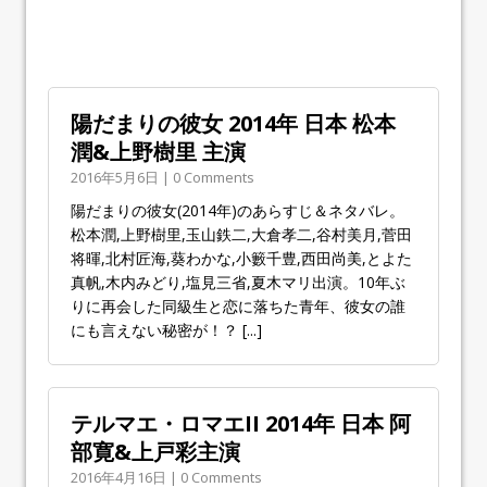
陽だまりの彼女 2014年 日本 松本
潤&上野樹里 主演
2016年5月6日 | 0 Comments
陽だまりの彼女(2014年)のあらすじ＆ネタバレ。
松本潤,上野樹里,玉山鉄二,大倉孝二,谷村美月,菅田
将暉,北村匠海,葵わかな,小籔千豊,西田尚美,とよた
真帆,木内みどり,塩見三省,夏木マリ出演。10年ぶ
りに再会した同級生と恋に落ちた青年、彼女の誰
にも言えない秘密が！？
[...]
テルマエ・ロマエII 2014年 日本 阿
部寛&上戸彩主演
2016年4月16日 | 0 Comments