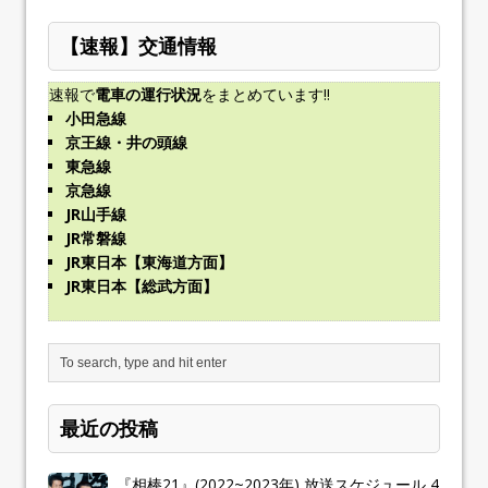
【速報】交通情報
速報で
電車の運行状況
をまとめています!!
小田急線
京王線・井の頭線
東急線
京急線
JR山手線
JR常磐線
JR東日本【東海道方面】
JR東日本【総武方面】
最近の投稿
『相棒21』(2022~2023年) 放送スケジュール 4