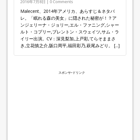
2016年7月8日 | 0 Comments
Maleficent、2014年アメリカ、あらすじ＆ネタバ
レ。「眠れる森の美女」に隠された秘密が！？ア
ンジェリーナ・ジョリー,エル・ファニング,シャー
ルト・コプリー,ブレントン・スウェイツ,サム・ラ
イリー出演。CV：深見梨加,上戸彩,てらそままさ
き,立花慎之介,阪口周平,福田彩乃,萩尾みどり。
[...]
スポンサｰドリンク