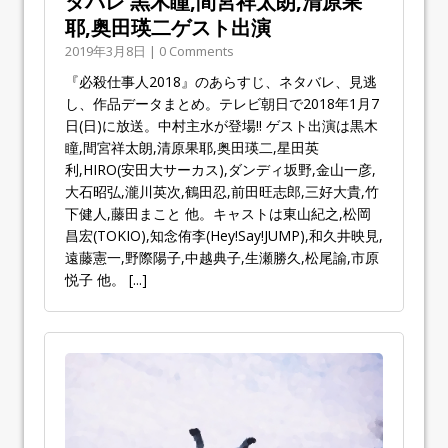
タバレ 黒木瞳,間宮祥太朗,清原果
耶,奥田瑛二ゲスト出演
2019年3月8日 | 0 Comments
『必殺仕事人2018』のあらすじ、ネタバレ、見逃
し、作品データまとめ。テレビ朝日で2018年1月7
日(日)に放送。中村主水が登場!! ゲスト出演は黒木
瞳,間宮祥太朗,清原果耶,奥田瑛二,星田英
利,HIRO(安田大サーカス),ダンディ坂野,金山一彦,
大石昭弘,瀧川英次,鶴田忍,前田旺志郎,三好大貴,竹
下健人,藤田まこと 他。キャストは東山紀之,松岡
昌宏(TOKIO),知念侑李(Hey!Say!JUMP),和久井映見,
遠藤憲一,野際陽子,中越典子,生瀬勝久,松尾諭,市原
悦子 他。
[...]