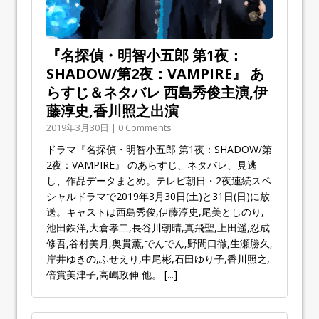
『名探偵・明智小五郎 第1夜：
SHADOW/第2夜：VAMPIRE』 あ
らすじ＆ネタバレ 西島秀俊主演,伊
藤淳史,香川照之出演
2019年3月30日 | 0 Comments
ドラマ『名探偵・明智小五郎 第1夜：SHADOW/第
2夜：VAMPIRE』 のあらすじ、ネタバレ、見逃
し、作品データまとめ。テレビ朝日・2夜連続スペ
シャルドラマで2019年3月30日(土)と31日(日)に放
送。キャストは西島秀俊,伊藤淳史,尾美としのり,
池田鉄洋,大倉孝二,長谷川朝晴,真飛聖,上田遥,忍成
修吾,谷村美月,奥貫薫,でんでん,野間口徹,生瀬勝久,
岸井ゆきの,ふせえり,中尾彬,石田ゆり子,香川照之,
倍賞美津子,高嶋政伸 他。
[...]