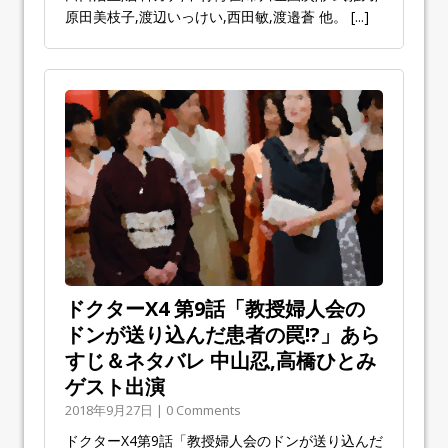
原田美枝子,渡辺いっけい,西田敏,渡邉蒼 他。
[...]
ドクターX4 第9話「教授婦人会の
ドンが送り込んだ患者の罠!?」あら
すじ＆ネタバレ 中山忍,高橋ひとみ
ゲスト出演
2018年9月27日 | 0 Comments
ドクターX4第9話「教授婦人会のドンが送り込んだ