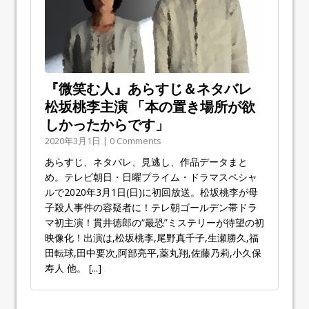
『微笑む人』あらすじ＆ネタバレ
松坂桃李主演 「本の置き場所が欲
しかったからです」
2020年3月1日 | 0 Comments
あらすじ、ネタバレ、見逃し、作品データまと
め。テレビ朝日・日曜プライム・ドラマスペシャ
ルで2020年3月1日(日)に初回放送。松坂桃李が母
子殺人事件の容疑者に！テレ朝ゴールデン帯ドラ
マ初主演！貫井徳郎の“最恐”ミステリーが待望の初
映像化！出演は,松坂桃李,尾野真千子,生瀬勝久,福
田転球,田中要次,阿部亮平,薬丸翔,佐藤乃莉,小久保
寿人 他。
[...]