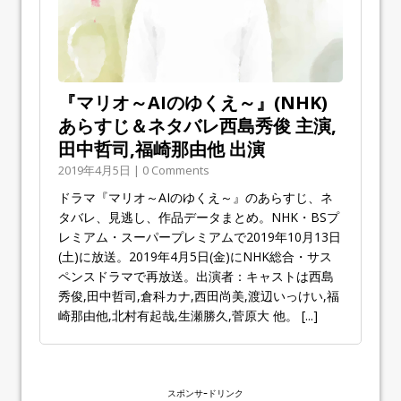
『マリオ～AIのゆくえ～』(NHK)
あらすじ＆ネタバレ西島秀俊 主演,
田中哲司,福崎那由他 出演
2019年4月5日 | 0 Comments
ドラマ『マリオ～AIのゆくえ～』のあらすじ、ネ
タバレ、見逃し、作品データまとめ。NHK・BSプ
レミアム・スーパープレミアムで2019年10月13日
(土)に放送。2019年4月5日(金)にNHK総合・サス
ペンスドラマで再放送。出演者：キャストは西島
秀俊,田中哲司,倉科カナ,西田尚美,渡辺いっけい,福
崎那由他,北村有起哉,生瀬勝久,菅原大 他。
[...]
スポンサｰドリンク