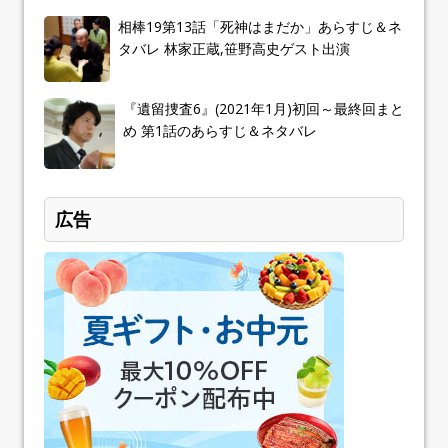
相棒19第13話「死神はまだか」あらすじ＆ネ
タバレ 林家正蔵,笹野高史ゲスト出演
『遺留捜査6』(2021年1月)初回～最終回まと
め 第1話のあらすじ＆ネタバレ
広告