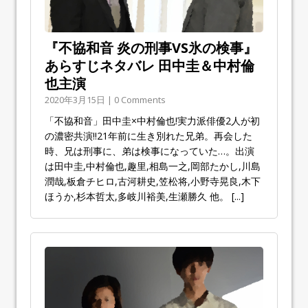
『不協和音 炎の刑事VS氷の検事』
あらすじネタバレ 田中圭＆中村倫
也主演
2020年3月15日 | 0 Comments
「不協和音」田中圭×中村倫也!実力派俳優2人が初
の濃密共演!!21年前に生き別れた兄弟。再会した
時、兄は刑事に、弟は検事になっていた…。出演
は田中圭,中村倫也,趣里,相島一之,岡部たかし,川島
潤哉,板倉チヒロ,古河耕史,笠松将,小野寺晃良,木下
ほうか,杉本哲太,多岐川裕美,生瀬勝久 他。
[...]