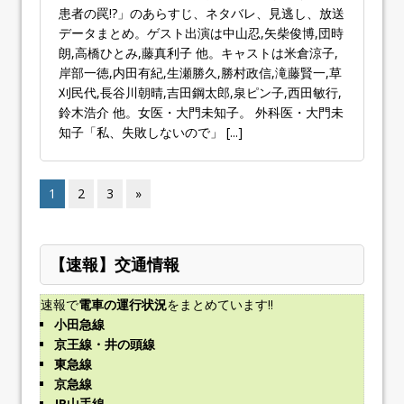
患者の罠!?」のあらすじ、ネタバレ、見逃し、放送
データまとめ。ゲスト出演は中山忍,矢柴俊博,団時
朗,高橋ひとみ,藤真利子 他。キャストは米倉涼子,
岸部一徳,内田有紀,生瀬勝久,勝村政信,滝藤賢一,草
刈民代,長谷川朝晴,吉田鋼太郎,泉ピン子,西田敏行,
鈴木浩介 他。女医・大門未知子。 外科医・大門未
知子「私、失敗しないので」
[...]
1
2
3
»
【速報】交通情報
速報で
電車の運行状況
をまとめています!!
小田急線
京王線・井の頭線
東急線
京急線
JR山手線