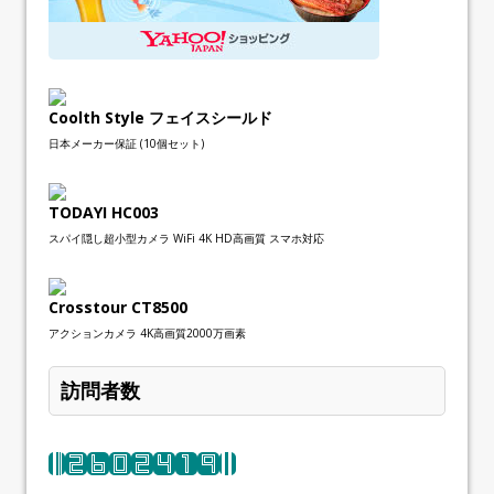
Coolth Style フェイスシールド
日本メーカー保証 (10個セット)
TODAYI HC003
スパイ隠し超小型カメラ WiFi 4K HD高画質 スマホ対応
Crosstour CT8500
アクションカメラ 4K高画質2000万画素
訪問者数