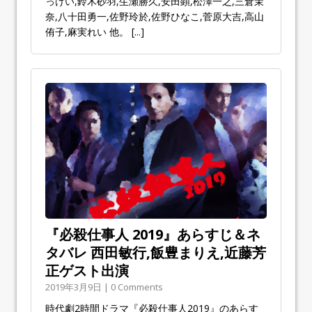
っけい,鈴木砂羽,生瀬勝久,安田顕,松澤一之,三倉茉
奈,八十田勇一,佐野玲於,佐野ひなこ,菅原大吉,高山
侑子,麻実れい 他。
[...]
『必殺仕事人 2019』あらすじ＆ネ
タバレ 西田敏行,飯豊まりえ,近藤芳
正ゲスト出演
2019年3月9日 | 0 Comments
時代劇2時間ドラマ『必殺仕事人2019』のあらす