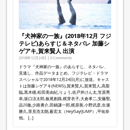
『犬神家の一族』(2018年12月 フジ
テレビ)あらすじ＆ネタバレ 加藤シ
ゲアキ,賀来賢人 出演
2018年12月24日 | 0 Comments
ドラマ『犬神家の一族』のあらすじ、ネタバレ、
見逃し、作品データまとめ。フジテレビ・ドラマ
スペシャルで2018年12月24日(月)に放送。キャス
トは加藤シゲアキ(NEWS),賀来賢人,賀来賢人,高梨
臨,黒木瞳,松田美由紀,りょう,佐戸井けん太,笠原秀
幸,坂口涼太郎,板尾創路,梶芽衣子,大倉孝二,安藤聖,
品川徹,少路勇介,田鍋謙一郎,梶原善,小野武彦,生瀬
勝久,里見浩太朗,薮宏太（Hey!Say!JUMP）,平祐奈
他。
[...]