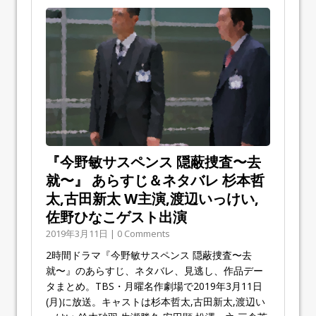
『今野敏サスペンス 隠蔽捜査〜去
就〜』 あらすじ＆ネタバレ 杉本哲
太,古田新太 W主演,渡辺いっけい,
佐野ひなこゲスト出演
2019年3月11日 | 0 Comments
2時間ドラマ『今野敏サスペンス 隠蔽捜査〜去
就〜』のあらすじ、ネタバレ、見逃し、作品デー
タまとめ。TBS・月曜名作劇場で2019年3月11日
(月)に放送。キャストは杉本哲太,古田新太,渡辺い