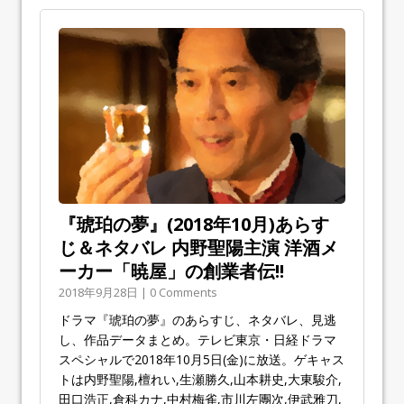
『琥珀の夢』(2018年10月)あらす
じ＆ネタバレ 内野聖陽主演 洋酒メ
ーカー「暁屋」の創業者伝!!
2018年9月28日 | 0 Comments
ドラマ『琥珀の夢』のあらすじ、ネタバレ、見逃
し、作品データまとめ。テレビ東京・日経ドラマ
スペシャルで2018年10月5日(金)に放送。ゲキャス
トは内野聖陽,檀れい,生瀬勝久,山本耕史,大東駿介,
田口浩正,倉科カナ,中村梅雀,市川左團次,伊武雅刀,