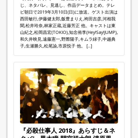
じ、ネタバレ、見逃し、作品データまとめ。テレ
ビ朝日で2019年3月10日(日)に放送。ゲスト出演は
西田敏行,伊藤健太郎,飯豊まりえ,袴田吉彦,河相我
聞,松井玲奈,林家正蔵,近藤芳正 他。キャストは東
山紀之,松岡昌宏(TOKIO),知念侑李(Hey!Say!JUMP),
和久井映見,遠藤憲一,野際陽子,キムラ緑子,中越典
子,生瀬勝久,松尾諭,市原悦子 他。
[...]
『必殺仕事人 2018』あらすじ＆ネ