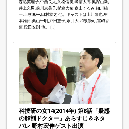
森脇英理子,中西良太,久松信美,峰蘭太郎,奥深山新,
井上久男,前川恵美子,杉森大祐,森山くるみ,細川純
一,上杉逸平,田村将之 他。キャストは上川隆也,甲
本雅裕,栗山千明,戸田恵子,永井大,和泉崇司,宮﨑香
蓮,段田安則 他。
[...]
科捜研の女14(2014年) 第8話「疑惑
の解剖ドクター」あらすじ＆ネタ
バレ 野村宏伸ゲスト出演