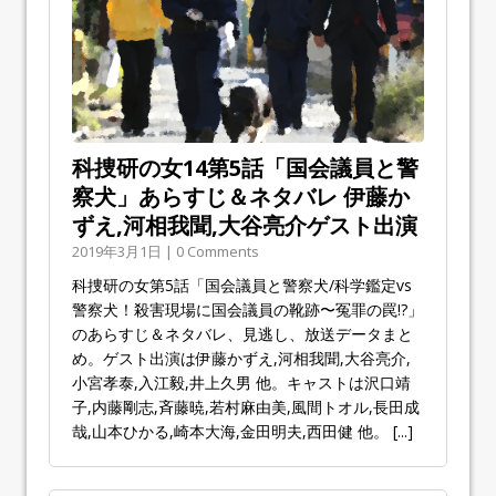
科捜研の女14第5話「国会議員と警
察犬」あらすじ＆ネタバレ 伊藤か
ずえ,河相我聞,大谷亮介ゲスト出演
2019年3月1日 | 0 Comments
科捜研の女第5話「国会議員と警察犬/科学鑑定vs
警察犬！殺害現場に国会議員の靴跡〜冤罪の罠!?」
のあらすじ＆ネタバレ、見逃し、放送データまと
め。ゲスト出演は伊藤かずえ,河相我聞,大谷亮介,
小宮孝泰,入江毅,井上久男 他。キャストは沢口靖
子,内藤剛志,斉藤暁,若村麻由美,風間トオル,長田成
哉,山本ひかる,崎本大海,金田明夫,西田健 他。
[...]