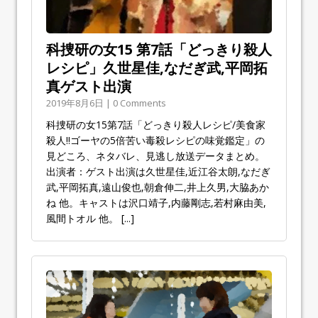
科捜研の女15 第7話「どっきり殺人
レシピ」久世星佳,なだぎ武,平岡拓
真ゲスト出演
2019年8月6日 | 0 Comments
科捜研の女15第7話「どっきり殺人レシピ/美食家
殺人!!ゴーヤの5倍苦い毒殺レシピの味覚鑑定」の
見どころ、ネタバレ、見逃し放送データまとめ。
出演者：ゲスト出演は久世星佳,近江谷太朗,なだぎ
武,平岡拓真,遠山俊也,朝倉伸二,井上久男,大脇あか
ね 他。キャストは沢口靖子,内藤剛志,若村麻由美,
風間トオル 他。
[...]