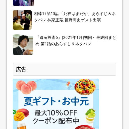
相棒19第13話「死神はまだか」あらすじ＆ネ
タバレ 林家正蔵,笹野高史ゲスト出演
『遺留捜査6』(2021年1月)初回～最終回まと
め 第1話のあらすじ＆ネタバレ
広告