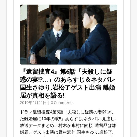
『遺留捜査4』第6話「夫殺しに疑
惑の妻!?…」のあらすじ＆ネタバレ
国生さゆり,岩松了ゲスト出演 離婚
届が真相を語る!
2019年2月21日 | 0 Comments
ドラマ遺留捜査4第6話「夫殺しに疑惑の妻!?汚れ
た離婚届に10年の涙!!」あらすじ,ネタバレ,見逃し,
放送データまとめ。村木が糸村に依頼! 遺留品は離
婚届。ゲスト出演は野村宏伸,国生さゆり,岩松了,