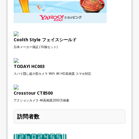
Coolth Style フェイスシールド
日本メーカー保証 (10個セット)
TODAYI HC003
スパイ隠し超小型カメラ WiFi 4K HD高画質 スマホ対応
Crosstour CT8500
アクションカメラ 4K高画質2000万画素
訪問者数