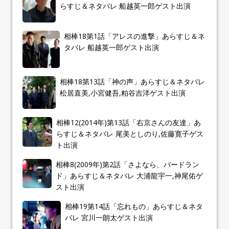
らすじ＆ネタバレ 船越英一郎ゲスト出演
相棒18第1話「アレスの進撃」あらすじ＆ネ
タバレ 船越英一郎ゲスト出演
相棒18第13話「神の声」あらすじ＆ネタバレ
松居直美,小宮健吾,粕谷吉洋ゲスト出演
相棒12(2014年)第13話「右京さんの友達」あ
らすじ＆ネタバレ 尾美としのり,佐藤寛子ゲス
ト出演
相棒8(2009年)第2話「さよなら、バードラン
ド」あらすじ＆ネタバレ 大浦龍宇一,神尾佑ゲ
スト出演
相棒19第14話「忘れもの」あらすじ＆ネタ
バレ 宮川一朗太ゲスト出演