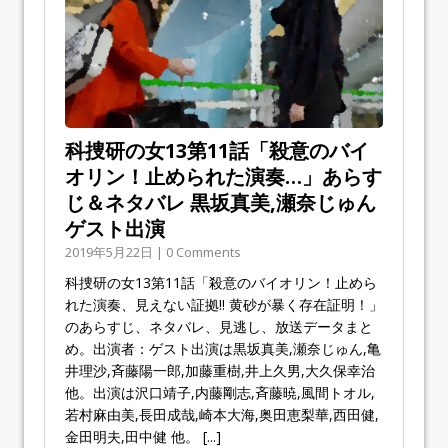
科捜研の女13第11話「殺意のバイ
オリン！止められた演奏…」あらす
じ＆ネタバレ 黒坂真美,瀬奈じゅん
ゲスト出演
2019年5月22日 | 0 Comments
科捜研の女13第11話「殺意のバイオリン！止めら
れた演奏、見えない証拠!! 黄砂が暴く存在証明！」
のあらすじ、ネタバレ、見逃し、放送データまと
め。出演者：ゲスト出演は黒坂真美,瀬奈じゅん,亀
井理沙,斉藤陽一郎,加藤重樹,井上久男,大久保幸治
他。出演は沢口靖子,内藤剛志,斉藤暁,風間トオル,
若村麻由美,長田成哉,崎本大海,奥田恵梨華,西田健,
金田明夫,田中健 他。
[...]