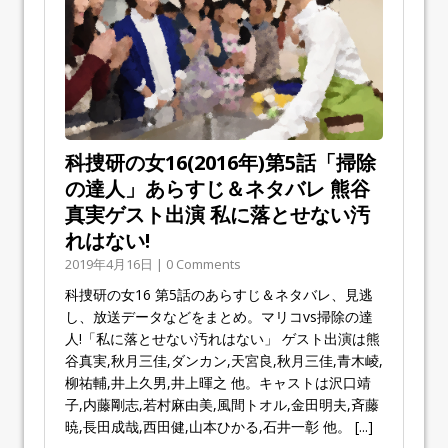
科捜研の女16(2016年)第5話「掃除
の達人」あらすじ＆ネタバレ 熊谷
真実ゲスト出演 私に落とせない汚
れはない!
2019年4月16日 | 0 Comments
科捜研の女16 第5話のあらすじ＆ネタバレ、見逃
し、放送データなどをまとめ。マリコvs掃除の達
人!「私に落とせない汚れはない」 ゲスト出演は熊
谷真実,秋月三佳,ダンカン,天宮良,秋月三佳,青木崚,
柳祐輔,井上久男,井上暉之 他。キャストは沢口靖
子,内藤剛志,若村麻由美,風間トオル,金田明夫,斉藤
暁,長田成哉,西田健,山本ひかる,石井一彰 他。
[...]