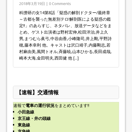
2018年3月19日 | 0 Comments
科捜研の女14第8話「疑惑の解剖ドクター/最終章
～古都を襲った無差別テロ!解剖医による疑惑の鑑
定!!」のあらすじ、ネタバレ、放送データなどをま
とめ。ゲスト出演者は野村宏伸,松田洋治,井上久
男,まつむら眞弓,中谷由香,小峰隆司,井上剛,平野詩
穂,藤本幸利 他。キャストは沢口靖子,内藤剛志,若
村麻由美,風間トオル,斉藤暁,山本ひかる,長田成哉,
崎本大海,金田明夫,西田健 他
[...]
【速報】交通情報
速報で
電車の運行状況
をまとめています!!
小田急線
京王線・井の頭線
東急線
京急線