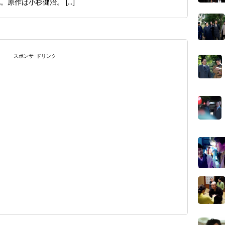
 他。原作は小杉健治。
[...]
スポンサｰドリンク