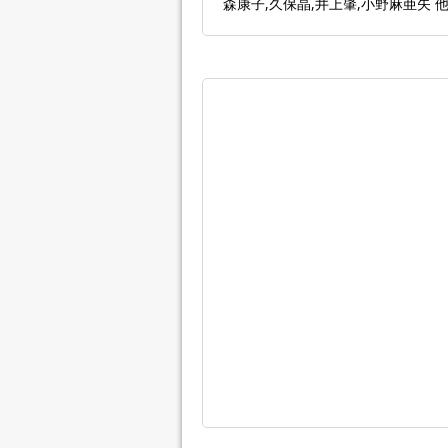
森康子,久保晶,井上肇,小野麻亜矢