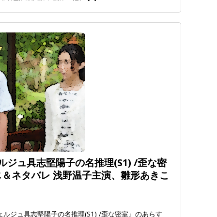
ジュ具志堅陽子の名推理(S1) /歪な密
らすじ＆ネタバレ 浅野温子主演、雛形あきこ
ルジュ具志堅陽子の名推理(S1) /歪な密室』のあらす