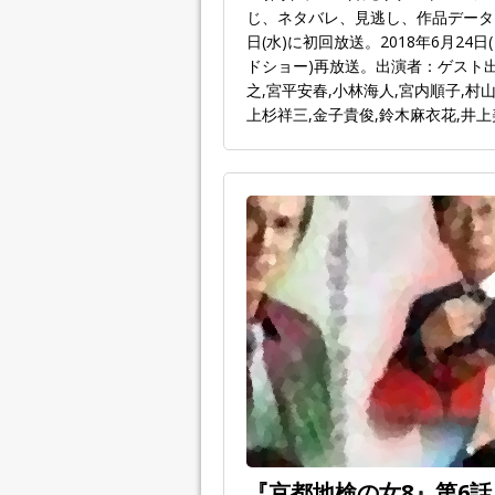
じ、ネタバレ、見逃し、作品データま
日(水)に初回放送。2018年6月2
ドショー)再放送。出演者：ゲスト出
之,宮平安春,小林海人,宮内順子,村
上杉祥三,金子貴俊,鈴木麻衣花,井上
『京都地検の女8』第6話