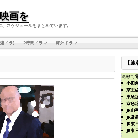
映画を
タ、スケジュールをまとめています。
連ドラ)
2時間ドラマ
海外ドラマ
【速
速報で
小田
京王
東急
京急
JR山
JR常
JR
JR