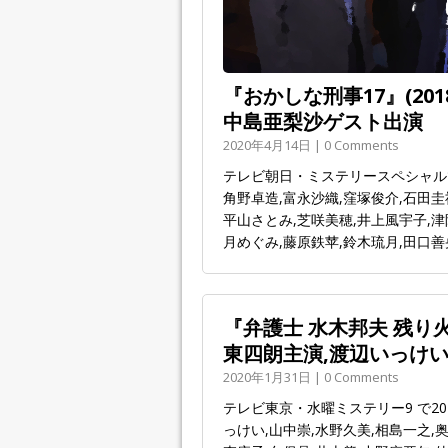
『おかしな刑事17』(20
中島亜梨沙ゲスト出演
2020年4月14日 | 0 Comments
テレビ朝日・ミステリースペシャルで2
角野卓造,富永沙織,窪塚俊介,石田圭
平山さとみ,芝咲美穂,井上風宇子,津
月めぐみ,藤原鉄苹,鈴木琉月,田口善
『弁護士 水木邦夫 残り火
東四朗主演,渡辺いっけい
2020年1月31日 | 0 Comments
テレビ東京・水曜ミステリー9 で20
っけい,山中崇,水野久美,相島一之,