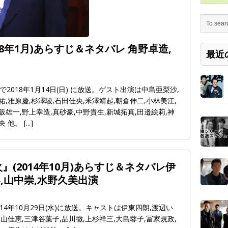
18年1月)あらすじ＆ネタバレ 角野卓造,
最近
018年1月14日(日) に放送。ゲスト出演は中島亜梨沙,
祐,雅原慶,杉澤駿,石田佳央,釆澤靖起,朝倉伸二,小林美江,
阪雄一,野上幸造,真砂豪,中野貴生,新城拓真,田邉絵莉,神
央 他。
[...]
』(2014年10月)あらすじ＆ネタバレ伊
,山中崇,水野久美出演
14年10月29日(水)に放送。キャストは伊東四朗,渡辺い
奥山佳恵,三津谷葉子,品川徹,上杉祥三,大島蓉子,冨家規政,