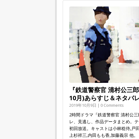
『鉄道警察官 清村公三郎
10月)あらすじ＆ネタバ
2019年10月9日 | 0 Comments
2時間ドラマ『鉄道警察官 清村公
レ、見逃し、作品データまとめ。テレ
初回放送。キャストは小林稔侍,戸田恵
上杉祥三,内田もも香,加藤義宗 他