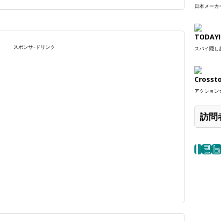
日本メーカー
TODAYI
スポンサｰドリンク
スパイ隠し超
Crosst
アクションカ
訪問