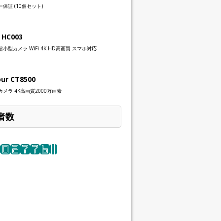
保証 (10個セット)
 HC003
小型カメラ WiFi 4K HD高画質 スマホ対応
our CT8500
メラ 4K高画質2000万画素
者数