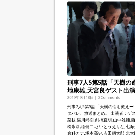
刑事7人5第5話「天樹の
地康雄,天宮良ゲスト出
2019年9月18日 | 0 Comments
刑事7人5第5話「天樹の命を救えー
タバレ、放送まとめ。 出演者：ゲス
菜枝,湯川尚樹,剣持直明,山中雄輔,
松永渚,稲健二,さいとうえりな,七海
倉科カナ,塚本高史,吉田鋼太郎,北大