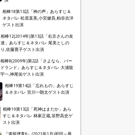
相棒18第13話「神の声」あらすじ＆
ネタバレ 松居直美,小宮健吾,粕谷吉洋
ゲスト出演
相棒12(2014年)第13話「右京さんの友
達」あらすじ＆ネタバレ 尾美としの
り,佐藤寛子ゲスト出演
相棒8(2009年)第2話「さよなら、バー
ドランド」あらすじ＆ネタバレ 大浦龍
宇一,神尾佑ゲスト出演
相棒19第14話「忘れもの」あらすじ
＆ネタバレ 宮川一朗太ゲスト出演
相棒19第13話「死神はまだか」あら
すじ＆ネタバレ 林家正蔵,笹野高史ゲ
スト出演
『遺留捜査6』(2021年1月)初回～最