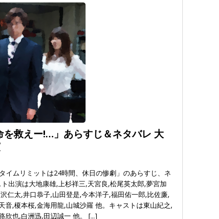
命を救えー!…」あらすじ＆ネタバレ 大
演
!タイムリミットは24時間、休日の惨劇」のあらすじ、ネ
ト出演は大地康雄,上杉祥三,天宮良,松尾英太郎,夢宮加
西沢仁太,井口恭子,山田登是,今本洋子,福田佑一郎,比佐廉,
天音,榎本桜,金海用龍,山城沙羅 他。キャストは東山紀之,
路欣也,白洲迅,田辺誠一 他。
[...]