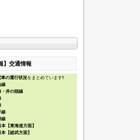
報】交通情報
電車の運行状況
をまとめています!!
急線
線・井の頭線
線
線
手線
磐線
東日本【東海道方面】
東日本【総武方面】