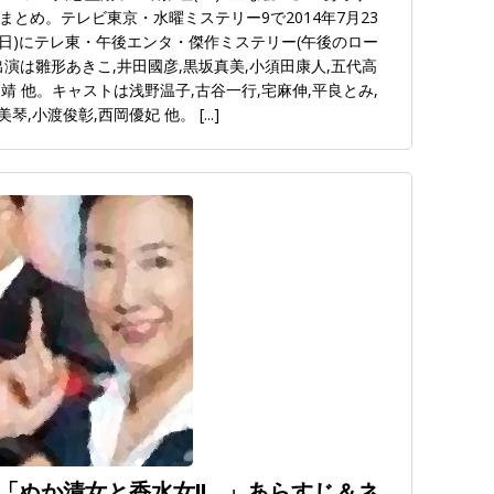
とめ。テレビ東京・水曜ミステリー9で2014年7月23
4日(日)にテレ東・午後エンタ・傑作ミステリー(午後のロー
演は雛形あきこ,井田國彦,黒坂真美,小須田康人,五代高
山靖 他。キャストは浅野温子,古谷一行,宅麻伸,平良とみ,
美琴,小渡俊彰,西岡優妃 他。
[...]
「ぬか漬女と香水女!!…」あらすじ＆ネ