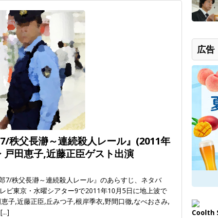
広告
7/秩父長瀞～連続殺人レール』(2011年
レ 戸田恵子,近藤正臣ゲスト出演
三郎7/秩父長瀞～連続殺人レール』のあらすじ、ネタバ
ビ東京・水曜シアター9で2011年10月5日に地上波で
子,近藤正臣,丘みつ子,根岸季衣,野間口徹,なべおさみ,
。
[...]
Coolt