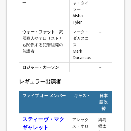
ー
ャ・タイ
ラー
Aisha
Tyler
ウォー・ファット
武
マーク・
－
器商人やテ口リストと
ダカスコ
も関係する犯罪組織の
ス
首謀者
Mark
Dacascos
ロジャー・カーソン
－
レギュラー出演者
ファイブ オー メンバー
キャスト
日本
語吹
替
スティーヴ・マク
アレック
綱島
ス・オロ
郷太
ギャレット