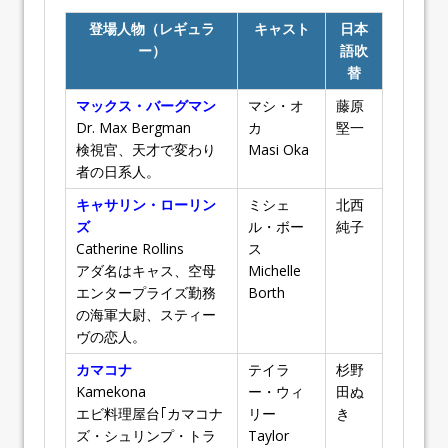
登場人物（レギュラ
キャスト
日本
ー）
語吹
替
マックス・バーグマン
マシ・オ
藤原
Dr. Max Bergman
カ
堅一
検視官、天才で変わり
Masi Oka
者の日系人。
キャサリン・ローリン
ミシェ
北西
ズ
ル・ボー
純子
Catherine Rollins
ス
アダ名はキャス、空母
Michelle
エンタープライズ勤務
Borth
の海軍大尉、スティー
ヴの恋人。
カマコナ
テイラ
杉野
Kamekona
ー・ウィ
田ぬ
エビ料理屋台｢カマコナ
リー
き
ズ・シュリンプ・トラ
Taylor