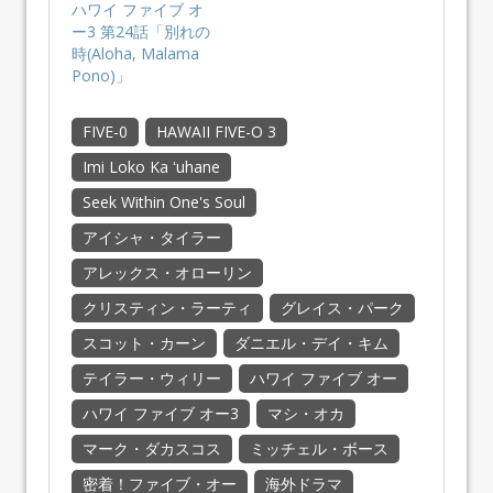
ハワイ ファイブ オ
ー3 第24話「別れの
時(Aloha, Malama
Pono)」
FIVE-0
HAWAII FIVE-O 3
Imi Loko Ka ʻuhane
Seek Within One's Soul
アイシャ・タイラー
アレックス・オローリン
クリスティン・ラーティ
グレイス・パーク
スコット・カーン
ダニエル・デイ・キム
テイラー・ウィリー
ハワイ ファイブ オー
ハワイ ファイブ オー3
マシ・オカ
マーク・ダカスコス
ミッチェル・ボース
密着！ファイブ・オー
海外ドラマ