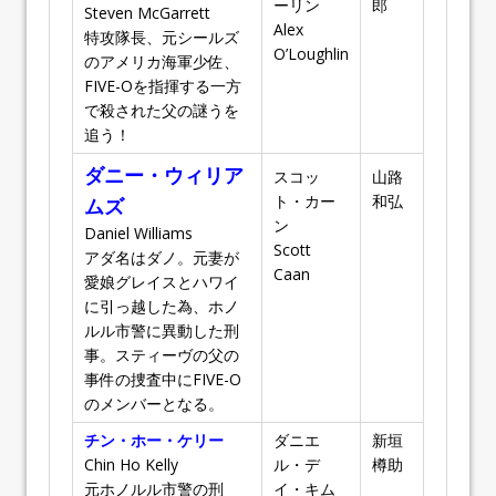
ーリン
郎
Steven McGarrett
Alex
特攻隊長、元シールズ
O’Loughlin
のアメリカ海軍少佐、
FIVE-Oを指揮する一方
で殺された父の謎うを
追う！
ダニー・ウィリア
スコッ
山路
ト・カー
和弘
ムズ
ン
Daniel Williams
Scott
アダ名はダノ。元妻が
Caan
愛娘グレイスとハワイ
に引っ越した為、ホノ
ルル市警に異動した刑
事。スティーヴの父の
事件の捜査中にFIVE-O
のメンバーとなる。
チン・ホー・ケリー
ダニエ
新垣
Chin Ho Kelly
ル・デ
樽助
元ホノルル市警の刑
イ・キム