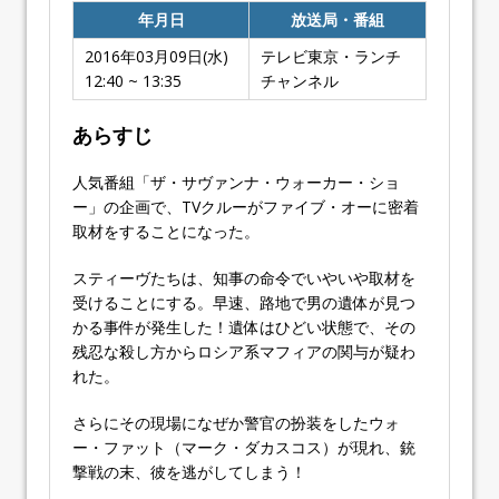
年月日
放送局・番組
2016年03月09日(水)
テレビ東京・ランチ
12:40 ~ 13:35
チャンネル
あらすじ
人気番組「ザ・サヴァンナ・ウォーカー・ショ
ー」の企画で、TVクルーがファイブ・オーに密着
取材をすることになった。
スティーヴたちは、知事の命令でいやいや取材を
受けることにする。早速、路地で男の遺体が見つ
かる事件が発生した！遺体はひどい状態で、その
残忍な殺し方からロシア系マフィアの関与が疑わ
れた。
さらにその現場になぜか警官の扮装をしたウォ
ー・ファット（マーク・ダカスコス）が現れ、銃
撃戦の末、彼を逃がしてしまう！