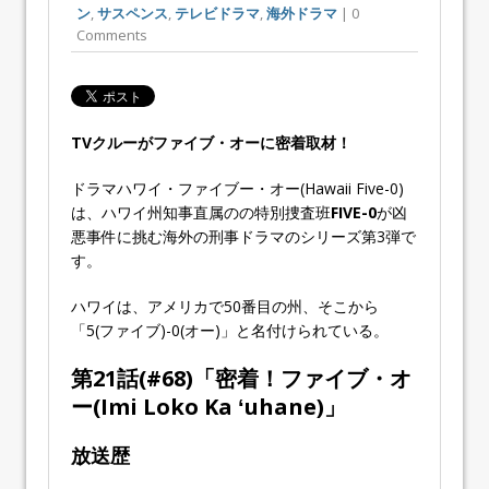
ン
,
サスペンス
,
テレビドラマ
,
海外ドラマ
| 0
Comments
TVクルーがファイブ・オーに密着取材！
ドラマ
ハワイ・ファイブー・オー
(Hawaii Five-0)
は、ハワイ州知事直属のの特別捜査班
FIVE-0
が凶
悪事件に挑む海外の刑事ドラマのシリーズ第
3
弾で
す。
ハワイは、アメリカで50番目の州、そこから
「5(ファイブ)-0(オー)」と名付けられている。
第21話(#
68
)「
密着！ファイブ・オ
ー
(Imi Loko Ka ʻuhane)」
放送歴