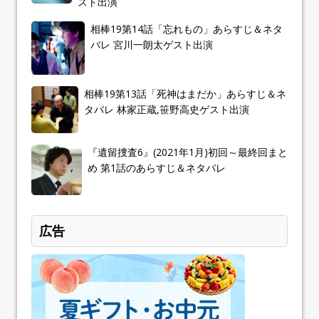
スト出演
相棒19第14話「忘れもの」あらすじ＆ネタ
バレ 宮川一朗太ゲスト出演
相棒19第13話「死神はまだか」あらすじ＆ネ
タバレ 林家正蔵,笹野高史ゲスト出演
『遺留捜査6』(2021年1月)初回～最終回まと
め 第1話のあらすじ＆ネタバレ
広告