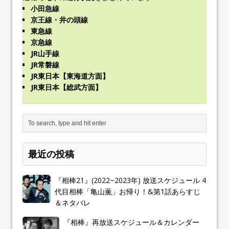
小田急線
京王線・井の頭線
東急線
京急線
JR山手線
JR常磐線
JR東日本【東海道方面】
JR東日本【総武方面】
最近の投稿
『相棒21』(2022~2023年) 放送スケジュール 4
代目相棒「亀山薫」お帰り！&第1話あらすじ
＆ネタバレ
『相棒』再放送スケジュール＆カレンダー