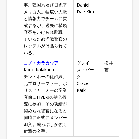
事。韓国系及び日系ア
Daniel
メリカ人。幅広い人脈
Dae Kim
と情報力でチームに貢
献するが、過去に横領
容疑をかけられ辞職し
ているため汚職警官の
レッテルがは貼られて
いる。
コノ・カラカウア
グレイ
松井
Kono Kalakaua
ス・パー
茜
チン・ホーの従姉妹。
ク
元プロサーファー、ポ
Grace
リスアカデミーの卒業
Park
直前にFIVE-0の潜入捜
査に参加、その功績が
認められ警官になると
同時に正式にメンバー
加入。腕っぷしが強く
射撃の名手。