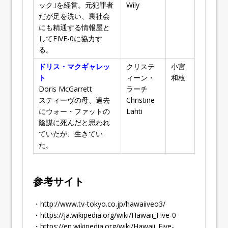
ック｣を経営。元犯罪者
Wily
だが足を洗い、裏社会
にも精通する情報屋と
してFIVE-0に協力す
る。
ドリス・マクギャレッ
クリステ
小宮
ト
ィーン・
和枝
Doris McGarrett
ラーチ
スティーヴの母、過去
Christine
にウォー・ファットの
Lahti
陰謀に死んだと思われ
ていたが、生きてい
た。
参考サイト
・http://www.tv-tokyo.co.jp/hawaiifiveo3/
・https://ja.wikipedia.org/wiki/Hawaii_Five-0
・https://en.wikipedia.org/wiki/Hawaii_Five-