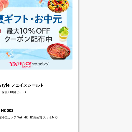
h Style フェイスシールド
保証 (10個セット)
 HC003
小型カメラ WiFi 4K HD高画質 スマホ対応