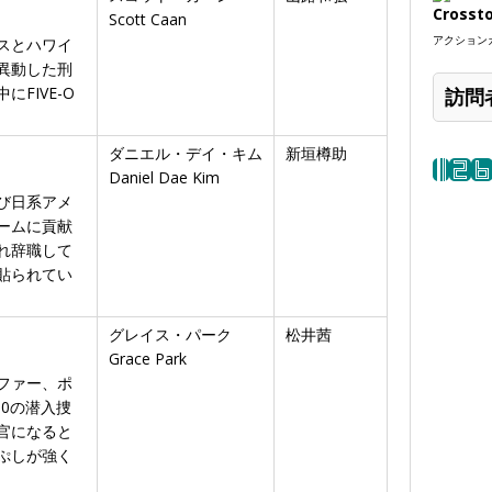
Crosst
Scott Caan
アクションカ
スとハワイ
異動した刑
FIVE-O
訪問
ダニエル・デイ・キム
新垣樽助
Daniel Dae Kim
び日系アメ
ームに貢献
れ辞職して
貼られてい
グレイス・パーク
松井茜
Grace Park
ファー、ポ
-0の潜入捜
官になると
ぷしが強く