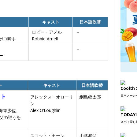
キャスト
日本語吹替
ロビー・アメル
－
ポロ騎手
Robbie Amell
－
ー
ー
キャスト
日本語吹替
Coolt
ット
日本メーカー
アレックス・オローリ
綱島郷太郎
ン
Alex O’Loughlin
海軍少佐、
TODAYI
た父の謎うを
スパイ隠し超
スコット・カーン
山路和弘