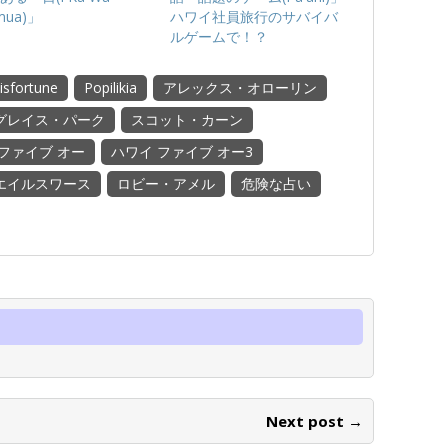
mua)」
ハワイ社員旅行のサバイバ
ルゲームで！？
isfortune
Popilikia
アレックス・オローリン
グレイス・パーク
スコット・カーン
ファイブ オー
ハワイ ファイブ オー3
エイルスワース
ロビー・アメル
危険な占い
Next post →