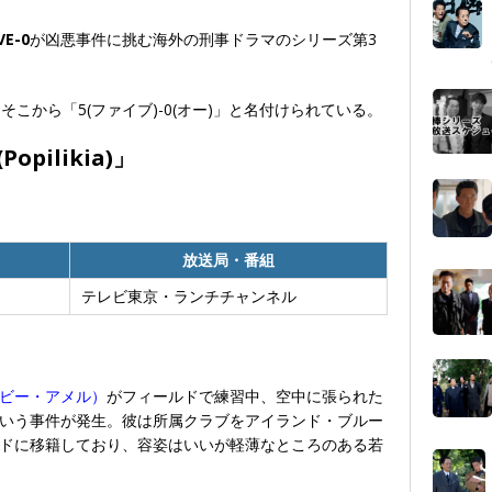
VE-0
が凶悪事件に挑む海外の刑事ドラマのシリーズ第3
こから「5(ファイブ)-0(オー)」と名付けられている。
(Popilikia)」
放送局・番組
テレビ東京・ランチチャンネル
ビー・アメル）
がフィールドで練習中、空中に張られた
いう事件が発生。彼は所属クラブをアイランド・ブルー
ドに移籍しており、容姿はいいが軽薄なところのある若