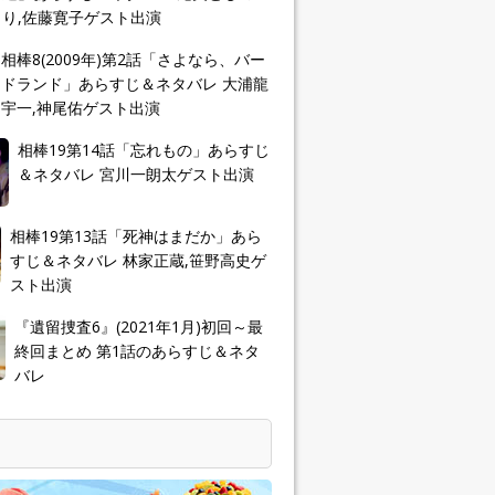
り,佐藤寛子ゲスト出演
相棒8(2009年)第2話「さよなら、バー
ドランド」あらすじ＆ネタバレ 大浦龍
宇一,神尾佑ゲスト出演
相棒19第14話「忘れもの」あらすじ
＆ネタバレ 宮川一朗太ゲスト出演
相棒19第13話「死神はまだか」あら
すじ＆ネタバレ 林家正蔵,笹野高史ゲ
スト出演
『遺留捜査6』(2021年1月)初回～最
終回まとめ 第1話のあらすじ＆ネタ
バレ