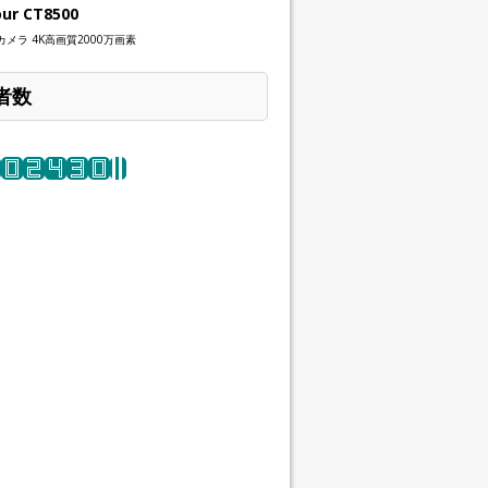
our CT8500
メラ 4K高画質2000万画素
者数