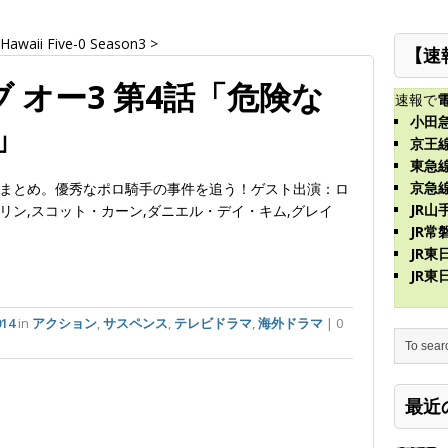
Hawaii Five-0 Season3
>
【速
 オー3 第4話「危険な
速報で
小田
)」
京王
東急
京急
a)」作品まとめ。優秀なポロ騎手の事件を追う！ゲスト出演：ロ
JR山
リン,スコット・カーン,ダニエル・デイ・キム,グレイ
JR常
JR
JR
14
in
アクション
,
サスペンス
,
テレビドラマ
,
海外ドラマ
| 0
最近