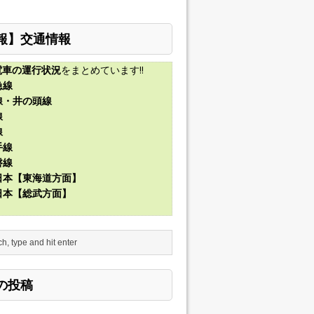
報】交通情報
電車の運行状況
をまとめています!!
急線
線・井の頭線
線
線
手線
磐線
東日本【東海道方面】
東日本【総武方面】
の投稿