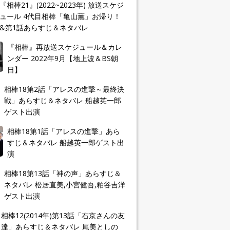
『相棒21』(2022~2023年) 放送スケジ
ュール 4代目相棒「亀山薫」お帰り！
&第1話あらすじ＆ネタバレ
『相棒』再放送スケジュール＆カレ
ンダー 2022年9月【地上波＆BS朝
日】
相棒18第2話「アレスの進撃～最終決
戦」あらすじ＆ネタバレ 船越英一郎
ゲスト出演
相棒18第1話「アレスの進撃」あら
すじ＆ネタバレ 船越英一郎ゲスト出
演
相棒18第13話「神の声」あらすじ＆
ネタバレ 松居直美,小宮健吾,粕谷吉洋
ゲスト出演
相棒12(2014年)第13話「右京さんの友
達」あらすじ＆ネタバレ 尾美としの