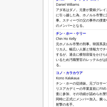
Daniel Williams
アダ名はダノ。元妻が愛娘グレイ
に引っ越した為、ホノルル市警に
事。スティーヴの父の事件の捜査中に
のメンバーとなる。
チン・ホー・ケリー
Chin Ho Kelly
元ホノルル市警の刑事。韓国系及
リカ人。幅広い人脈と情報力でチ
するが、過去に横領容疑をかけら
いるため汚職警官のレッテルがは
る。
コノ・カラカウア
Kono Kalakaua
チン・ホーの従姉妹。元プロサー
リスアカデミーの卒業直前にFIVE
査に参加、その功績が認められ警
同時に正式にメンバー加入。腕っ
射撃の名手。