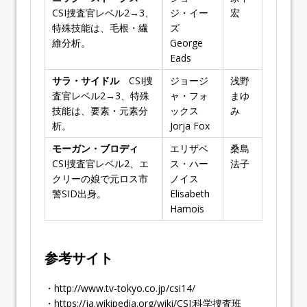
CSI捜査官レベル2→3、
ジ・イー
宏
特殊技能は、毛根・繊
ズ
維分析。
George
Eads
サラ・サイドル
CSI捜
ジョージ
浅野
査官レベル2→3、特殊
ャ・フォ
まゆ
技能は、要素・元素分
ックス
み
析。
Jorja Fox
モーガン・ブロディ
エリザベ
桑島
CSI捜査官レベル2、エ
ス・ハー
法子
クリーの娘で元ロス市
ノイス
警SID出身。
Elisabeth
Harnois
参考サイト
・http://www.tv-tokyo.co.jp/csi14/
・https://ja.wikipedia.org/wiki/CSI:科学捜査班