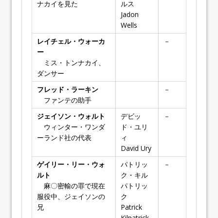
ナカイを見た
ルス
Jadon
Wells
レイチェル・ウォーカ
－
ー
ミス・トンナカイ、
ダンサー
フレッド・ラーキン
－
ファンテの助手
ジェイソン・ウォルト
デビッ
－
ウィンター・ワンダ
ド・ユリ
ーランド社の代表
ィ
David Ury
ゲイリー・リー・ウォ
パトリッ
－
ルト
ク・キル
麻〇密輸の罪で現在
パトリッ
服役中、ジェイソンの
ク
兄
Patrick
Kilpatrick