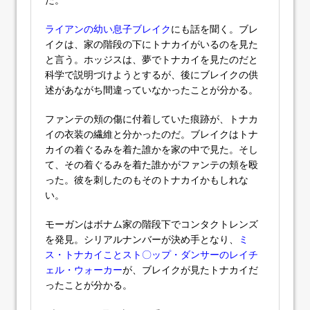
ライアンの幼い息子ブレイク
にも話を聞く。ブレ
イクは、家の階段の下にトナカイがいるのを見た
と言う。ホッジスは、夢でトナカイを見たのだと
科学で説明づけようとするが、後にブレイクの供
述があながち間違っていなかったことが分かる。
ファンテの頬の傷に付着していた痕跡が、トナカ
イの衣装の繊維と分かったのだ。ブレイクはトナ
カイの着ぐるみを着た誰かを家の中で見た。そし
て、その着ぐるみを着た誰かがファンテの頬を殴
った。彼を刺したのもそのトナカイかもしれな
い。
モーガンはボナム家の階段下でコンタクトレンズ
を発見。シリアルナンバーが決め手となり、
ミ
ス・トナカイことスト〇ップ・ダンサーのレイチ
ェル・ウォーカー
が、ブレイクが見たトナカイだ
ったことが分かる。