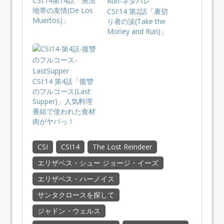
CSI:14第14話「無法
地帯の友情(De Los
CSI:14 第2話「裏切
Muertos)」
り者の涙(Take the
Money and Run)」
CSI:14 第4話「復讐
のフルコース(Last
Supper)」人気料理
番組で使われた食材
肉がヤバっ！
CSI
CSI14
The Lost Reindeer
エリザベス・シュー ジョージ・イーズ
エリザベス・ハーノイス
サンタクロースを探して
ジャドン・ウェルス