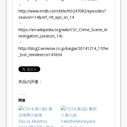
・
http://www.imdb.com/title/tt0247082/episodes?
season=14&ref_=tt_eps_sn_14
・
https://en.wikipedia.org/wiki/CSI:_Crime_Scene_In
vestigation_(season_14)
・
http://blog2.wowow.co.jp/kaigai/20141214_11the
_lost_reindeercsi14.html
作品の評価：
関連