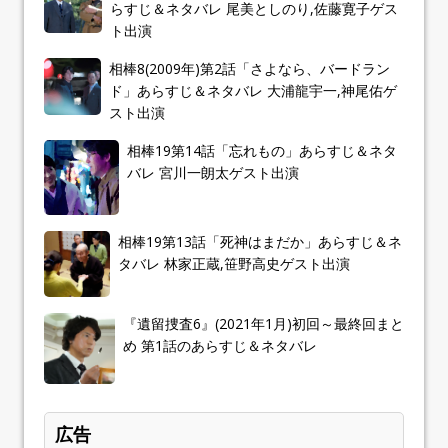
らすじ＆ネタバレ 尾美としのり,佐藤寛子ゲス
ト出演
相棒8(2009年)第2話「さよなら、バードラン
ド」あらすじ＆ネタバレ 大浦龍宇一,神尾佑ゲ
スト出演
相棒19第14話「忘れもの」あらすじ＆ネタ
バレ 宮川一朗太ゲスト出演
相棒19第13話「死神はまだか」あらすじ＆ネ
タバレ 林家正蔵,笹野高史ゲスト出演
『遺留捜査6』(2021年1月)初回～最終回まと
め 第1話のあらすじ＆ネタバレ
広告