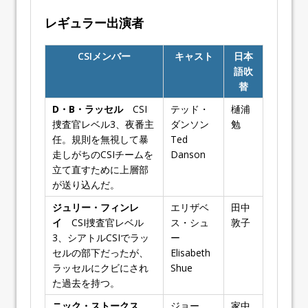
レギュラー出演者
CSIメンバー
キャスト
日本
語吹
替
D・B・ラッセル
CSI
テッド・
樋浦
捜査官レベル3、夜番主
ダンソン
勉
任。規則を無視して暴
Ted
走しがちのCSIチームを
Danson
立て直すために上層部
が送り込んだ。
ジュリー・フィンレ
エリザベ
田中
イ
CSI捜査官レベル
ス・シュ
敦子
3、シアトルCSIでラッ
ー
セルの部下だったが、
Elisabeth
ラッセルにクビにされ
Shue
た過去を持つ。
ニック・ストークス
ジョー
家中