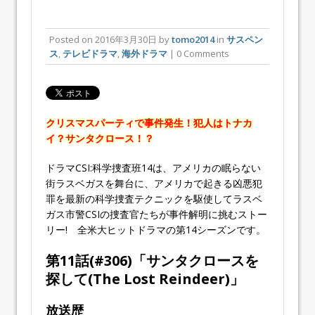
Posted on
2016年3月30日
by
tomo2014
in
サスペン
ス
,
テレビドラマ
,
海外ドラマ
| 0 Comments
クリスマスパーティで事件発生！犯人はトナカ
イ？サンタクロース！？
ドラマ
CSI:科学捜査班
14は、アメリカの眠らない
街ラスベガスを舞台に、アメリカで起きる凶悪犯
罪を最新の科学捜査テクニックを駆使してラスベ
ガス市警CSIの捜査官たちが事件解明に挑むストー
リー! 全米大ヒットドラマの第
14
シーズンです。
第11話(#
306
)「
サンタクロースを
探して
(The Lost Reindeer)」
放送歴