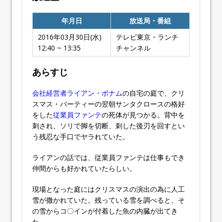
年月日
放送局・番組
2016年03月30日(水)
テレビ東京・ランチ
12:40 ~ 13:35
チャンネル
あらすじ
会社経営者ライアン・ボナム
の自宅の庭で、クリ
スマス・パーティーの翌朝サンタクロースの格好
をした
従業員ファンテ
の死体が見つかる。背中を
刺され、ソリで脚を切断、刺した後刃を回すとい
う残忍な手口でヤラれていた。
ライアンの話では、従業員ファンテは仕事もでき
仲間からも好かれていたらしい。
現場となった庭にはクリスマスの演出の為に人工
雪が撒かれていた。残っている雪を調べると、そ
の雪からコ〇インが付着した魚の内臓が出てき
た。