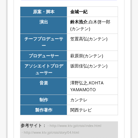
原案・脚本
金城一紀
演出
鈴木浩介
,白木啓一郎
(カンテン)
チーフプロデューサ
笠置高弘(カンテン)
ー
プロデューサー
萩原崇(カンテン)
アソシエイトプロデ
坂田佳弘(カンテン)
ューサー
音楽
澤野弘之,KOHTA
YAMAMOTO
制作
カンテレ
製作著作
関西テレビ
参考サイト：
・http://www.ktv.jp/crisis/index.html
・http://www.ktv.jp/crisis/story/04.html