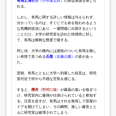
有馬丈博
教授（小市慢太郎）
の身辺警護を命じら
れる。
しかし、有馬に関する詳しい情報は与えられず、
分かっているのは、すぐにでも命を狙われるよう
な危機的状況にあり、一週間後に出国するという
ことだけ。大学の研究室を訪れた特捜班に対し
て、有馬は横柄な態度で接する。
同じ頃、大学の構内には護衛のついた有馬を険し
い表情で見つめる
石黒
（近藤公園）
の姿があっ
た。
翌朝、有馬とともに大学へ到着した稲見は、研究
室付近で何やら不穏な空気を感じる。
すると、
樫井
（野間口徹）
が爆薬の臭いを嗅ぎつ
け、研究室内に爆弾が仕掛けられていると察知す
る。注意を促すが、有馬はそれを無視して部屋の
ドアを開けてしまい、その瞬間、激しい爆音とと
もに研究室は破壊されてしまう。