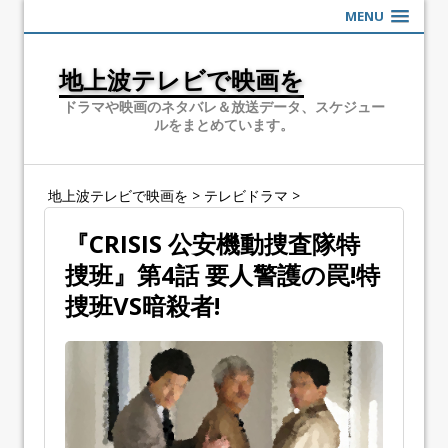
MENU
地上波テレビで映画を
ドラマや映画のネタバレ＆放送データ、スケジュー
ルをまとめています。
地上波テレビで映画を
>
テレビドラマ
>
『CRISIS 公安機動捜査隊特
捜班』第4話 要人警護の罠!特
捜班VS暗殺者!