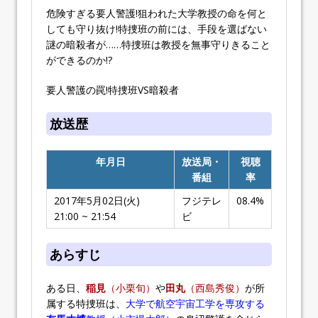
危険すぎる要人警護!狙われた大学教授の命を何と
しても守り抜け!特捜班の前には、手段を選ばない
謎の暗殺者が……特捜班は教授を無事守りきること
ができるのか!?
要人警護の罠!特捜班VS暗殺者
放送歴
年月日
放送局・
視聴
番組
率
2017年5月02日(火)
フジテレ
08.4%
21:00 ~ 21:54
ビ
あらすじ
ある日、
稲見
（小栗旬）
や
田丸
（西島秀俊）
が所
属する特捜班は、
大学で航空宇宙工学を専攻する