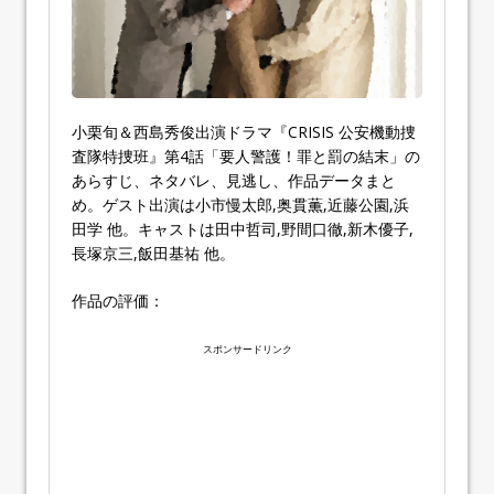
小栗旬＆西島秀俊出演ドラマ『CRISIS 公安機動捜
査隊特捜班』第4話「要人警護！罪と罰の結末」の
あらすじ、ネタバレ、見逃し、作品データまと
め。ゲスト出演は小市慢太郎,奥貫薫,近藤公園,浜
田学 他。キャストは田中哲司,野間口徹,新木優子,
長塚京三,飯田基祐 他。
作品の評価：
スポンサードリンク