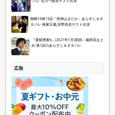
バレ 宮川一朗太ゲスト出演
相棒19第13話「死神はまだか」あらすじ＆ネ
タバレ 林家正蔵,笹野高史ゲスト出演
『遺留捜査6』(2021年1月)初回～最終回まと
め 第1話のあらすじ＆ネタバレ
広告