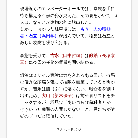
現場近くのエレベーターホールでは、拳銃を手に
待ち構える石黒の姿が見えた。その裏をかいて、3
人は、なんとか建物の外に脱出した。
しかし、向かった駐車場には、
もう一人の暗◎
者・
石立
（浜田学）
が潜んでいて、稲見は石立と
激しい攻防を繰り広げる。
事態を受けて、
吉永
（田中哲司）
は
鍛治
（長塚京
三）
に今回の任務の背景を問い詰める。
鍛治はミサイル実験に力を入れるある国が、有馬
の優秀な頭脳を狙って拉致を画策していると明か
すが、吉永は腑（ふ）に落ちない。暗◎者を割り
出すため、
大山
（新木優子）
は前科者リストをチ
ェックするが、稲見は「あいつらは前科者とか、
そういった種類の人間じゃない」と、男たちが暗
◎のプロだと確信していた。
スポンサードリンク