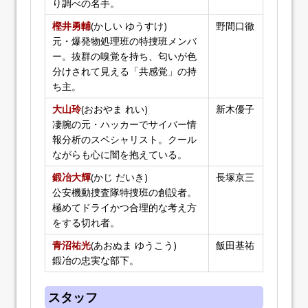
り調べの名手。
樫井勇輔
(かしい ゆうすけ)
野間口徹
元・爆発物処理班の特捜班メンバ
ー。抜群の嗅覚を持ち、匂いが色
分けされて見える「共感覚」の持
ち主。
大山玲
(おおやま れい)
新木優子
凄腕の元・ハッカーでサイバー情
報分析のスペシャリスト。クール
ながらも心に闇を抱えている。
鍛冶大輝
(かじ だいき)
長塚京三
公安機動捜査隊特捜班の創設者。
極めてドライかつ合理的な考え方
をする切れ者。
青沼祐光
(あおぬま ゆうこう)
飯田基祐
鍛冶の忠実な部下。
スタッフ