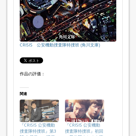
CRISIS 公安機動捜査隊特捜班 (角川文庫)
作品の評価：
関連
『CRISIS 公安機動
『CRISIS 公安機動
捜査隊特捜班』第3
捜査隊特捜班』初回