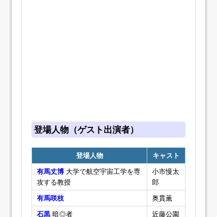
登場人物（ゲスト出演者）
登場人物
キャスト
有馬丈博
大学で航空宇宙工学を専
小市慢太
攻する教授
郎
有馬咲枝
奥貫薫
石黒
暗◎者
近藤公園