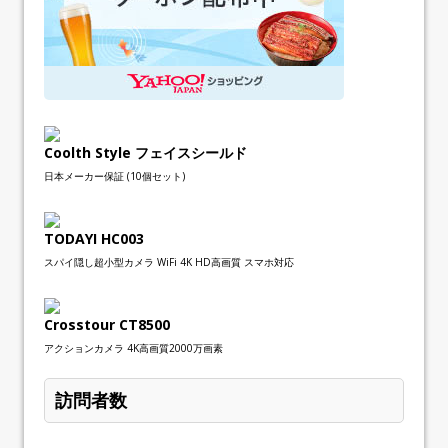
Coolth Style フェイスシールド
日本メーカー保証 (10個セット)
TODAYI HC003
スパイ隠し超小型カメラ WiFi 4K HD高画質 スマホ対応
Crosstour CT8500
アクションカメラ 4K高画質2000万画素
訪問者数