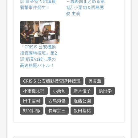
話 白昼堂々の議員
～最終回まとめ＆第
襲撃事件発生！
1話 小栗旬＆西島秀
俊 主演
『CRISIS 公安機動
捜査隊特捜班』第2
話 稲見vs殺し屋の
高速格闘バトル！
CRISIS 公安機動捜査隊特捜班
奥貫薫
小市慢太郎
小栗旬
新木優子
浜田学
田中哲司
西島秀俊
近藤公園
野間口徹
長塚京三
飯田基祐