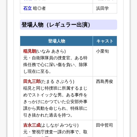
石立
暗◎者
浜田学
登場人物（レギュラー出演）
登場人物
キャスト
稲見朗
(いなみ あきら)
小栗旬
元・自衛隊隊員の捜査官。ある特
殊任務で心に深い傷を負い、除隊
し現在に至る。
田丸三郎
(たまる さぶろう)
西島秀俊
稲見と同じ特捜班に所属するまじ
めでストイックな男。ある事件を
きっかけにかつていた公安部外事
課から異動を命じられ、特殊班に
引き抜かれた過去を持つ。
吉永三成
(よしなが みつなり)
田中哲司
元・警視庁捜査一課の刑事で、取