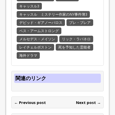
キャッスル3
キャッスル ミステリー作家のNY事件簿3
デビッド・ギアノーパロス
ブレ・ブレア
ベス・アームストロング
メルセデス・メイソン
リック・ラバネロ
レイチェルボストン
死を予知した霊能者
海外ドラマ
関連のリンク
← Previous post
Next post →