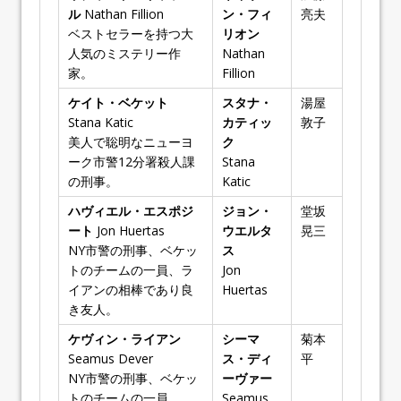
ル
Nathan Fillion
ン・フィ
亮夫
ベストセラーを持つ大
リオン
人気のミステリー作
Nathan
家。
Fillion
ケイト・ベケット
スタナ・
湯屋
Stana Katic
カティッ
敦子
美人で聡明なニューヨ
ク
ーク市警12分署殺人課
Stana
の刑事。
Katic
ハヴィエル・エスポジ
ジョン・
堂坂
ート
Jon Huertas
ウエルタ
晃三
NY市警の刑事、ベケッ
ス
トのチームの一員、ラ
Jon
イアンの相棒であり良
Huertas
き友人。
ケヴィン・ライアン
シーマ
菊本
Seamus Dever
ス・ディ
平
NY市警の刑事、ベケッ
ーヴァー
トのチームの一員。
Seamus