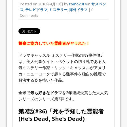
Posted on
2016年4月18日
by
tomo2014
in
サスペン
ス
,
テレビドラマ
,
ミステリー
,
海外ドラマ
| 0
Comments
警察に協力していた霊能者がヤラれた！
ドラマ
キャッスル ミステリー作家のNY事件簿
3
は、美人刑事ケイト・ベケットの切り札である人
気ミステリー作家・リック・キャッスルがアメリ
カ・ニューヨークで起きる難事件を独自の推理で
解決する姿を描いた作品。
全米で
最も好きなドラマ
を2年連続受賞した大人気
シリーズのシリーズ第
3
弾です。
第2話(#
36
)「
死を予知した霊能者
(He’s Dead, She’s Dead)」