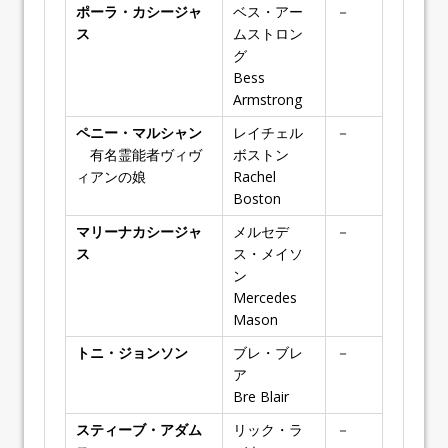
ポーラ・カシージャ
ベス・アー
－
ス
ムストロン
グ
Bess
Armstrong
ペニー・マルシャン
レイチェル
－
有名霊能者ヴィヴ
ボストン
ィアンの娘
Rachel
Boston
マリーナカシージャ
メルセデ
－
ス
ス・メイソ
ン
Mercedes
Mason
トニ・ジョンソン
ブレ・ブレ
－
ア
Bre Blair
スティーブ・アダム
リック・ラ
－