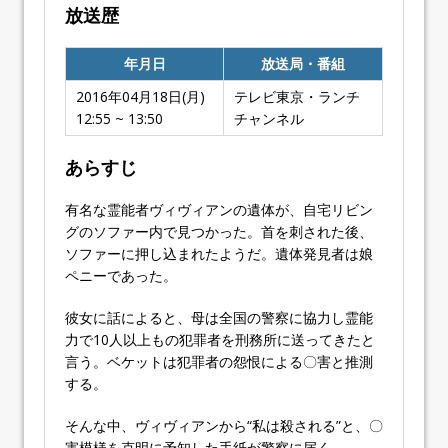
放送歴
年月日
放送局・番組
2016年04月18日(月)
テレビ東京・ランチ
12:55 ~ 13:50
チャンネル
あらすじ
有名な霊能者ヴィヴィアンの遺体が、自宅リビン
グのソファー内で見つかった。首を刺された後、
ソファーに押し込まれたようだ。遺体発見者は娘
ペニーであった。
彼女に話によると、母は全国の警察に協力し霊能
力で10人以上もの犯罪者を刑務所に送ってきたと
言う。ベケットは犯罪者の怨恨による〇害と推測
する。
そんな中、ヴィヴィアンから“私は殺される”と、〇
害模様を克明に予知した手紙が警察に届く。