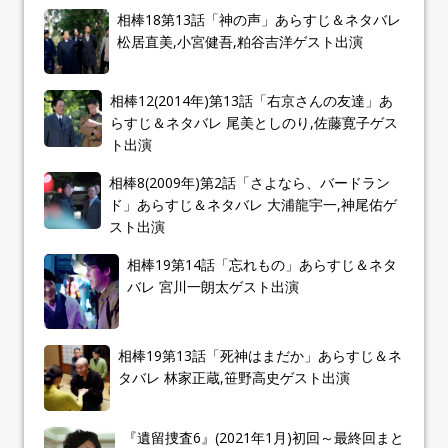
相棒18第13話「神の声」あらすじ＆ネタバレ
松居直美,小宮健吾,粕谷吉洋ゲスト出演
相棒12(2014年)第13話「右京さんの友達」あ
らすじ＆ネタバレ 尾美としのり,佐藤寛子ゲス
ト出演
相棒8(2009年)第2話「さよなら、バードラン
ド」あらすじ＆ネタバレ 大浦龍宇一,神尾佑ゲ
スト出演
相棒19第14話「忘れもの」あらすじ＆ネタ
バレ 宮川一朗太ゲスト出演
相棒19第13話「死神はまだか」あらすじ＆ネ
タバレ 林家正蔵,笹野高史ゲスト出演
『遺留捜査6』(2021年1月)初回～最終回まと