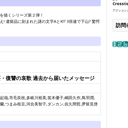
Crosst
アクションカ
を描くシリーズ第２弾！
 遺留品に刻まれた謎の文字AとK!? 3倍速で下山? 驚愕
訪問
・復讐の哀歌 過去から届いたメッセージ
起哉,市毛良枝,多岐川裕美,笛木優子,嶋田久作,鳥羽潤,
蘭,つまみ枝豆,河合美智子,ダンカン,佐久間哲,夛留見啓