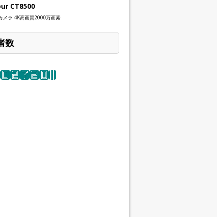
our CT8500
メラ 4K高画質2000万画素
者数