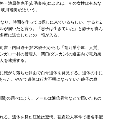
将・池原美也子(市毛良枝)によれば、その女性は有名な
多岐川裕美)だという。
になり、時間を作っては探しに来ているらしい。すると2
ルが届いたと言う。「息子は生きていた」と静子が喜ん
多摩に逃亡したとの一報が入る。
司書・内田遼子(笛木優子)からも「竜乃巣小屋、人質」
ンガロー村の管理人・関口(ダンカン)の道案内で竜乃巣
人を逮捕する。
に転がり落ちた斜面で白骨遺体を発見する。遺体の手に
があった。やがて遺体は行方不明になっていた静子の息
羽潤)の調べにより、メールは通信異常などで届いたもの
れる。遺体を見た江波は驚愕。強盗殺人事件で指名手配