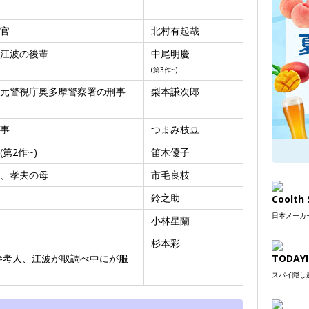
官
北村有起哉
江波の後輩
中尾明慶
(第3作~)
元警視庁奥多摩警察署の刑事
梨本謙次郎
事
つまみ枝豆
第2作~)
笛木優子
、孝夫の母
市毛良枝
鈴之助
Coolt
日本メーカー
小林星蘭
杉本彩
参考人、江波が取調べ中にが服
TODAYI
スパイ隠し超