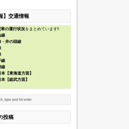
報】交通情報
電車の運行状況
をまとめています!!
急線
線・井の頭線
線
線
手線
磐線
東日本【東海道方面】
東日本【総武方面】
の投稿