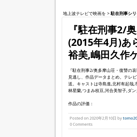
地上波テレビで映画を
>
駐在刑事シリ
『駐在刑事2/
(2015年4月
裕美,嶋田久作
『駐在刑事2/奥多摩山荘・復讐の
見逃し、作品データまとめ。テレビ東
送。キャストは寺島進,北村有起哉,市
林星蘭,つまみ枝豆,河合美智子,ダン
作品の評価：
Posted on
2020年2月10日
by
tomo20
0 Comments