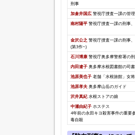
刑事
加倉井国広
警視庁捜査一課の管理
南村陽平
警視庁捜査一課の刑事、
金沢公之
警視庁捜査一課の刑事、
(第3作~)
石川博康
警視庁奥多摩警察署の刑
内田遼子
奥多摩水根図書館の司書(
池原美也子
老舗「水根旅館」女将
池原孝夫
奥多摩山岳のガイド
沢井真紀
水根ストアの娘
中瀬由紀子
ホステス
4年前の永田キヨ殺害事件の重要
毒自殺