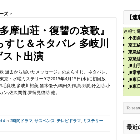
ーズ
>
【速
奥多摩山荘・復讐の哀歌』
速報で
小田
)あらすじ＆ネタバレ 多岐川
京王
東急
ゲスト出演
京急
JR山
哀歌 過去から届いたメッセージ』のあらすじ、ネタバレ、
JR常
京・水曜ミステリー9で2015年4月15日(水)に初回放
JR
毛良枝,多岐川裕美,笛木優子,嶋田久作,鳥羽潤,鈴之助,小
JR
カン,佐久間哲,夛留見啓助 他。
14
in
2時間ドラマ
,
サスペンス
,
テレビドラマ
,
ミステリー
|
最近