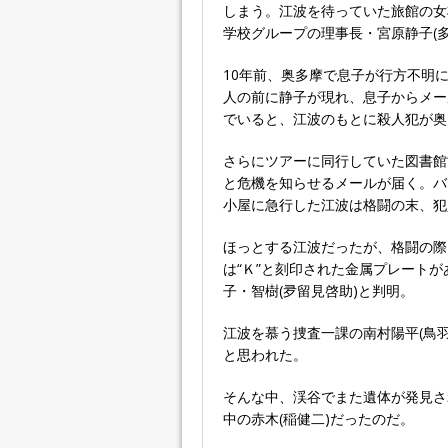
しまう。江波を待っていた旅館の女
学校グループの理事長・宮原静子(
10年前、奥多摩で息子が行方不明
人の前に静子が現れ、息子からメー
でいると、江波のもとに殺人犯が奥
さらにツアーに同行していた図書館
と危機を知らせるメールが届く。バ
小屋に急行した江波は格闘の末、犯
ほっとする江波だったが、格闘の際
は“Ｋ”と刻印された金属プレート
子・智樹(夛留見啓助)と判明。
江波を慕う捜査一課の南村陽平(鳥
と思われた。
そんな中、渓谷でまた遺体が発見さ
中の赤木(稲健二)だったのだ。