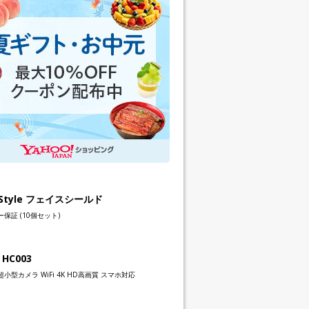
h Style フェイスシールド
保証 (10個セット)
 HC003
小型カメラ WiFi 4K HD高画質 スマホ対応