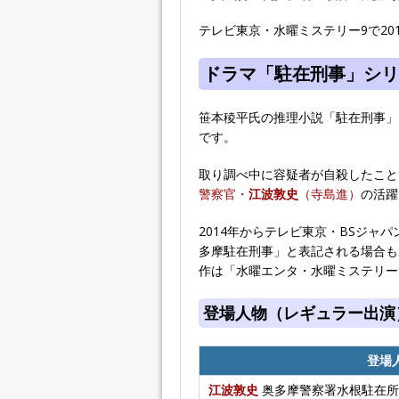
テレビ東京・水曜ミステリー9で201
ドラマ「駐在刑事」シリ
笹本稜平氏の推理小説「駐在刑事」
です。
取り調べ中に容疑者が自殺したこと
警察官・
江波敦史
（寺島進）
の活躍
2014年からテレビ東京・BSジャ
多摩駐在刑事」と表記される場合も
作は「水曜エンタ・水曜ミステリー9
登場人物（レギュラー出演
登場
江波敦史
奥多摩警察署水根駐在所