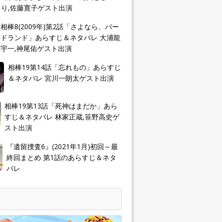
り,佐藤寛子ゲスト出演
相棒8(2009年)第2話「さよなら、バー
ドランド」あらすじ＆ネタバレ 大浦龍
宇一,神尾佑ゲスト出演
相棒19第14話「忘れもの」あらすじ
＆ネタバレ 宮川一朗太ゲスト出演
相棒19第13話「死神はまだか」あら
すじ＆ネタバレ 林家正蔵,笹野高史ゲ
スト出演
『遺留捜査6』(2021年1月)初回～最
終回まとめ 第1話のあらすじ＆ネタ
バレ