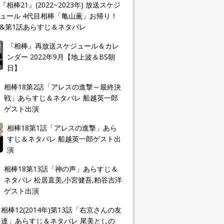
『相棒21』(2022~2023年) 放送スケジ
ュール 4代目相棒「亀山薫」お帰り！
&第1話あらすじ＆ネタバレ
『相棒』再放送スケジュール＆カレ
ンダー 2022年9月【地上波＆BS朝
日】
相棒18第2話「アレスの進撃～最終決
戦」あらすじ＆ネタバレ 船越英一郎
ゲスト出演
相棒18第1話「アレスの進撃」あら
すじ＆ネタバレ 船越英一郎ゲスト出
演
相棒18第13話「神の声」あらすじ＆
ネタバレ 松居直美,小宮健吾,粕谷吉洋
ゲスト出演
相棒12(2014年)第13話「右京さんの友
達」あらすじ＆ネタバレ 尾美としの