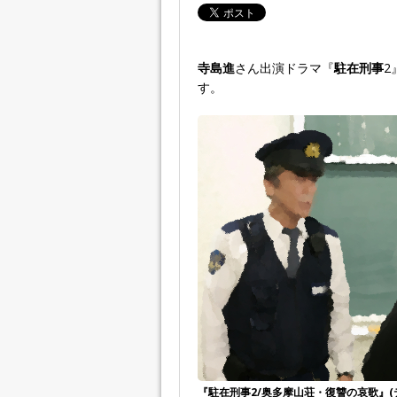
寺島進
さん出演ドラマ『
駐在刑事
2
す。
『駐在刑事2/奥多摩山荘・復讐の哀歌』(テレ