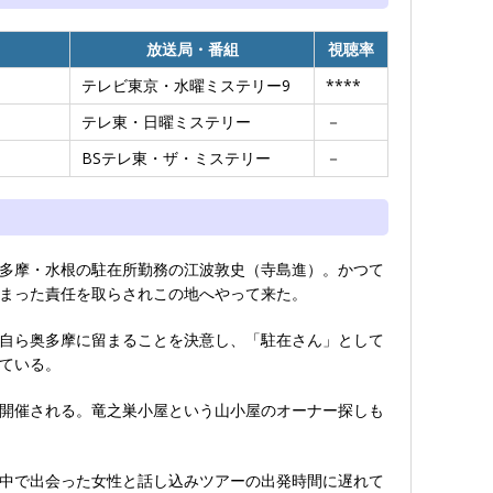
放送局・番組
視聴率
テレビ東京・水曜ミステリー9
****
テレ東・日曜ミステリー
－
BSテレ東・ザ・ミステリー
－
多摩・水根の駐在所勤務の江波敦史（寺島進）。かつて
まった責任を取らされこの地へやって来た。
自ら奥多摩に留まることを決意し、「駐在さん」として
ている。
開催される。竜之巣小屋という山小屋のオーナー探しも
中で出会った女性と話し込みツアーの出発時間に遅れて