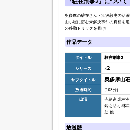
『駐在刑事2』について
奥多摩の駐在さん・江波敦史の活躍
山小屋に潜む未解決事件の真相を追え!
の移動トリックを暴け!
作品データ
タイトル
駐在刑事2
2
シリーズ
S
奥多摩山荘
サブタイトル
放送時間
(108分)
出演
寺島進,北村有
鈴之助,小林星
助 他
放送歴