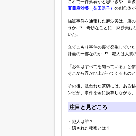
これで一件落着かと思いきや、直後
夏目麻沙美
（柴田浩子）
の刺◎体が
強盗事件を通報した麻沙美は、店の
うか…!? 奇妙なことに、麻沙美
いた。
立てこもり事件の裏で発生していた
計画の一部なのか…!? 犯人は人質
「お金はすべてを知っている」と信
そこから浮かび上がってくるものとは
その後、狙われた茶碗には、ある秘
ンビが、事件を金に換算しながら、
注目と見どころ
・犯人は誰？
・隠された秘密とは？