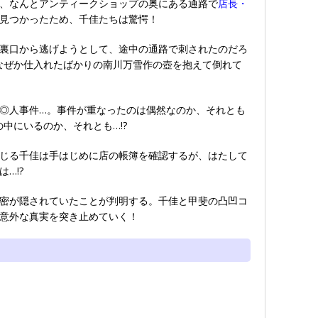
、なんとアンティークショップの奥にある通路で
店長・
見つかったため、千佳たちは驚愕！
裏口から逃げようとして、途中の通路で刺されたのだろ
はなぜか仕入れたばかりの南川万雪作の壺を抱えて倒れて
◎人事件…。事件が重なったのは偶然なのか、それとも
の中にいるのか、それとも…!?
じる千佳は手はじめに店の帳簿を確認するが、はたして
…!?
密が隠されていたことが判明する。千佳と甲斐の凸凹コ
意外な真実を突き止めていく！