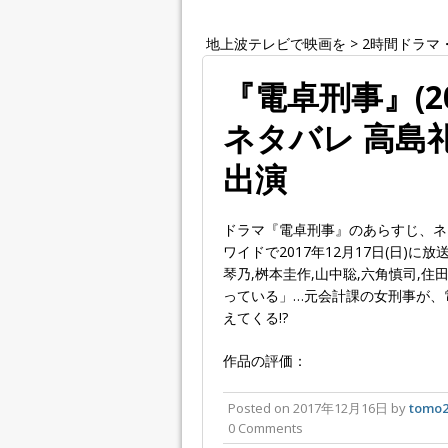
地上波テレビで映画を
>
2時間ドラマ
『電卓刑事』(2
ネタバレ 高島
出演
ドラマ『電卓刑事』のあらすじ、ネ
ワイドで2017年12月17日(日)に
琴乃,桝本圭作,山中聡,六角慎司,住
っている」…元会計課の女刑事が、
えてくる!?
作品の評価：
Posted on
2017年12月16日
by
tomo2
0 Comments