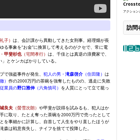
Crosst
アクションカ
訪問
礼子）
は、会計課から異動してきた女刑事。経理畑が長
ゆる事象を“お金”に換算して考えるのがクセで、常に電
・
甲斐杉也
（宅間孝行）
は、千佳とは真逆の浪費家で、
い」とケンカばかりしている。
プで強盗事件が発生、
犯人の男・
滝森啓介
（住田隆）
は
徹）
作の2000万円の茶碗を強奪したものの、逃走に失敗
従業員の
野口雅伸
（六角慎司）
を人質にとって立て籠っ
城良夫
（螢雪次朗）
や甲斐が説得を試みるも、犯人はか
手に取り、たとえ奪った茶碗を2000万円で売ったとして
とを事細かに計算し、自首して人生をやり直したほうが
滝森は戦意喪失し、ナイフを捨てて投降した。