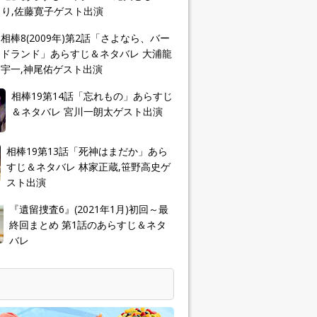
り,佐藤寛子ゲスト出演
相棒8(2009年)第2話「さよなら、バー
ドランド」あらすじ＆ネタバレ 大浦龍
宇一,神尾佑ゲスト出演
相棒19第14話「忘れもの」あらすじ
＆ネタバレ 宮川一朗太ゲスト出演
相棒19第13話「死神はまだか」あら
すじ＆ネタバレ 林家正蔵,笹野高史ゲ
スト出演
『遺留捜査6』(2021年1月)初回～最
終回まとめ 第1話のあらすじ＆ネタ
バレ