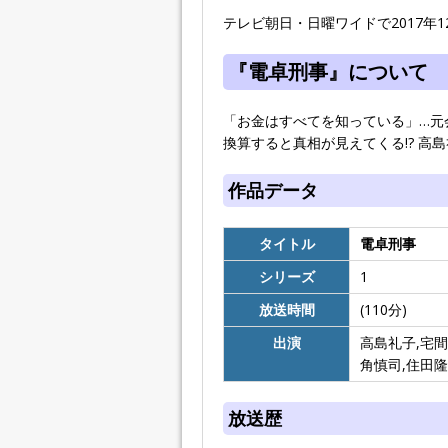
テレビ朝日・日曜ワイドで2017年12
『電卓刑事』について
「お金はすべてを知っている」…元
換算すると真相が見えてくる!? 高
作品データ
タイトル
電卓刑事
シリーズ
1
放送時間
(110分)
出演
高島礼子,宅間
角慎司,住田隆
放送歴