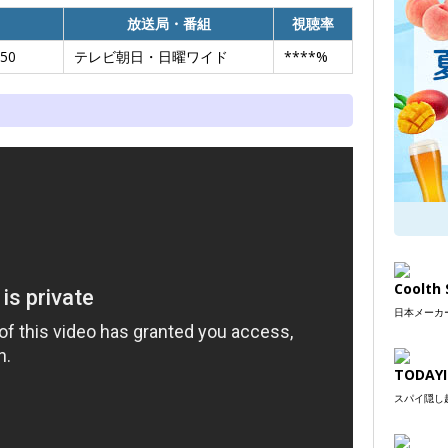
放送局・番組
視聴率
50
テレビ朝日・日曜ワイド
****%
Coolt
日本メーカー
TODAYI
スパイ隠し超