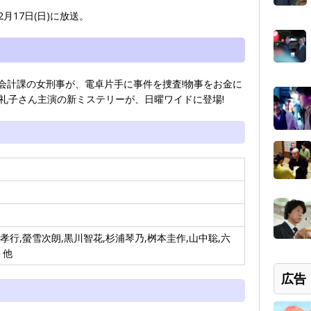
月17日(日)に放送。
会計課の女刑事が、電卓片手に事件を捜査!物事をお金に
島礼子さん主演の新ミステリーが、日曜ワイドに登場!
孝行,螢雪次朗,黒川智花,杉浦琴乃,桝本圭作,山中聡,六
 他
広告