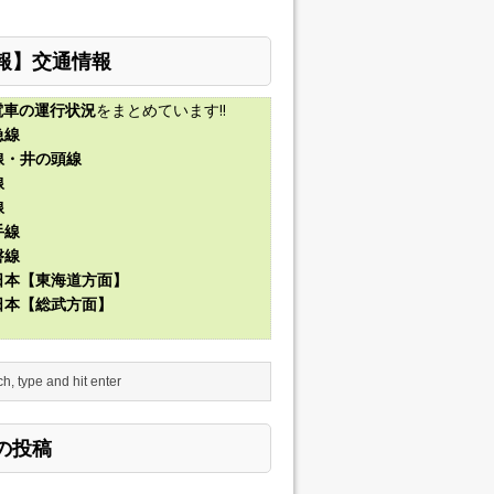
報】交通情報
電車の運行状況
をまとめています!!
急線
線・井の頭線
線
線
手線
磐線
東日本【東海道方面】
東日本【総武方面】
の投稿