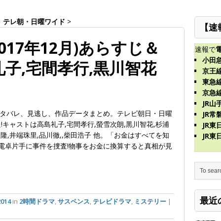
・
テレ朝・日曜ワイド
>
【速
017年12月)あらすじ＆
速報で
小田
礼子,宅間孝行,黒川智花
京王
東急
京急
JR山
タバレ、見逃し、作品データまとめ。テレビ朝日・日曜
JR常
放送!キャストは高島礼子,宅間孝行,螢雪次朗,黒川智花,杉浦
JR
田隆,井端珠里,品川徹,,柴田浩子 他。「お金はすべてを知
JR
電卓片手に事件を捜査!物事をお金に換算すると真相が見
最近
014
in
2時間ドラマ
,
サスペンス
,
テレビドラマ
,
ミステリー
|