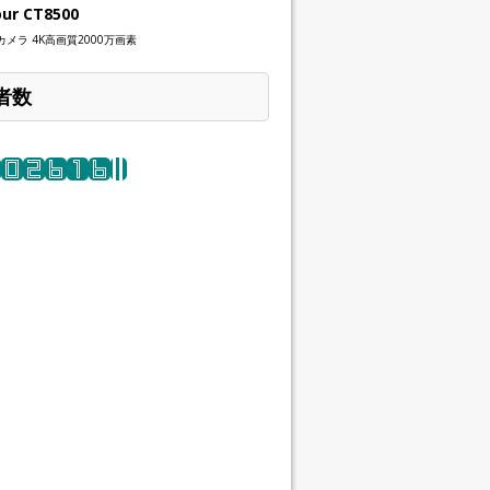
our CT8500
メラ 4K高画質2000万画素
者数