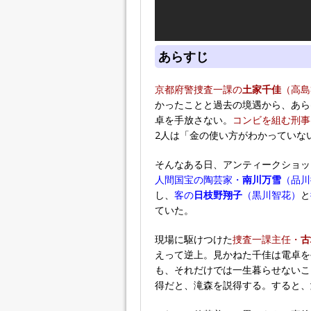
あらすじ
京都府警捜査一課の
土家千佳
（高島
かったことと過去の境遇から、あら
卓を手放さない。
コンビを組む刑事
2人は「金の使い方がわかっていな
そんなある日、アンティークショッ
人間国宝の陶芸家・
南川万雪
（品川
し、
客の
日枝野翔子
（黒川智花）
と
ていた。
現場に駆けつけた
捜査一課主任・
古
えって逆上。見かねた千佳は電卓を
も、それだけでは一生暮らせないこ
得だと、滝森を説得する。すると、