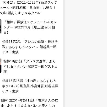
『相棒21』(2022~2023年) 放送スケジ
ュール 4代目相棒「亀山薫」お帰り！
&第1話あらすじ＆ネタバレ
『相棒』再放送スケジュール＆カレ
ンダー 2022年9月【地上波＆BS朝
日】
相棒18第2話「アレスの進撃～最終決
戦」あらすじ＆ネタバレ 船越英一郎
ゲスト出演
相棒18第1話「アレスの進撃」あら
すじ＆ネタバレ 船越英一郎ゲスト出
演
相棒18第13話「神の声」あらすじ＆
ネタバレ 松居直美,小宮健吾,粕谷吉洋
ゲスト出演
相棒12(2014年)第13話「右京さんの友
達」あらすじ＆ネタバレ 尾美としの