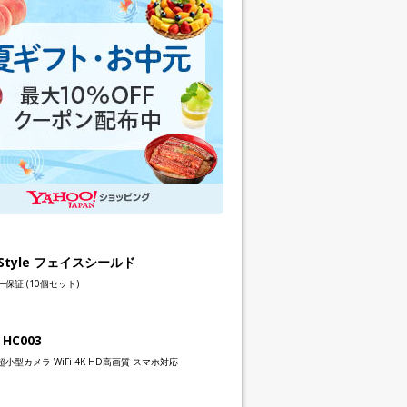
h Style フェイスシールド
保証 (10個セット)
 HC003
小型カメラ WiFi 4K HD高画質 スマホ対応