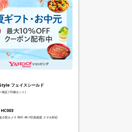
h Style フェイスシールド
保証 (10個セット)
 HC003
小型カメラ WiFi 4K HD高画質 スマホ対応