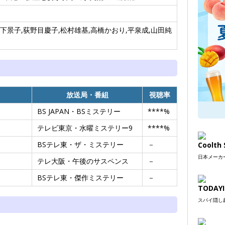
下景子,荻野目慶子,松村雄基,高橋かおり,平泉成,山田純
放送局・番組
視聴率
BS JAPAN・BSミステリー
****%
テレビ東京・水曜ミステリー9
****%
BSテレ東・ザ・ミステリー
－
Coolt
日本メーカー
テレ大阪・午後のサスペンス
－
BSテレ東・傑作ミステリー
－
TODAYI
スパイ隠し超