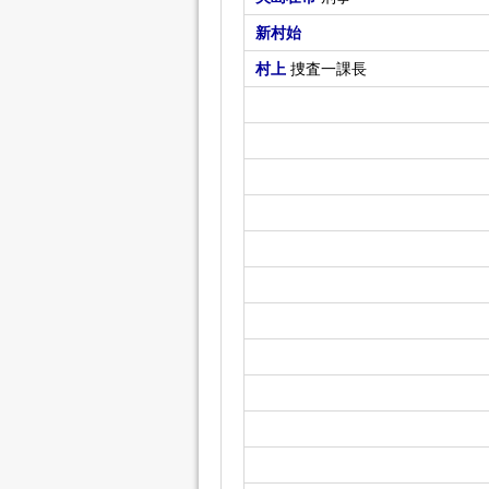
新村始
村上
捜査一課長