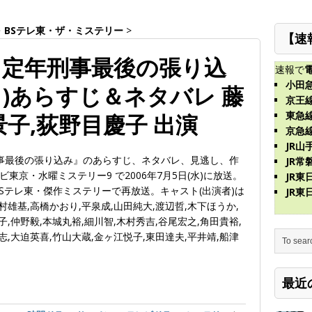
・
BSテレ東・ザ・ミステリー
>
【速
～定年刑事最後の張り込
速報で
小田
7月)あらすじ＆ネタバレ 藤
京王
東急
景子,荻野目慶子 出演
京急
JR山
事最後の張り込み』のあらすじ、ネタバレ、見逃し、作
JR常
京・水曜ミステリー9 で2006年7月5日(水)に放送。
JR
東・BSテレ東・傑作ミステリーで再放送。キャスト(出演者)は
JR
村雄基,高橋かおり,平泉成,山田純大,渡辺哲,木下ほうか,
子,仲野毅,本城丸裕,細川智,木村秀吉,谷尾宏之,角田貴裕,
志,大迫英喜,竹山大蔵,金ヶ江悦子,東田達夫,平井靖,船津
最近