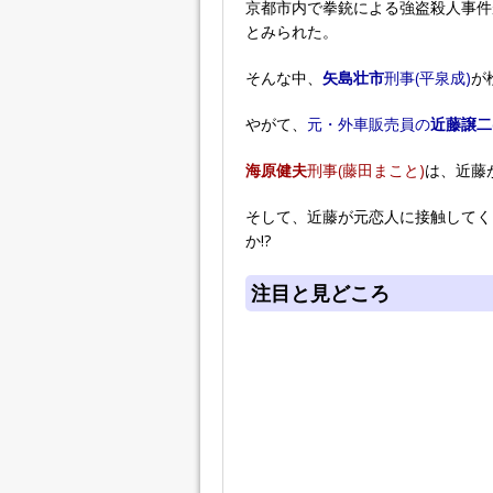
京都市内で拳銃による強盗殺人事件
とみられた。
そんな中、
矢島壮市
刑事(平泉成)
が
やがて、
元・外車販売員の
近藤譲二
海原健夫
刑事(藤田まこと)
は、近藤
そして、近藤が元恋人に接触してく
か!?
注目と見どころ