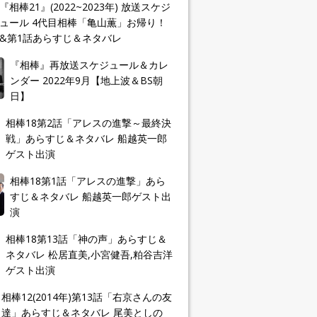
『相棒21』(2022~2023年) 放送スケジ
ュール 4代目相棒「亀山薫」お帰り！
&第1話あらすじ＆ネタバレ
『相棒』再放送スケジュール＆カレ
ンダー 2022年9月【地上波＆BS朝
日】
相棒18第2話「アレスの進撃～最終決
戦」あらすじ＆ネタバレ 船越英一郎
ゲスト出演
相棒18第1話「アレスの進撃」あら
すじ＆ネタバレ 船越英一郎ゲスト出
演
相棒18第13話「神の声」あらすじ＆
ネタバレ 松居直美,小宮健吾,粕谷吉洋
ゲスト出演
相棒12(2014年)第13話「右京さんの友
達」あらすじ＆ネタバレ 尾美としの