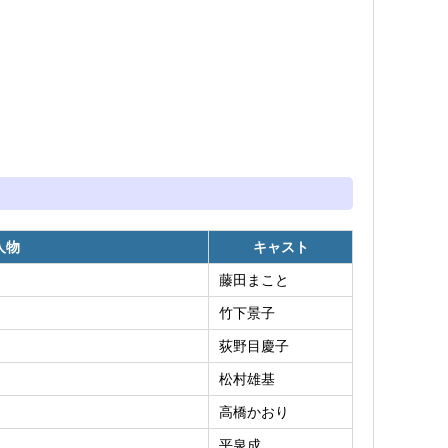
人物
キャスト
藤田まこと
竹下景子
荻野目慶子
松村雄基
高橋かおり
平泉成