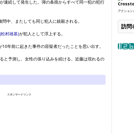
が連続して発生した。弾の条痕からすべて同一犯の犯行
Crosst
アクションカ
検問中、またしても同じ犯人に銃殺される。
訪問
(松村雄基)
が犯人として浮上する。
が10年前に起きた事件の容疑者だったことを思い出す。
ると予測し、女性の張り込みを続ける。近藤は現れるの
スポンサードリンク