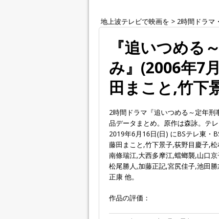
地上波テレビで映画を
>
2時間ドラマ
『追いつめる
み』(2006年
田まこと,竹下
2時間ドラマ『追いつめる～定年刑
品データまとめ。原作は森詠。テレビ東
2019年6月16日(日) にBSテレ
藤田まこと,竹下景子,荻野目慶子,松
南條瑞江,大西多摩江,蟷螂襲,山口京
松尾勝人,加藤正記,宮尻佳子,池田勝
正康 他。
作品の評価：