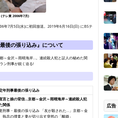
レ東 2006年7月)
年7月5日(水)に初回放送。2019年6月16日(日) にBSテ
最後の張り込み』について
都～金沢～雨晴海岸…。連続殺人犯と証人の秘めた関
ラン刑事が鋭く迫る!
定年刑事最後の張り込み
宣言と娘の背信…京都～金沢～雨晴海岸～連続殺人犯
た関係
広告
老刑事・最後の張り込み 「友が殺された…」京都～金
 執念の捜査と妻が切り出す突然の「離婚」