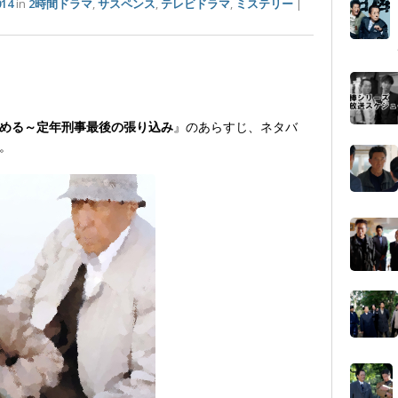
14
in
2時間ドラマ
,
サスペンス
,
テレビドラマ
,
ミステリー
|
める～定年刑事最後の張り込み
』のあらすじ、ネタバ
。