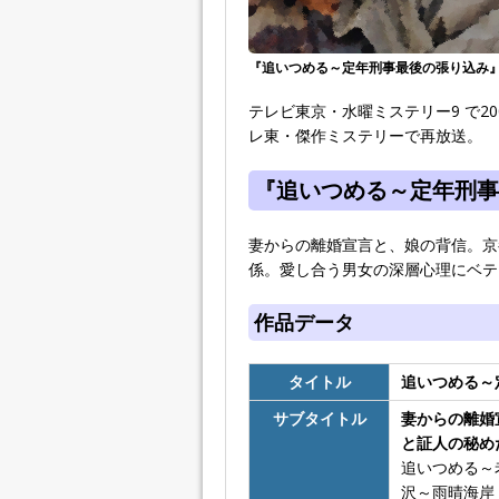
『追いつめる～定年刑事最後の張り込み』(テ
テレビ東京・水曜ミステリー9 で2006
レ東・傑作ミステリーで再放送。
『追いつめる～定年刑事
妻からの離婚宣言と、娘の背信。京
係。愛し合う男女の深層心理にベテ
作品データ
タイトル
追いつめる～
サブタイトル
妻からの離婚
と証人の秘め
追いつめる～
沢～雨晴海岸