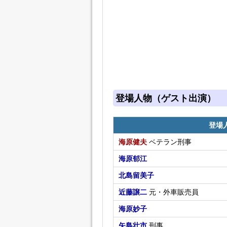
登場人物（ゲスト出演）
登場
海原健夫
ベテラン刑事
海原郁江
北島留美子
近藤譲二
元・外車販売員
海原妙子
矢島壮市
刑事