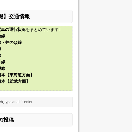
報】交通情報
電車の運行状況
をまとめています!!
急線
線・井の頭線
線
線
手線
磐線
東日本【東海道方面】
東日本【総武方面】
の投稿