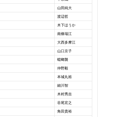
山田純大
渡辺哲
木下ほうか
南條瑞江
大西多摩江
山口京子
蟷螂襲
仲野毅
本城丸裕
細川智
木村秀吉
谷尾宏之
角田貴裕