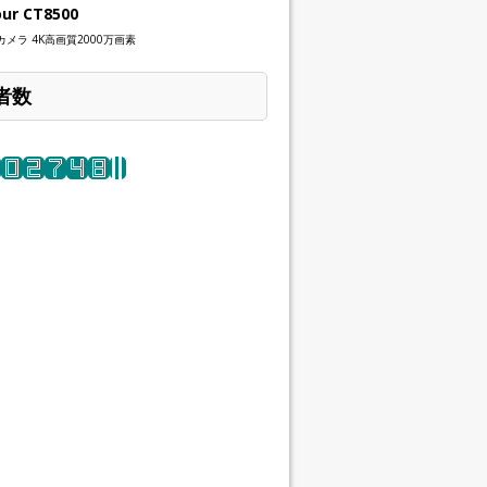
our CT8500
メラ 4K高画質2000万画素
者数