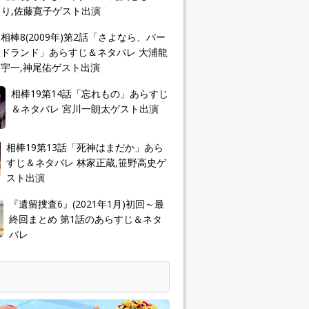
り,佐藤寛子ゲスト出演
相棒8(2009年)第2話「さよなら、バー
ドランド」あらすじ＆ネタバレ 大浦龍
宇一,神尾佑ゲスト出演
相棒19第14話「忘れもの」あらすじ
＆ネタバレ 宮川一朗太ゲスト出演
相棒19第13話「死神はまだか」あら
すじ＆ネタバレ 林家正蔵,笹野高史ゲ
スト出演
『遺留捜査6』(2021年1月)初回～最
終回まとめ 第1話のあらすじ＆ネタ
バレ